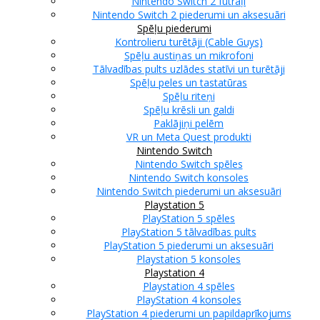
Nintendo Switch 2 futrāļi
Nintendo Switch 2 piederumi un aksesuāri
Spēļu piederumi
Kontrolieru turētāji (Cable Guys)
Spēļu austiņas un mikrofoni
Tālvadības pults uzlādes statīvi un turētāji
Spēļu peles un tastatūras
Spēļu riteņi
Spēļu krēsli un galdi
Paklājiņi pelēm
VR un Meta Quest produkti
Nintendo Switch
Nintendo Switch spēles
Nintendo Switch konsoles
Nintendo Switch piederumi un aksesuāri
Playstation 5
PlayStation 5 spēles
PlayStation 5 tālvadības pults
PlayStation 5 piederumi un aksesuāri
Playstation 5 konsoles
Playstation 4
Playstation 4 spēles
PlayStation 4 konsoles
PlayStation 4 piederumi un papildaprīkojums