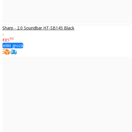
Sharp - 2.0 Soundbar HT-SB145 Black
..
90
€85
Ielikt grozā