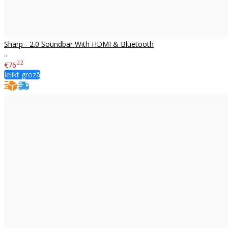
Sharp - 2.0 Soundbar With HDMI & Bluetooth
..
22
€76
Ielikt grozā