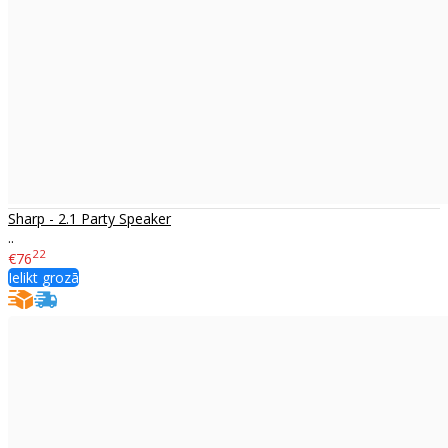
Sharp - 2.1 Party Speaker
..
22
€76
Ielikt grozā