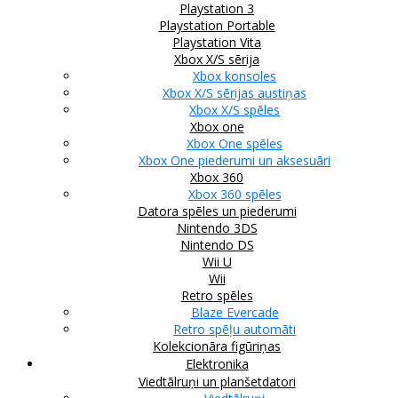
Playstation 3
Playstation Portable
Playstation Vita
Xbox X/S sērija
Xbox konsoles
Xbox X/S sērijas austiņas
Xbox X/S spēles
Xbox one
Xbox One spēles
Xbox One piederumi un aksesuāri
Xbox 360
Xbox 360 spēles
Datora spēles un piederumi
Nintendo 3DS
Nintendo DS
Wii U
Wii
Retro spēles
Blaze Evercade
Retro spēļu automāti
Kolekcionāra figūriņas
Elektronika
Viedtālruņi un planšetdatori