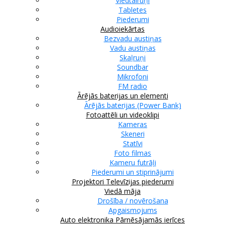
Viedtālruņi
Tabletes
Piederumi
Audioiekārtas
Bezvadu austiņas
Vadu austiņas
Skaļruņi
Soundbar
Mikrofoni
FM radio
Ārējās baterijas un elementi
Ārējās baterijas (Power Bank)
Fotoattēli un videoklipi
Kameras
Skeneri
Statīvi
Foto filmas
Kameru futrāļi
Piederumi un stiprinājumi
Projektori
Televīzijas piederumi
Viedā māja
Drošība / novērošana
Apgaismojums
Auto elektronika
Pārnēsājamās ierīces