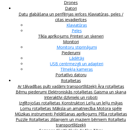
Drones
Datori
Datu glabāšana un perifērijas ierīces
Klaviatūras, peles /
citas ievadierīces
Klaviatūras
Peles
Tīkla aprīkojums
Printeri un skeneri
Monitori
Monitoru stiprinājumi
Piederumi
Lādētāji
USB centrmezgli un adapteri
Tīmekļa kameras
Portatīvo datoru
Rotaļlietas
Ar tālvadības pulti vadāmi transportlīdzekļi
Āra rotaļlietas
Bērnu piederumi
Elektroniskās rotaļlietas
Gaisma un skaņa
Interaktīvi dzīvnieki un roboti
Izglītojošas rotaļlietas
Konstruktori
Leļļu un leļļu mājas
Lomu rotaļlietas
Māksla un amatniecība
Motora spēle
Mūzikas instrumenti
Peldēšanas aprīkojums
Plīša rotaļlietas
Puzzle
Rotaļlietas zīdaiņiem un maziem bērniem
Rotaļlietu
transportlīdzekļi