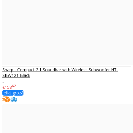
Sharp - Compact 2.1 Soundbar with Wireless Subwoofer HT-
SBW121 Black
..
62
€158
Ielikt grozā