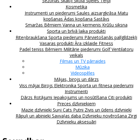
Sezonas
Skaitļi
Skola
Spēles
Tērpi
Kosmetika
Instrumenti un piederumi
Saules aizsargkrāsa
Matu
kopšanas
Ādas kopšana
Sastāvs
Smaržas
Bērniem
Vanna un ķermenis
Krūšu siksna
Sporta un brīvā laika produkti
Riteņbraukšana
Sporta piederumi
Pārvietošanās palīglīdzekļi
Vasaras produkti
Āra izklaide
Fitness
Padel teniss
Bērniem
Militārie piederumi
Golf
Ventilatoru
veikals
Filmas un TV pārraides
Mūzika
Videospēles
Mājas, birojs un dārzs
Viss mājai
Birojs
Elektronika
Sporta un fitnesa piederumi
Instrumenti
Dārzs
Rotājumi
Iepakojums un nosūtīšana
Citi produkti
Preces dzīvniekiem
Mazie dzīvnieki
Suņi
Cats
Putni
Zivis un ūdens dzīvnieki
Rāpuļi un abinieki
Savvaļas daba
Dzīvnieku novērošana
Zirgi
Dzīvnieku aksesuāri