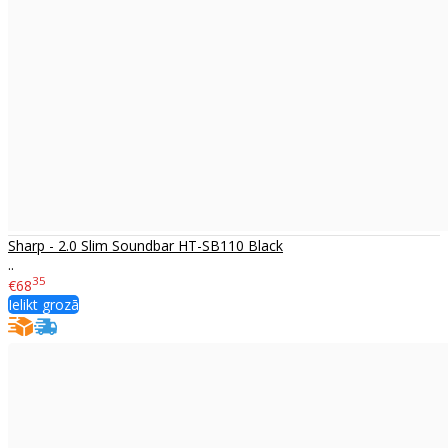
Sharp - 2.0 Slim Soundbar HT-SB110 Black
..
35
€68
Ielikt grozā