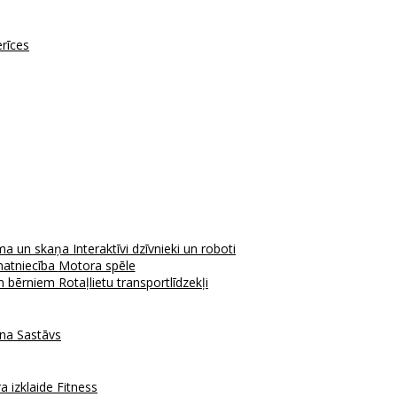
erīces
ma un skaņa
Interaktīvi dzīvnieki un roboti
atniecība
Motora spēle
em bērniem
Rotaļlietu transportlīdzekļi
ana
Sastāvs
a izklaide
Fitness