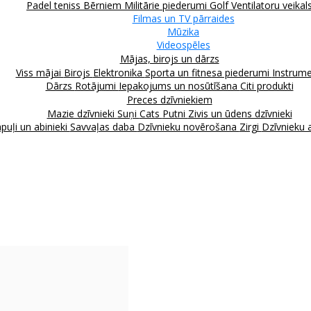
Padel teniss
Bērniem
Militārie piederumi
Golf
Ventilatoru veikal
Filmas un TV pārraides
Mūzika
Videospēles
Mājas, birojs un dārzs
Viss mājai
Birojs
Elektronika
Sporta un fitnesa piederumi
Instrume
Dārzs
Rotājumi
Iepakojums un nosūtīšana
Citi produkti
Preces dzīvniekiem
Mazie dzīvnieki
Suņi
Cats
Putni
Zivis un ūdens dzīvnieki
puļi un abinieki
Savvaļas daba
Dzīvnieku novērošana
Zirgi
Dzīvnieku 