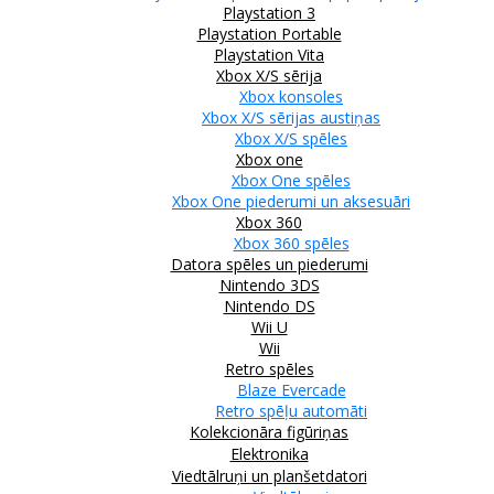
Playstation 3
Playstation Portable
Playstation Vita
Xbox X/S sērija
Xbox konsoles
Xbox X/S sērijas austiņas
Xbox X/S spēles
Xbox one
Xbox One spēles
Xbox One piederumi un aksesuāri
Xbox 360
Xbox 360 spēles
Datora spēles un piederumi
Nintendo 3DS
Nintendo DS
Wii U
Wii
Retro spēles
Blaze Evercade
Retro spēļu automāti
Kolekcionāra figūriņas
Elektronika
Viedtālruņi un planšetdatori