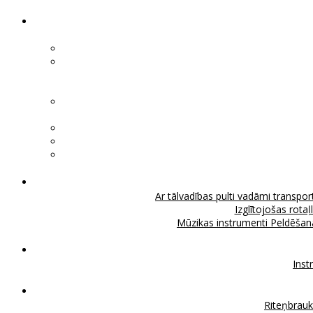
Ar tālvadības pulti vadāmi transport
Izglītojošas rotaļ
Mūzikas instrumenti
Peldēšan
Inst
Riteņbrau