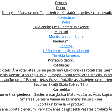
Drones
Datori
Datu glabāšana un perifērijas ierīces
Klaviatūras, peles / citas ievadi
Klaviatūras
Peles
Tīkla aprīkojums
Printeri un skeneri
Monitori
Monitoru stiprinājumi
Piederumi
Lādētāji
USB centrmezgli un adapteri
Tīmekļa kameras
Portatīvo datoru
Rotaļlietas
līdzekļi
Āra rotaļlietas
Bērnu piederumi
Elektroniskās rotaļlietas
Gais
lietas
Konstruktori
Leļļu un leļļu mājas
Lomu rotaļlietas
Māksla un am
as aprīkojums
Plīša rotaļlietas
Puzzle
Rotaļlietas zīdaiņiem un mazi
Sezonas
Skaitļi
Skola
Spēles
Tērpi
Kosmetika
rumenti un piederumi
Saules aizsargkrāsa
Matu kopšanas
Ādas kopš
Smaržas
Bērniem
Vanna un ķermenis
Krūšu siksna
Sporta un brīvā laika produkti
kšana
Sporta piederumi
Pārvietošanās palīglīdzekļi
Vasaras produkti
Ār