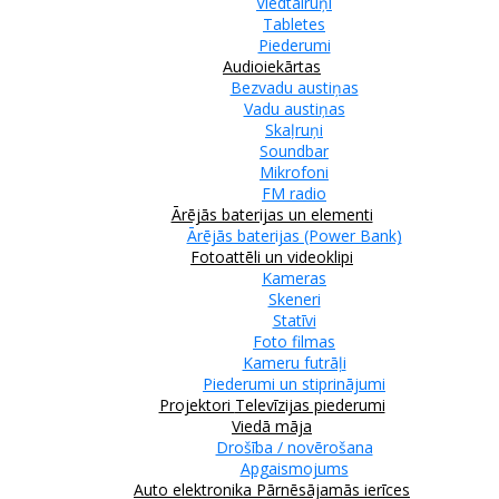
Viedtālruņi
Tabletes
Piederumi
Audioiekārtas
Bezvadu austiņas
Vadu austiņas
Skaļruņi
Soundbar
Mikrofoni
FM radio
Ārējās baterijas un elementi
Ārējās baterijas (Power Bank)
Fotoattēli un videoklipi
Kameras
Skeneri
Statīvi
Foto filmas
Kameru futrāļi
Piederumi un stiprinājumi
Projektori
Televīzijas piederumi
Viedā māja
Drošība / novērošana
Apgaismojums
Auto elektronika
Pārnēsājamās ierīces