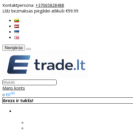
Kontaktpersona:
+37065828488
Līdz bezmaksas piegādei atlikuši €99.99
Navigācija
Mans konts
00
€0
0
Grozs ir tukšs!