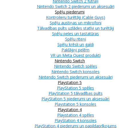
Nintendo Switch 2 futrāļi
Nintendo Switch 2 piederumi un aksesuāri
Spēļu piederumi
Kontrolieru turētāji (Cable Guys)
Spēļu austiņas un mikrofoni
Tālvadības pults uzlādes statīvi un turētāji
Spēļu peles un tastatūras
Spēļu riteņi
Spēļu krēsli un galdi
Paklājiņi pelēm
VR un Meta Quest produkti
Nintendo Switch
Nintendo Switch spēles
Nintendo Switch konsoles
Nintendo Switch piederumi un aksesuāri
Playstation 5
PlayStation 5 spēles
PlayStation 5 tālvadības pults
PlayStation 5 piederumi un aksesuāri
Playstation 5 konsoles
Playstation 4
Playstation 4 spēles
PlayStation 4 konsoles
PlayStation 4 piederumi un papildaprīkojums