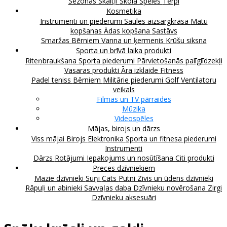
Sezonas
Skaitļi
Skola
Spēles
Tērpi
Kosmetika
Instrumenti un piederumi
Saules aizsargkrāsa
Matu
kopšanas
Ādas kopšana
Sastāvs
Smaržas
Bērniem
Vanna un ķermenis
Krūšu siksna
Sporta un brīvā laika produkti
Riteņbraukšana
Sporta piederumi
Pārvietošanās palīglīdzekļi
Vasaras produkti
Āra izklaide
Fitness
Padel teniss
Bērniem
Militārie piederumi
Golf
Ventilatoru
veikals
Filmas un TV pārraides
Mūzika
Videospēles
Mājas, birojs un dārzs
Viss mājai
Birojs
Elektronika
Sporta un fitnesa piederumi
Instrumenti
Dārzs
Rotājumi
Iepakojums un nosūtīšana
Citi produkti
Preces dzīvniekiem
Mazie dzīvnieki
Suņi
Cats
Putni
Zivis un ūdens dzīvnieki
Rāpuļi un abinieki
Savvaļas daba
Dzīvnieku novērošana
Zirgi
Dzīvnieku aksesuāri