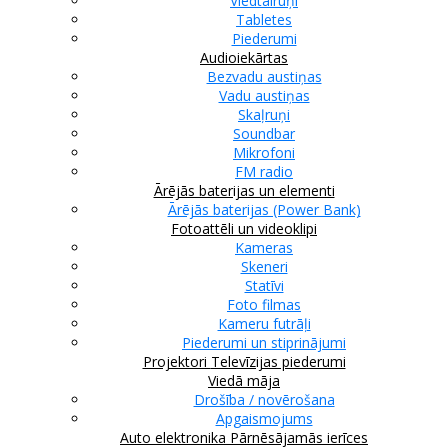
Viedtālruņi
Tabletes
Piederumi
Audioiekārtas
Bezvadu austiņas
Vadu austiņas
Skaļruņi
Soundbar
Mikrofoni
FM radio
Ārējās baterijas un elementi
Ārējās baterijas (Power Bank)
Fotoattēli un videoklipi
Kameras
Skeneri
Statīvi
Foto filmas
Kameru futrāļi
Piederumi un stiprinājumi
Projektori
Televīzijas piederumi
Viedā māja
Drošība / novērošana
Apgaismojums
Auto elektronika
Pārnēsājamās ierīces