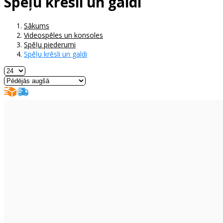
Spēļu krēsli un galdi
Sākums
Videospēles un konsoles
Spēļu piederumi
Spēļu krēsli un galdi