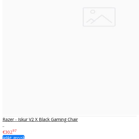
Razer - Iskur V2 X Black Gaming Chair
..
97
€302
Ielikt grozā