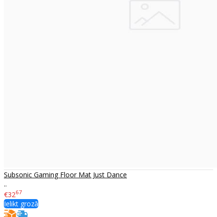
Subsonic Gaming Floor Mat Just Dance
..
67
€32
Ielikt grozā