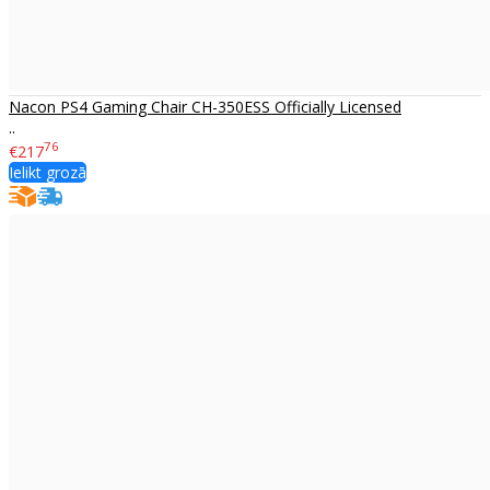
Nacon PS4 Gaming Chair CH-350ESS Officially Licensed
..
76
€217
Ielikt grozā