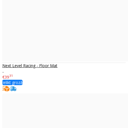
Next Level Racing - Floor Mat
..
31
€39
Ielikt grozā