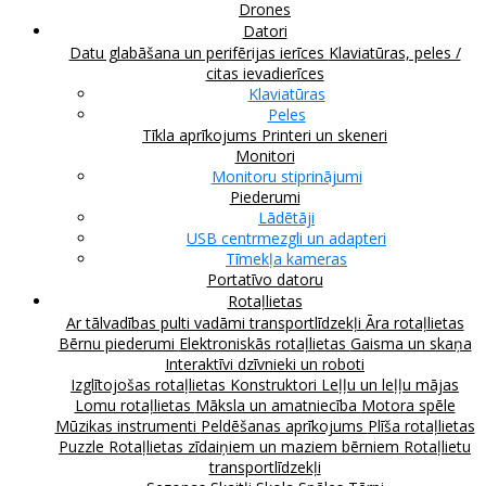
Drones
Datori
Datu glabāšana un perifērijas ierīces
Klaviatūras, peles /
citas ievadierīces
Klaviatūras
Peles
Tīkla aprīkojums
Printeri un skeneri
Monitori
Monitoru stiprinājumi
Piederumi
Lādētāji
USB centrmezgli un adapteri
Tīmekļa kameras
Portatīvo datoru
Rotaļlietas
Ar tālvadības pulti vadāmi transportlīdzekļi
Āra rotaļlietas
Bērnu piederumi
Elektroniskās rotaļlietas
Gaisma un skaņa
Interaktīvi dzīvnieki un roboti
Izglītojošas rotaļlietas
Konstruktori
Leļļu un leļļu mājas
Lomu rotaļlietas
Māksla un amatniecība
Motora spēle
Mūzikas instrumenti
Peldēšanas aprīkojums
Plīša rotaļlietas
Puzzle
Rotaļlietas zīdaiņiem un maziem bērniem
Rotaļlietu
transportlīdzekļi