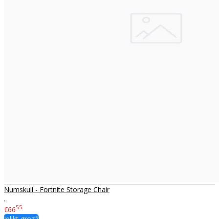
Numskull - Fortnite Storage Chair
..
55
€66
Ielikt grozā