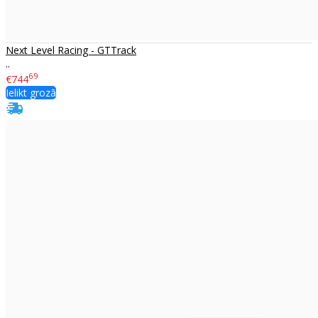
Next Level Racing - GTTrack
..
69
€744
Ielikt grozā