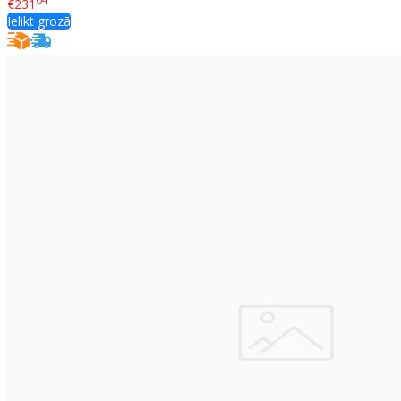
€231
Ielikt grozā