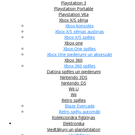
Playstation 3
Playstation Portable
Playstation Vita
Xbox X/S sērija
Xbox konsoles
Xbox X/S sērijas austiņas
Xbox X/S spēles
Xbox one
Xbox One spēles
Xbox One piederumi un aksesuāri
Xbox 360
Xbox 360 spēles
Datora spēles un piederumi
Nintendo 3DS
Nintendo DS
Wii U
Wii
Retro spēles
Blaze Evercade
Retro spēļu automāti
Kolekcionāra figūriņas
Elektronika
Viedtālruņi un planšetdatori