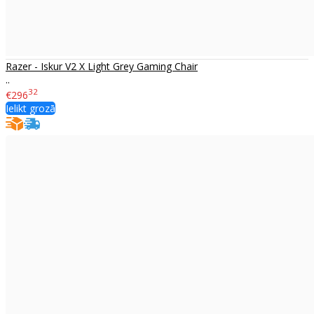
Razer - Iskur V2 X Light Grey Gaming Chair
..
32
€296
Ielikt grozā