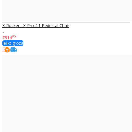
X-Rocker - X-Pro 4.1 Pedestal Chair
..
95
€314
Ielikt grozā