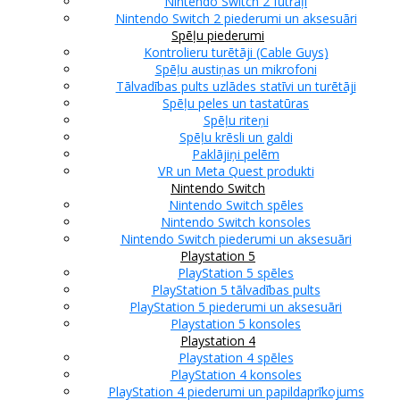
Nintendo Switch 2 futrāļi
Nintendo Switch 2 piederumi un aksesuāri
Spēļu piederumi
Kontrolieru turētāji (Cable Guys)
Spēļu austiņas un mikrofoni
Tālvadības pults uzlādes statīvi un turētāji
Spēļu peles un tastatūras
Spēļu riteņi
Spēļu krēsli un galdi
Paklājiņi pelēm
VR un Meta Quest produkti
Nintendo Switch
Nintendo Switch spēles
Nintendo Switch konsoles
Nintendo Switch piederumi un aksesuāri
Playstation 5
PlayStation 5 spēles
PlayStation 5 tālvadības pults
PlayStation 5 piederumi un aksesuāri
Playstation 5 konsoles
Playstation 4
Playstation 4 spēles
PlayStation 4 konsoles
PlayStation 4 piederumi un papildaprīkojums