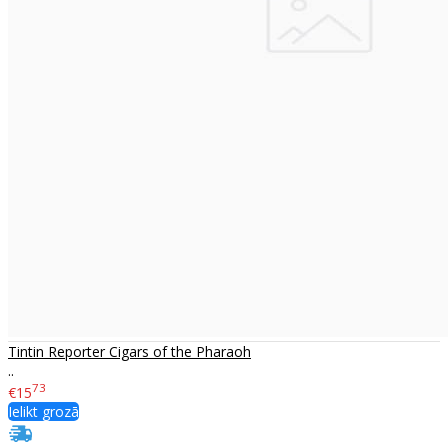
Tintin Reporter Cigars of the Pharaoh
..
73
€15
Ielikt grozā