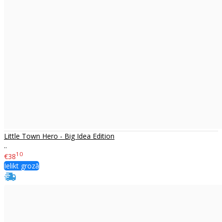
Little Town Hero - Big Idea Edition
..
10
€38
Ielikt grozā