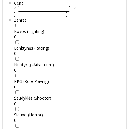
Cena
€
- €
Žanras
Kovos (Fighting)
0
Lenktynės (Racing)
0
Nuotykių (Adventure)
0
RPG (Role-Playing)
0
Šaudyklės (Shooter)
0
Siaubo (Horror)
0