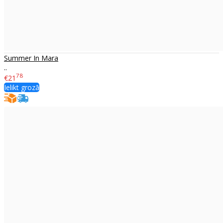
Summer In Mara
..
78
€21
Ielikt grozā