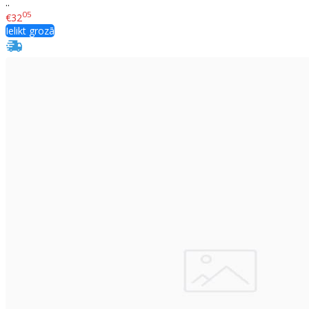
..
05
€32
Ielikt grozā