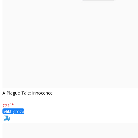
A Plague Tale: Innocence
..
16
€21
Ielikt grozā