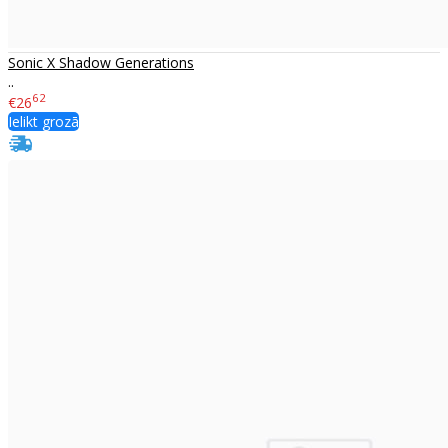
Sonic X Shadow Generations
..
62
€26
Ielikt grozā