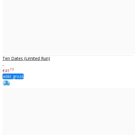
Ten Dates (Limited Run)
..
73
€41
Ielikt grozā