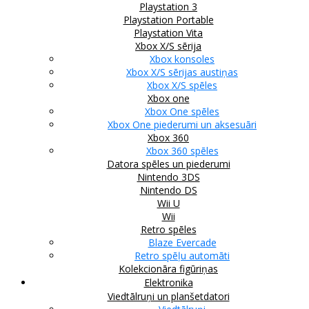
Playstation 3
Playstation Portable
Playstation Vita
Xbox X/S sērija
Xbox konsoles
Xbox X/S sērijas austiņas
Xbox X/S spēles
Xbox one
Xbox One spēles
Xbox One piederumi un aksesuāri
Xbox 360
Xbox 360 spēles
Datora spēles un piederumi
Nintendo 3DS
Nintendo DS
Wii U
Wii
Retro spēles
Blaze Evercade
Retro spēļu automāti
Kolekcionāra figūriņas
Elektronika
Viedtālruņi un planšetdatori