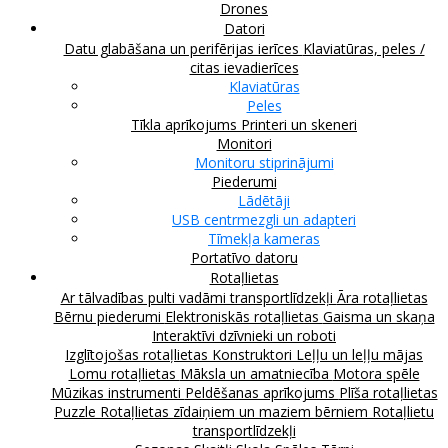
Drones
Datori
Datu glabāšana un perifērijas ierīces
Klaviatūras, peles /
citas ievadierīces
Klaviatūras
Peles
Tīkla aprīkojums
Printeri un skeneri
Monitori
Monitoru stiprinājumi
Piederumi
Lādētāji
USB centrmezgli un adapteri
Tīmekļa kameras
Portatīvo datoru
Rotaļlietas
Ar tālvadības pulti vadāmi transportlīdzekļi
Āra rotaļlietas
Bērnu piederumi
Elektroniskās rotaļlietas
Gaisma un skaņa
Interaktīvi dzīvnieki un roboti
Izglītojošas rotaļlietas
Konstruktori
Leļļu un leļļu mājas
Lomu rotaļlietas
Māksla un amatniecība
Motora spēle
Mūzikas instrumenti
Peldēšanas aprīkojums
Plīša rotaļlietas
Puzzle
Rotaļlietas zīdaiņiem un maziem bērniem
Rotaļlietu
transportlīdzekļi