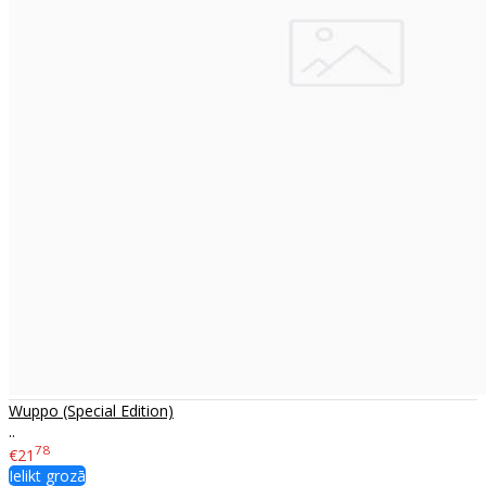
Wuppo (Special Edition)
..
78
€21
Ielikt grozā