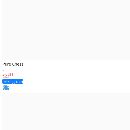
Pure Chess
..
58
€23
Ielikt grozā