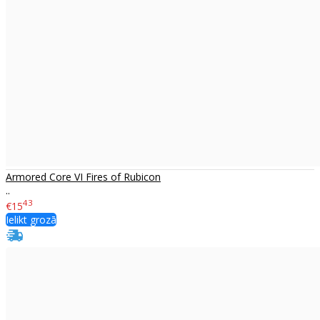
Armored Core VI Fires of Rubicon
..
43
€15
Ielikt grozā