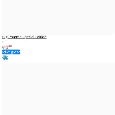
Big Pharma Special Edition
..
40
€12
Ielikt grozā