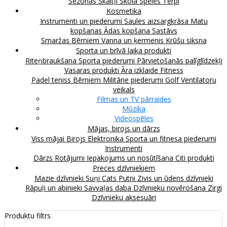
Sezonas
Skaitļi
Skola
Spēles
Tērpi
Kosmetika
Instrumenti un piederumi
Saules aizsargkrāsa
Matu
kopšanas
Ādas kopšana
Sastāvs
Smaržas
Bērniem
Vanna un ķermenis
Krūšu siksna
Sporta un brīvā laika produkti
Riteņbraukšana
Sporta piederumi
Pārvietošanās palīglīdzekļi
Vasaras produkti
Āra izklaide
Fitness
Padel teniss
Bērniem
Militārie piederumi
Golf
Ventilatoru
veikals
Filmas un TV pārraides
Mūzika
Videospēles
Mājas, birojs un dārzs
Viss mājai
Birojs
Elektronika
Sporta un fitnesa piederumi
Instrumenti
Dārzs
Rotājumi
Iepakojums un nosūtīšana
Citi produkti
Preces dzīvniekiem
Mazie dzīvnieki
Suņi
Cats
Putni
Zivis un ūdens dzīvnieki
Rāpuļi un abinieki
Savvaļas daba
Dzīvnieku novērošana
Zirgi
Dzīvnieku aksesuāri
Produktu filtrs