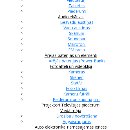
Viedtālruņi
Tabletes
Piederumi
Audioiekārtas
Bezvadu austiņas
Vadu austiņas
Skaļruņi
Soundbar
Mikrofoni
FM radio
Ārējās baterijas un elementi
Ārējās baterijas (Power Bank)
Fotoattēli un videoklipi
Kameras
Skeneri
Statīvi
Foto filmas
Kameru futrāļi
Piederumi un stiprinājumi
Projektori
Televīzijas piederumi
Viedā māja
Drošība / novērošana
Apgaismojums
Auto elektronika
Pārnēsājamās ierīces