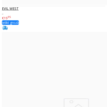
EVIL WEST
..
95
€19
Ielikt grozā