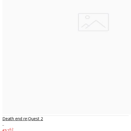
Death end re;Quest 2
..
62
€52