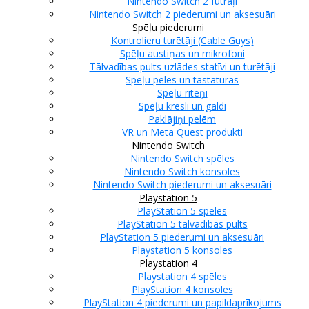
Nintendo Switch 2 futrāļi
Nintendo Switch 2 piederumi un aksesuāri
Spēļu piederumi
Kontrolieru turētāji (Cable Guys)
Spēļu austiņas un mikrofoni
Tālvadības pults uzlādes statīvi un turētāji
Spēļu peles un tastatūras
Spēļu riteņi
Spēļu krēsli un galdi
Paklājiņi pelēm
VR un Meta Quest produkti
Nintendo Switch
Nintendo Switch spēles
Nintendo Switch konsoles
Nintendo Switch piederumi un aksesuāri
Playstation 5
PlayStation 5 spēles
PlayStation 5 tālvadības pults
PlayStation 5 piederumi un aksesuāri
Playstation 5 konsoles
Playstation 4
Playstation 4 spēles
PlayStation 4 konsoles
PlayStation 4 piederumi un papildaprīkojums