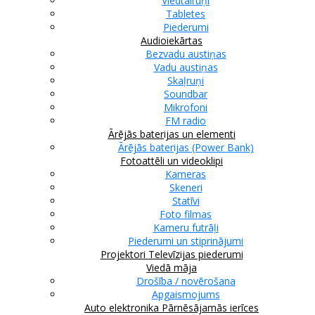
Viedtālruņi
Tabletes
Piederumi
Audioiekārtas
Bezvadu austiņas
Vadu austiņas
Skaļruņi
Soundbar
Mikrofoni
FM radio
Ārējās baterijas un elementi
Ārējās baterijas (Power Bank)
Fotoattēli un videoklipi
Kameras
Skeneri
Statīvi
Foto filmas
Kameru futrāļi
Piederumi un stiprinājumi
Projektori
Televīzijas piederumi
Viedā māja
Drošība / novērošana
Apgaismojums
Auto elektronika
Pārnēsājamās ierīces