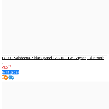
EGLO - Salobrena-Z black panel 120x10 - TW - Zigbee, Bluetooth
..
47
€80
Ielikt grozā