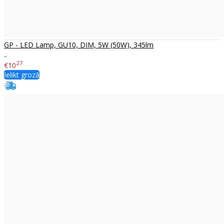
GP - LED Lamp, GU10, DIM, 5W (50W), 345lm
..
27
€10
Ielikt grozā