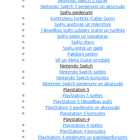
Nintendo Switch 2 futrāļi
Nintendo Switch 2 piederumi un aksesuāri
Spēļu piederumi
Kontrolieru turētāji (Cable Guys)
Spēļu austiņas un mikrofoni
Tālvadības pults uzlādes statīvi un turētāji
Spēļu peles un tastatūras
Spēļu riteņi
Spēļu krēsli un galdi
Paklājiņi pelēm
VR un Meta Quest produkti
Nintendo Switch
Nintendo Switch spēles
Nintendo Switch konsoles
Nintendo Switch piederumi un aksesuāri
Playstation 5
PlayStation 5 spēles
PlayStation 5 tālvadības pults
PlayStation 5 piederumi un aksesuāri
Playstation 5 konsoles
Playstation 4
Playstation 4 spēles
PlayStation 4 konsoles
PlayStation 4 piederumi un papildaprīkojums