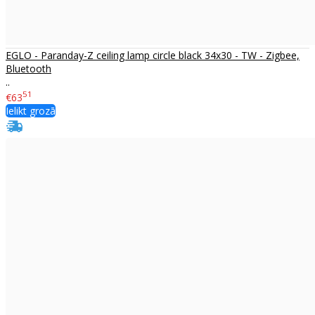
EGLO - Paranday-Z ceiling lamp circle black 34x30 - TW - Zigbee,
Bluetooth
..
51
€63
Ielikt grozā