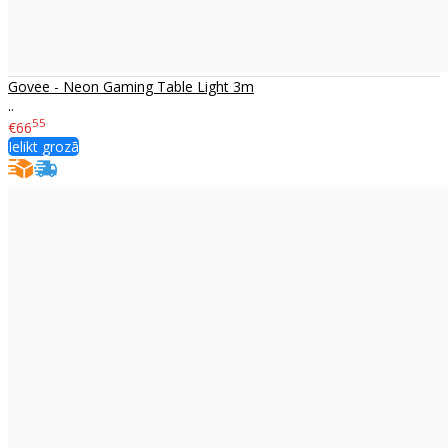
Govee - Neon Gaming Table Light 3m
..
55
€66
Ielikt grozā