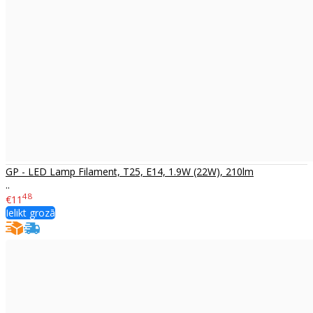
GP - LED Lamp Filament, T25, E14, 1.9W (22W), 210lm
..
48
€11
Ielikt grozā