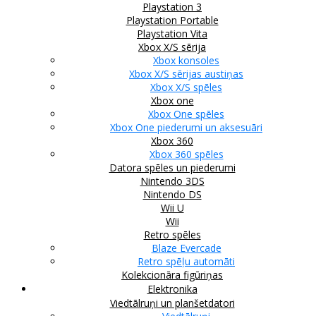
Playstation 3
Playstation Portable
Playstation Vita
Xbox X/S sērija
Xbox konsoles
Xbox X/S sērijas austiņas
Xbox X/S spēles
Xbox one
Xbox One spēles
Xbox One piederumi un aksesuāri
Xbox 360
Xbox 360 spēles
Datora spēles un piederumi
Nintendo 3DS
Nintendo DS
Wii U
Wii
Retro spēles
Blaze Evercade
Retro spēļu automāti
Kolekcionāra figūriņas
Elektronika
Viedtālruņi un planšetdatori