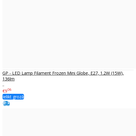
GP - LED Lamp Filament Frozen Mini Globe, E27, 1.2W (15W),
136lm
..
06
€9
Ielikt grozā