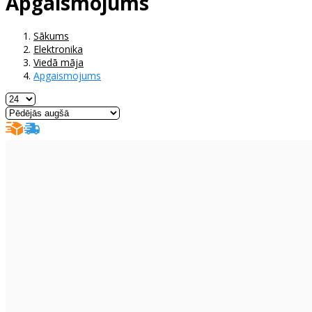
Apgaismojums
Sākums
Elektronika
Viedā māja
Apgaismojums