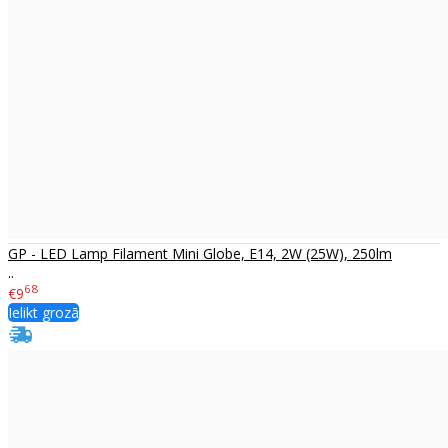
GP - LED Lamp Filament Mini Globe, E14, 2W (25W), 250lm
..
68
€9
Ielikt grozā