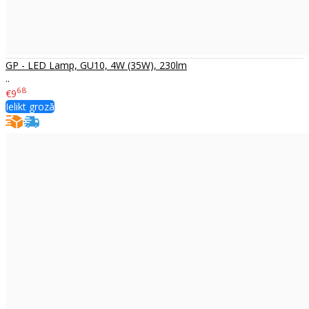
GP - LED Lamp, GU10, 4W (35W), 230lm
..
68
€9
Ielikt grozā