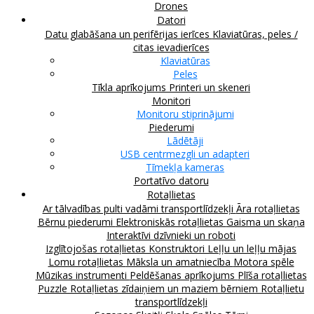
Drones
Datori
Datu glabāšana un perifērijas ierīces
Klaviatūras, peles /
citas ievadierīces
Klaviatūras
Peles
Tīkla aprīkojums
Printeri un skeneri
Monitori
Monitoru stiprinājumi
Piederumi
Lādētāji
USB centrmezgli un adapteri
Tīmekļa kameras
Portatīvo datoru
Rotaļlietas
Ar tālvadības pulti vadāmi transportlīdzekļi
Āra rotaļlietas
Bērnu piederumi
Elektroniskās rotaļlietas
Gaisma un skaņa
Interaktīvi dzīvnieki un roboti
Izglītojošas rotaļlietas
Konstruktori
Leļļu un leļļu mājas
Lomu rotaļlietas
Māksla un amatniecība
Motora spēle
Mūzikas instrumenti
Peldēšanas aprīkojums
Plīša rotaļlietas
Puzzle
Rotaļlietas zīdaiņiem un maziem bērniem
Rotaļlietu
transportlīdzekļi