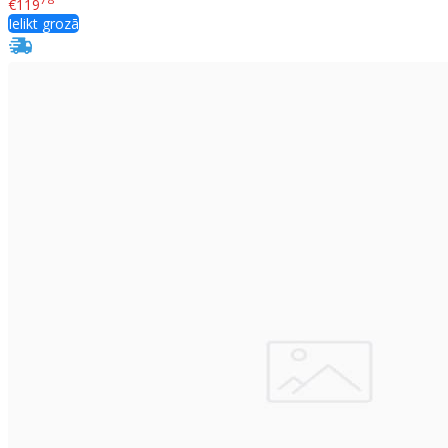
€119
Ielikt grozā