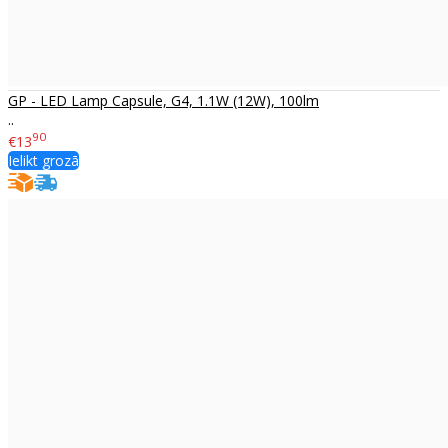
GP - LED Lamp Capsule, G4, 1.1W (12W), 100lm
..
90
€13
Ielikt grozā