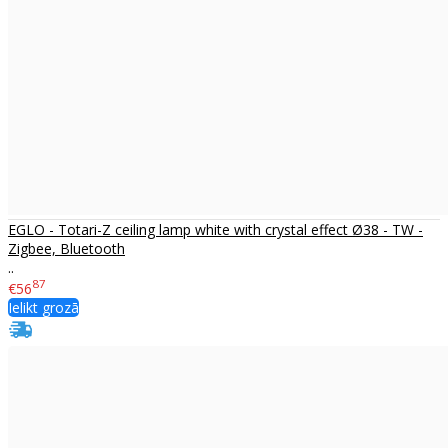
EGLO - Totari-Z ceiling lamp white with crystal effect Ø38 - TW -
Zigbee, Bluetooth
..
87
€56
Ielikt grozā