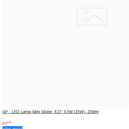
GP - LED Lamp Mini Globe, E27, 3.5W (25W), 250lm
..
68
€9
Ielikt grozā