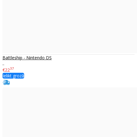
Battleship - Nintendo DS
..
37
€22
Ielikt grozā