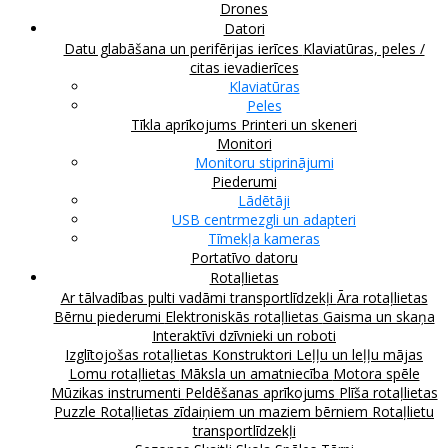
Drones
Datori
Datu glabāšana un perifērijas ierīces
Klaviatūras, peles /
citas ievadierīces
Klaviatūras
Peles
Tīkla aprīkojums
Printeri un skeneri
Monitori
Monitoru stiprinājumi
Piederumi
Lādētāji
USB centrmezgli un adapteri
Tīmekļa kameras
Portatīvo datoru
Rotaļlietas
Ar tālvadības pulti vadāmi transportlīdzekļi
Āra rotaļlietas
Bērnu piederumi
Elektroniskās rotaļlietas
Gaisma un skaņa
Interaktīvi dzīvnieki un roboti
Izglītojošas rotaļlietas
Konstruktori
Leļļu un leļļu mājas
Lomu rotaļlietas
Māksla un amatniecība
Motora spēle
Mūzikas instrumenti
Peldēšanas aprīkojums
Plīša rotaļlietas
Puzzle
Rotaļlietas zīdaiņiem un maziem bērniem
Rotaļlietu
transportlīdzekļi