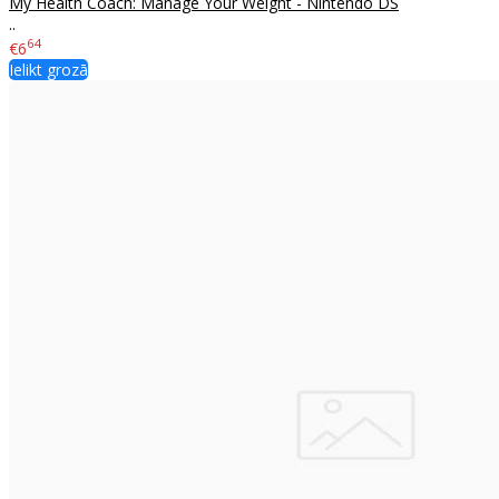
My Health Coach: Manage Your Weight - Nintendo DS
..
64
€6
Ielikt grozā