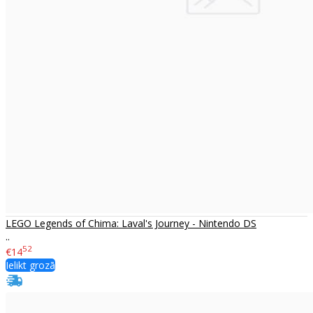
LEGO Legends of Chima: Laval's Journey - Nintendo DS
..
52
€14
Ielikt grozā