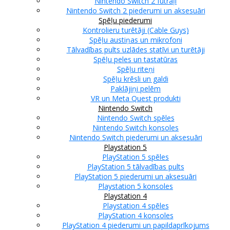
Nintendo Switch 2 futrāļi
Nintendo Switch 2 piederumi un aksesuāri
Spēļu piederumi
Kontrolieru turētāji (Cable Guys)
Spēļu austiņas un mikrofoni
Tālvadības pults uzlādes statīvi un turētāji
Spēļu peles un tastatūras
Spēļu riteņi
Spēļu krēsli un galdi
Paklājiņi pelēm
VR un Meta Quest produkti
Nintendo Switch
Nintendo Switch spēles
Nintendo Switch konsoles
Nintendo Switch piederumi un aksesuāri
Playstation 5
PlayStation 5 spēles
PlayStation 5 tālvadības pults
PlayStation 5 piederumi un aksesuāri
Playstation 5 konsoles
Playstation 4
Playstation 4 spēles
PlayStation 4 konsoles
PlayStation 4 piederumi un papildaprīkojums