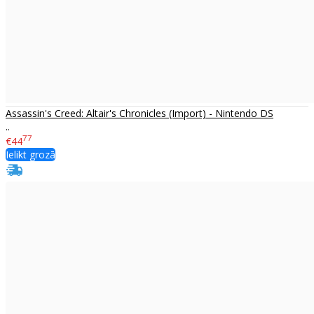
Assassin's Creed: Altair's Chronicles (Import) - Nintendo DS
..
77
€44
Ielikt grozā