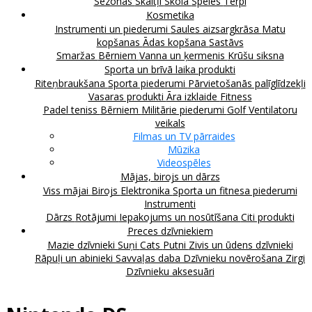
Sezonas
Skaitļi
Skola
Spēles
Tērpi
Kosmetika
Instrumenti un piederumi
Saules aizsargkrāsa
Matu
kopšanas
Ādas kopšana
Sastāvs
Smaržas
Bērniem
Vanna un ķermenis
Krūšu siksna
Sporta un brīvā laika produkti
Riteņbraukšana
Sporta piederumi
Pārvietošanās palīglīdzekļi
Vasaras produkti
Āra izklaide
Fitness
Padel teniss
Bērniem
Militārie piederumi
Golf
Ventilatoru
veikals
Filmas un TV pārraides
Mūzika
Videospēles
Mājas, birojs un dārzs
Viss mājai
Birojs
Elektronika
Sporta un fitnesa piederumi
Instrumenti
Dārzs
Rotājumi
Iepakojums un nosūtīšana
Citi produkti
Preces dzīvniekiem
Mazie dzīvnieki
Suņi
Cats
Putni
Zivis un ūdens dzīvnieki
Rāpuļi un abinieki
Savvaļas daba
Dzīvnieku novērošana
Zirgi
Dzīvnieku aksesuāri