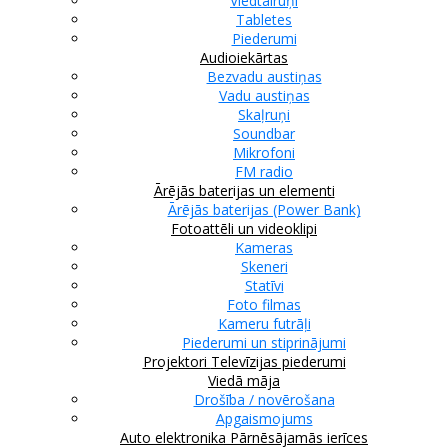
Viedtālruņi
Tabletes
Piederumi
Audioiekārtas
Bezvadu austiņas
Vadu austiņas
Skaļruņi
Soundbar
Mikrofoni
FM radio
Ārējās baterijas un elementi
Ārējās baterijas (Power Bank)
Fotoattēli un videoklipi
Kameras
Skeneri
Statīvi
Foto filmas
Kameru futrāļi
Piederumi un stiprinājumi
Projektori
Televīzijas piederumi
Viedā māja
Drošība / novērošana
Apgaismojums
Auto elektronika
Pārnēsājamās ierīces