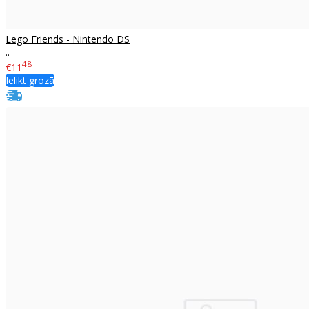
Lego Friends - Nintendo DS
..
48
€11
Ielikt grozā