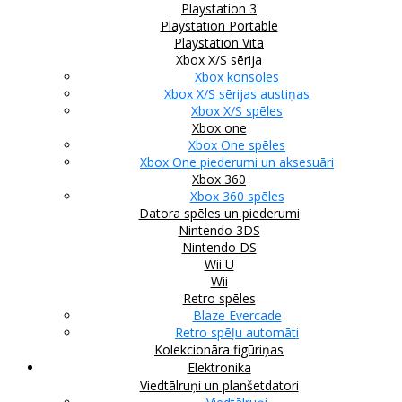
Playstation 3
Playstation Portable
Playstation Vita
Xbox X/S sērija
Xbox konsoles
Xbox X/S sērijas austiņas
Xbox X/S spēles
Xbox one
Xbox One spēles
Xbox One piederumi un aksesuāri
Xbox 360
Xbox 360 spēles
Datora spēles un piederumi
Nintendo 3DS
Nintendo DS
Wii U
Wii
Retro spēles
Blaze Evercade
Retro spēļu automāti
Kolekcionāra figūriņas
Elektronika
Viedtālruņi un planšetdatori