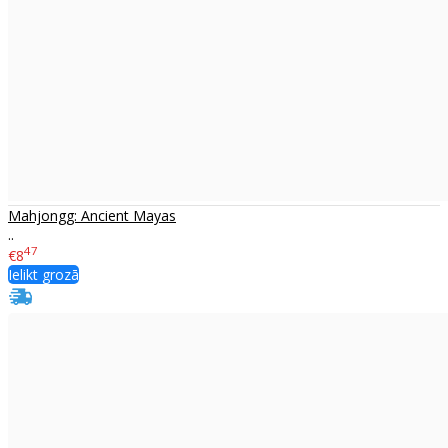
Mahjongg: Ancient Mayas
..
47
€8
Ielikt grozā