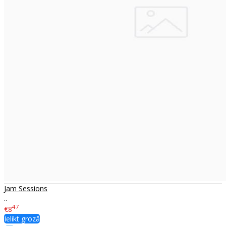
Jam Sessions
..
47
€8
Ielikt grozā