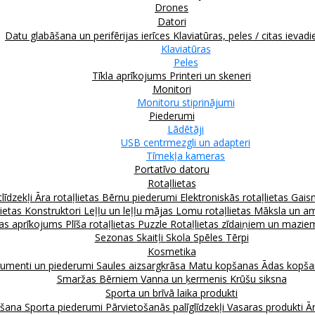
Drones
Datori
Datu glabāšana un perifērijas ierīces
Klaviatūras, peles / citas ievadi
Klaviatūras
Peles
Tīkla aprīkojums
Printeri un skeneri
Monitori
Monitoru stiprinājumi
Piederumi
Lādētāji
USB centrmezgli un adapteri
Tīmekļa kameras
Portatīvo datoru
Rotaļlietas
līdzekļi
Āra rotaļlietas
Bērnu piederumi
Elektroniskās rotaļlietas
Gais
lietas
Konstruktori
Leļļu un leļļu mājas
Lomu rotaļlietas
Māksla un am
as aprīkojums
Plīša rotaļlietas
Puzzle
Rotaļlietas zīdaiņiem un mazi
Sezonas
Skaitļi
Skola
Spēles
Tērpi
Kosmetika
rumenti un piederumi
Saules aizsargkrāsa
Matu kopšanas
Ādas kopš
Smaržas
Bērniem
Vanna un ķermenis
Krūšu siksna
Sporta un brīvā laika produkti
kšana
Sporta piederumi
Pārvietošanās palīglīdzekļi
Vasaras produkti
Ār