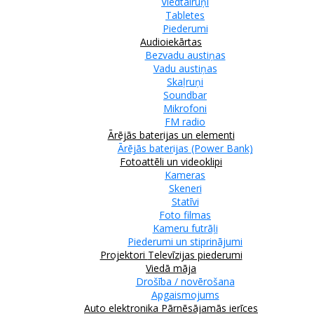
Viedtālruņi
Tabletes
Piederumi
Audioiekārtas
Bezvadu austiņas
Vadu austiņas
Skaļruņi
Soundbar
Mikrofoni
FM radio
Ārējās baterijas un elementi
Ārējās baterijas (Power Bank)
Fotoattēli un videoklipi
Kameras
Skeneri
Statīvi
Foto filmas
Kameru futrāļi
Piederumi un stiprinājumi
Projektori
Televīzijas piederumi
Viedā māja
Drošība / novērošana
Apgaismojums
Auto elektronika
Pārnēsājamās ierīces