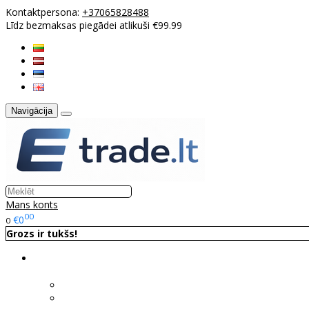
Kontaktpersona:
+37065828488
Līdz bezmaksas piegādei atlikuši €99.99
Navigācija
Mans konts
00
€0
0
Grozs ir tukšs!