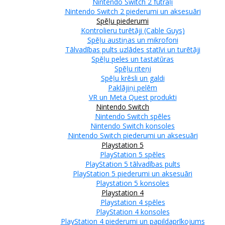
Nintendo Switch 2 futrāļi
Nintendo Switch 2 piederumi un aksesuāri
Spēļu piederumi
Kontrolieru turētāji (Cable Guys)
Spēļu austiņas un mikrofoni
Tālvadības pults uzlādes statīvi un turētāji
Spēļu peles un tastatūras
Spēļu riteņi
Spēļu krēsli un galdi
Paklājiņi pelēm
VR un Meta Quest produkti
Nintendo Switch
Nintendo Switch spēles
Nintendo Switch konsoles
Nintendo Switch piederumi un aksesuāri
Playstation 5
PlayStation 5 spēles
PlayStation 5 tālvadības pults
PlayStation 5 piederumi un aksesuāri
Playstation 5 konsoles
Playstation 4
Playstation 4 spēles
PlayStation 4 konsoles
PlayStation 4 piederumi un papildaprīkojums