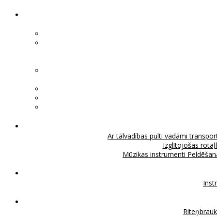
Ar tālvadības pulti vadāmi transport
Izglītojošas rotaļ
Mūzikas instrumenti
Peldēšan
Inst
Riteņbrau