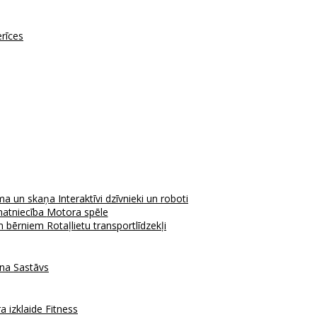
erīces
ma un skaņa
Interaktīvi dzīvnieki un roboti
atniecība
Motora spēle
em bērniem
Rotaļlietu transportlīdzekļi
ana
Sastāvs
a izklaide
Fitness