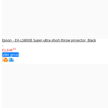
Epson - EH-LS800B Super-ultra-short-throw projector, Black
..
33
€2,848
Ielikt grozā