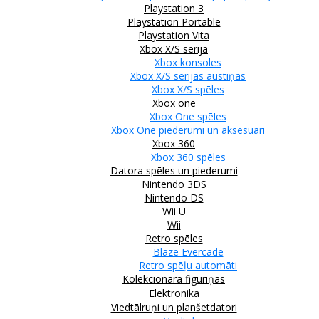
Playstation 3
Playstation Portable
Playstation Vita
Xbox X/S sērija
Xbox konsoles
Xbox X/S sērijas austiņas
Xbox X/S spēles
Xbox one
Xbox One spēles
Xbox One piederumi un aksesuāri
Xbox 360
Xbox 360 spēles
Datora spēles un piederumi
Nintendo 3DS
Nintendo DS
Wii U
Wii
Retro spēles
Blaze Evercade
Retro spēļu automāti
Kolekcionāra figūriņas
Elektronika
Viedtālruņi un planšetdatori