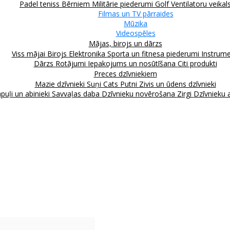
Padel teniss
Bērniem
Militārie piederumi
Golf
Ventilatoru veikal
Filmas un TV pārraides
Mūzika
Videospēles
Mājas, birojs un dārzs
Viss mājai
Birojs
Elektronika
Sporta un fitnesa piederumi
Instrume
Dārzs
Rotājumi
Iepakojums un nosūtīšana
Citi produkti
Preces dzīvniekiem
Mazie dzīvnieki
Suņi
Cats
Putni
Zivis un ūdens dzīvnieki
puļi un abinieki
Savvaļas daba
Dzīvnieku novērošana
Zirgi
Dzīvnieku 