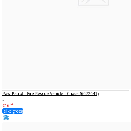
Paw Patrol - Fire Rescue Vehicle - Chase (6072641)
..
94
€16
Ielikt grozā