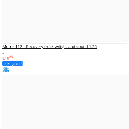
Motor 112 - Recovery truck w/light and sound 1:20
..
89
€10
Ielikt grozā