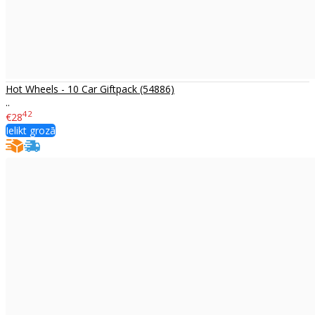
Hot Wheels - 10 Car Giftpack (54886)
..
42
€28
Ielikt grozā