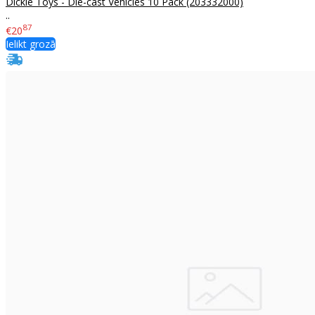
Dickie Toys - Die-cast Vehicles 10 Pack (203332000)
..
87
€20
Ielikt grozā