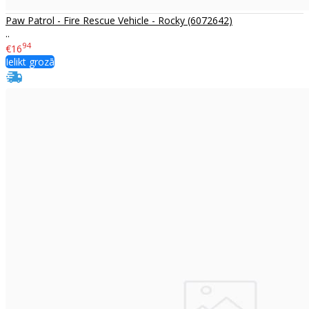
Paw Patrol - Fire Rescue Vehicle - Rocky (6072642)
..
94
€16
Ielikt grozā