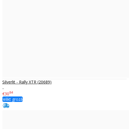
Silverlit - Rally XTR (20689)
..
84
€30
Ielikt grozā