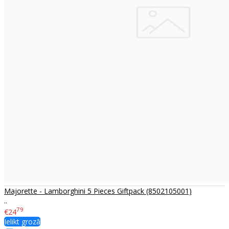
Majorette - Lamborghini 5 Pieces Giftpack (8502105001)
..
79
€24
Ielikt grozā