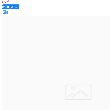
46
€57
Ielikt grozā