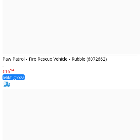
Paw Patrol - Fire Rescue Vehicle - Rubble (6072662)
..
94
€16
Ielikt grozā