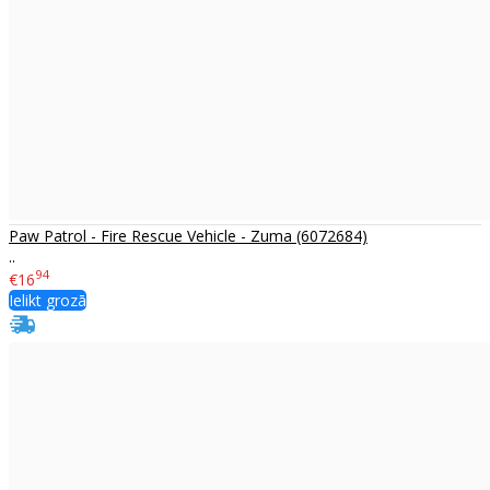
Paw Patrol - Fire Rescue Vehicle - Zuma (6072684)
..
94
€16
Ielikt grozā