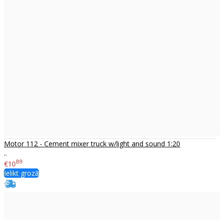
Motor 112 - Cement mixer truck w/light and sound 1:20
..
89
€10
Ielikt grozā