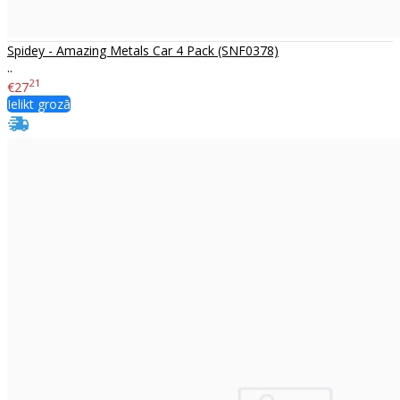
Spidey - Amazing Metals Car 4 Pack (SNF0378)
..
21
€27
Ielikt grozā