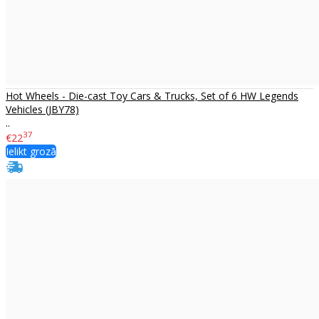
Hot Wheels - Die-cast Toy Cars & Trucks, Set of 6 HW Legends
Vehicles (JBY78)
..
37
€22
Ielikt grozā