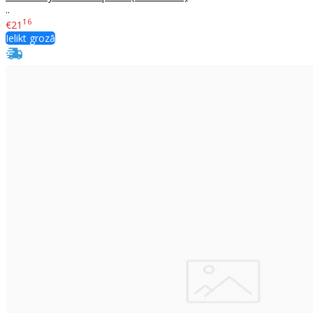
..
16
€21
Ielikt grozā