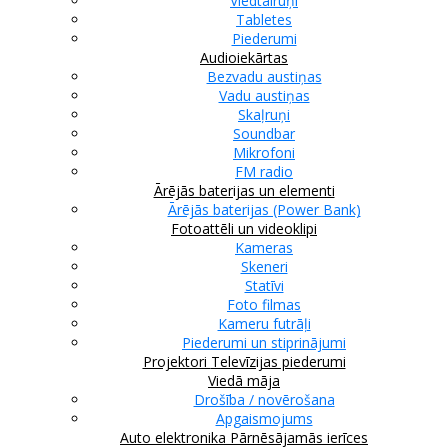
Viedtālruņi
Tabletes
Piederumi
Audioiekārtas
Bezvadu austiņas
Vadu austiņas
Skaļruņi
Soundbar
Mikrofoni
FM radio
Ārējās baterijas un elementi
Ārējās baterijas (Power Bank)
Fotoattēli un videoklipi
Kameras
Skeneri
Statīvi
Foto filmas
Kameru futrāļi
Piederumi un stiprinājumi
Projektori
Televīzijas piederumi
Viedā māja
Drošība / novērošana
Apgaismojums
Auto elektronika
Pārnēsājamās ierīces