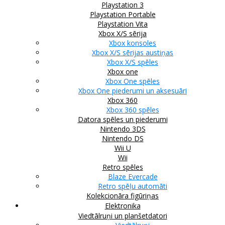
Playstation 3
Playstation Portable
Playstation Vita
Xbox X/S sērija
Xbox konsoles
Xbox X/S sērijas austiņas
Xbox X/S spēles
Xbox one
Xbox One spēles
Xbox One piederumi un aksesuāri
Xbox 360
Xbox 360 spēles
Datora spēles un piederumi
Nintendo 3DS
Nintendo DS
Wii U
Wii
Retro spēles
Blaze Evercade
Retro spēļu automāti
Kolekcionāra figūriņas
Elektronika
Viedtālruņi un planšetdatori