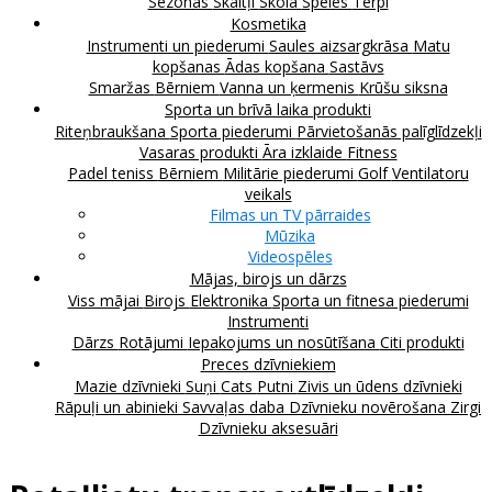
Sezonas
Skaitļi
Skola
Spēles
Tērpi
Kosmetika
Instrumenti un piederumi
Saules aizsargkrāsa
Matu
kopšanas
Ādas kopšana
Sastāvs
Smaržas
Bērniem
Vanna un ķermenis
Krūšu siksna
Sporta un brīvā laika produkti
Riteņbraukšana
Sporta piederumi
Pārvietošanās palīglīdzekļi
Vasaras produkti
Āra izklaide
Fitness
Padel teniss
Bērniem
Militārie piederumi
Golf
Ventilatoru
veikals
Filmas un TV pārraides
Mūzika
Videospēles
Mājas, birojs un dārzs
Viss mājai
Birojs
Elektronika
Sporta un fitnesa piederumi
Instrumenti
Dārzs
Rotājumi
Iepakojums un nosūtīšana
Citi produkti
Preces dzīvniekiem
Mazie dzīvnieki
Suņi
Cats
Putni
Zivis un ūdens dzīvnieki
Rāpuļi un abinieki
Savvaļas daba
Dzīvnieku novērošana
Zirgi
Dzīvnieku aksesuāri