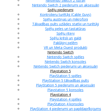
Nintendo Switch 2 futrāļi
Nintendo Switch 2 piederumi un aksesuāri
Spēļu piederumi
Kontrolieru turētāji (Cable Guys)
Spēļu austiņas un mikrofoni
Tālvadības pults uzlādes statīvi un turētāji
Spēļu peles un tastatūras
Spēļu riteņi
Spēļu krēsli un galdi
Paklājiņi pelēm
VR un Meta Quest produkti
Nintendo Switch
Nintendo Switch spēles
Nintendo Switch konsoles
Nintendo Switch piederumi un aksesuāri
Playstation 5
PlayStation 5 spēles
PlayStation 5 tālvadības pults
PlayStation 5 piederumi un aksesuāri
Playstation 5 konsoles
Playstation 4
Playstation 4 spēles
PlayStation 4 konsoles
PlayStation 4 piederumi un papildaprīkojums