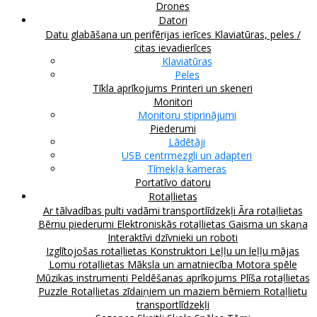
Drones
Datori
Datu glabāšana un perifērijas ierīces
Klaviatūras, peles /
citas ievadierīces
Klaviatūras
Peles
Tīkla aprīkojums
Printeri un skeneri
Monitori
Monitoru stiprinājumi
Piederumi
Lādētāji
USB centrmezgli un adapteri
Tīmekļa kameras
Portatīvo datoru
Rotaļlietas
Ar tālvadības pulti vadāmi transportlīdzekļi
Āra rotaļlietas
Bērnu piederumi
Elektroniskās rotaļlietas
Gaisma un skaņa
Interaktīvi dzīvnieki un roboti
Izglītojošas rotaļlietas
Konstruktori
Leļļu un leļļu mājas
Lomu rotaļlietas
Māksla un amatniecība
Motora spēle
Mūzikas instrumenti
Peldēšanas aprīkojums
Plīša rotaļlietas
Puzzle
Rotaļlietas zīdaiņiem un maziem bērniem
Rotaļlietu
transportlīdzekļi