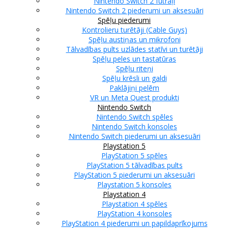
Nintendo Switch 2 futrāļi
Nintendo Switch 2 piederumi un aksesuāri
Spēļu piederumi
Kontrolieru turētāji (Cable Guys)
Spēļu austiņas un mikrofoni
Tālvadības pults uzlādes statīvi un turētāji
Spēļu peles un tastatūras
Spēļu riteņi
Spēļu krēsli un galdi
Paklājiņi pelēm
VR un Meta Quest produkti
Nintendo Switch
Nintendo Switch spēles
Nintendo Switch konsoles
Nintendo Switch piederumi un aksesuāri
Playstation 5
PlayStation 5 spēles
PlayStation 5 tālvadības pults
PlayStation 5 piederumi un aksesuāri
Playstation 5 konsoles
Playstation 4
Playstation 4 spēles
PlayStation 4 konsoles
PlayStation 4 piederumi un papildaprīkojums