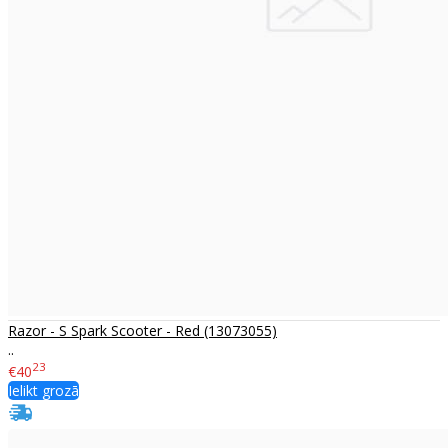
Razor - S Spark Scooter - Red (13073055)
..
23
€40
Ielikt grozā