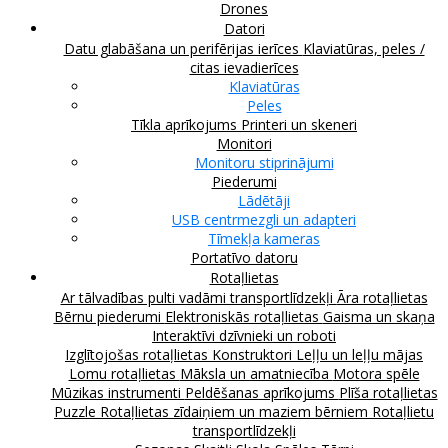
Drones
Datori
Datu glabāšana un perifērijas ierīces
Klaviatūras, peles /
citas ievadierīces
Klaviatūras
Peles
Tīkla aprīkojums
Printeri un skeneri
Monitori
Monitoru stiprinājumi
Piederumi
Lādētāji
USB centrmezgli un adapteri
Tīmekļa kameras
Portatīvo datoru
Rotaļlietas
Ar tālvadības pulti vadāmi transportlīdzekļi
Āra rotaļlietas
Bērnu piederumi
Elektroniskās rotaļlietas
Gaisma un skaņa
Interaktīvi dzīvnieki un roboti
Izglītojošas rotaļlietas
Konstruktori
Leļļu un leļļu mājas
Lomu rotaļlietas
Māksla un amatniecība
Motora spēle
Mūzikas instrumenti
Peldēšanas aprīkojums
Plīša rotaļlietas
Puzzle
Rotaļlietas zīdaiņiem un maziem bērniem
Rotaļlietu
transportlīdzekļi