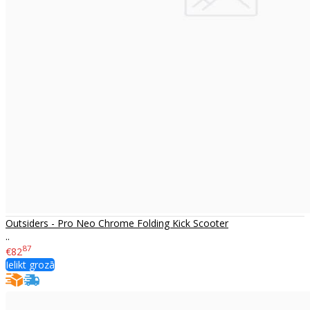
Outsiders - Pro Neo Chrome Folding Kick Scooter
..
87
€82
Ielikt grozā