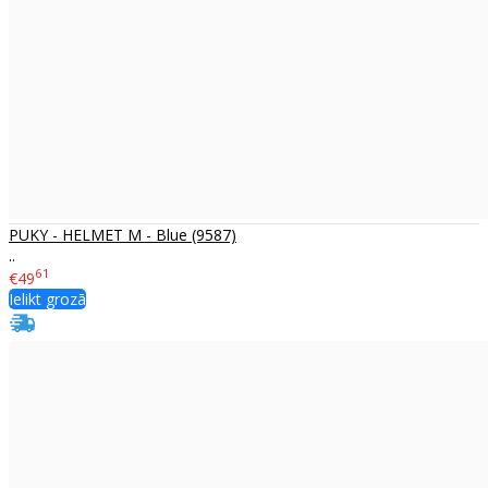
PUKY - HELMET M - Blue (9587)
..
61
€49
Ielikt grozā