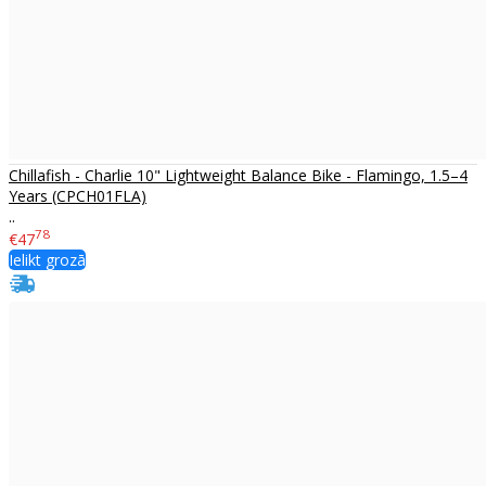
Chillafish - Charlie 10" Lightweight Balance Bike - Flamingo, 1.5–4
Years (CPCH01FLA)
..
78
€47
Ielikt grozā