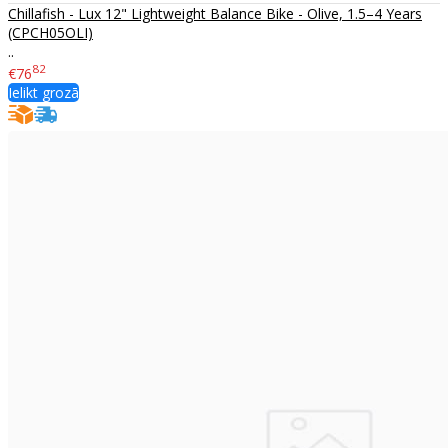
Chillafish - Lux 12" Lightweight Balance Bike - Olive, 1.5–4 Years
(CPCH05OLI)
..
82
€76
Ielikt grozā