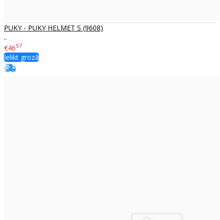
PUKY - PUKY HELMET S (9608)
..
57
€46
Ielikt grozā