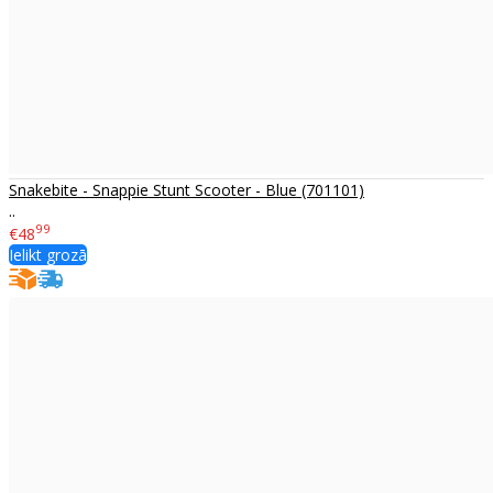
Snakebite - Snappie Stunt Scooter - Blue (701101)
..
99
€48
Ielikt grozā