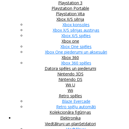
Playstation 3
Playstation Portable
Playstation Vita
Xbox X/S sērija
Xbox konsoles
Xbox X/S sērijas austiņas
Xbox X/S spēles
Xbox one
Xbox One spēles
Xbox One piederumi un aksesuāri
Xbox 360
Xbox 360 spēles
Datora spēles un piederumi
Nintendo 3DS
Nintendo DS
Wii U
Wii
Retro spēles
Blaze Evercade
Retro spēļu automāti
Kolekcionāra figūriņas
Elektronika
Viedtālruņi un planšetdatori