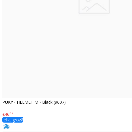
PUKY - HELMET M - Black (9607)
..
57
€46
Ielikt grozā