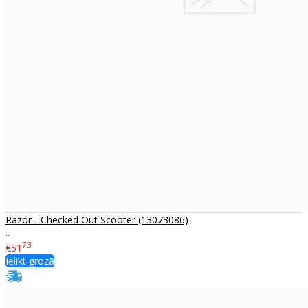
Razor - Checked Out Scooter (13073086)
..
73
€51
Ielikt grozā