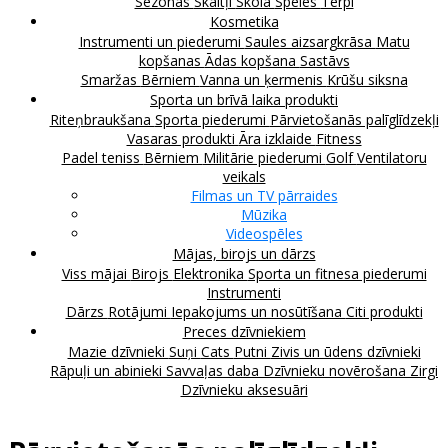
Sezonas
Skaitļi
Skola
Spēles
Tērpi
Kosmetika
Instrumenti un piederumi
Saules aizsargkrāsa
Matu
kopšanas
Ādas kopšana
Sastāvs
Smaržas
Bērniem
Vanna un ķermenis
Krūšu siksna
Sporta un brīvā laika produkti
Riteņbraukšana
Sporta piederumi
Pārvietošanās palīglīdzekļi
Vasaras produkti
Āra izklaide
Fitness
Padel teniss
Bērniem
Militārie piederumi
Golf
Ventilatoru
veikals
Filmas un TV pārraides
Mūzika
Videospēles
Mājas, birojs un dārzs
Viss mājai
Birojs
Elektronika
Sporta un fitnesa piederumi
Instrumenti
Dārzs
Rotājumi
Iepakojums un nosūtīšana
Citi produkti
Preces dzīvniekiem
Mazie dzīvnieki
Suņi
Cats
Putni
Zivis un ūdens dzīvnieki
Rāpuļi un abinieki
Savvaļas daba
Dzīvnieku novērošana
Zirgi
Dzīvnieku aksesuāri