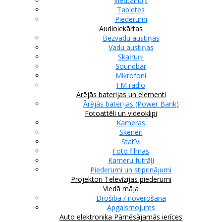
Viedtālruņi
Tabletes
Piederumi
Audioiekārtas
Bezvadu austiņas
Vadu austiņas
Skaļruņi
Soundbar
Mikrofoni
FM radio
Ārējās baterijas un elementi
Ārējās baterijas (Power Bank)
Fotoattēli un videoklipi
Kameras
Skeneri
Statīvi
Foto filmas
Kameru futrāļi
Piederumi un stiprinājumi
Projektori
Televīzijas piederumi
Viedā māja
Drošība / novērošana
Apgaismojums
Auto elektronika
Pārnēsājamās ierīces