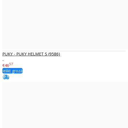
PUKY - PUKY HELMET S (9586)
..
57
€46
Ielikt grozā