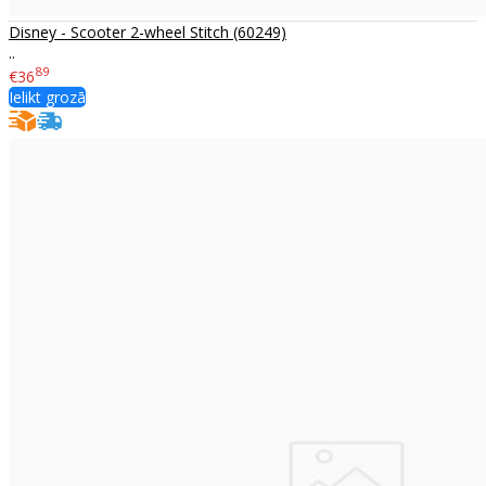
Disney - Scooter 2-wheel Stitch (60249)
..
89
€36
Ielikt grozā