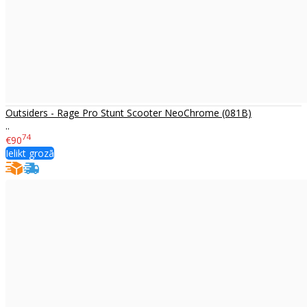
Outsiders - Rage Pro Stunt Scooter NeoChrome (081B)
..
74
€90
Ielikt grozā