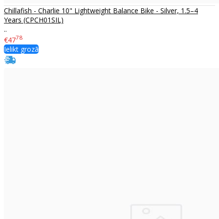
Chillafish - Charlie 10" Lightweight Balance Bike - Silver, 1.5–4
Years (CPCH01SIL)
..
78
€47
Ielikt grozā