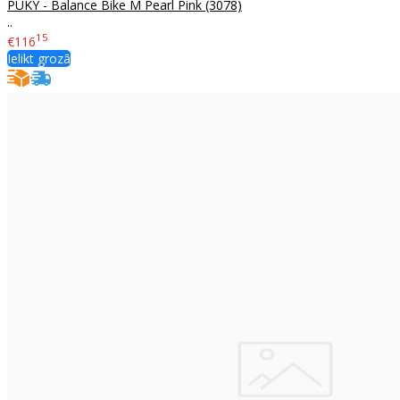
PUKY - Balance Bike M Pearl Pink (3078)
..
15
€116
Ielikt grozā