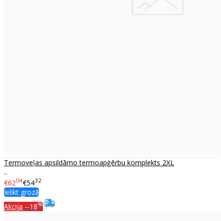
Termoveļas apsildāmo termoapģērbu komplekts 2XL
..
04
32
€62
€54
Ielikt grozā
%
Akcija
--18