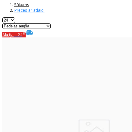
Sākums
Preces ar atlaidi
%
Akcija
--24