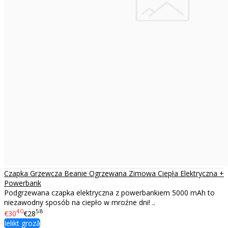
Czapka Grzewcza Beanie Ogrzewana Zimowa Ciepła Elektryczna +
Powerbank
Podgrzewana czapka elektryczna z powerbankiem 5000 mAh to
niezawodny sposób na ciepło w mroźne dni! ..
40
58
€30
€28
Ielikt grozā