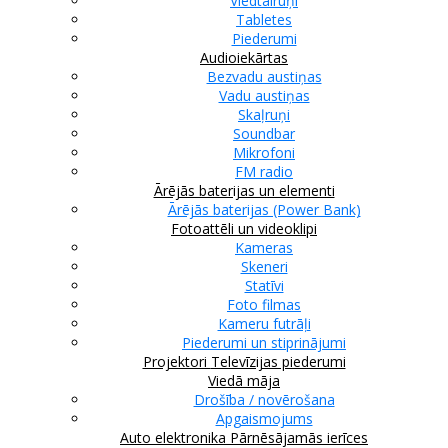
Viedtālruņi
Tabletes
Piederumi
Audioiekārtas
Bezvadu austiņas
Vadu austiņas
Skaļruņi
Soundbar
Mikrofoni
FM radio
Ārējās baterijas un elementi
Ārējās baterijas (Power Bank)
Fotoattēli un videoklipi
Kameras
Skeneri
Statīvi
Foto filmas
Kameru futrāļi
Piederumi un stiprinājumi
Projektori
Televīzijas piederumi
Viedā māja
Drošība / novērošana
Apgaismojums
Auto elektronika
Pārnēsājamās ierīces