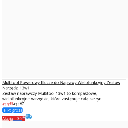
Multitool Rowerowy Klucze do Naprawy Wielofunkcyjny Zestaw
Narzędzi 13w1
Zestaw naprawczy Multitool 13w1 to kompaktowe,
wielofunkcyjne narzędzie, które zastępuje całą skrzyn..
48
67
€13
€11
Ielikt grozā
%
Akcija
--30