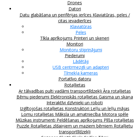
Drones
Datori
Datu glabāšana un perifērijas ierīces
Klaviatūras, peles /
citas ievadierīces
Klaviatūras
Peles
Tīkla aprīkojums
Printeri un skeneri
Monitori
Monitoru stiprinājumi
Piederumi
Lādētāji
USB centrmezgli un adapteri
Tīmekļa kameras
Portatīvo datoru
Rotaļlietas
Ar tālvadības pulti vadāmi transportlīdzekļi
Āra rotaļlietas
Bērnu piederumi
Elektroniskās rotaļlietas
Gaisma un skaņa
Interaktīvi dzīvnieki un roboti
Izglītojošas rotaļlietas
Konstruktori
Leļļu un leļļu mājas
Lomu rotaļlietas
Māksla un amatniecība
Motora spēle
Mūzikas instrumenti
Peldēšanas aprīkojums
Plīša rotaļlietas
Puzzle
Rotaļlietas zīdaiņiem un maziem bērniem
Rotaļlietu
transportlīdzekļi