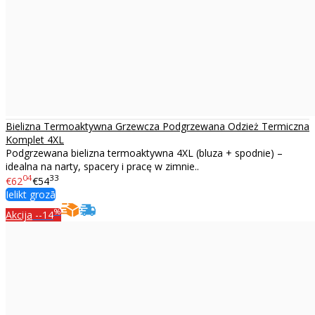
Bielizna Termoaktywna Grzewcza Podgrzewana Odzież Termiczna
Komplet 4XL
Podgrzewana bielizna termoaktywna 4XL (bluza + spodnie) –
idealna na narty, spacery i pracę w zimnie..
04
33
€62
€54
Ielikt grozā
%
Akcija
--14