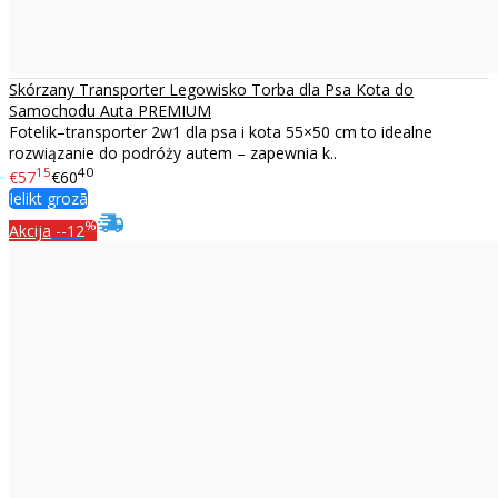
Skórzany Transporter Legowisko Torba dla Psa Kota do
Samochodu Auta PREMIUM
Fotelik–transporter 2w1 dla psa i kota 55×50 cm to idealne
rozwiązanie do podróży autem – zapewnia k..
15
40
€57
€60
Ielikt grozā
%
Akcija
--12