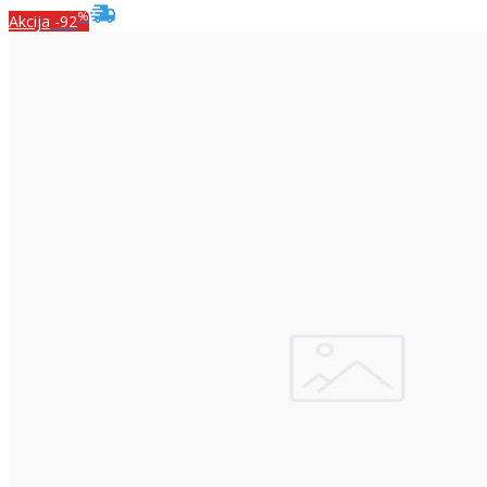
%
Akcija
-92