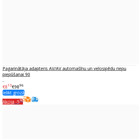
Pagarinātāja adapteris AV/AV automašīnu un velosipēdu riepu
piepūšanai 90
..
10
96
€8
€98
Ielikt grozā
%
Akcija
-5