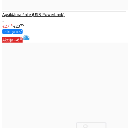
Apsildāma šalle (USB Powerbank)
..
10
95
€27
€23
Ielikt grozā
%
Akcija
--6