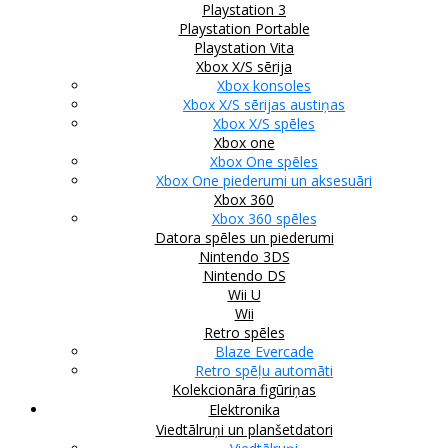
Playstation 3
Playstation Portable
Playstation Vita
Xbox X/S sērija
Xbox konsoles
Xbox X/S sērijas austiņas
Xbox X/S spēles
Xbox one
Xbox One spēles
Xbox One piederumi un aksesuāri
Xbox 360
Xbox 360 spēles
Datora spēles un piederumi
Nintendo 3DS
Nintendo DS
Wii U
Wii
Retro spēles
Blaze Evercade
Retro spēļu automāti
Kolekcionāra figūriņas
Elektronika
Viedtālruņi un planšetdatori