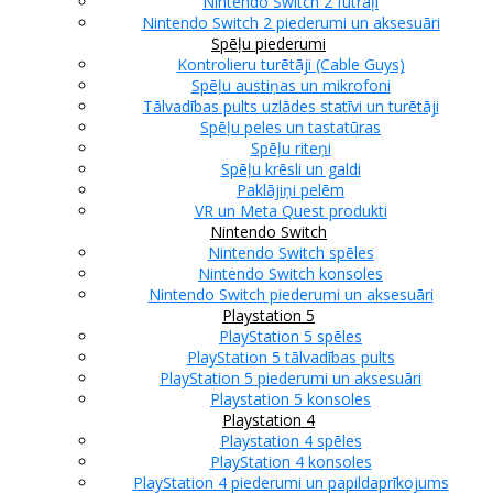
Nintendo Switch 2 futrāļi
Nintendo Switch 2 piederumi un aksesuāri
Spēļu piederumi
Kontrolieru turētāji (Cable Guys)
Spēļu austiņas un mikrofoni
Tālvadības pults uzlādes statīvi un turētāji
Spēļu peles un tastatūras
Spēļu riteņi
Spēļu krēsli un galdi
Paklājiņi pelēm
VR un Meta Quest produkti
Nintendo Switch
Nintendo Switch spēles
Nintendo Switch konsoles
Nintendo Switch piederumi un aksesuāri
Playstation 5
PlayStation 5 spēles
PlayStation 5 tālvadības pults
PlayStation 5 piederumi un aksesuāri
Playstation 5 konsoles
Playstation 4
Playstation 4 spēles
PlayStation 4 konsoles
PlayStation 4 piederumi un papildaprīkojums