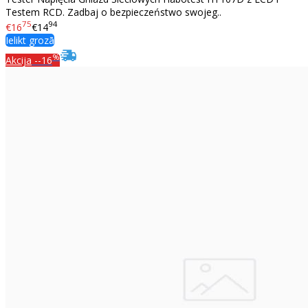
Testem RCD. Zadbaj o bezpieczeństwo swojeg..
75
94
€16
€14
Ielikt grozā
%
Akcija
--16