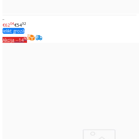
..
04
32
€62
€54
Ielikt grozā
%
Akcija
--14