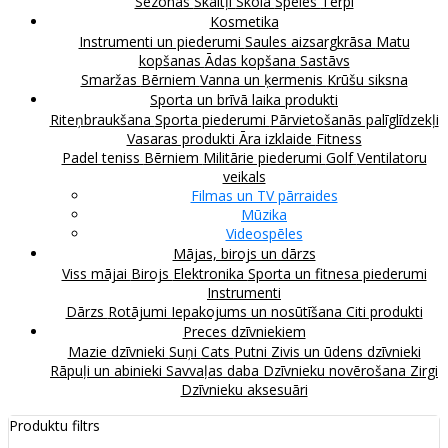
Sezonas
Skaitļi
Skola
Spēles
Tērpi
Kosmetika
Instrumenti un piederumi
Saules aizsargkrāsa
Matu
kopšanas
Ādas kopšana
Sastāvs
Smaržas
Bērniem
Vanna un ķermenis
Krūšu siksna
Sporta un brīvā laika produkti
Riteņbraukšana
Sporta piederumi
Pārvietošanās palīglīdzekļi
Vasaras produkti
Āra izklaide
Fitness
Padel teniss
Bērniem
Militārie piederumi
Golf
Ventilatoru
veikals
Filmas un TV pārraides
Mūzika
Videospēles
Mājas, birojs un dārzs
Viss mājai
Birojs
Elektronika
Sporta un fitnesa piederumi
Instrumenti
Dārzs
Rotājumi
Iepakojums un nosūtīšana
Citi produkti
Preces dzīvniekiem
Mazie dzīvnieki
Suņi
Cats
Putni
Zivis un ūdens dzīvnieki
Rāpuļi un abinieki
Savvaļas daba
Dzīvnieku novērošana
Zirgi
Dzīvnieku aksesuāri
Produktu filtrs