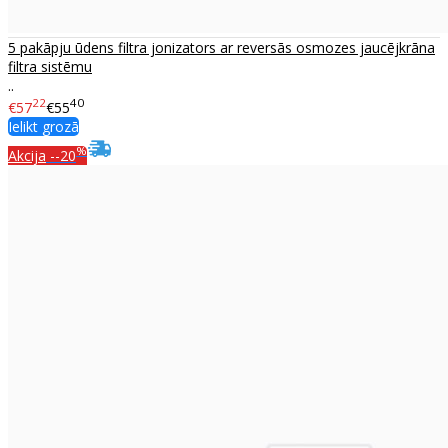
5 pakāpju ūdens filtra jonizators ar reversās osmozes jaucējkrāna
filtra sistēmu
..
22
40
€57
€55
Ielikt grozā
%
Akcija
--20