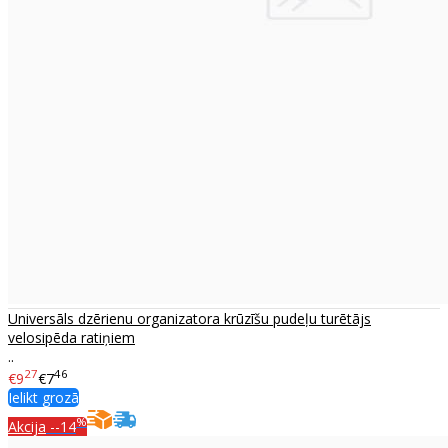
Universāls dzērienu organizatora krūzīšu pudeļu turētājs
velosipēda ratiņiem
..
27
46
€9
€7
Ielikt grozā
%
Akcija
--14