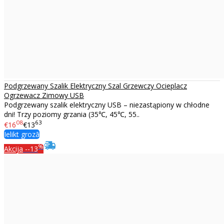
Podgrzewany Szalik Elektryczny Szal Grzewczy Ocieplacz
Ogrzewacz Zimowy USB
Podgrzewany szalik elektryczny USB – niezastąpiony w chłodne
dni! Trzy poziomy grzania (35℃, 45℃, 55..
08
63
€16
€13
Ielikt grozā
%
Akcija
--13