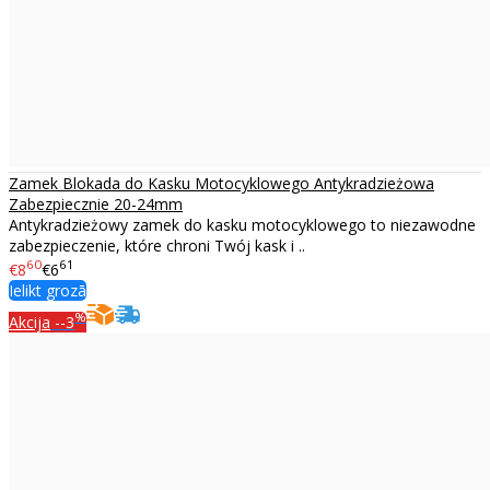
Zamek Blokada do Kasku Motocyklowego Antykradzieżowa
Zabezpiecznie 20-24mm
Antykradzieżowy zamek do kasku motocyklowego to niezawodne
zabezpieczenie, które chroni Twój kask i ..
60
61
€8
€6
Ielikt grozā
%
Akcija
--3