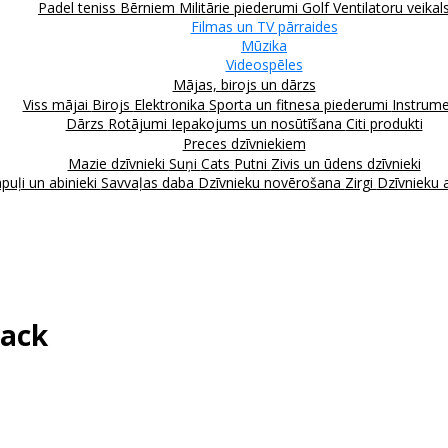
Padel teniss
Bērniem
Militārie piederumi
Golf
Ventilatoru veikal
Filmas un TV pārraides
Mūzika
Videospēles
Mājas, birojs un dārzs
Viss mājai
Birojs
Elektronika
Sporta un fitnesa piederumi
Instrume
Dārzs
Rotājumi
Iepakojums un nosūtīšana
Citi produkti
Preces dzīvniekiem
Mazie dzīvnieki
Suņi
Cats
Putni
Zivis un ūdens dzīvnieki
puļi un abinieki
Savvaļas daba
Dzīvnieku novērošana
Zirgi
Dzīvnieku 
lack