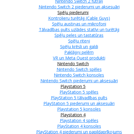
Nintendo Switch 2 futrāļi
Nintendo Switch 2 piederumi un aksesuāri
Spēļu piederumi
Kontrolieru turētāji (Cable Guys)
Spēļu austiņas un mikrofoni
Tālvadības pults uzlādes statīvi un turētāji
Spēļu peles un tastatūras
Spēļu riteņi
Spēļu krēsli un galdi
Paklājiņi pelēm
VR un Meta Quest produkti
Nintendo Switch
Nintendo Switch spēles
Nintendo Switch konsoles
Nintendo Switch piederumi un aksesuāri
Playstation 5
PlayStation 5 spēles
PlayStation 5 tālvadības pults
PlayStation 5 piederumi un aksesuāri
Playstation 5 konsoles
Playstation 4
Playstation 4 spēles
PlayStation 4 konsoles
PlayStation 4 piederumi un papildaprīkojums