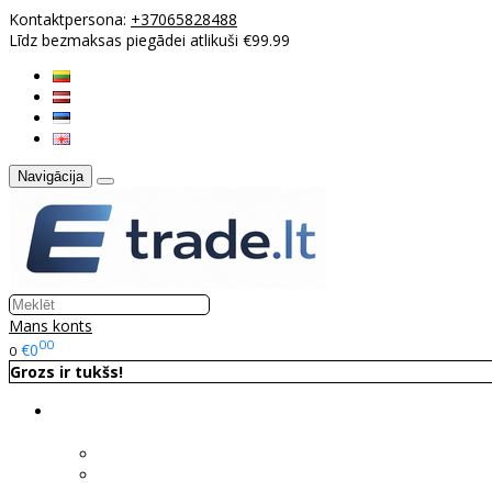
Kontaktpersona:
+37065828488
Līdz bezmaksas piegādei atlikuši €99.99
Navigācija
Mans konts
00
€0
0
Grozs ir tukšs!