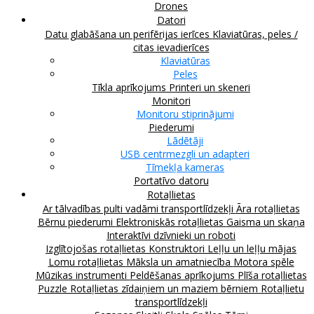
Drones
Datori
Datu glabāšana un perifērijas ierīces
Klaviatūras, peles /
citas ievadierīces
Klaviatūras
Peles
Tīkla aprīkojums
Printeri un skeneri
Monitori
Monitoru stiprinājumi
Piederumi
Lādētāji
USB centrmezgli un adapteri
Tīmekļa kameras
Portatīvo datoru
Rotaļlietas
Ar tālvadības pulti vadāmi transportlīdzekļi
Āra rotaļlietas
Bērnu piederumi
Elektroniskās rotaļlietas
Gaisma un skaņa
Interaktīvi dzīvnieki un roboti
Izglītojošas rotaļlietas
Konstruktori
Leļļu un leļļu mājas
Lomu rotaļlietas
Māksla un amatniecība
Motora spēle
Mūzikas instrumenti
Peldēšanas aprīkojums
Plīša rotaļlietas
Puzzle
Rotaļlietas zīdaiņiem un maziem bērniem
Rotaļlietu
transportlīdzekļi