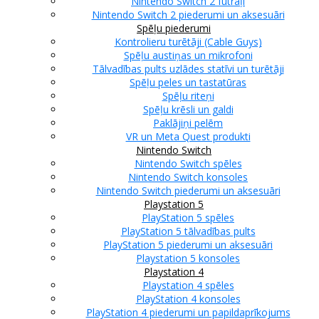
Nintendo Switch 2 futrāļi
Nintendo Switch 2 piederumi un aksesuāri
Spēļu piederumi
Kontrolieru turētāji (Cable Guys)
Spēļu austiņas un mikrofoni
Tālvadības pults uzlādes statīvi un turētāji
Spēļu peles un tastatūras
Spēļu riteņi
Spēļu krēsli un galdi
Paklājiņi pelēm
VR un Meta Quest produkti
Nintendo Switch
Nintendo Switch spēles
Nintendo Switch konsoles
Nintendo Switch piederumi un aksesuāri
Playstation 5
PlayStation 5 spēles
PlayStation 5 tālvadības pults
PlayStation 5 piederumi un aksesuāri
Playstation 5 konsoles
Playstation 4
Playstation 4 spēles
PlayStation 4 konsoles
PlayStation 4 piederumi un papildaprīkojums