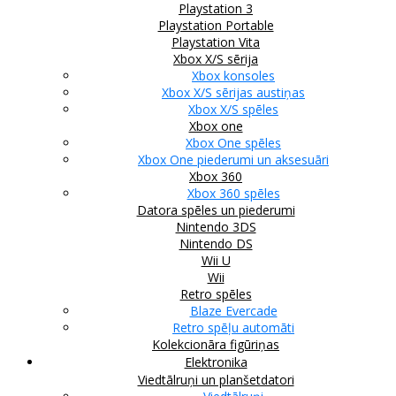
Playstation 3
Playstation Portable
Playstation Vita
Xbox X/S sērija
Xbox konsoles
Xbox X/S sērijas austiņas
Xbox X/S spēles
Xbox one
Xbox One spēles
Xbox One piederumi un aksesuāri
Xbox 360
Xbox 360 spēles
Datora spēles un piederumi
Nintendo 3DS
Nintendo DS
Wii U
Wii
Retro spēles
Blaze Evercade
Retro spēļu automāti
Kolekcionāra figūriņas
Elektronika
Viedtālruņi un planšetdatori