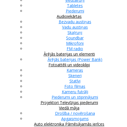
Viedtālruņi
Tabletes
Piederumi
Audioiekārtas
Bezvadu austiņas
Vadu austiņas
Skaļruņi
Soundbar
Mikrofoni
FM radio
Ārējās baterijas un elementi
Ārējās baterijas (Power Bank)
Fotoattēli un videoklipi
Kameras
Skeneri
Statīvi
Foto filmas
Kameru futrāļi
Piederumi un stiprinājumi
Projektori
Televīzijas piederumi
Viedā māja
Drošība / novērošana
Apgaismojums
Auto elektronika
Pārnēsājamās ierīces