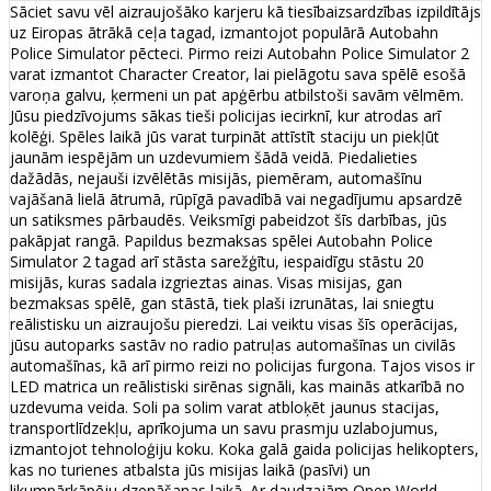
Sāciet savu vēl aizraujošāko karjeru kā tiesībaizsardzības izpildītājs
uz Eiropas ātrākā ceļa tagad, izmantojot populārā Autobahn
Police Simulator pēcteci. Pirmo reizi Autobahn Police Simulator 2
varat izmantot Character Creator, lai pielāgotu sava spēlē esošā
varoņa galvu, ķermeni un pat apģērbu atbilstoši savām vēlmēm.
Jūsu piedzīvojums sākas tieši policijas iecirknī, kur atrodas arī
kolēģi. Spēles laikā jūs varat turpināt attīstīt staciju un piekļūt
jaunām iespējām un uzdevumiem šādā veidā. Piedalieties
dažādās, nejauši izvēlētās misijās, piemēram, automašīnu
vajāšanā lielā ātrumā, rūpīgā pavadībā vai negadījumu apsardzē
un satiksmes pārbaudēs. Veiksmīgi pabeidzot šīs darbības, jūs
pakāpjat rangā. Papildus bezmaksas spēlei Autobahn Police
Simulator 2 tagad arī stāsta sarežģītu, iespaidīgu stāstu 20
misijās, kuras sadala izgrieztas ainas. Visas misijas, gan
bezmaksas spēlē, gan stāstā, tiek plaši izrunātas, lai sniegtu
reālistisku un aizraujošu pieredzi. Lai veiktu visas šīs operācijas,
jūsu autoparks sastāv no radio patruļas automašīnas un civilās
automašīnas, kā arī pirmo reizi no policijas furgona. Tajos visos ir
LED matrica un reālistiski sirēnas signāli, kas mainās atkarībā no
uzdevuma veida. Soli pa solim varat atbloķēt jaunus stacijas,
transportlīdzekļu, aprīkojuma un savu prasmju uzlabojumus,
izmantojot tehnoloģiju koku. Koka galā gaida policijas helikopters,
kas no turienes atbalsta jūs misijas laikā (pasīvi) un
likumpārkāpēju dzenāšanas laikā. Ar daudzajām Open World