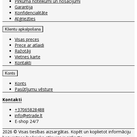
Pirkuma noteikumi un nosacījumi
Garantija
Konfidencialitāte
Atgriezties
Klientu apkalpošana
Visas preces
Prece ar atlaidi
Ražotāji
Vietnes karte
Kontakti
Konts
Konts
Pasūtījumu vēsture
Kontakti
+37065828488
info@etrade.lt
E-shop 24/7
2026 © Visas tiesības aizsargātas. Kopēt un koplietot informāciju