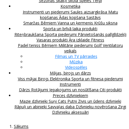
Sezonas
Skaitļi
Skola
Spēles
Tērpi
Kosmetika
Instrumenti un piederumi
Saules aizsargkrāsa
Matu
kopšanas
Ādas kopšana
Sastāvs
Smaržas
Bērniem
Vanna un ķermenis
Krūšu siksna
Sporta un brīvā laika produkti
Riteņbraukšana
Sporta piederumi
Pārvietošanās palīglīdzekļi
Vasaras produkti
Āra izklaide
Fitness
Padel teniss
Bērniem
Militārie piederumi
Golf
Ventilatoru
veikals
Filmas un TV pārraides
Mūzika
Videospēles
Mājas, birojs un dārzs
Viss mājai
Birojs
Elektronika
Sporta un fitnesa piederumi
Instrumenti
Dārzs
Rotājumi
Iepakojums un nosūtīšana
Citi produkti
Preces dzīvniekiem
Mazie dzīvnieki
Suņi
Cats
Putni
Zivis un ūdens dzīvnieki
Rāpuļi un abinieki
Savvaļas daba
Dzīvnieku novērošana
Zirgi
Dzīvnieku aksesuāri
Sākums