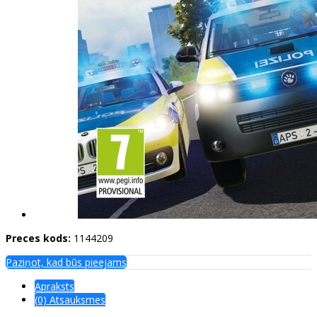
Preces kods:
1144209
Paziņot, kad būs pieejams
Apraksts
(0) Atsauksmes