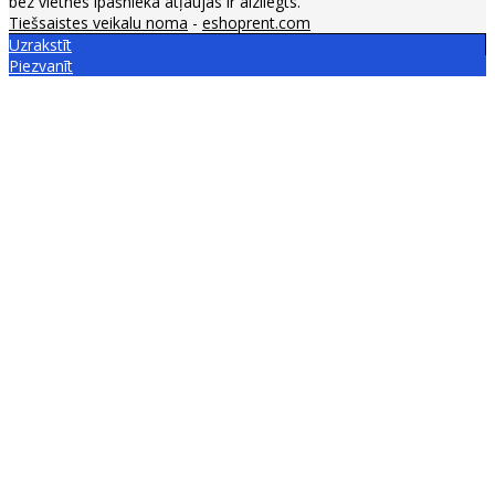
bez vietnes īpašnieka atļaujas ir aizliegts.
Tiešsaistes veikalu noma
-
eshoprent.com
Uzrakstīt
Piezvanīt