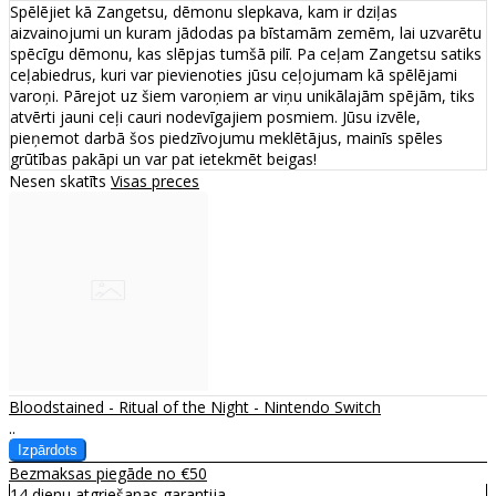
Spēlējiet kā Zangetsu, dēmonu slepkava, kam ir dziļas
aizvainojumi un kuram jādodas pa bīstamām zemēm, lai uzvarētu
spēcīgu dēmonu, kas slēpjas tumšā pilī. Pa ceļam Zangetsu satiks
ceļabiedrus, kuri var pievienoties jūsu ceļojumam kā spēlējami
varoņi. Pārejot uz šiem varoņiem ar viņu unikālajām spējām, tiks
atvērti jauni ceļi cauri nodevīgajiem posmiem. Jūsu izvēle,
pieņemot darbā šos piedzīvojumu meklētājus, mainīs spēles
grūtības pakāpi un var pat ietekmēt beigas!
Nesen skatīts
Visas preces
Bloodstained - Ritual of the Night - Nintendo Switch
..
Bezmaksas piegāde no €50
14 dienu atgriešanas garantija