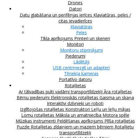
Drones
Datori
Datu glabāšana un perifērijas ierīces
Klaviatūras, peles /
citas ievadierīces
Klaviatūras
Peles
Tīkla aprīkojums
Printeri un skeneri
Monitori
Monitoru stiprinājumi
Piederumi
Lādētāji
USB centrmezgli un adapteri
Tīmekļa kameras
Portatīvo datoru
Rotaļlietas
Ar tālvadības pulti vadāmi transportlīdzekļi
Āra rotaļlietas
Bērnu piederumi
Elektroniskās rotaļlietas
Gaisma un skaņa
Interaktīvi dzīvnieki un roboti
Izglītojošas rotaļlietas
Konstruktori
Leļļu un leļļu mājas
Lomu rotaļlietas
Māksla un amatniecība
Motora spēle
Mūzikas instrumenti
Peldēšanas aprīkojums
Plīša rotaļlietas
Puzzle
Rotaļlietas zīdaiņiem un maziem bērniem
Rotaļlietu
transportlīdzekļi