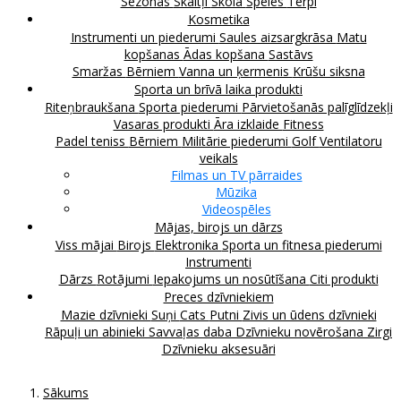
Sezonas
Skaitļi
Skola
Spēles
Tērpi
Kosmetika
Instrumenti un piederumi
Saules aizsargkrāsa
Matu
kopšanas
Ādas kopšana
Sastāvs
Smaržas
Bērniem
Vanna un ķermenis
Krūšu siksna
Sporta un brīvā laika produkti
Riteņbraukšana
Sporta piederumi
Pārvietošanās palīglīdzekļi
Vasaras produkti
Āra izklaide
Fitness
Padel teniss
Bērniem
Militārie piederumi
Golf
Ventilatoru
veikals
Filmas un TV pārraides
Mūzika
Videospēles
Mājas, birojs un dārzs
Viss mājai
Birojs
Elektronika
Sporta un fitnesa piederumi
Instrumenti
Dārzs
Rotājumi
Iepakojums un nosūtīšana
Citi produkti
Preces dzīvniekiem
Mazie dzīvnieki
Suņi
Cats
Putni
Zivis un ūdens dzīvnieki
Rāpuļi un abinieki
Savvaļas daba
Dzīvnieku novērošana
Zirgi
Dzīvnieku aksesuāri
Sākums