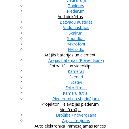
Viedtālruņi
Tabletes
Piederumi
Audioiekārtas
Bezvadu austiņas
Vadu austiņas
Skaļruņi
Soundbar
Mikrofoni
FM radio
Ārējās baterijas un elementi
Ārējās baterijas (Power Bank)
Fotoattēli un videoklipi
Kameras
Skeneri
Statīvi
Foto filmas
Kameru futrāļi
Piederumi un stiprinājumi
Projektori
Televīzijas piederumi
Viedā māja
Drošība / novērošana
Apgaismojums
Auto elektronika
Pārnēsājamās ierīces