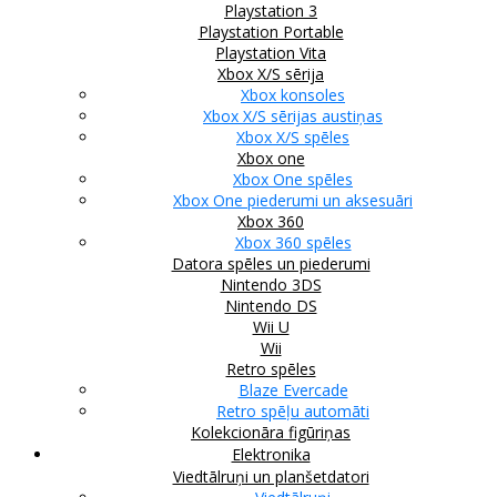
Playstation 3
Playstation Portable
Playstation Vita
Xbox X/S sērija
Xbox konsoles
Xbox X/S sērijas austiņas
Xbox X/S spēles
Xbox one
Xbox One spēles
Xbox One piederumi un aksesuāri
Xbox 360
Xbox 360 spēles
Datora spēles un piederumi
Nintendo 3DS
Nintendo DS
Wii U
Wii
Retro spēles
Blaze Evercade
Retro spēļu automāti
Kolekcionāra figūriņas
Elektronika
Viedtālruņi un planšetdatori