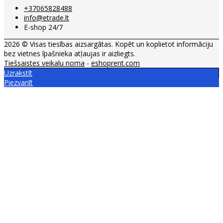
+37065828488
info@etrade.lt
E-shop 24/7
2026 © Visas tiesības aizsargātas. Kopēt un koplietot informāciju
bez vietnes īpašnieka atļaujas ir aizliegts.
Tiešsaistes veikalu noma
-
eshoprent.com
Uzrakstīt
Piezvanīt