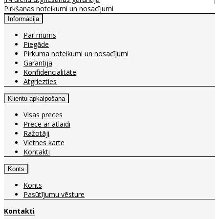
Pirkšanas noteikumi un nosacījumi
Informācija
Par mums
Piegāde
Pirkuma noteikumi un nosacījumi
Garantija
Konfidencialitāte
Atgriezties
Klientu apkalpošana
Visas preces
Prece ar atlaidi
Ražotāji
Vietnes karte
Kontakti
Konts
Konts
Pasūtījumu vēsture
Kontakti