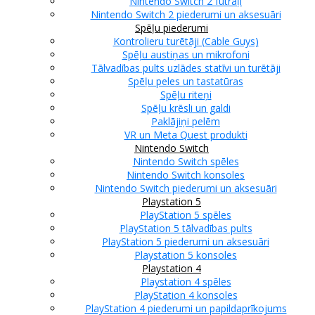
Nintendo Switch 2 futrāļi
Nintendo Switch 2 piederumi un aksesuāri
Spēļu piederumi
Kontrolieru turētāji (Cable Guys)
Spēļu austiņas un mikrofoni
Tālvadības pults uzlādes statīvi un turētāji
Spēļu peles un tastatūras
Spēļu riteņi
Spēļu krēsli un galdi
Paklājiņi pelēm
VR un Meta Quest produkti
Nintendo Switch
Nintendo Switch spēles
Nintendo Switch konsoles
Nintendo Switch piederumi un aksesuāri
Playstation 5
PlayStation 5 spēles
PlayStation 5 tālvadības pults
PlayStation 5 piederumi un aksesuāri
Playstation 5 konsoles
Playstation 4
Playstation 4 spēles
PlayStation 4 konsoles
PlayStation 4 piederumi un papildaprīkojums