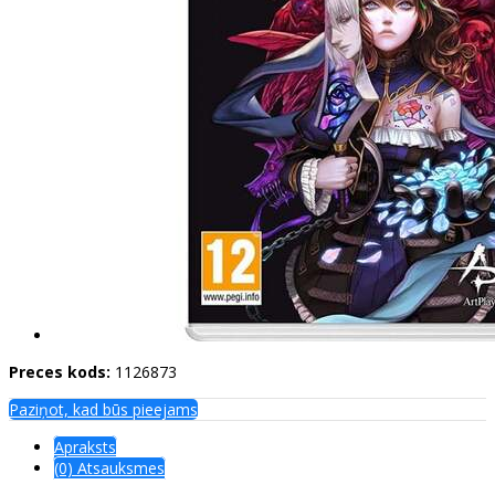
Preces kods:
1126873
Paziņot, kad būs pieejams
Apraksts
(0) Atsauksmes