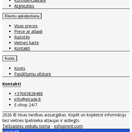
Konfidencialitāte
Atgriezties
Klientu apkalpošana
Visas preces
Prece ar atlaidi
Ražotāji
Vietnes karte
Kontakti
Konts
Konts
Pasūtījumu vēsture
Kontakti
+37065828488
info@etrade.lt
E-shop 24/7
2026 © Visas tiesības aizsargātas. Kopēt un koplietot informāciju
bez vietnes īpašnieka atļaujas ir aizliegts.
Tiešsaistes veikalu noma
-
eshoprent.com
Uzrakstīt