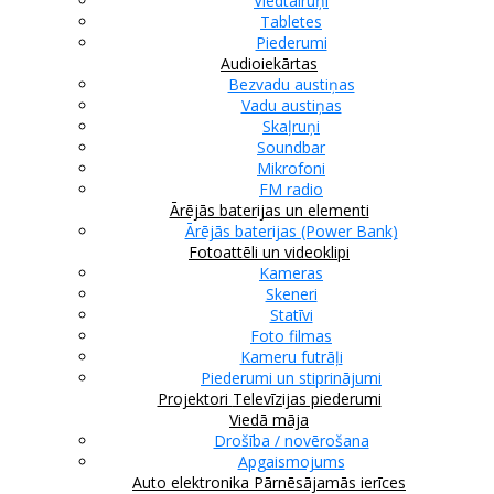
Viedtālruņi
Tabletes
Piederumi
Audioiekārtas
Bezvadu austiņas
Vadu austiņas
Skaļruņi
Soundbar
Mikrofoni
FM radio
Ārējās baterijas un elementi
Ārējās baterijas (Power Bank)
Fotoattēli un videoklipi
Kameras
Skeneri
Statīvi
Foto filmas
Kameru futrāļi
Piederumi un stiprinājumi
Projektori
Televīzijas piederumi
Viedā māja
Drošība / novērošana
Apgaismojums
Auto elektronika
Pārnēsājamās ierīces