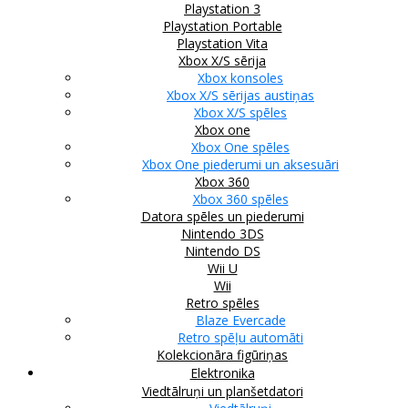
Playstation 3
Playstation Portable
Playstation Vita
Xbox X/S sērija
Xbox konsoles
Xbox X/S sērijas austiņas
Xbox X/S spēles
Xbox one
Xbox One spēles
Xbox One piederumi un aksesuāri
Xbox 360
Xbox 360 spēles
Datora spēles un piederumi
Nintendo 3DS
Nintendo DS
Wii U
Wii
Retro spēles
Blaze Evercade
Retro spēļu automāti
Kolekcionāra figūriņas
Elektronika
Viedtālruņi un planšetdatori