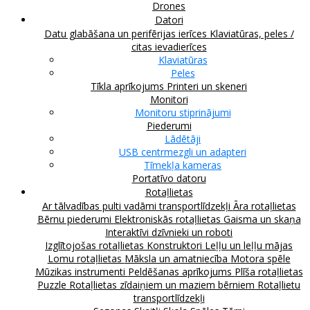
Drones
Datori
Datu glabāšana un perifērijas ierīces
Klaviatūras, peles /
citas ievadierīces
Klaviatūras
Peles
Tīkla aprīkojums
Printeri un skeneri
Monitori
Monitoru stiprinājumi
Piederumi
Lādētāji
USB centrmezgli un adapteri
Tīmekļa kameras
Portatīvo datoru
Rotaļlietas
Ar tālvadības pulti vadāmi transportlīdzekļi
Āra rotaļlietas
Bērnu piederumi
Elektroniskās rotaļlietas
Gaisma un skaņa
Interaktīvi dzīvnieki un roboti
Izglītojošas rotaļlietas
Konstruktori
Leļļu un leļļu mājas
Lomu rotaļlietas
Māksla un amatniecība
Motora spēle
Mūzikas instrumenti
Peldēšanas aprīkojums
Plīša rotaļlietas
Puzzle
Rotaļlietas zīdaiņiem un maziem bērniem
Rotaļlietu
transportlīdzekļi