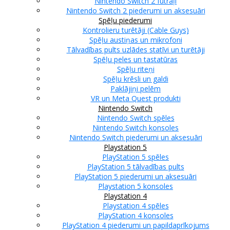
Nintendo Switch 2 futrāļi
Nintendo Switch 2 piederumi un aksesuāri
Spēļu piederumi
Kontrolieru turētāji (Cable Guys)
Spēļu austiņas un mikrofoni
Tālvadības pults uzlādes statīvi un turētāji
Spēļu peles un tastatūras
Spēļu riteņi
Spēļu krēsli un galdi
Paklājiņi pelēm
VR un Meta Quest produkti
Nintendo Switch
Nintendo Switch spēles
Nintendo Switch konsoles
Nintendo Switch piederumi un aksesuāri
Playstation 5
PlayStation 5 spēles
PlayStation 5 tālvadības pults
PlayStation 5 piederumi un aksesuāri
Playstation 5 konsoles
Playstation 4
Playstation 4 spēles
PlayStation 4 konsoles
PlayStation 4 piederumi un papildaprīkojums