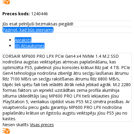
Preces kods:
1240446
Jūs esat pelnījuši bezmaksas piegādi!
Paziņot, kad būs pieejams
Apraksts
(0) Atsauksmes
CORSAIR MP600 PRO LPX PCIe Gen4 x4 NVMe 1.4 M.2 SSD
nodrošina augstas veiktspējas atmiņas paplašināšanu, kas
optimizēta PS5, palielinot jūsu konsoles krātuvi līdz pat 4 TB. PCIe
Gen4 tehnoloģija nodrošina zibenīgi ātru secīgu lasīšanas ātrumu
līdz 7100 MB/s un secīgu rakstīšanas ātrumu līdz 6800 MB/s,
tāpēc lieli spēļu faili tiek ielādēti ātrāk nekā jebkad agrāk. M.2 2280
formas faktors un iepriekš uzstādītais zema profila alumīnija
siltuma izkliedētājs ļauj MP600 PRO LPX tieši iekļauties jūsu
PlayStation 5, vienlaikus izpildot visas PS5 M.2 izmēra prasības. Ar
visaptverošu piecu gadu garantiju MP600 PRO LPX nodrošina
paplašinātu krātuvi un ilgstošu augstu veiktspēju jūsu PS5 jau no
kastes.
Nesen skatīts
Visas preces