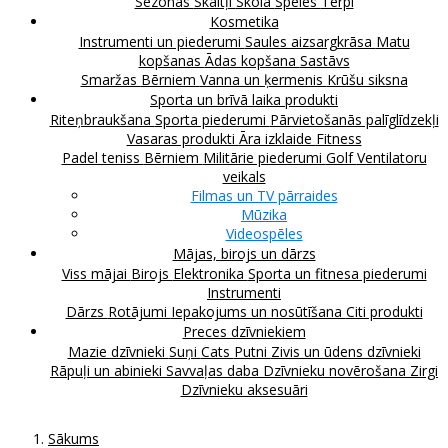
Sezonas
Skaitļi
Skola
Spēles
Tērpi
Kosmetika
Instrumenti un piederumi
Saules aizsargkrāsa
Matu
kopšanas
Ādas kopšana
Sastāvs
Smaržas
Bērniem
Vanna un ķermenis
Krūšu siksna
Sporta un brīvā laika produkti
Riteņbraukšana
Sporta piederumi
Pārvietošanās palīglīdzekļi
Vasaras produkti
Āra izklaide
Fitness
Padel teniss
Bērniem
Militārie piederumi
Golf
Ventilatoru
veikals
Filmas un TV pārraides
Mūzika
Videospēles
Mājas, birojs un dārzs
Viss mājai
Birojs
Elektronika
Sporta un fitnesa piederumi
Instrumenti
Dārzs
Rotājumi
Iepakojums un nosūtīšana
Citi produkti
Preces dzīvniekiem
Mazie dzīvnieki
Suņi
Cats
Putni
Zivis un ūdens dzīvnieki
Rāpuļi un abinieki
Savvaļas daba
Dzīvnieku novērošana
Zirgi
Dzīvnieku aksesuāri
Sākums