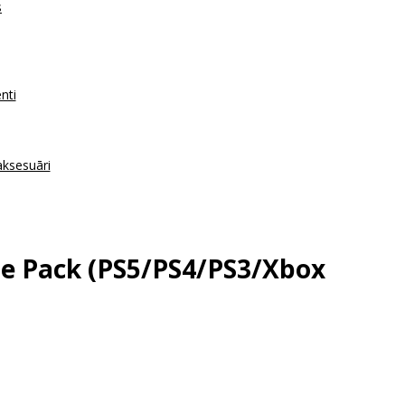
s
nti
aksesuāri
e Pack (PS5/PS4/PS3/Xbox