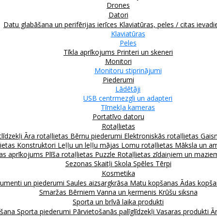
Drones
Datori
Datu glabāšana un perifērijas ierīces
Klaviatūras, peles / citas ievadi
Klaviatūras
Peles
Tīkla aprīkojums
Printeri un skeneri
Monitori
Monitoru stiprinājumi
Piederumi
Lādētāji
USB centrmezgli un adapteri
Tīmekļa kameras
Portatīvo datoru
Rotaļlietas
līdzekļi
Āra rotaļlietas
Bērnu piederumi
Elektroniskās rotaļlietas
Gais
lietas
Konstruktori
Leļļu un leļļu mājas
Lomu rotaļlietas
Māksla un am
as aprīkojums
Plīša rotaļlietas
Puzzle
Rotaļlietas zīdaiņiem un mazi
Sezonas
Skaitļi
Skola
Spēles
Tērpi
Kosmetika
rumenti un piederumi
Saules aizsargkrāsa
Matu kopšanas
Ādas kopš
Smaržas
Bērniem
Vanna un ķermenis
Krūšu siksna
Sporta un brīvā laika produkti
kšana
Sporta piederumi
Pārvietošanās palīglīdzekļi
Vasaras produkti
Ār