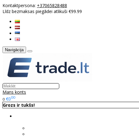
Kontaktpersona:
+37065828488
Līdz bezmaksas piegādei atlikuši €99.99
Navigācija
Mans konts
00
€0
0
Grozs ir tukšs!