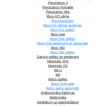
Playstation 3
Playstation Portable
Playstation Vita
Xbox X/S sērija
Xbox konsoles
Xbox X/S sērijas austiņas
Xbox X/S spēles
Xbox one
Xbox One spēles
Xbox One piederumi un aksesuāri
Xbox 360
Xbox 360 spēles
Datora spēles un piederumi
Nintendo 3DS
Nintendo DS
Wii U
Wii
Retro spēles
Blaze Evercade
Retro spēļu automāti
Kolekcionāra figūriņas
Elektronika
Viedtālruņi un planšetdatori