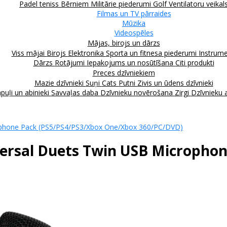
Padel teniss
Bērniem
Militārie piederumi
Golf
Ventilatoru veikal
Filmas un TV pārraides
Mūzika
Videospēles
Mājas, birojs un dārzs
Viss mājai
Birojs
Elektronika
Sporta un fitnesa piederumi
Instrume
Dārzs
Rotājumi
Iepakojums un nosūtīšana
Citi produkti
Preces dzīvniekiem
Mazie dzīvnieki
Suņi
Cats
Putni
Zivis un ūdens dzīvnieki
puļi un abinieki
Savvaļas daba
Dzīvnieku novērošana
Zirgi
Dzīvnieku 
phone Pack (PS5/PS4/PS3/Xbox One/Xbox 360/PC/DVD)
rsal Duets Twin USB Microphon