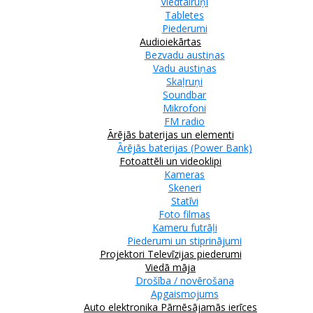
Viedtālruņi
Tabletes
Piederumi
Audioiekārtas
Bezvadu austiņas
Vadu austiņas
Skaļruņi
Soundbar
Mikrofoni
FM radio
Ārējās baterijas un elementi
Ārējās baterijas (Power Bank)
Fotoattēli un videoklipi
Kameras
Skeneri
Statīvi
Foto filmas
Kameru futrāļi
Piederumi un stiprinājumi
Projektori
Televīzijas piederumi
Viedā māja
Drošība / novērošana
Apgaismojums
Auto elektronika
Pārnēsājamās ierīces