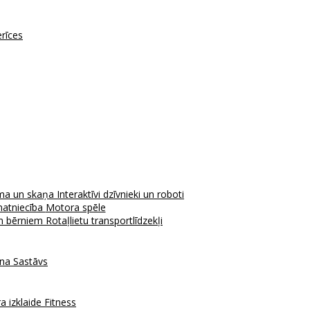
erīces
ma un skaņa
Interaktīvi dzīvnieki un roboti
atniecība
Motora spēle
em bērniem
Rotaļlietu transportlīdzekļi
ana
Sastāvs
a izklaide
Fitness