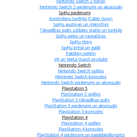
Nintendo Switch 2 futrāļi
Nintendo Switch 2 piederumi un aksesuāri
Spēļu piederumi
Kontrolieru turētāji (Cable Guys)
Spēļu austiņas un mikrofoni
Tālvadības pults uzlādes statīvi un turētāji
Spēļu peles un tastatūras
Spēļu riteņi
Spēļu krēsli un galdi
Paklājiņi pelēm
VR un Meta Quest produkti
Nintendo Switch
Nintendo Switch spēles
Nintendo Switch konsoles
Nintendo Switch piederumi un aksesuāri
Playstation 5
PlayStation 5 spēles
PlayStation 5 tālvadības pults
PlayStation 5 piederumi un aksesuāri
Playstation 5 konsoles
Playstation 4
Playstation 4 spēles
PlayStation 4 konsoles
PlayStation 4 piederumi un papildaprīkojums