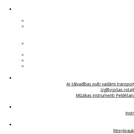
Ar tālvadības pulti vadāmi transport
Izglītojošas rotaļ
Mūzikas instrumenti
Peldēšan
Inst
Riteņbrau