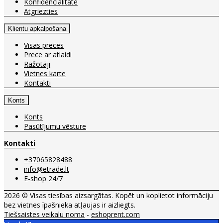
Konfidencialitāte
Atgriezties
Klientu apkalpošana
Visas preces
Prece ar atlaidi
Ražotāji
Vietnes karte
Kontakti
Konts
Konts
Pasūtījumu vēsture
Kontakti
+37065828488
info@etrade.lt
E-shop 24/7
2026 © Visas tiesības aizsargātas. Kopēt un koplietot informāciju
bez vietnes īpašnieka atļaujas ir aizliegts.
Tiešsaistes veikalu noma
-
eshoprent.com