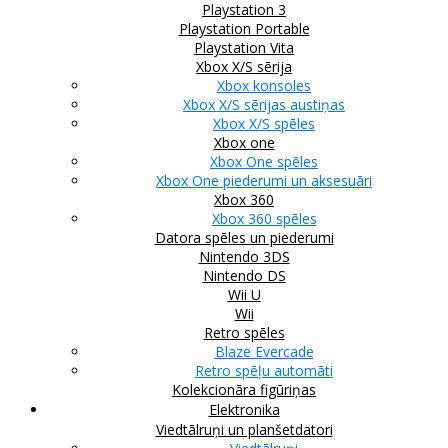
Playstation 3
Playstation Portable
Playstation Vita
Xbox X/S sērija
Xbox konsoles
Xbox X/S sērijas austiņas
Xbox X/S spēles
Xbox one
Xbox One spēles
Xbox One piederumi un aksesuāri
Xbox 360
Xbox 360 spēles
Datora spēles un piederumi
Nintendo 3DS
Nintendo DS
Wii U
Wii
Retro spēles
Blaze Evercade
Retro spēļu automāti
Kolekcionāra figūriņas
Elektronika
Viedtālruņi un planšetdatori