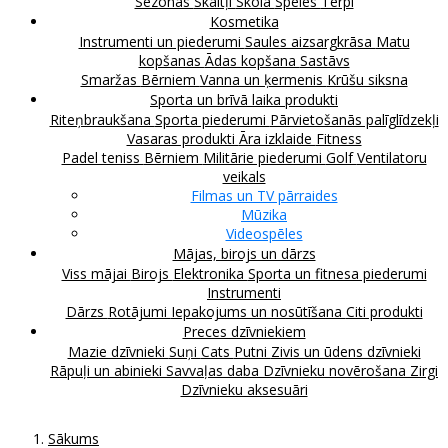
Sezonas
Skaitļi
Skola
Spēles
Tērpi
Kosmetika
Instrumenti un piederumi
Saules aizsargkrāsa
Matu
kopšanas
Ādas kopšana
Sastāvs
Smaržas
Bērniem
Vanna un ķermenis
Krūšu siksna
Sporta un brīvā laika produkti
Riteņbraukšana
Sporta piederumi
Pārvietošanās palīglīdzekļi
Vasaras produkti
Āra izklaide
Fitness
Padel teniss
Bērniem
Militārie piederumi
Golf
Ventilatoru
veikals
Filmas un TV pārraides
Mūzika
Videospēles
Mājas, birojs un dārzs
Viss mājai
Birojs
Elektronika
Sporta un fitnesa piederumi
Instrumenti
Dārzs
Rotājumi
Iepakojums un nosūtīšana
Citi produkti
Preces dzīvniekiem
Mazie dzīvnieki
Suņi
Cats
Putni
Zivis un ūdens dzīvnieki
Rāpuļi un abinieki
Savvaļas daba
Dzīvnieku novērošana
Zirgi
Dzīvnieku aksesuāri
Sākums