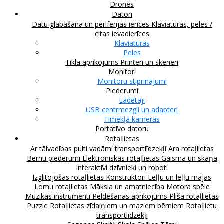
Drones
Datori
Datu glabāšana un perifērijas ierīces
Klaviatūras, peles /
citas ievadierīces
Klaviatūras
Peles
Tīkla aprīkojums
Printeri un skeneri
Monitori
Monitoru stiprinājumi
Piederumi
Lādētāji
USB centrmezgli un adapteri
Tīmekļa kameras
Portatīvo datoru
Rotaļlietas
Ar tālvadības pulti vadāmi transportlīdzekļi
Āra rotaļlietas
Bērnu piederumi
Elektroniskās rotaļlietas
Gaisma un skaņa
Interaktīvi dzīvnieki un roboti
Izglītojošas rotaļlietas
Konstruktori
Leļļu un leļļu mājas
Lomu rotaļlietas
Māksla un amatniecība
Motora spēle
Mūzikas instrumenti
Peldēšanas aprīkojums
Plīša rotaļlietas
Puzzle
Rotaļlietas zīdaiņiem un maziem bērniem
Rotaļlietu
transportlīdzekļi