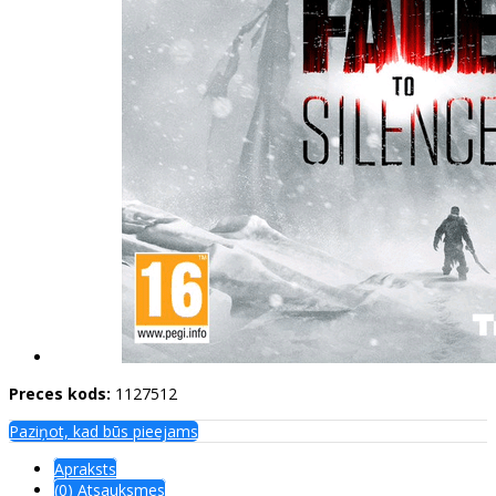
Preces kods:
1127512
Paziņot, kad būs pieejams
Apraksts
(0) Atsauksmes