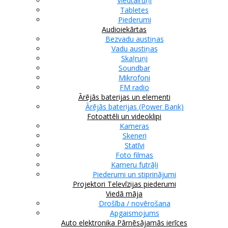
Viedtālruņi
Tabletes
Piederumi
Audioiekārtas
Bezvadu austiņas
Vadu austiņas
Skaļruņi
Soundbar
Mikrofoni
FM radio
Ārējās baterijas un elementi
Ārējās baterijas (Power Bank)
Fotoattēli un videoklipi
Kameras
Skeneri
Statīvi
Foto filmas
Kameru futrāļi
Piederumi un stiprinājumi
Projektori
Televīzijas piederumi
Viedā māja
Drošība / novērošana
Apgaismojums
Auto elektronika
Pārnēsājamās ierīces