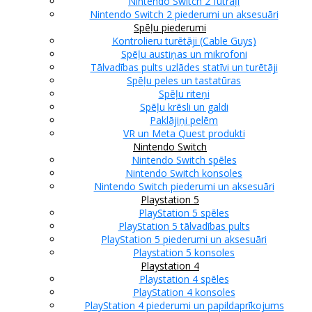
Nintendo Switch 2 futrāļi
Nintendo Switch 2 piederumi un aksesuāri
Spēļu piederumi
Kontrolieru turētāji (Cable Guys)
Spēļu austiņas un mikrofoni
Tālvadības pults uzlādes statīvi un turētāji
Spēļu peles un tastatūras
Spēļu riteņi
Spēļu krēsli un galdi
Paklājiņi pelēm
VR un Meta Quest produkti
Nintendo Switch
Nintendo Switch spēles
Nintendo Switch konsoles
Nintendo Switch piederumi un aksesuāri
Playstation 5
PlayStation 5 spēles
PlayStation 5 tālvadības pults
PlayStation 5 piederumi un aksesuāri
Playstation 5 konsoles
Playstation 4
Playstation 4 spēles
PlayStation 4 konsoles
PlayStation 4 piederumi un papildaprīkojums