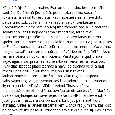
Kā spēlētājs jūs uzņematies Eša lomu, dabisku, bet nomocītu
vadītāju. Šajā lomā jūs izpētāt postapokaliptisku, sasalušu
tuksnesi, lai savāktu resursus, kas nepieciešami, lai izveidotu
patvērumu izdzīvošanai. Tā kā resursi sarūk, vienkāršiem
uzdevumiem, piemēram, aprīkojuma modernizācijai un materiālu
savākšanai, ātri ir nepieciešama ekspedīcija, lai savāktu
nepieciešamos priekšmetus. Meklējot izdzīvošanas materiālus,
spēlētājiem ir jāpārvietojas pa plašo teritoriju, kurā viņi sastapsies
ar Eldriča monstriem un vēl lielāku ienaidnieku: nerimstošo ziemu.
Lai gan sasalšanas temperatūra pastāvīgi ietekmē spēlētāju Ash,
visnāvējošākais notikums ir putenis. Pārsteiguma gadījumā ir
vajadzīgas visas prasmes, apņēmība un veiksme, lai izdzīvotu.
Funkcijas Izpētiet plašo ziemas ainavu: palaišanas versija ļauj
izpētīt upes deltu, blīvu mežu reģionu un kultivētu
lauksaimniecības zemi 8 km² platībā. Vilku ragavu ekspedīcijas:
sakravājiet ragavas, paņemiet sev līdzi sekotāju un iesaistieties
ilgtermiņa ekspedīcijās. tālākie reģioni.Cīņas sistēma:
daudzpakāpju ieroču sistēma, tuvcīņa un distances cīņa. Morālās
izvēles: saglabājiet un savervējiet dažādus NPC, lai pievienotos.
jūsu grupa. Ir jāizdara skarba izvēle; kuru jūs paņemat, kuru
atstājat. Cīnies ar arvien bīstamākiem Eldriča radījumiem, kas klīst
pa apokaliptisko pasauli. Uzticieties savai iekšējai balsij. Tas ir tavs
draugs.