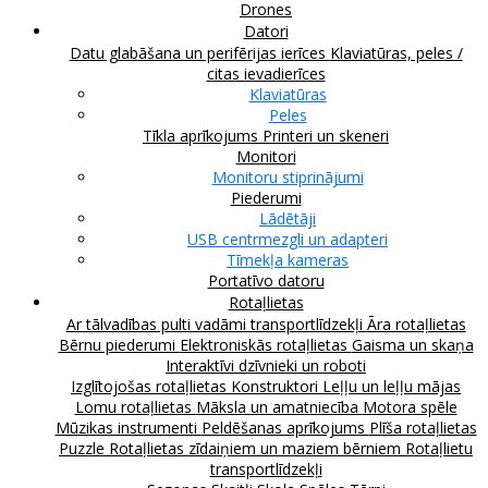
Drones
Datori
Datu glabāšana un perifērijas ierīces
Klaviatūras, peles /
citas ievadierīces
Klaviatūras
Peles
Tīkla aprīkojums
Printeri un skeneri
Monitori
Monitoru stiprinājumi
Piederumi
Lādētāji
USB centrmezgli un adapteri
Tīmekļa kameras
Portatīvo datoru
Rotaļlietas
Ar tālvadības pulti vadāmi transportlīdzekļi
Āra rotaļlietas
Bērnu piederumi
Elektroniskās rotaļlietas
Gaisma un skaņa
Interaktīvi dzīvnieki un roboti
Izglītojošas rotaļlietas
Konstruktori
Leļļu un leļļu mājas
Lomu rotaļlietas
Māksla un amatniecība
Motora spēle
Mūzikas instrumenti
Peldēšanas aprīkojums
Plīša rotaļlietas
Puzzle
Rotaļlietas zīdaiņiem un maziem bērniem
Rotaļlietu
transportlīdzekļi