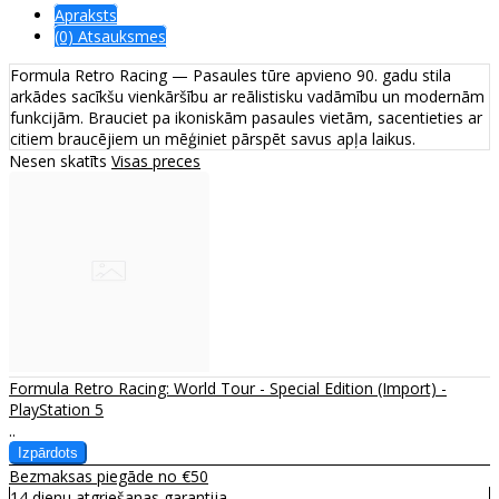
Apraksts
(0) Atsauksmes
Formula Retro Racing — Pasaules tūre apvieno 90. gadu stila
arkādes sacīkšu vienkāršību ar reālistisku vadāmību un modernām
funkcijām. Brauciet pa ikoniskām pasaules vietām, sacentieties ar
citiem braucējiem un mēģiniet pārspēt savus apļa laikus.
Nesen skatīts
Visas preces
Formula Retro Racing: World Tour - Special Edition (Import) -
PlayStation 5
..
Bezmaksas piegāde no €50
14 dienu atgriešanas garantija