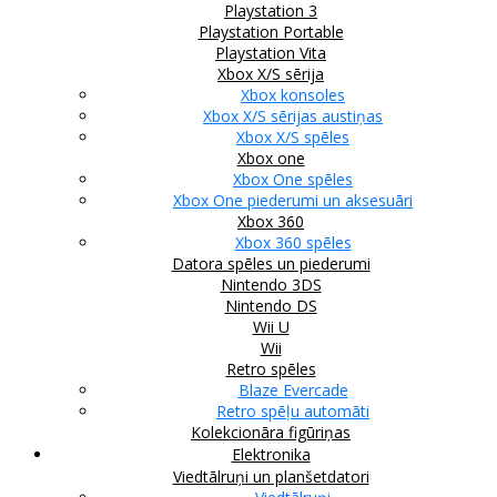
Playstation 3
Playstation Portable
Playstation Vita
Xbox X/S sērija
Xbox konsoles
Xbox X/S sērijas austiņas
Xbox X/S spēles
Xbox one
Xbox One spēles
Xbox One piederumi un aksesuāri
Xbox 360
Xbox 360 spēles
Datora spēles un piederumi
Nintendo 3DS
Nintendo DS
Wii U
Wii
Retro spēles
Blaze Evercade
Retro spēļu automāti
Kolekcionāra figūriņas
Elektronika
Viedtālruņi un planšetdatori