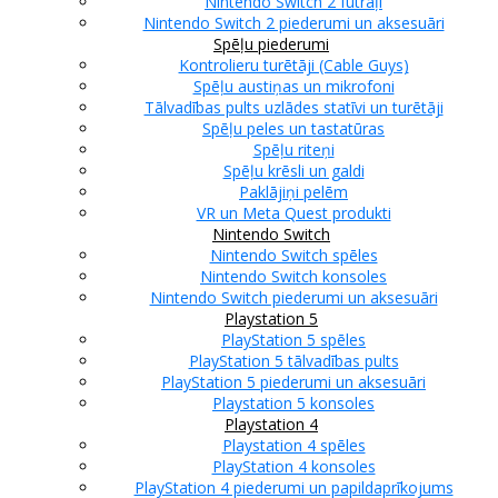
Nintendo Switch 2 futrāļi
Nintendo Switch 2 piederumi un aksesuāri
Spēļu piederumi
Kontrolieru turētāji (Cable Guys)
Spēļu austiņas un mikrofoni
Tālvadības pults uzlādes statīvi un turētāji
Spēļu peles un tastatūras
Spēļu riteņi
Spēļu krēsli un galdi
Paklājiņi pelēm
VR un Meta Quest produkti
Nintendo Switch
Nintendo Switch spēles
Nintendo Switch konsoles
Nintendo Switch piederumi un aksesuāri
Playstation 5
PlayStation 5 spēles
PlayStation 5 tālvadības pults
PlayStation 5 piederumi un aksesuāri
Playstation 5 konsoles
Playstation 4
Playstation 4 spēles
PlayStation 4 konsoles
PlayStation 4 piederumi un papildaprīkojums