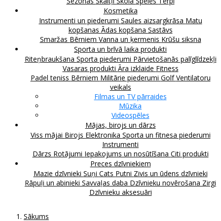
Sezonas
Skaitļi
Skola
Spēles
Tērpi
Kosmetika
Instrumenti un piederumi
Saules aizsargkrāsa
Matu
kopšanas
Ādas kopšana
Sastāvs
Smaržas
Bērniem
Vanna un ķermenis
Krūšu siksna
Sporta un brīvā laika produkti
Riteņbraukšana
Sporta piederumi
Pārvietošanās palīglīdzekļi
Vasaras produkti
Āra izklaide
Fitness
Padel teniss
Bērniem
Militārie piederumi
Golf
Ventilatoru
veikals
Filmas un TV pārraides
Mūzika
Videospēles
Mājas, birojs un dārzs
Viss mājai
Birojs
Elektronika
Sporta un fitnesa piederumi
Instrumenti
Dārzs
Rotājumi
Iepakojums un nosūtīšana
Citi produkti
Preces dzīvniekiem
Mazie dzīvnieki
Suņi
Cats
Putni
Zivis un ūdens dzīvnieki
Rāpuļi un abinieki
Savvaļas daba
Dzīvnieku novērošana
Zirgi
Dzīvnieku aksesuāri
Sākums