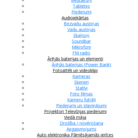
Viedtālruņi
Tabletes
Piederumi
Audioiekārtas
Bezvadu austiņas
Vadu austiņas
Skaļruņi
Soundbar
Mikrofoni
FM radio
Ārējās baterijas un elementi
Ārējās baterijas (Power Bank)
Fotoattēli un videoklipi
Kameras
Skeneri
Statīvi
Foto filmas
Kameru futrāļi
Piederumi un stiprinājumi
Projektori
Televīzijas piederumi
Viedā māja
Drošība / novērošana
Apgaismojums
Auto elektronika
Pārnēsājamās ierīces