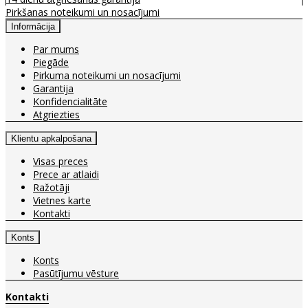
Pirkšanas noteikumi un nosacījumi
Informācija
Par mums
Piegāde
Pirkuma noteikumi un nosacījumi
Garantija
Konfidencialitāte
Atgriezties
Klientu apkalpošana
Visas preces
Prece ar atlaidi
Ražotāji
Vietnes karte
Kontakti
Konts
Konts
Pasūtījumu vēsture
Kontakti