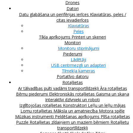
Drones
Datori
Datu glabāšana un perifērijas ierīces
Klaviatūras, peles /
citas ievadierīces
Klaviatūras
Peles
Tīkla aprīkojums
Printeri un skeneri
Monitori
Monitoru stiprinājumi
Piederumi
Lādētāji
USB centrmezgli un adapteri
Tīmekļa kameras
Portatīvo datoru
Rotaļlietas
Ar tālvadības pulti vadāmi transportlīdzekļi
Āra rotaļlietas
Bērnu piederumi
Elektroniskās rotaļlietas
Gaisma un skaņa
Interaktīvi dzīvnieki un roboti
Izglītojošas rotaļlietas
Konstruktori
Leļļu un leļļu mājas
Lomu rotaļlietas
Māksla un amatniecība
Motora spēle
Mūzikas instrumenti
Peldēšanas aprīkojums
Plīša rotaļlietas
Puzzle
Rotaļlietas zīdaiņiem un maziem bērniem
Rotaļlietu
transportlīdzekļi