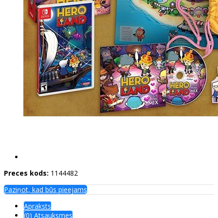
Preces kods:
1144482
Paziņot, kad būs pieejams
Apraksts
(0) Atsauksmes