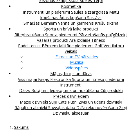
Sezonas
Skaitļi
Skola
Spēles
Tērpi
Kosmetika
Instrumenti un piederumi
Saules aizsargkrāsa
Matu
kopšanas
Ādas kopšana
Sastāvs
Smaržas
Bērniem
Vanna un ķermenis
Krūšu siksna
Sporta un brīvā laika produkti
Riteņbraukšana
Sporta piederumi
Pārvietošanās palīglīdzekļi
Vasaras produkti
Āra izklaide
Fitness
Padel teniss
Bērniem
Militārie piederumi
Golf
Ventilatoru
veikals
Filmas un TV pārraides
Mūzika
Videospēles
Mājas, birojs un dārzs
Viss mājai
Birojs
Elektronika
Sporta un fitnesa piederumi
Instrumenti
Dārzs
Rotājumi
Iepakojums un nosūtīšana
Citi produkti
Preces dzīvniekiem
Mazie dzīvnieki
Suņi
Cats
Putni
Zivis un ūdens dzīvnieki
Rāpuļi un abinieki
Savvaļas daba
Dzīvnieku novērošana
Zirgi
Dzīvnieku aksesuāri
Sākums