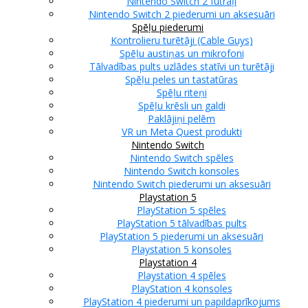
Nintendo Switch 2 futrāļi
Nintendo Switch 2 piederumi un aksesuāri
Spēļu piederumi
Kontrolieru turētāji (Cable Guys)
Spēļu austiņas un mikrofoni
Tālvadības pults uzlādes statīvi un turētāji
Spēļu peles un tastatūras
Spēļu riteņi
Spēļu krēsli un galdi
Paklājiņi pelēm
VR un Meta Quest produkti
Nintendo Switch
Nintendo Switch spēles
Nintendo Switch konsoles
Nintendo Switch piederumi un aksesuāri
Playstation 5
PlayStation 5 spēles
PlayStation 5 tālvadības pults
PlayStation 5 piederumi un aksesuāri
Playstation 5 konsoles
Playstation 4
Playstation 4 spēles
PlayStation 4 konsoles
PlayStation 4 piederumi un papildaprīkojums