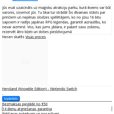
Jūs esat uzaicināts uz maģisku atrakciju parku, kurā ikviens var būt
varonis, izņemot jūs. Tu tikai tur strādā! Šis dīvainais stāsts par
prinčiem un nepilnas slodzes spēlētājiem, ko no jūsu 16 bitu
sapņiem ir radījis Japānas RPG leģendas, garantē aizrautību, ko
nevar aizmirst. Viss, kas jums jādara, ir paķert savu zobenu,
rezervēt ātro biļeti un doties piedzīvojumā
Nesen skatīts
Visas preces
Heroland (Knowble Edition) - Nintendo Switch
..
Bezmaksas piegāde no €50
14 dienu atgriešanas garantija
Pirkšanas noteikumi un nosacījumi