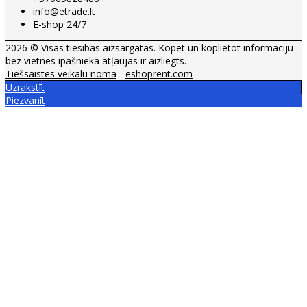
info@etrade.lt
E-shop 24/7
2026 © Visas tiesības aizsargātas. Kopēt un koplietot informāciju
bez vietnes īpašnieka atļaujas ir aizliegts.
Tiešsaistes veikalu noma
-
eshoprent.com
Uzrakstīt
Piezvanīt