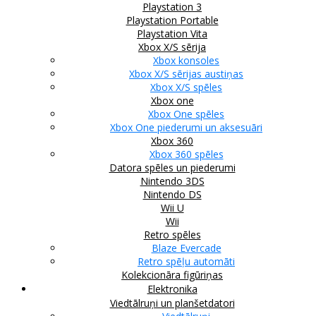
Playstation 3
Playstation Portable
Playstation Vita
Xbox X/S sērija
Xbox konsoles
Xbox X/S sērijas austiņas
Xbox X/S spēles
Xbox one
Xbox One spēles
Xbox One piederumi un aksesuāri
Xbox 360
Xbox 360 spēles
Datora spēles un piederumi
Nintendo 3DS
Nintendo DS
Wii U
Wii
Retro spēles
Blaze Evercade
Retro spēļu automāti
Kolekcionāra figūriņas
Elektronika
Viedtālruņi un planšetdatori