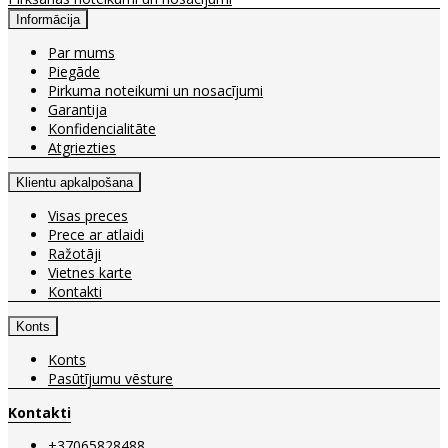
Informācija
Par mums
Piegāde
Pirkuma noteikumi un nosacījumi
Garantija
Konfidencialitāte
Atgriezties
Klientu apkalpošana
Visas preces
Prece ar atlaidi
Ražotāji
Vietnes karte
Kontakti
Konts
Konts
Pasūtījumu vēsture
Kontakti
+37065828488