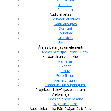
Viedtālruņi
Tabletes
Piederumi
Audioiekārtas
Bezvadu austiņas
Vadu austiņas
Skaļruņi
Soundbar
Mikrofoni
FM radio
Ārējās baterijas un elementi
Ārējās baterijas (Power Bank)
Fotoattēli un videoklipi
Kameras
Skeneri
Statīvi
Foto filmas
Kameru futrāļi
Piederumi un stiprinājumi
Projektori
Televīzijas piederumi
Viedā māja
Drošība / novērošana
Apgaismojums
Auto elektronika
Pārnēsājamās ierīces