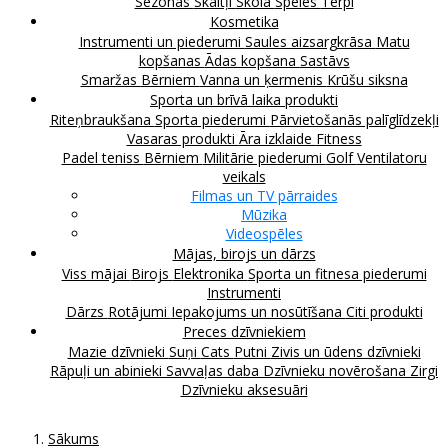
Sezonas
Skaitļi
Skola
Spēles
Tērpi
Kosmetika
Instrumenti un piederumi
Saules aizsargkrāsa
Matu
kopšanas
Ādas kopšana
Sastāvs
Smaržas
Bērniem
Vanna un ķermenis
Krūšu siksna
Sporta un brīvā laika produkti
Riteņbraukšana
Sporta piederumi
Pārvietošanās palīglīdzekļi
Vasaras produkti
Āra izklaide
Fitness
Padel teniss
Bērniem
Militārie piederumi
Golf
Ventilatoru
veikals
Filmas un TV pārraides
Mūzika
Videospēles
Mājas, birojs un dārzs
Viss mājai
Birojs
Elektronika
Sporta un fitnesa piederumi
Instrumenti
Dārzs
Rotājumi
Iepakojums un nosūtīšana
Citi produkti
Preces dzīvniekiem
Mazie dzīvnieki
Suņi
Cats
Putni
Zivis un ūdens dzīvnieki
Rāpuļi un abinieki
Savvaļas daba
Dzīvnieku novērošana
Zirgi
Dzīvnieku aksesuāri
Sākums