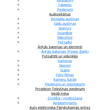
Viedtālruņi
Tabletes
Piederumi
Audioiekārtas
Bezvadu austiņas
Vadu austiņas
Skaļruņi
Soundbar
Mikrofoni
FM radio
Ārējās baterijas un elementi
Ārējās baterijas (Power Bank)
Fotoattēli un videoklipi
Kameras
Skeneri
Statīvi
Foto filmas
Kameru futrāļi
Piederumi un stiprinājumi
Projektori
Televīzijas piederumi
Viedā māja
Drošība / novērošana
Apgaismojums
Auto elektronika
Pārnēsājamās ierīces