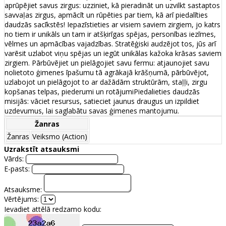
aprūpējiet savus zirgus: uzziniet, kā pieradināt un uzvilkt sastaptos
savvaļas zirgus, apmācīt un rūpēties par tiem, kā arī piedalīties
daudzās sacīkstēs! Iepazīstieties ar visiem saviem zirgiem, jo katrs
no tiem ir unikāls un tam ir atšķirīgas spējas, personības iezīmes,
vēlmes un apmācības vajadzības. Stratēģiski audzējot tos, jūs arī
varēsit uzlabot viņu spējas un iegūt unikālas kažoka krāsas saviem
zirgiem. Pārbūvējiet un pielāgojiet savu fermu: atjaunojiet savu
nolietoto ģimenes īpašumu tā agrākajā krāšņumā, pārbūvējot,
uzlabojot un pielāgojot to ar dažādām struktūrām, staļļi, zirgu
kopšanas telpas, piederumi un rotājumiPiedalieties daudzās
misijās: vāciet resursus, satieciet jaunus draugus un izpildiet
uzdevumus, lai saglabātu savas ģimenes mantojumu.
Žanras
Žanras
Veiksmo (Action)
Uzrakstīt atsauksmi
Vārds:
E-pasts:
Atsauksme:
Vērtējums:
Ievadiet attēlā redzamo kodu: