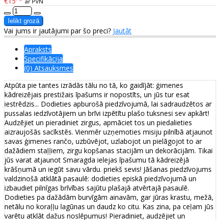
€15
ar PVN
Vai jums ir jautājumi par šo preci?
Jautāt
Apraksts
Specifikācija
(0) Atsauksmes
Atpūta pie tantes izrādās tālu no tā, ko gaidījāt: ģimenes
kādreizējais prestižais īpašums ir nopostīts, un jūs tur esat
iestrēdzis... Dodieties apburošā piedzīvojumā, lai sadraudzētos ar
pussalas iedzīvotājiem un brīvi izpētītu plašo tuksnesi sev apkārt!
Audzējiet un pieradiniet zirgus, apmāciet tos un piedalieties
aizraujošās sacīkstēs. Vienmēr uzņemoties misiju pilnībā atjaunot
savas ģimenes rančo, uzbūvējot, uzlabojot un pielāgojot to ar
dažādiem staļļiem, zirgu kopšanas stacijām un dekorācijām. Tikai
jūs varat atjaunot Smaragda ielejas īpašumu tā kādreizējā
krāšņumā un iegūt savu vārdu. priekš sevis! Jāšanas piedzīvojums
valdzinošā atklātā pasaulē: dodieties episkā piedzīvojumā un
izbaudiet pilnīgas brīvības sajūtu plašajā atvērtajā pasaulē.
Dodieties pa dažādām burvīgām ainavām, gar jūras krastu, mežā,
netālu no koraļļu lagūnas un daudz ko citu. Kas zina, pa ceļam jūs
varētu atklāt dažus noslēpumus! Pieradiniet, audzējiet un