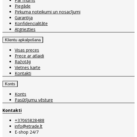
Par mums
Piegāde
Pirkuma noteikumi un nosacījumi
Garantija
Konfidencialitāte
Atgriezties
Klientu apkalpošana
Visas preces
Prece ar atlaidi
Ražotāji
Vietnes karte
Kontakti
Konts
Konts
Pasūtījumu vēsture
Kontakti
+37065828488
info@etrade.lt
E-shop 24/7