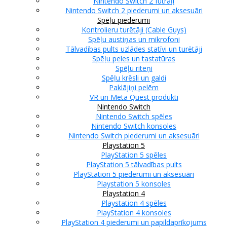
Nintendo Switch 2 futrāļi
Nintendo Switch 2 piederumi un aksesuāri
Spēļu piederumi
Kontrolieru turētāji (Cable Guys)
Spēļu austiņas un mikrofoni
Tālvadības pults uzlādes statīvi un turētāji
Spēļu peles un tastatūras
Spēļu riteņi
Spēļu krēsli un galdi
Paklājiņi pelēm
VR un Meta Quest produkti
Nintendo Switch
Nintendo Switch spēles
Nintendo Switch konsoles
Nintendo Switch piederumi un aksesuāri
Playstation 5
PlayStation 5 spēles
PlayStation 5 tālvadības pults
PlayStation 5 piederumi un aksesuāri
Playstation 5 konsoles
Playstation 4
Playstation 4 spēles
PlayStation 4 konsoles
PlayStation 4 piederumi un papildaprīkojums