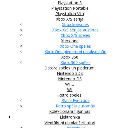
Playstation 3
Playstation Portable
Playstation Vita
Xbox X/S sērija
Xbox konsoles
Xbox X/S sērijas austiņas
Xbox X/S spēles
Xbox one
Xbox One spēles
Xbox One piederumi un aksesuāri
Xbox 360
Xbox 360 spēles
Datora spēles un piederumi
Nintendo 3DS
Nintendo DS
Wii U
Wii
Retro spēles
Blaze Evercade
Retro spēļu automāti
Kolekcionāra figūriņas
Elektronika
Viedtālruņi un planšetdatori