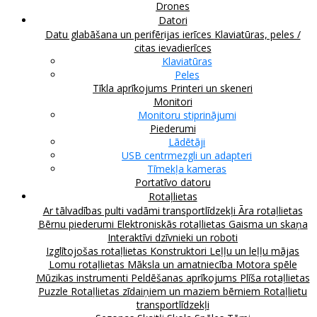
Drones
Datori
Datu glabāšana un perifērijas ierīces
Klaviatūras, peles /
citas ievadierīces
Klaviatūras
Peles
Tīkla aprīkojums
Printeri un skeneri
Monitori
Monitoru stiprinājumi
Piederumi
Lādētāji
USB centrmezgli un adapteri
Tīmekļa kameras
Portatīvo datoru
Rotaļlietas
Ar tālvadības pulti vadāmi transportlīdzekļi
Āra rotaļlietas
Bērnu piederumi
Elektroniskās rotaļlietas
Gaisma un skaņa
Interaktīvi dzīvnieki un roboti
Izglītojošas rotaļlietas
Konstruktori
Leļļu un leļļu mājas
Lomu rotaļlietas
Māksla un amatniecība
Motora spēle
Mūzikas instrumenti
Peldēšanas aprīkojums
Plīša rotaļlietas
Puzzle
Rotaļlietas zīdaiņiem un maziem bērniem
Rotaļlietu
transportlīdzekļi