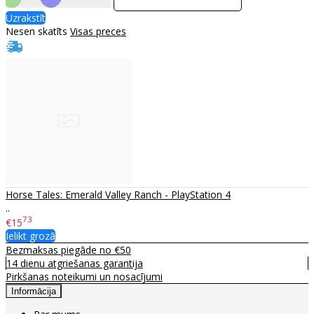
Uzrakstīt
Nesen skatīts
Visas preces
Horse Tales: Emerald Valley Ranch - PlayStation 4
..
73
€15
Ielikt grozā
Bezmaksas piegāde no €50
14 dienu atgriešanas garantija
Pirkšanas noteikumi un nosacījumi
Informācija