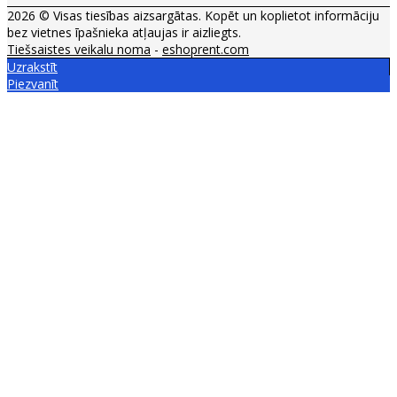
2026 © Visas tiesības aizsargātas. Kopēt un koplietot informāciju
bez vietnes īpašnieka atļaujas ir aizliegts.
Tiešsaistes veikalu noma
-
eshoprent.com
Uzrakstīt
Piezvanīt