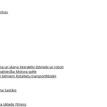
erīces
ma un skaņa
Interaktīvi dzīvnieki un roboti
atniecība
Motora spēle
em bērniem
Rotaļlietu transportlīdzekļi
ana
Sastāvs
a izklaide
Fitness