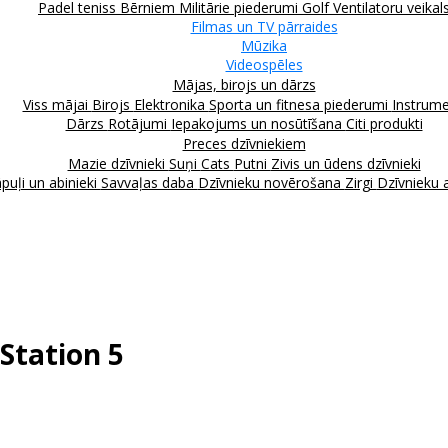
Padel teniss
Bērniem
Militārie piederumi
Golf
Ventilatoru veikal
Filmas un TV pārraides
Mūzika
Videospēles
Mājas, birojs un dārzs
Viss mājai
Birojs
Elektronika
Sporta un fitnesa piederumi
Instrume
Dārzs
Rotājumi
Iepakojums un nosūtīšana
Citi produkti
Preces dzīvniekiem
Mazie dzīvnieki
Suņi
Cats
Putni
Zivis un ūdens dzīvnieki
puļi un abinieki
Savvaļas daba
Dzīvnieku novērošana
Zirgi
Dzīvnieku 
yStation 5