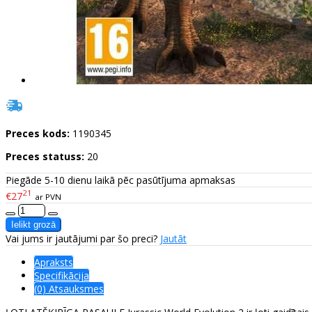
Preces kods:
1190345
Preces statuss:
20
Piegāde 5-10 dienu laikā pēc pasūtījuma apmaksas
21
€27
ar PVN
Vai jums ir jautājumi par šo preci?
Jautāt
Apraksts
Specifikācija
(0) Atsauksmes