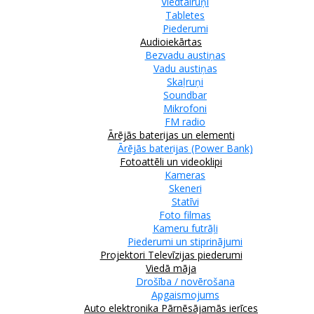
Viedtālruņi
Tabletes
Piederumi
Audioiekārtas
Bezvadu austiņas
Vadu austiņas
Skaļruņi
Soundbar
Mikrofoni
FM radio
Ārējās baterijas un elementi
Ārējās baterijas (Power Bank)
Fotoattēli un videoklipi
Kameras
Skeneri
Statīvi
Foto filmas
Kameru futrāļi
Piederumi un stiprinājumi
Projektori
Televīzijas piederumi
Viedā māja
Drošība / novērošana
Apgaismojums
Auto elektronika
Pārnēsājamās ierīces