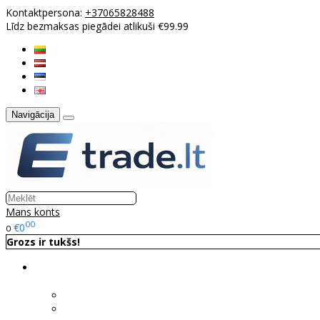
Kontaktpersona:
+37065828488
Līdz bezmaksas piegādei atlikuši €99.99
Navigācija
Mans konts
00
€0
0
Grozs ir tukšs!