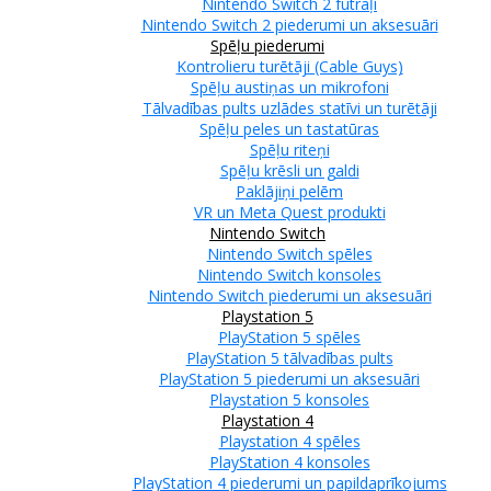
Nintendo Switch 2 futrāļi
Nintendo Switch 2 piederumi un aksesuāri
Spēļu piederumi
Kontrolieru turētāji (Cable Guys)
Spēļu austiņas un mikrofoni
Tālvadības pults uzlādes statīvi un turētāji
Spēļu peles un tastatūras
Spēļu riteņi
Spēļu krēsli un galdi
Paklājiņi pelēm
VR un Meta Quest produkti
Nintendo Switch
Nintendo Switch spēles
Nintendo Switch konsoles
Nintendo Switch piederumi un aksesuāri
Playstation 5
PlayStation 5 spēles
PlayStation 5 tālvadības pults
PlayStation 5 piederumi un aksesuāri
Playstation 5 konsoles
Playstation 4
Playstation 4 spēles
PlayStation 4 konsoles
PlayStation 4 piederumi un papildaprīkojums