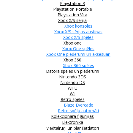
Playstation 3
Playstation Portable
Playstation Vita
Xbox X/S sērija
Xbox konsoles
Xbox X/S sērijas austiņas
Xbox X/S spēles
Xbox one
Xbox One spēles
Xbox One piederumi un aksesuāri
Xbox 360
Xbox 360 spēles
Datora spēles un piederumi
Nintendo 3DS
Nintendo DS
Wii U
Wii
Retro spēles
Blaze Evercade
Retro spēļu automāti
Kolekcionāra figūriņas
Elektronika
Viedtālruņi un planšetdatori