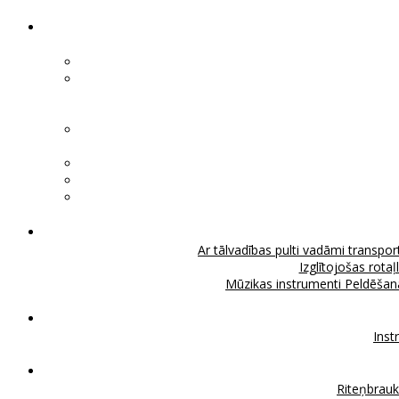
Ar tālvadības pulti vadāmi transport
Izglītojošas rotaļ
Mūzikas instrumenti
Peldēšan
Inst
Riteņbrau