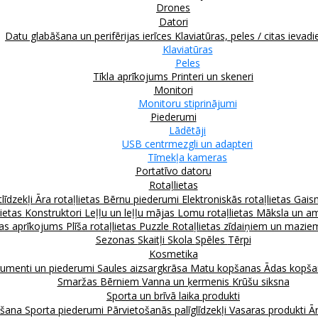
Drones
Datori
Datu glabāšana un perifērijas ierīces
Klaviatūras, peles / citas ievadi
Klaviatūras
Peles
Tīkla aprīkojums
Printeri un skeneri
Monitori
Monitoru stiprinājumi
Piederumi
Lādētāji
USB centrmezgli un adapteri
Tīmekļa kameras
Portatīvo datoru
Rotaļlietas
līdzekļi
Āra rotaļlietas
Bērnu piederumi
Elektroniskās rotaļlietas
Gais
lietas
Konstruktori
Leļļu un leļļu mājas
Lomu rotaļlietas
Māksla un am
as aprīkojums
Plīša rotaļlietas
Puzzle
Rotaļlietas zīdaiņiem un mazi
Sezonas
Skaitļi
Skola
Spēles
Tērpi
Kosmetika
rumenti un piederumi
Saules aizsargkrāsa
Matu kopšanas
Ādas kopš
Smaržas
Bērniem
Vanna un ķermenis
Krūšu siksna
Sporta un brīvā laika produkti
kšana
Sporta piederumi
Pārvietošanās palīglīdzekļi
Vasaras produkti
Ār