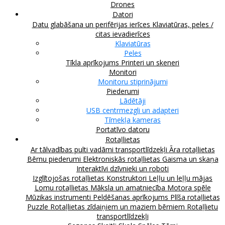
Drones
Datori
Datu glabāšana un perifērijas ierīces
Klaviatūras, peles /
citas ievadierīces
Klaviatūras
Peles
Tīkla aprīkojums
Printeri un skeneri
Monitori
Monitoru stiprinājumi
Piederumi
Lādētāji
USB centrmezgli un adapteri
Tīmekļa kameras
Portatīvo datoru
Rotaļlietas
Ar tālvadības pulti vadāmi transportlīdzekļi
Āra rotaļlietas
Bērnu piederumi
Elektroniskās rotaļlietas
Gaisma un skaņa
Interaktīvi dzīvnieki un roboti
Izglītojošas rotaļlietas
Konstruktori
Leļļu un leļļu mājas
Lomu rotaļlietas
Māksla un amatniecība
Motora spēle
Mūzikas instrumenti
Peldēšanas aprīkojums
Plīša rotaļlietas
Puzzle
Rotaļlietas zīdaiņiem un maziem bērniem
Rotaļlietu
transportlīdzekļi