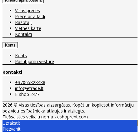
Klientu apkalpošana
Visas preces
Prece ar atlaidi
Ražotāji
Vietnes karte
Kontakti
Konts
Konts
Pasūtījumu vēsture
Kontakti
+37065828488
info@etrade.lt
E-shop 24/7
2026 © Visas tiesības aizsargātas. Kopēt un koplietot informāciju
bez vietnes īpašnieka atļaujas ir aizliegts.
Tiešsaistes veikalu noma
-
eshoprent.com
Uzrakstīt
Piezvanīt