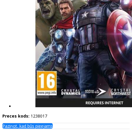
Preces kods:
1238017
Paziņot, kad būs pieejams