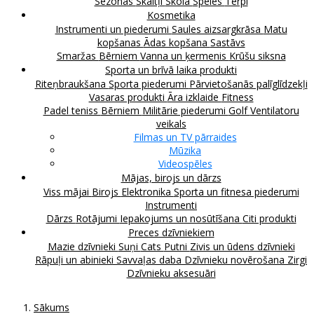
Sezonas
Skaitļi
Skola
Spēles
Tērpi
Kosmetika
Instrumenti un piederumi
Saules aizsargkrāsa
Matu
kopšanas
Ādas kopšana
Sastāvs
Smaržas
Bērniem
Vanna un ķermenis
Krūšu siksna
Sporta un brīvā laika produkti
Riteņbraukšana
Sporta piederumi
Pārvietošanās palīglīdzekļi
Vasaras produkti
Āra izklaide
Fitness
Padel teniss
Bērniem
Militārie piederumi
Golf
Ventilatoru
veikals
Filmas un TV pārraides
Mūzika
Videospēles
Mājas, birojs un dārzs
Viss mājai
Birojs
Elektronika
Sporta un fitnesa piederumi
Instrumenti
Dārzs
Rotājumi
Iepakojums un nosūtīšana
Citi produkti
Preces dzīvniekiem
Mazie dzīvnieki
Suņi
Cats
Putni
Zivis un ūdens dzīvnieki
Rāpuļi un abinieki
Savvaļas daba
Dzīvnieku novērošana
Zirgi
Dzīvnieku aksesuāri
Sākums