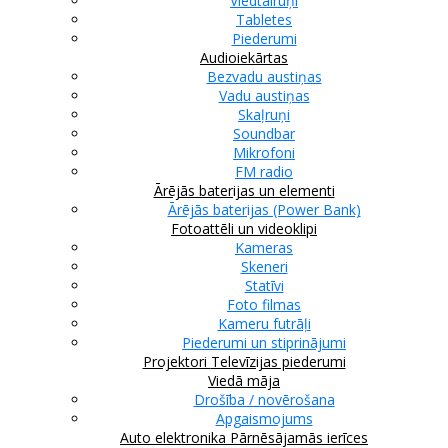
Viedtālruņi
Tabletes
Piederumi
Audioiekārtas
Bezvadu austiņas
Vadu austiņas
Skaļruņi
Soundbar
Mikrofoni
FM radio
Ārējās baterijas un elementi
Ārējās baterijas (Power Bank)
Fotoattēli un videoklipi
Kameras
Skeneri
Statīvi
Foto filmas
Kameru futrāļi
Piederumi un stiprinājumi
Projektori
Televīzijas piederumi
Viedā māja
Drošība / novērošana
Apgaismojums
Auto elektronika
Pārnēsājamās ierīces