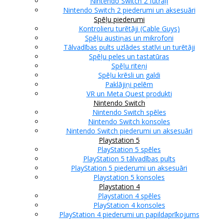
Nintendo Switch 2 futrāļi
Nintendo Switch 2 piederumi un aksesuāri
Spēļu piederumi
Kontrolieru turētāji (Cable Guys)
Spēļu austiņas un mikrofoni
Tālvadības pults uzlādes statīvi un turētāji
Spēļu peles un tastatūras
Spēļu riteņi
Spēļu krēsli un galdi
Paklājiņi pelēm
VR un Meta Quest produkti
Nintendo Switch
Nintendo Switch spēles
Nintendo Switch konsoles
Nintendo Switch piederumi un aksesuāri
Playstation 5
PlayStation 5 spēles
PlayStation 5 tālvadības pults
PlayStation 5 piederumi un aksesuāri
Playstation 5 konsoles
Playstation 4
Playstation 4 spēles
PlayStation 4 konsoles
PlayStation 4 piederumi un papildaprīkojums