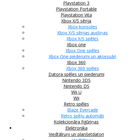
Playstation 3
Playstation Portable
Playstation Vita
Xbox X/S sērija
Xbox konsoles
Xbox X/S sērijas austiņas
Xbox X/S spēles
Xbox one
Xbox One spēles
Xbox One piederumi un aksesuāri
Xbox 360
Xbox 360 spēles
Datora spēles un piederumi
Nintendo 3DS
Nintendo DS
Wii U
Wii
Retro spēles
Blaze Evercade
Retro spēļu automāti
Kolekcionāra figūriņas
Elektronika
Viedtālruņi un planšetdatori