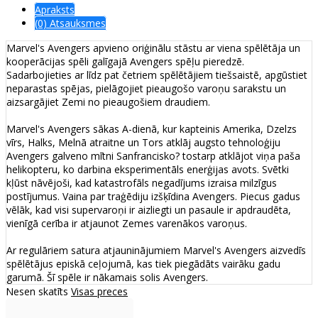
Apraksts
(0) Atsauksmes
Marvel's Avengers apvieno oriģinālu stāstu ar viena spēlētāja un
kooperācijas spēli galīgajā Avengers spēļu pieredzē.
Sadarbojieties ar līdz pat četriem spēlētājiem tiešsaistē, apgūstiet
neparastas spējas, pielāgojiet pieaugošo varoņu sarakstu un
aizsargājiet Zemi no pieaugošiem draudiem.
Marvel's Avengers sākas A-dienā, kur kapteinis Amerika, Dzelzs
vīrs, Halks, Melnā atraitne un Tors atklāj augsto tehnoloģiju
Avengers galveno mītni Sanfrancisko? tostarp atklājot viņa paša
helikopteru, ko darbina eksperimentāls enerģijas avots. Svētki
kļūst nāvējoši, kad katastrofāls negadījums izraisa milzīgus
postījumus. Vaina par traģēdiju izšķīdina Avengers. Piecus gadus
vēlāk, kad visi supervaroņi ir aizliegti un pasaule ir apdraudēta,
vienīgā cerība ir atjaunot Zemes varenākos varoņus.
Ar regulāriem satura atjauninājumiem Marvel's Avengers aizvedīs
spēlētājus episkā ceļojumā, kas tiek piegādāts vairāku gadu
garumā. Šī spēle ir nākamais solis Avengers.
Nesen skatīts
Visas preces