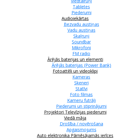
Viedtālruņi
Tabletes
Piederumi
Audioiekārtas
Bezvadu austiņas
Vadu austiņas
Skaļruņi
Soundbar
Mikrofoni
FM radio
Ārējās baterijas un elementi
Ārējās baterijas (Power Bank)
Fotoattēli un videoklipi
Kameras
Skeneri
Statīvi
Foto filmas
Kameru futrāļi
Piederumi un stiprinājumi
Projektori
Televīzijas piederumi
Viedā māja
Drošība / novērošana
Apgaismojums
Auto elektronika
Pārnēsājamās ierīces