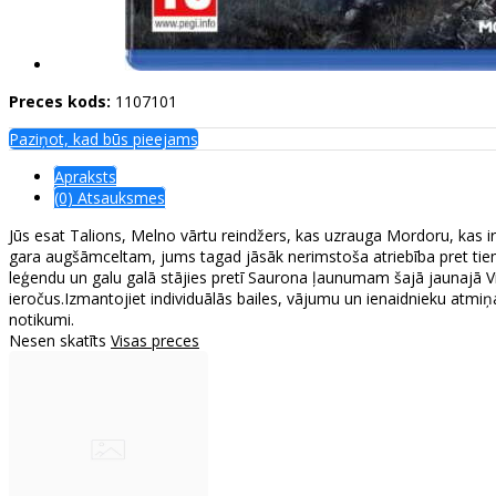
Preces kods:
1107101
Paziņot, kad būs pieejams
Apraksts
(0) Atsauksmes
Jūs esat Talions, Melno vārtu reindžers, kas uzrauga Mordoru, kas ir 
gara augšāmceltam, jums tagad jāsāk nerimstoša atriebība pret tiem, 
leģendu un galu galā stājies pretī Saurona ļaunumam šajā jaunajā Vi
ieročus.Izmantojiet individuālās bailes, vājumu un ienaidnieku atmiņ
notikumi.
Nesen skatīts
Visas preces