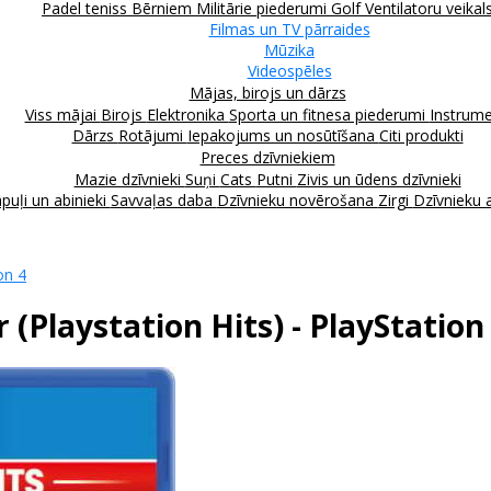
Padel teniss
Bērniem
Militārie piederumi
Golf
Ventilatoru veikal
Filmas un TV pārraides
Mūzika
Videospēles
Mājas, birojs un dārzs
Viss mājai
Birojs
Elektronika
Sporta un fitnesa piederumi
Instrume
Dārzs
Rotājumi
Iepakojums un nosūtīšana
Citi produkti
Preces dzīvniekiem
Mazie dzīvnieki
Suņi
Cats
Putni
Zivis un ūdens dzīvnieki
puļi un abinieki
Savvaļas daba
Dzīvnieku novērošana
Zirgi
Dzīvnieku 
on 4
(Playstation Hits) - PlayStation