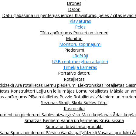
Drones
Datori
Datu glabāšana un perifērijas ierīces
Klaviatūras, peles / citas ievadi
Klaviatūras
Peles
Tīkla aprīkojums
Printeri un skeneri
Monitori
Monitoru stiprinājumi
Piederumi
Lādētāji
USB centrmezgli un adapteri
Tīmekļa kameras
Portatīvo datoru
Rotaļlietas
līdzekļi
Āra rotaļlietas
Bērnu piederumi
Elektroniskās rotaļlietas
Gais
lietas
Konstruktori
Leļļu un leļļu mājas
Lomu rotaļlietas
Māksla un am
as aprīkojums
Plīša rotaļlietas
Puzzle
Rotaļlietas zīdaiņiem un mazi
Sezonas
Skaitļi
Skola
Spēles
Tērpi
Kosmetika
rumenti un piederumi
Saules aizsargkrāsa
Matu kopšanas
Ādas kopš
Smaržas
Bērniem
Vanna un ķermenis
Krūšu siksna
Sporta un brīvā laika produkti
kšana
Sporta piederumi
Pārvietošanās palīglīdzekļi
Vasaras produkti
Ār