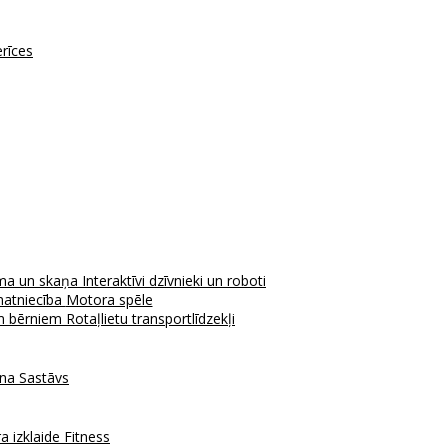
erīces
ma un skaņa
Interaktīvi dzīvnieki un roboti
atniecība
Motora spēle
em bērniem
Rotaļlietu transportlīdzekļi
ana
Sastāvs
a izklaide
Fitness