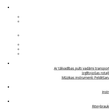
Ar tālvadības pulti vadāmi transport
Izglītojošas rotaļ
Mūzikas instrumenti
Peldēšan
Inst
Riteņbrau