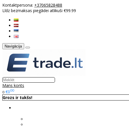
Kontaktpersona:
+37065828488
Līdz bezmaksas piegādei atlikuši €99.99
Navigācija
Mans konts
00
€0
0
Grozs ir tukšs!