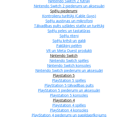
Nintendo Switch 2 futrāļi
Nintendo Switch 2 piederumi un aksesuāri
Spēļu piederumi
Kontrolieru turētāji (Cable Guys)
Spēļu austiņas un mikrofoni
Tālvadības pults uzlādes statīvi un turētāji
Spēļu peles un tastatūras
Spēļu riteņi
Spēļu krēsli un galdi
Paklājiņi pelēm
VR un Meta Quest produkti
Nintendo Switch
Nintendo Switch spēles
Nintendo Switch konsoles
Nintendo Switch piederumi un aksesuāri
Playstation 5
PlayStation 5 spēles
PlayStation 5 tālvadības pults
PlayStation 5 piederumi un aksesuāri
Playstation 5 konsoles
Playstation 4
Playstation 4 spēles
PlayStation 4 konsoles
PlayStation 4 piederumi un papildaprīkojums