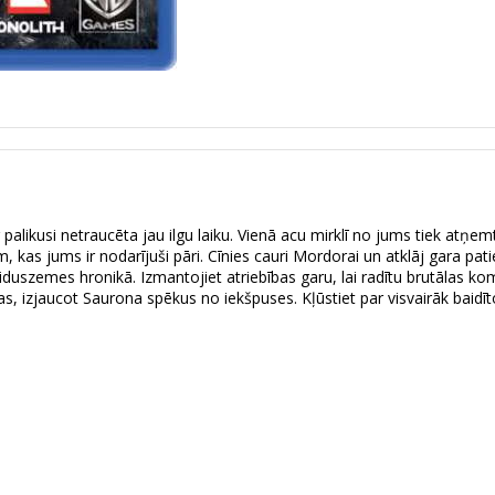
palikusi netraucēta jau ilgu laiku. Vienā acu mirklī no jums tiek atņem
kas jums ir nodarījuši pāri. Cīnies cauri Mordorai un atklāj gara patie
duszemes hronikā. Izmantojiet atriebības garu, lai radītu brutālas k
as, izjaucot Saurona spēkus no iekšpuses. Kļūstiet par visvairāk baid