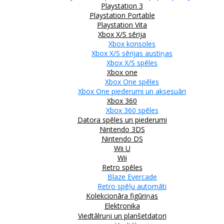
Playstation 3
Playstation Portable
Playstation Vita
Xbox X/S sērija
Xbox konsoles
Xbox X/S sērijas austiņas
Xbox X/S spēles
Xbox one
Xbox One spēles
Xbox One piederumi un aksesuāri
Xbox 360
Xbox 360 spēles
Datora spēles un piederumi
Nintendo 3DS
Nintendo DS
Wii U
Wii
Retro spēles
Blaze Evercade
Retro spēļu automāti
Kolekcionāra figūriņas
Elektronika
Viedtālruņi un planšetdatori