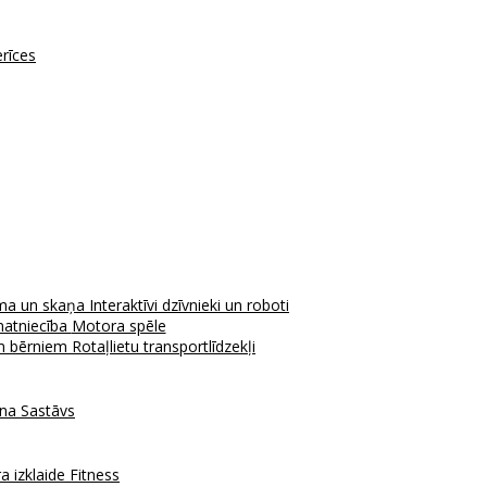
erīces
ma un skaņa
Interaktīvi dzīvnieki un roboti
atniecība
Motora spēle
em bērniem
Rotaļlietu transportlīdzekļi
ana
Sastāvs
a izklaide
Fitness