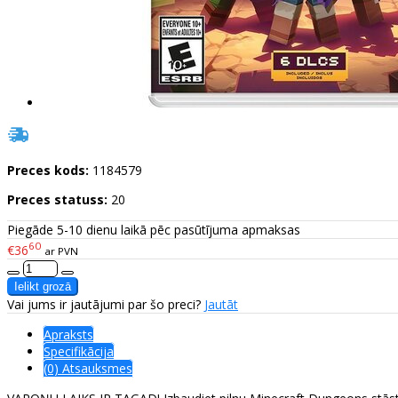
Preces kods:
1184579
Preces statuss:
20
Piegāde 5-10 dienu laikā pēc pasūtījuma apmaksas
60
€36
ar PVN
Vai jums ir jautājumi par šo preci?
Jautāt
Apraksts
Specifikācija
(0) Atsauksmes