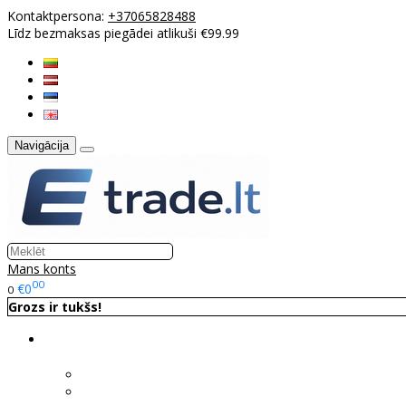
Kontaktpersona:
+37065828488
Līdz bezmaksas piegādei atlikuši €99.99
Navigācija
Mans konts
00
€0
0
Grozs ir tukšs!