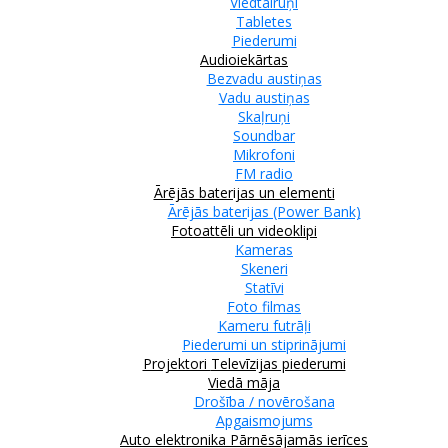
Viedtālruņi
Tabletes
Piederumi
Audioiekārtas
Bezvadu austiņas
Vadu austiņas
Skaļruņi
Soundbar
Mikrofoni
FM radio
Ārējās baterijas un elementi
Ārējās baterijas (Power Bank)
Fotoattēli un videoklipi
Kameras
Skeneri
Statīvi
Foto filmas
Kameru futrāļi
Piederumi un stiprinājumi
Projektori
Televīzijas piederumi
Viedā māja
Drošība / novērošana
Apgaismojums
Auto elektronika
Pārnēsājamās ierīces