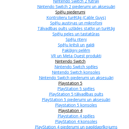
Nintendo Switch 2 futrāļi
Nintendo Switch 2 piederumi un aksesuāri
Spēļu piederumi
Kontrolieru turētāji (Cable Guys)
Spēļu austiņas un mikrofoni
Tālvadības pults uzlādes statīvi un turētāji
Spēļu peles un tastatūras
Spēļu riteņi
Spēļu krēsli un galdi
Paklājiņi pelēm
VR un Meta Quest produkti
Nintendo Switch
Nintendo Switch spēles
Nintendo Switch konsoles
Nintendo Switch piederumi un aksesuāri
Playstation 5
PlayStation 5 spēles
PlayStation 5 tālvadības pults
PlayStation 5 piederumi un aksesuāri
Playstation 5 konsoles
Playstation 4
Playstation 4 spēles
PlayStation 4 konsoles
PlayStation 4 piederumi un papildaprīkojums