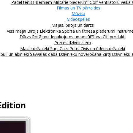
Padel teniss
Bērniem
Militārie piederumi
Golf
Ventilatoru veikal
Filmas un TV pārraides
Mūzika
Videospēles
Mājas, birojs un dārzs
Viss mājai
Birojs
Elektronika
Sporta un fitnesa piederumi
Instrume
Dārzs
Rotājumi
Iepakojums un nosūtīšana
Citi produkti
Preces dzīvniekiem
Mazie dzīvnieki
Suņi
Cats
Putni
Zivis un ūdens dzīvnieki
puļi un abinieki
Savvaļas daba
Dzīvnieku novērošana
Zirgi
Dzīvnieku 
dition