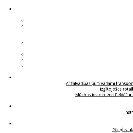
Ar tālvadības pulti vadāmi transport
Izglītojošas rotaļ
Mūzikas instrumenti
Peldēšan
Inst
Riteņbrau