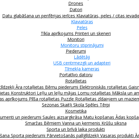
Drones
Datori
Datu glabāšana un perifērijas ierīces
Klaviatūras, peles / citas ievadi
Klaviatūras
Peles
Tīkla aprīkojums
Printeri un skeneri
Monitori
Monitoru stiprinājumi
Piederumi
Lādētāji
USB centrmezgli un adapteri
Tīmekļa kameras
Portatīvo datoru
Rotaļlietas
līdzekļi
Āra rotaļlietas
Bērnu piederumi
Elektroniskās rotaļlietas
Gais
lietas
Konstruktori
Leļļu un leļļu mājas
Lomu rotaļlietas
Māksla un am
as aprīkojums
Plīša rotaļlietas
Puzzle
Rotaļlietas zīdaiņiem un mazi
Sezonas
Skaitļi
Skola
Spēles
Tērpi
Kosmetika
rumenti un piederumi
Saules aizsargkrāsa
Matu kopšanas
Ādas kopš
Smaržas
Bērniem
Vanna un ķermenis
Krūšu siksna
Sporta un brīvā laika produkti
kšana
Sporta piederumi
Pārvietošanās palīglīdzekļi
Vasaras produkti
Ār