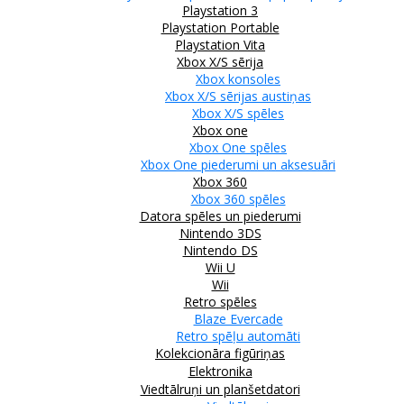
Playstation 3
Playstation Portable
Playstation Vita
Xbox X/S sērija
Xbox konsoles
Xbox X/S sērijas austiņas
Xbox X/S spēles
Xbox one
Xbox One spēles
Xbox One piederumi un aksesuāri
Xbox 360
Xbox 360 spēles
Datora spēles un piederumi
Nintendo 3DS
Nintendo DS
Wii U
Wii
Retro spēles
Blaze Evercade
Retro spēļu automāti
Kolekcionāra figūriņas
Elektronika
Viedtālruņi un planšetdatori