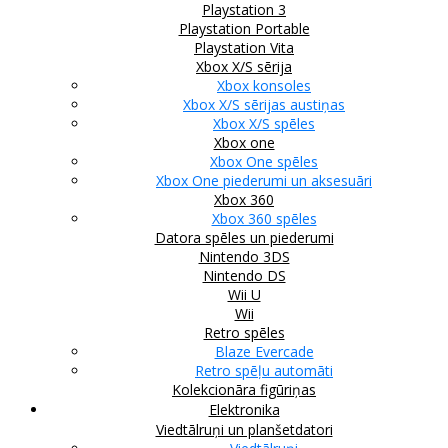
Playstation 3
Playstation Portable
Playstation Vita
Xbox X/S sērija
Xbox konsoles
Xbox X/S sērijas austiņas
Xbox X/S spēles
Xbox one
Xbox One spēles
Xbox One piederumi un aksesuāri
Xbox 360
Xbox 360 spēles
Datora spēles un piederumi
Nintendo 3DS
Nintendo DS
Wii U
Wii
Retro spēles
Blaze Evercade
Retro spēļu automāti
Kolekcionāra figūriņas
Elektronika
Viedtālruņi un planšetdatori