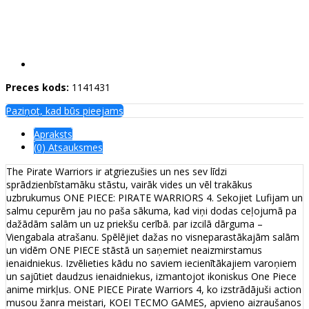
Preces kods:
1141431
Paziņot, kad būs pieejams
Apraksts
(0) Atsauksmes
The Pirate Warriors ir atgriezušies un nes sev līdzi
sprādzienbīstamāku stāstu, vairāk vides un vēl trakākus
uzbrukumus ONE PIECE: PIRATE WARRIORS 4. Sekojiet Lufijam un
salmu cepurēm jau no paša sākuma, kad viņi dodas ceļojumā pa
dažādām salām un uz priekšu cerībā. par izcilā dārguma –
Viengabala atrašanu. Spēlējiet dažas no visneparastākajām salām
un vidēm ONE PIECE stāstā un saņemiet neaizmirstamus
ienaidniekus. Izvēlieties kādu no saviem iecienītākajiem varoņiem
un sajūtiet daudzus ienaidniekus, izmantojot ikoniskus One Piece
anime mirkļus. ONE PIECE Pirate Warriors 4, ko izstrādājuši action
musou žanra meistari, KOEI TECMO GAMES, apvieno aizraušanos