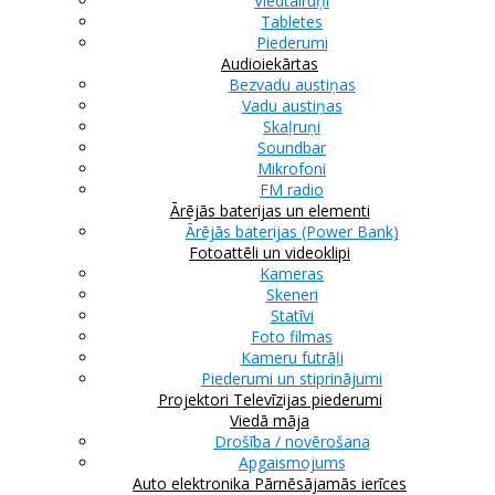
Viedtālruņi
Tabletes
Piederumi
Audioiekārtas
Bezvadu austiņas
Vadu austiņas
Skaļruņi
Soundbar
Mikrofoni
FM radio
Ārējās baterijas un elementi
Ārējās baterijas (Power Bank)
Fotoattēli un videoklipi
Kameras
Skeneri
Statīvi
Foto filmas
Kameru futrāļi
Piederumi un stiprinājumi
Projektori
Televīzijas piederumi
Viedā māja
Drošība / novērošana
Apgaismojums
Auto elektronika
Pārnēsājamās ierīces