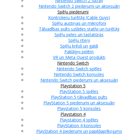
Nintendo Switch 2 futrāļi
Nintendo Switch 2 piederumi un aksesuāri
Spēļu piederumi
Kontrolieru turētāji (Cable Guys)
Spēļu austiņas un mikrofoni
Tālvadības pults uzlādes statīvi un turētāji
Spēļu peles un tastatūras
Spēļu riteņi
Spēļu krēsli un galdi
Paklājiņi pelēm
VR un Meta Quest produkti
Nintendo Switch
Nintendo Switch spēles
Nintendo Switch konsoles
Nintendo Switch piederumi un aksesuāri
Playstation 5
PlayStation 5 spēles
PlayStation 5 tālvadības pults
PlayStation 5 piederumi un aksesuāri
Playstation 5 konsoles
Playstation 4
Playstation 4 spēles
PlayStation 4 konsoles
PlayStation 4 piederumi un papildaprīkojums