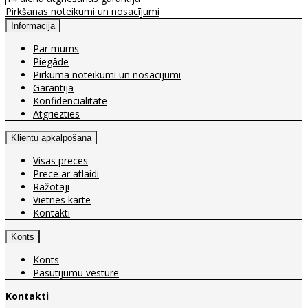
Pirkšanas noteikumi un nosacījumi
Informācija
Par mums
Piegāde
Pirkuma noteikumi un nosacījumi
Garantija
Konfidencialitāte
Atgriezties
Klientu apkalpošana
Visas preces
Prece ar atlaidi
Ražotāji
Vietnes karte
Kontakti
Konts
Konts
Pasūtījumu vēsture
Kontakti