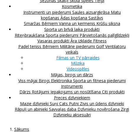
Sezonas
Skaitļi
Skola
Spēles
Tērpi
Kosmetika
Instrumenti un piederumi
Saules aizsargkrāsa
Matu
kopšanas
Ādas kopšana
Sastāvs
Smaržas
Bērniem
Vanna un ķermenis
Krūšu siksna
Sporta un brīvā laika produkti
Riteņbraukšana
Sporta piederumi
Pārvietošanās palīglīdzekļi
Vasaras produkti
Āra izklaide
Fitness
Padel teniss
Bērniem
Militārie piederumi
Golf
Ventilatoru
veikals
Filmas un TV pārraides
Mūzika
Videospēles
Mājas, birojs un dārzs
Viss mājai
Birojs
Elektronika
Sporta un fitnesa piederumi
Instrumenti
Dārzs
Rotājumi
Iepakojums un nosūtīšana
Citi produkti
Preces dzīvniekiem
Mazie dzīvnieki
Suņi
Cats
Putni
Zivis un ūdens dzīvnieki
Rāpuļi un abinieki
Savvaļas daba
Dzīvnieku novērošana
Zirgi
Dzīvnieku aksesuāri
Sākums