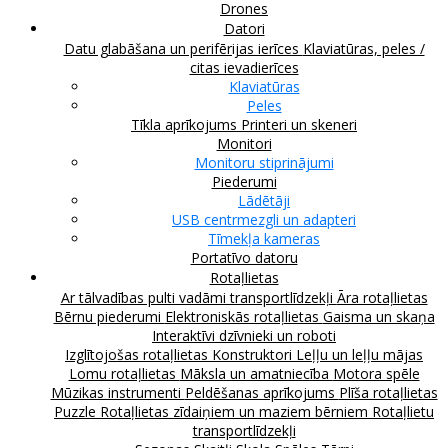
Drones
Datori
Datu glabāšana un perifērijas ierīces
Klaviatūras, peles /
citas ievadierīces
Klaviatūras
Peles
Tīkla aprīkojums
Printeri un skeneri
Monitori
Monitoru stiprinājumi
Piederumi
Lādētāji
USB centrmezgli un adapteri
Tīmekļa kameras
Portatīvo datoru
Rotaļlietas
Ar tālvadības pulti vadāmi transportlīdzekļi
Āra rotaļlietas
Bērnu piederumi
Elektroniskās rotaļlietas
Gaisma un skaņa
Interaktīvi dzīvnieki un roboti
Izglītojošas rotaļlietas
Konstruktori
Leļļu un leļļu mājas
Lomu rotaļlietas
Māksla un amatniecība
Motora spēle
Mūzikas instrumenti
Peldēšanas aprīkojums
Plīša rotaļlietas
Puzzle
Rotaļlietas zīdaiņiem un maziem bērniem
Rotaļlietu
transportlīdzekļi