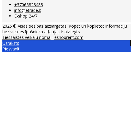
+37065828488
info@etrade.lt
E-shop 24/7
2026 © Visas tiesības aizsargātas. Kopēt un koplietot informāciju
bez vietnes īpašnieka atļaujas ir aizliegts.
Tiešsaistes veikalu noma
-
eshoprent.com
Uzrakstīt
Piezvanīt