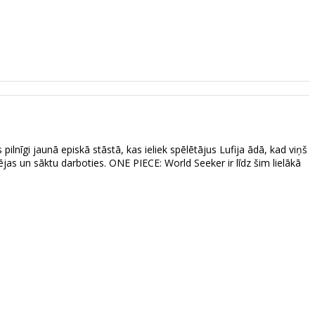
pilnīgi jaunā episkā stāstā, kas ieliek spēlētājus Lufija ādā, kad viņš
jas un sāktu darboties. ONE PIECE: World Seeker ir līdz šim lielākā