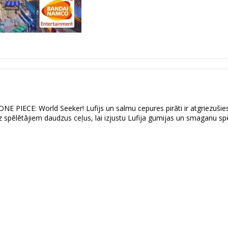
ONE PIECE: World Seeker! Lufijs un salmu cepures pirāti ir atgriezušies 
z spēlētājiem daudzus ceļus, lai izjustu Lufija gumijas un smaganu spē