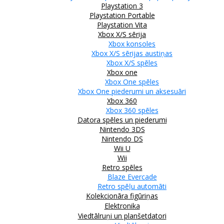
Playstation 3
Playstation Portable
Playstation Vita
Xbox X/S sērija
Xbox konsoles
Xbox X/S sērijas austiņas
Xbox X/S spēles
Xbox one
Xbox One spēles
Xbox One piederumi un aksesuāri
Xbox 360
Xbox 360 spēles
Datora spēles un piederumi
Nintendo 3DS
Nintendo DS
Wii U
Wii
Retro spēles
Blaze Evercade
Retro spēļu automāti
Kolekcionāra figūriņas
Elektronika
Viedtālruņi un planšetdatori