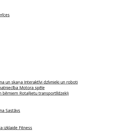
erīces
ma un skaņa
Interaktīvi dzīvnieki un roboti
atniecība
Motora spēle
em bērniem
Rotaļlietu transportlīdzekļi
ana
Sastāvs
a izklaide
Fitness