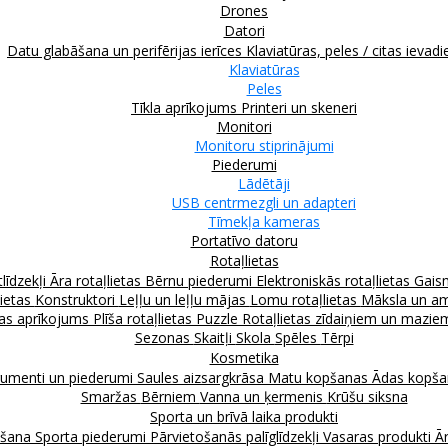
Drones
Datori
Datu glabāšana un perifērijas ierīces
Klaviatūras, peles / citas ievadi
Klaviatūras
Peles
Tīkla aprīkojums
Printeri un skeneri
Monitori
Monitoru stiprinājumi
Piederumi
Lādētāji
USB centrmezgli un adapteri
Tīmekļa kameras
Portatīvo datoru
Rotaļlietas
līdzekļi
Āra rotaļlietas
Bērnu piederumi
Elektroniskās rotaļlietas
Gais
lietas
Konstruktori
Leļļu un leļļu mājas
Lomu rotaļlietas
Māksla un am
as aprīkojums
Plīša rotaļlietas
Puzzle
Rotaļlietas zīdaiņiem un mazi
Sezonas
Skaitļi
Skola
Spēles
Tērpi
Kosmetika
rumenti un piederumi
Saules aizsargkrāsa
Matu kopšanas
Ādas kopš
Smaržas
Bērniem
Vanna un ķermenis
Krūšu siksna
Sporta un brīvā laika produkti
kšana
Sporta piederumi
Pārvietošanās palīglīdzekļi
Vasaras produkti
Ār