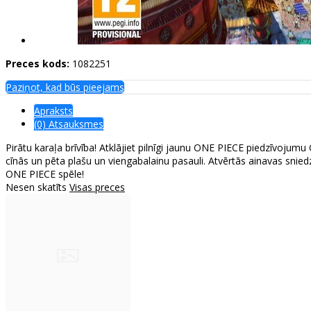
Preces kods:
1082251
Paziņot, kad būs pieejams
Apraksts
(0) Atsauksmes
Pirātu karaļa brīvība! Atklājiet pilnīgi jaunu ONE PIECE piedzīvojumu 
cīnās un pēta plašu un viengabalainu pasauli. Atvērtās ainavas snied
ONE PIECE spēle!
Nesen skatīts
Visas preces