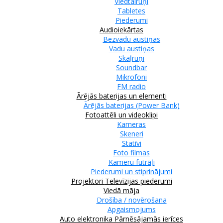
Viedtālruņi
Tabletes
Piederumi
Audioiekārtas
Bezvadu austiņas
Vadu austiņas
Skaļruņi
Soundbar
Mikrofoni
FM radio
Ārējās baterijas un elementi
Ārējās baterijas (Power Bank)
Fotoattēli un videoklipi
Kameras
Skeneri
Statīvi
Foto filmas
Kameru futrāļi
Piederumi un stiprinājumi
Projektori
Televīzijas piederumi
Viedā māja
Drošība / novērošana
Apgaismojums
Auto elektronika
Pārnēsājamās ierīces