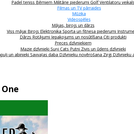
Padel teniss
Bērniem
Militārie piederumi
Golf
Ventilatoru veikal
Filmas un TV pārraides
Mūzika
Videospēles
Mājas, birojs un dārzs
Viss mājai
Birojs
Elektronika
Sporta un fitnesa piederumi
Instrume
Dārzs
Rotājumi
Iepakojums un nosūtīšana
Citi produkti
Preces dzīvniekiem
Mazie dzīvnieki
Suņi
Cats
Putni
Zivis un ūdens dzīvnieki
puļi un abinieki
Savvaļas daba
Dzīvnieku novērošana
Zirgi
Dzīvnieku 
x One