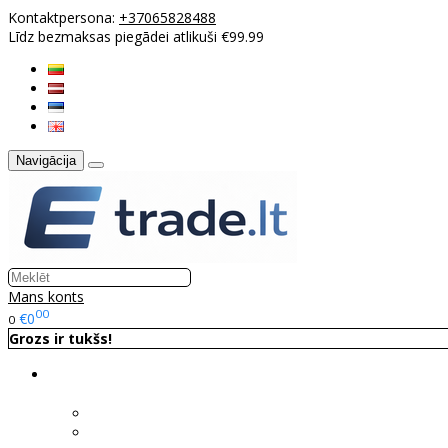
Kontaktpersona:
+37065828488
Līdz bezmaksas piegādei atlikuši €99.99
Navigācija
Mans konts
00
€0
0
Grozs ir tukšs!