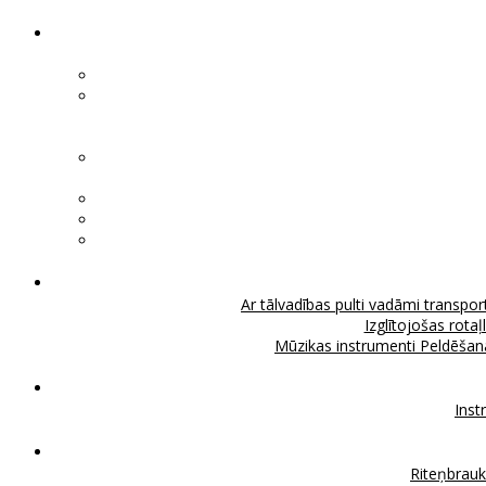
Ar tālvadības pulti vadāmi transport
Izglītojošas rotaļ
Mūzikas instrumenti
Peldēšan
Inst
Riteņbrau