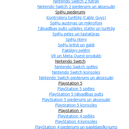
Nintendo Switch 2 futrāļi
Nintendo Switch 2 piederumi un aksesuāri
Spēļu piederumi
Kontrolieru turētāji (Cable Guys)
Spēļu austiņas un mikrofoni
Tālvadības pults uzlādes statīvi un turētāji
Spēļu peles un tastatūras
Spēļu riteņi
Spēļu krēsli un galdi
Paklājiņi pelēm
VR un Meta Quest produkti
Nintendo Switch
Nintendo Switch spēles
Nintendo Switch konsoles
Nintendo Switch piederumi un aksesuāri
Playstation 5
PlayStation 5 spēles
PlayStation 5 tālvadības pults
PlayStation 5 piederumi un aksesuāri
Playstation 5 konsoles
Playstation 4
Playstation 4 spēles
PlayStation 4 konsoles
PlayStation 4 piederumi un papildaprīkojums