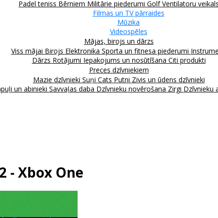
Padel teniss
Bērniem
Militārie piederumi
Golf
Ventilatoru veikal
Filmas un TV pārraides
Mūzika
Videospēles
Mājas, birojs un dārzs
Viss mājai
Birojs
Elektronika
Sporta un fitnesa piederumi
Instrume
Dārzs
Rotājumi
Iepakojums un nosūtīšana
Citi produkti
Preces dzīvniekiem
Mazie dzīvnieki
Suņi
Cats
Putni
Zivis un ūdens dzīvnieki
puļi un abinieki
Savvaļas daba
Dzīvnieku novērošana
Zirgi
Dzīvnieku 
2 - Xbox One