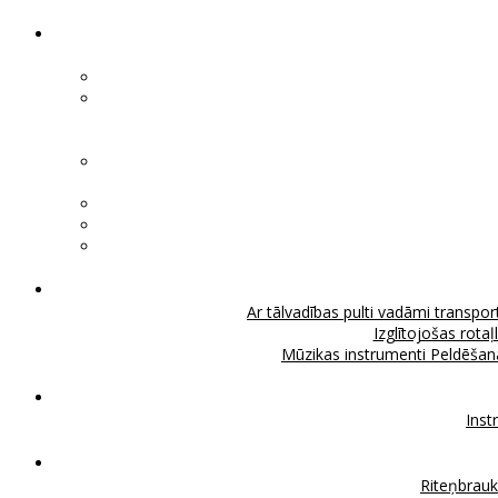
Ar tālvadības pulti vadāmi transport
Izglītojošas rotaļ
Mūzikas instrumenti
Peldēšan
Inst
Riteņbrau