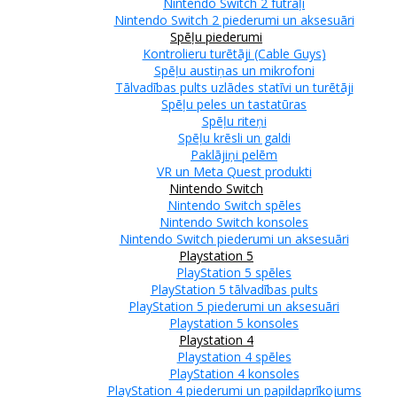
Nintendo Switch 2 futrāļi
Nintendo Switch 2 piederumi un aksesuāri
Spēļu piederumi
Kontrolieru turētāji (Cable Guys)
Spēļu austiņas un mikrofoni
Tālvadības pults uzlādes statīvi un turētāji
Spēļu peles un tastatūras
Spēļu riteņi
Spēļu krēsli un galdi
Paklājiņi pelēm
VR un Meta Quest produkti
Nintendo Switch
Nintendo Switch spēles
Nintendo Switch konsoles
Nintendo Switch piederumi un aksesuāri
Playstation 5
PlayStation 5 spēles
PlayStation 5 tālvadības pults
PlayStation 5 piederumi un aksesuāri
Playstation 5 konsoles
Playstation 4
Playstation 4 spēles
PlayStation 4 konsoles
PlayStation 4 piederumi un papildaprīkojums