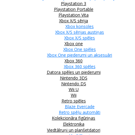
Playstation 3
Playstation Portable
Playstation Vita
Xbox X/S sērija
Xbox konsoles
Xbox X/S sērijas austiņas
Xbox X/S spēles
Xbox one
Xbox One spēles
Xbox One piederumi un aksesuāri
Xbox 360
Xbox 360 spēles
Datora spēles un piederumi
Nintendo 3DS
Nintendo DS
Wii U
Wii
Retro spēles
Blaze Evercade
Retro spēļu automāti
Kolekcionāra figūriņas
Elektronika
Viedtālruņi un planšetdatori