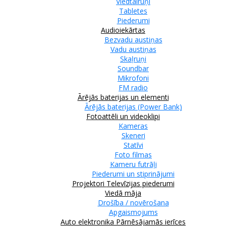
Viedtālruņi
Tabletes
Piederumi
Audioiekārtas
Bezvadu austiņas
Vadu austiņas
Skaļruņi
Soundbar
Mikrofoni
FM radio
Ārējās baterijas un elementi
Ārējās baterijas (Power Bank)
Fotoattēli un videoklipi
Kameras
Skeneri
Statīvi
Foto filmas
Kameru futrāļi
Piederumi un stiprinājumi
Projektori
Televīzijas piederumi
Viedā māja
Drošība / novērošana
Apgaismojums
Auto elektronika
Pārnēsājamās ierīces