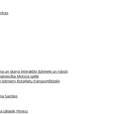
erīces
ma un skaņa
Interaktīvi dzīvnieki un roboti
atniecība
Motora spēle
em bērniem
Rotaļlietu transportlīdzekļi
ana
Sastāvs
a izklaide
Fitness