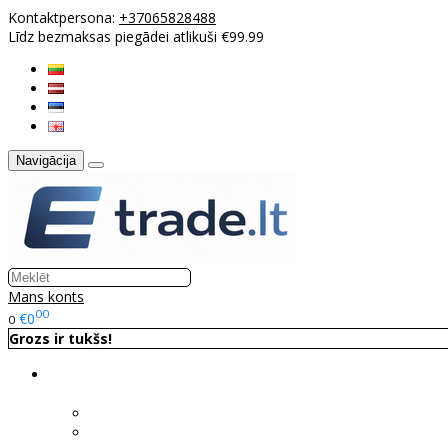
Kontaktpersona:
+37065828488
Līdz bezmaksas piegādei atlikuši €99.99
Navigācija
Mans konts
00
€0
0
Grozs ir tukšs!