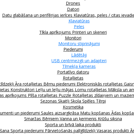
Drones
Datori
Datu glabāšana un perifērijas ierīces
Klaviatūras, peles / citas ievadi
Klaviatūras
Peles
Tīkla aprīkojums
Printeri un skeneri
Monitori
Monitoru stiprinājumi
Piederumi
Lādētāji
USB centrmezgli un adapteri
Tīmekļa kameras
Portatīvo datoru
Rotaļlietas
līdzekļi
Āra rotaļlietas
Bērnu piederumi
Elektroniskās rotaļlietas
Gais
lietas
Konstruktori
Leļļu un leļļu mājas
Lomu rotaļlietas
Māksla un am
as aprīkojums
Plīša rotaļlietas
Puzzle
Rotaļlietas zīdaiņiem un mazi
Sezonas
Skaitļi
Skola
Spēles
Tērpi
Kosmetika
rumenti un piederumi
Saules aizsargkrāsa
Matu kopšanas
Ādas kopš
Smaržas
Bērniem
Vanna un ķermenis
Krūšu siksna
Sporta un brīvā laika produkti
kšana
Sporta piederumi
Pārvietošanās palīglīdzekļi
Vasaras produkti
Ār