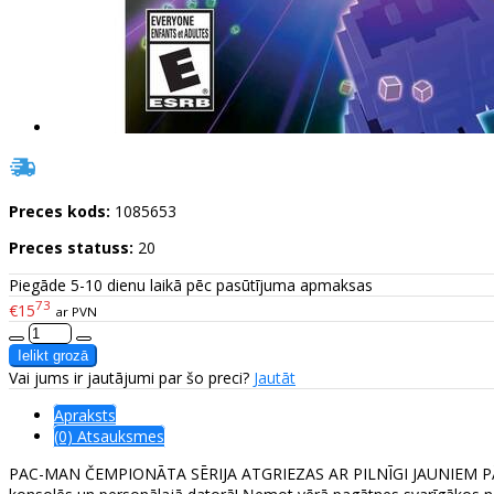
Preces kods:
1085653
Preces statuss:
20
Piegāde 5-10 dienu laikā pēc pasūtījuma apmaksas
73
€15
ar PVN
Vai jums ir jautājumi par šo preci?
Jautāt
Apraksts
(0) Atsauksmes
PAC-MAN ČEMPIONĀTA SĒRIJA ATGRIEZAS AR PILNĪGI JAUNIEM PĀRST