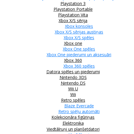
Playstation 3
Playstation Portable
Playstation Vita
Xbox X/S sērija
Xbox konsoles
Xbox X/S sērijas austiņas
Xbox X/S spēles
Xbox one
Xbox One spēles
Xbox One piederumi un aksesuāri
Xbox 360
Xbox 360 spēles
Datora spēles un piederumi
Nintendo 3DS
Nintendo DS
Wii U
Wii
Retro spēles
Blaze Evercade
Retro spēļu automāti
Kolekcionāra figūriņas
Elektronika
Viedtālruņi un planšetdatori