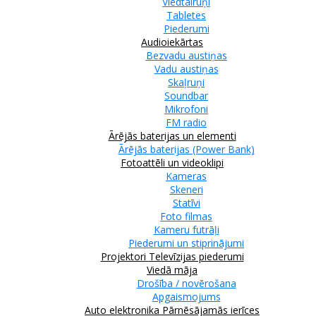
Viedtālruņi
Tabletes
Piederumi
Audioiekārtas
Bezvadu austiņas
Vadu austiņas
Skaļruņi
Soundbar
Mikrofoni
FM radio
Ārējās baterijas un elementi
Ārējās baterijas (Power Bank)
Fotoattēli un videoklipi
Kameras
Skeneri
Statīvi
Foto filmas
Kameru futrāļi
Piederumi un stiprinājumi
Projektori
Televīzijas piederumi
Viedā māja
Drošība / novērošana
Apgaismojums
Auto elektronika
Pārnēsājamās ierīces