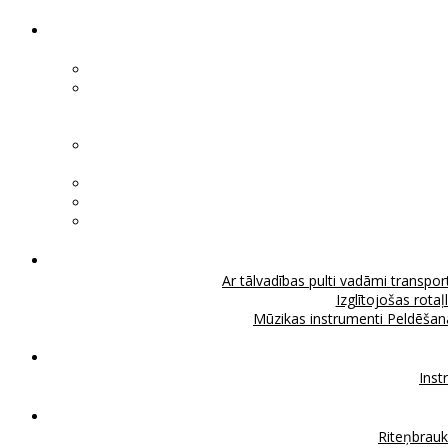
Ar tālvadības pulti vadāmi transport
Izglītojošas rotaļ
Mūzikas instrumenti
Peldēšan
Inst
Riteņbrau