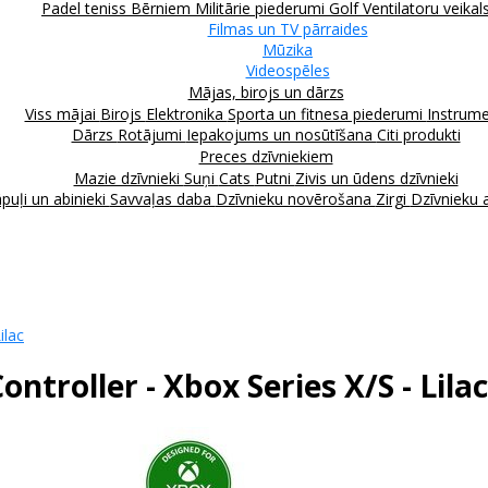
Padel teniss
Bērniem
Militārie piederumi
Golf
Ventilatoru veikal
Filmas un TV pārraides
Mūzika
Videospēles
Mājas, birojs un dārzs
Viss mājai
Birojs
Elektronika
Sporta un fitnesa piederumi
Instrume
Dārzs
Rotājumi
Iepakojums un nosūtīšana
Citi produkti
Preces dzīvniekiem
Mazie dzīvnieki
Suņi
Cats
Putni
Zivis un ūdens dzīvnieki
puļi un abinieki
Savvaļas daba
Dzīvnieku novērošana
Zirgi
Dzīvnieku 
ilac
roller - Xbox Series X/S - Lilac