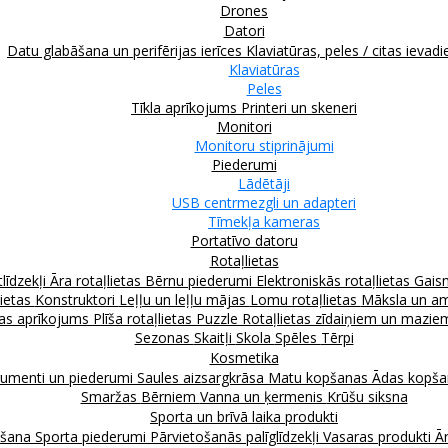
Drones
Datori
Datu glabāšana un perifērijas ierīces
Klaviatūras, peles / citas ievadi
Klaviatūras
Peles
Tīkla aprīkojums
Printeri un skeneri
Monitori
Monitoru stiprinājumi
Piederumi
Lādētāji
USB centrmezgli un adapteri
Tīmekļa kameras
Portatīvo datoru
Rotaļlietas
līdzekļi
Āra rotaļlietas
Bērnu piederumi
Elektroniskās rotaļlietas
Gais
lietas
Konstruktori
Leļļu un leļļu mājas
Lomu rotaļlietas
Māksla un am
as aprīkojums
Plīša rotaļlietas
Puzzle
Rotaļlietas zīdaiņiem un mazi
Sezonas
Skaitļi
Skola
Spēles
Tērpi
Kosmetika
rumenti un piederumi
Saules aizsargkrāsa
Matu kopšanas
Ādas kopš
Smaržas
Bērniem
Vanna un ķermenis
Krūšu siksna
Sporta un brīvā laika produkti
kšana
Sporta piederumi
Pārvietošanās palīglīdzekļi
Vasaras produkti
Ār