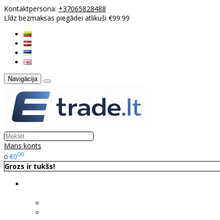
Kontaktpersona:
+37065828488
Līdz bezmaksas piegādei atlikuši €99.99
Navigācija
Mans konts
00
€0
0
Grozs ir tukšs!