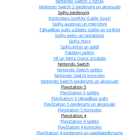
Nintendo Switch 2 futrāļi
Nintendo Switch 2 piederumi un aksesuāri
Spēļu piederumi
Kontrolieru turētāji (Cable Guys)
Spēļu austiņas un mikrofoni
Tālvadības pults uzlādes statīvi un turētāji
Spēļu peles un tastatūras
Spēļu riteņi
Spēļu krēsli un galdi
Paklājiņi pelēm
VR un Meta Quest produkti
Nintendo Switch
Nintendo Switch spēles
Nintendo Switch konsoles
Nintendo Switch piederumi un aksesuāri
Playstation 5
PlayStation 5 spēles
PlayStation 5 tālvadības pults
PlayStation 5 piederumi un aksesuāri
Playstation 5 konsoles
Playstation 4
Playstation 4 spēles
PlayStation 4 konsoles
PlayStation 4 piederumi un papildaprīkojums