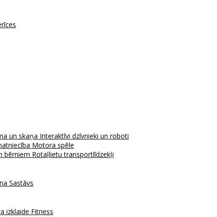
erīces
ma un skaņa
Interaktīvi dzīvnieki un roboti
atniecība
Motora spēle
em bērniem
Rotaļlietu transportlīdzekļi
ana
Sastāvs
a izklaide
Fitness