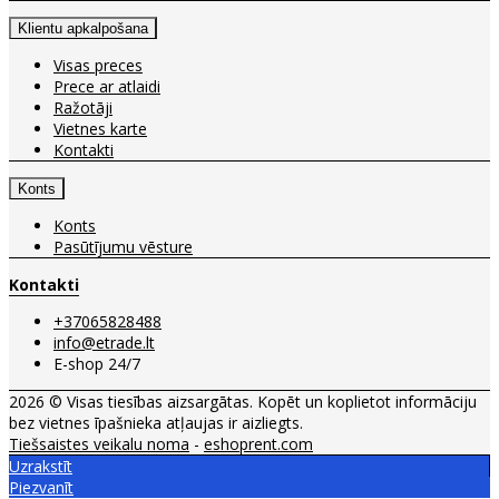
Klientu apkalpošana
Visas preces
Prece ar atlaidi
Ražotāji
Vietnes karte
Kontakti
Konts
Konts
Pasūtījumu vēsture
Kontakti
+37065828488
info@etrade.lt
E-shop 24/7
2026 © Visas tiesības aizsargātas. Kopēt un koplietot informāciju
bez vietnes īpašnieka atļaujas ir aizliegts.
Tiešsaistes veikalu noma
-
eshoprent.com
Uzrakstīt
Piezvanīt