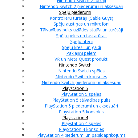
Nintendo Switch 2 futrāļi
Nintendo Switch 2 piederumi un aksesuāri
Spēļu piederumi
Kontrolieru turētāji (Cable Guys)
Spēļu austiņas un mikrofoni
Tālvadības pults uzlādes statīvi un turētāji
Spēļu peles un tastatūras
Spēļu riteņi
Spēļu krēsli un galdi
Paklājiņi pelēm
VR un Meta Quest produkti
Nintendo Switch
Nintendo Switch spēles
Nintendo Switch konsoles
Nintendo Switch piederumi un aksesuāri
Playstation 5
PlayStation 5 spēles
PlayStation 5 tālvadības pults
PlayStation 5 piederumi un aksesuāri
Playstation 5 konsoles
Playstation 4
Playstation 4 spēles
PlayStation 4 konsoles
PlayStation 4 piederumi un papildaprīkojums