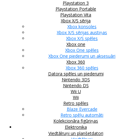
Playstation 3
Playstation Portable
Playstation Vita
Xbox X/S sērija
Xbox konsoles
Xbox X/S sērijas austiņas
Xbox X/S spēles
Xbox one
Xbox One spēles
Xbox One piederumi un aksesuāri
Xbox 360
Xbox 360 spēles
Datora spēles un piederumi
Nintendo 3DS
Nintendo DS
Wii U
Wii
Retro spēles
Blaze Evercade
Retro spēļu automāti
Kolekcionāra figūriņas
Elektronika
Viedtālruņi un planšetdatori