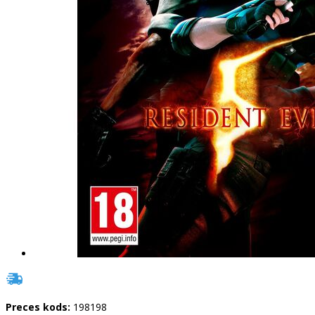
Preces kods:
198198