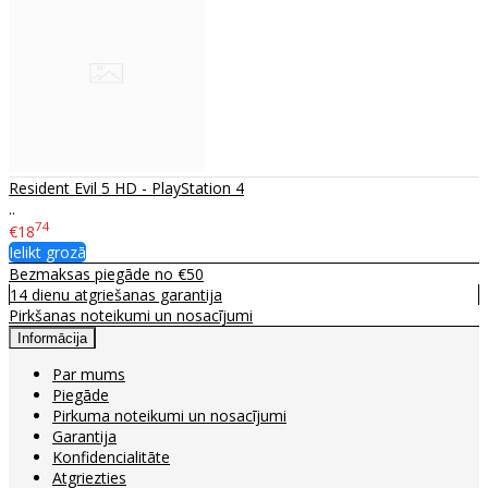
Resident Evil 5 HD - PlayStation 4
..
74
€18
Ielikt grozā
Bezmaksas piegāde no €50
14 dienu atgriešanas garantija
Pirkšanas noteikumi un nosacījumi
Informācija
Par mums
Piegāde
Pirkuma noteikumi un nosacījumi
Garantija
Konfidencialitāte
Atgriezties