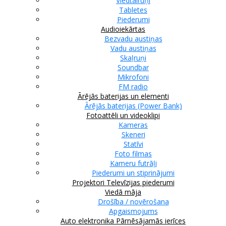
Viedtālruņi
Tabletes
Piederumi
Audioiekārtas
Bezvadu austiņas
Vadu austiņas
Skaļruņi
Soundbar
Mikrofoni
FM radio
Ārējās baterijas un elementi
Ārējās baterijas (Power Bank)
Fotoattēli un videoklipi
Kameras
Skeneri
Statīvi
Foto filmas
Kameru futrāļi
Piederumi un stiprinājumi
Projektori
Televīzijas piederumi
Viedā māja
Drošība / novērošana
Apgaismojums
Auto elektronika
Pārnēsājamās ierīces