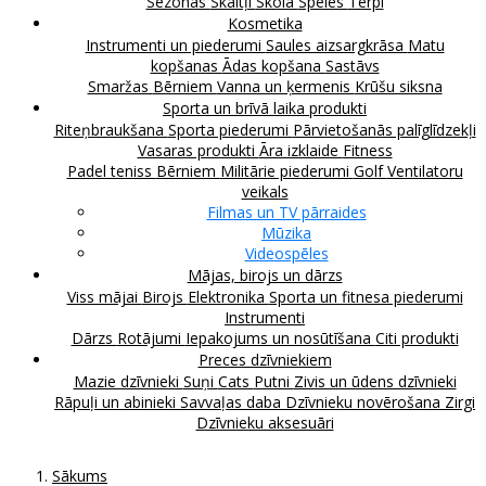
Sezonas
Skaitļi
Skola
Spēles
Tērpi
Kosmetika
Instrumenti un piederumi
Saules aizsargkrāsa
Matu
kopšanas
Ādas kopšana
Sastāvs
Smaržas
Bērniem
Vanna un ķermenis
Krūšu siksna
Sporta un brīvā laika produkti
Riteņbraukšana
Sporta piederumi
Pārvietošanās palīglīdzekļi
Vasaras produkti
Āra izklaide
Fitness
Padel teniss
Bērniem
Militārie piederumi
Golf
Ventilatoru
veikals
Filmas un TV pārraides
Mūzika
Videospēles
Mājas, birojs un dārzs
Viss mājai
Birojs
Elektronika
Sporta un fitnesa piederumi
Instrumenti
Dārzs
Rotājumi
Iepakojums un nosūtīšana
Citi produkti
Preces dzīvniekiem
Mazie dzīvnieki
Suņi
Cats
Putni
Zivis un ūdens dzīvnieki
Rāpuļi un abinieki
Savvaļas daba
Dzīvnieku novērošana
Zirgi
Dzīvnieku aksesuāri
Sākums