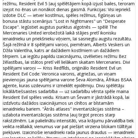
režīmu, Resident Evil 5 ļauj spēlētājiem kopā izjust bailes, teroram
izejot no ēnas un nonākot dienas gaismā. Funkcijas: Visi iepriekš
izdotie DLC — ietver kostīmus, spēles režīmus, figūriņas un
bonusa stāstu scenārijus "Lost in Nightmares" un "Desperate
Escape". Iegūstiet augstus punktus algotnēs — spēlē The
Mercenaries United ierobežotā laikā stājies pretī ikonisku
ienaidnieku un priekšnieku viļņiem, lai sasniegtu augstu rezultātu.
Šajā režīmā ir 8 spēlējami varoņi, piemēram, Alberts Veskers un
Džila Valentīna, katrs ar dažādiem kostīmiem un dažādiem
tērpiem. Lai iegūtu papildu izaicinājumu, izvēlieties režīmu Bez
žēlastības, lai stātos pretī vēl lielākam skaitam Mercenaries. Divi
spēlējami varoņi — Kriss Redfīlds, oriģinālo Resident Evil un
Resident Evil Code: Veronica varonis, atgriežas, un viņam
pievienojas jauna spēlējama varone Ševa Alomāra, Āfrikas BSAA
aģente, kuras uzdevums ir izmeklēt epidēmiju. Divu spēlētāju
lokālā/tiešsaistes sadarbība — uz sadarbību vērsta spēle maina
Resident Evil spēles veidu. Krisam un Ševam ir jāstrādā kopā, lai
izdzīvotu dažādos izaicinājumos un cīnītos ar bīstamām
ienaidnieku bariem. "Ātrās atlases" inventarizācijas sistēma –
uzlabota inventarizācijas sistēma ļauj tirgot preces starp
rakstzīmēm. Lai palielinātu intensitāti, visa krājumu pārvaldība tiek
veikta reāllaikā; vienumus var pat piešķirt virziena blokam tūlītējai
piekļuvei. Izaicinošie ienaidnieki rada jaunus draudus — ienaidnieki