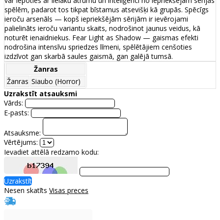
var lepoties ar lielāku ātrumu un inteliģenci no iepriekšējām sērijas
spēlēm, padarot tos tikpat bīstamus atsevišķi kā grupās. Spēcīgs
ieroču arsenāls — kopš iepriekšējām sērijām ir ievērojami
palielināts ieroču variantu skaits, nodrošinot jaunus veidus, kā
noturēt ienaidniekus. Fear Light as Shadow — gaismas efekti
nodrošina intensīvu spriedzes līmeni, spēlētājiem cenšoties
izdzīvot gan skarbā saules gaismā, gan galējā tumsā.
Žanras
Žanras
Siaubo (Horror)
Uzrakstīt atsauksmi
Vārds:
E-pasts:
Atsauksme:
Vērtējums:
Ievadiet attēlā redzamo kodu:
Uzrakstīt
Nesen skatīts
Visas preces