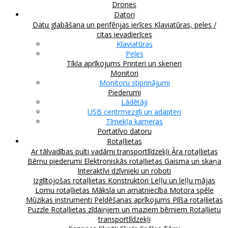
Drones
Datori
Datu glabāšana un perifērijas ierīces
Klaviatūras, peles /
citas ievadierīces
Klaviatūras
Peles
Tīkla aprīkojums
Printeri un skeneri
Monitori
Monitoru stiprinājumi
Piederumi
Lādētāji
USB centrmezgli un adapteri
Tīmekļa kameras
Portatīvo datoru
Rotaļlietas
Ar tālvadības pulti vadāmi transportlīdzekļi
Āra rotaļlietas
Bērnu piederumi
Elektroniskās rotaļlietas
Gaisma un skaņa
Interaktīvi dzīvnieki un roboti
Izglītojošas rotaļlietas
Konstruktori
Leļļu un leļļu mājas
Lomu rotaļlietas
Māksla un amatniecība
Motora spēle
Mūzikas instrumenti
Peldēšanas aprīkojums
Plīša rotaļlietas
Puzzle
Rotaļlietas zīdaiņiem un maziem bērniem
Rotaļlietu
transportlīdzekļi