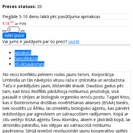
Preces statuss:
20
Piegāde 5-10 dienu laikā pēc pasūtījuma apmaksas
74
€18
ar PVN
Vai jums ir jautājumi par šo preci?
Jautāt
Apraksts
Specifikācija
(0) Atsauksmes
No veco konfliktu pelniem rodas jauns terors. Korporācija
Umbrella un tās nāvējošo vīrusu raža ir iznīcināta un ierobežota.
Taču ir parādījušies jauni, bīstamāki draudi. Daudzus gadus pēc
tam, kad Kriss Redfīlds pārdzīvoja notikumus jenotsitijā, visā
pasaulē ir cīnījies ar bioloģiski organisko ieroču postu. Tagad Kriss,
kas ir Bioterorisma drošības novērtēšanas alianses (BSAA) biedrs,
tiek nosūtīts uz Āfriku, lai izmeklētu bioloģisko aģentu, kas pārvērš
iedzīvotājus par agresīviem un satraucošiem radījumiem. Kopā ar
citu vietējo BSAA aģentu Ševu Alomāru, abiem ir jāstrādā kopā, lai
atrisinātu patiesību, kas slēpjas aiz satraucošā notikumu
pavērsiena. Sērijā ieviešot revolucionāri jaunu kooperatīvo spēles