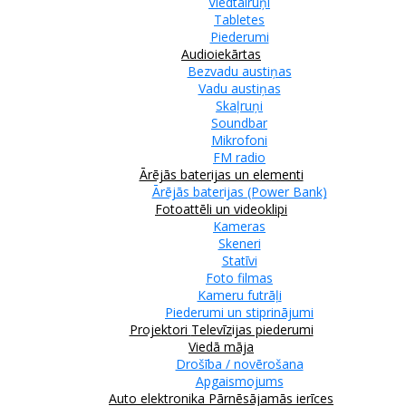
Viedtālruņi
Tabletes
Piederumi
Audioiekārtas
Bezvadu austiņas
Vadu austiņas
Skaļruņi
Soundbar
Mikrofoni
FM radio
Ārējās baterijas un elementi
Ārējās baterijas (Power Bank)
Fotoattēli un videoklipi
Kameras
Skeneri
Statīvi
Foto filmas
Kameru futrāļi
Piederumi un stiprinājumi
Projektori
Televīzijas piederumi
Viedā māja
Drošība / novērošana
Apgaismojums
Auto elektronika
Pārnēsājamās ierīces