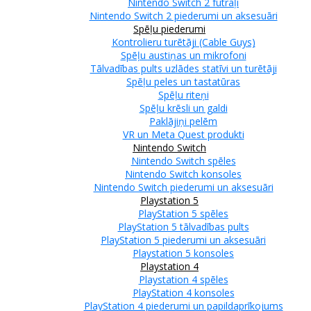
Nintendo Switch 2 futrāļi
Nintendo Switch 2 piederumi un aksesuāri
Spēļu piederumi
Kontrolieru turētāji (Cable Guys)
Spēļu austiņas un mikrofoni
Tālvadības pults uzlādes statīvi un turētāji
Spēļu peles un tastatūras
Spēļu riteņi
Spēļu krēsli un galdi
Paklājiņi pelēm
VR un Meta Quest produkti
Nintendo Switch
Nintendo Switch spēles
Nintendo Switch konsoles
Nintendo Switch piederumi un aksesuāri
Playstation 5
PlayStation 5 spēles
PlayStation 5 tālvadības pults
PlayStation 5 piederumi un aksesuāri
Playstation 5 konsoles
Playstation 4
Playstation 4 spēles
PlayStation 4 konsoles
PlayStation 4 piederumi un papildaprīkojums