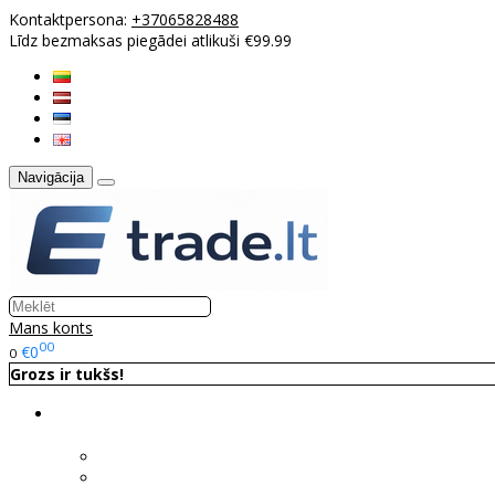
Kontaktpersona:
+37065828488
Līdz bezmaksas piegādei atlikuši €99.99
Navigācija
Mans konts
00
€0
0
Grozs ir tukšs!