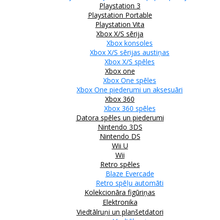
Playstation 3
Playstation Portable
Playstation Vita
Xbox X/S sērija
Xbox konsoles
Xbox X/S sērijas austiņas
Xbox X/S spēles
Xbox one
Xbox One spēles
Xbox One piederumi un aksesuāri
Xbox 360
Xbox 360 spēles
Datora spēles un piederumi
Nintendo 3DS
Nintendo DS
Wii U
Wii
Retro spēles
Blaze Evercade
Retro spēļu automāti
Kolekcionāra figūriņas
Elektronika
Viedtālruņi un planšetdatori