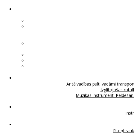
Ar tālvadības pulti vadāmi transport
Izglītojošas rotaļ
Mūzikas instrumenti
Peldēšan
Inst
Riteņbrau