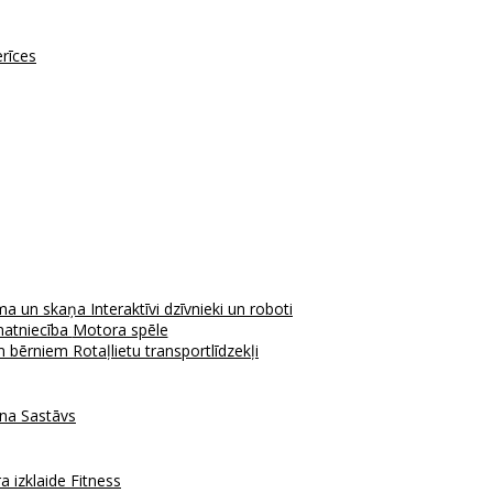
erīces
ma un skaņa
Interaktīvi dzīvnieki un roboti
atniecība
Motora spēle
em bērniem
Rotaļlietu transportlīdzekļi
ana
Sastāvs
a izklaide
Fitness