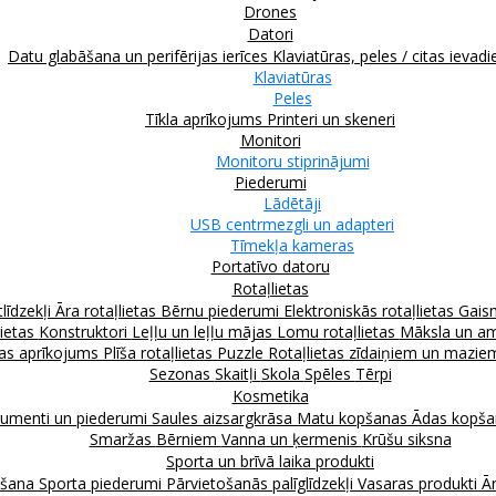
Drones
Datori
Datu glabāšana un perifērijas ierīces
Klaviatūras, peles / citas ievadi
Klaviatūras
Peles
Tīkla aprīkojums
Printeri un skeneri
Monitori
Monitoru stiprinājumi
Piederumi
Lādētāji
USB centrmezgli un adapteri
Tīmekļa kameras
Portatīvo datoru
Rotaļlietas
līdzekļi
Āra rotaļlietas
Bērnu piederumi
Elektroniskās rotaļlietas
Gais
lietas
Konstruktori
Leļļu un leļļu mājas
Lomu rotaļlietas
Māksla un am
as aprīkojums
Plīša rotaļlietas
Puzzle
Rotaļlietas zīdaiņiem un mazi
Sezonas
Skaitļi
Skola
Spēles
Tērpi
Kosmetika
rumenti un piederumi
Saules aizsargkrāsa
Matu kopšanas
Ādas kopš
Smaržas
Bērniem
Vanna un ķermenis
Krūšu siksna
Sporta un brīvā laika produkti
kšana
Sporta piederumi
Pārvietošanās palīglīdzekļi
Vasaras produkti
Ār