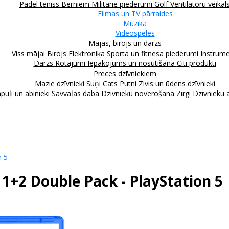
Padel teniss
Bērniem
Militārie piederumi
Golf
Ventilatoru veikal
Filmas un TV pārraides
Mūzika
Videospēles
Mājas, birojs un dārzs
Viss mājai
Birojs
Elektronika
Sporta un fitnesa piederumi
Instrume
Dārzs
Rotājumi
Iepakojums un nosūtīšana
Citi produkti
Preces dzīvniekiem
Mazie dzīvnieki
Suņi
Cats
Putni
Zivis un ūdens dzīvnieki
puļi un abinieki
Savvaļas daba
Dzīvnieku novērošana
Zirgi
Dzīvnieku 
n 5
1+2 Double Pack - PlayStation 5