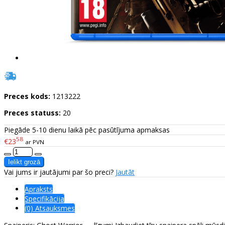
Preces kods:
1213222
Preces statuss:
20
Piegāde 5-10 dienu laikā pēc pasūtījuma apmaksas
58
€23
ar PVN
Vai jums ir jautājumi par šo preci?
Jautāt
Apraksts
Specifikācija
(0) Atsauksmes