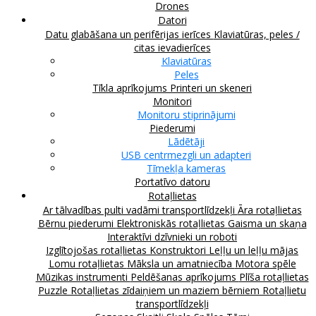
Drones
Datori
Datu glabāšana un perifērijas ierīces
Klaviatūras, peles /
citas ievadierīces
Klaviatūras
Peles
Tīkla aprīkojums
Printeri un skeneri
Monitori
Monitoru stiprinājumi
Piederumi
Lādētāji
USB centrmezgli un adapteri
Tīmekļa kameras
Portatīvo datoru
Rotaļlietas
Ar tālvadības pulti vadāmi transportlīdzekļi
Āra rotaļlietas
Bērnu piederumi
Elektroniskās rotaļlietas
Gaisma un skaņa
Interaktīvi dzīvnieki un roboti
Izglītojošas rotaļlietas
Konstruktori
Leļļu un leļļu mājas
Lomu rotaļlietas
Māksla un amatniecība
Motora spēle
Mūzikas instrumenti
Peldēšanas aprīkojums
Plīša rotaļlietas
Puzzle
Rotaļlietas zīdaiņiem un maziem bērniem
Rotaļlietu
transportlīdzekļi