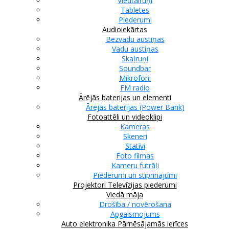
Viedtālruņi
Tabletes
Piederumi
Audioiekārtas
Bezvadu austiņas
Vadu austiņas
Skaļruņi
Soundbar
Mikrofoni
FM radio
Ārējās baterijas un elementi
Ārējās baterijas (Power Bank)
Fotoattēli un videoklipi
Kameras
Skeneri
Statīvi
Foto filmas
Kameru futrāļi
Piederumi un stiprinājumi
Projektori
Televīzijas piederumi
Viedā māja
Drošība / novērošana
Apgaismojums
Auto elektronika
Pārnēsājamās ierīces