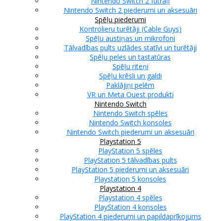
Nintendo Switch 2 futrāļi
Nintendo Switch 2 piederumi un aksesuāri
Spēļu piederumi
Kontrolieru turētāji (Cable Guys)
Spēļu austiņas un mikrofoni
Tālvadības pults uzlādes statīvi un turētāji
Spēļu peles un tastatūras
Spēļu riteņi
Spēļu krēsli un galdi
Paklājiņi pelēm
VR un Meta Quest produkti
Nintendo Switch
Nintendo Switch spēles
Nintendo Switch konsoles
Nintendo Switch piederumi un aksesuāri
Playstation 5
PlayStation 5 spēles
PlayStation 5 tālvadības pults
PlayStation 5 piederumi un aksesuāri
Playstation 5 konsoles
Playstation 4
Playstation 4 spēles
PlayStation 4 konsoles
PlayStation 4 piederumi un papildaprīkojums