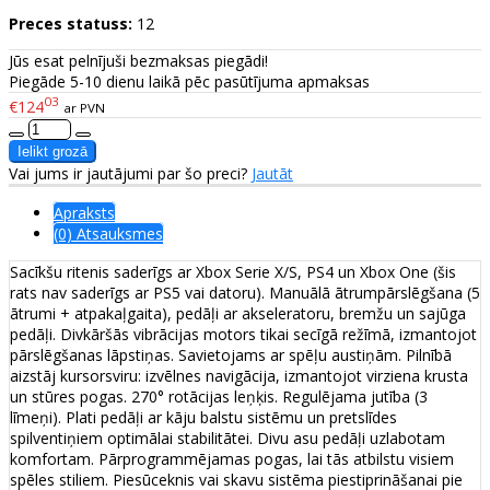
Preces statuss:
12
Jūs esat pelnījuši bezmaksas piegādi!
Piegāde 5-10 dienu laikā pēc pasūtījuma apmaksas
03
€124
ar PVN
Vai jums ir jautājumi par šo preci?
Jautāt
Apraksts
(0) Atsauksmes
Sacīkšu ritenis saderīgs ar Xbox Serie X/S, PS4 un Xbox One (šis
rats nav saderīgs ar PS5 vai datoru). Manuālā ātrumpārslēgšana (5
ātrumi + atpakaļgaita), pedāļi ar akseleratoru, bremžu un sajūga
pedāļi. Divkāršās vibrācijas motors tikai secīgā režīmā, izmantojot
pārslēgšanas lāpstiņas. Savietojams ar spēļu austiņām. Pilnībā
aizstāj kursorsviru: izvēlnes navigācija, izmantojot virziena krusta
un stūres pogas. 270° rotācijas leņķis. Regulējama jutība (3
līmeņi). Plati pedāļi ar kāju balstu sistēmu un pretslīdes
spilventiņiem optimālai stabilitātei. Divu asu pedāļi uzlabotam
komfortam. Pārprogrammējamas pogas, lai tās atbilstu visiem
spēles stiliem. Piesūceknis vai skavu sistēma piestiprināšanai pie