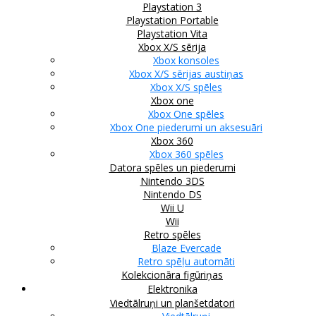
Playstation 3
Playstation Portable
Playstation Vita
Xbox X/S sērija
Xbox konsoles
Xbox X/S sērijas austiņas
Xbox X/S spēles
Xbox one
Xbox One spēles
Xbox One piederumi un aksesuāri
Xbox 360
Xbox 360 spēles
Datora spēles un piederumi
Nintendo 3DS
Nintendo DS
Wii U
Wii
Retro spēles
Blaze Evercade
Retro spēļu automāti
Kolekcionāra figūriņas
Elektronika
Viedtālruņi un planšetdatori