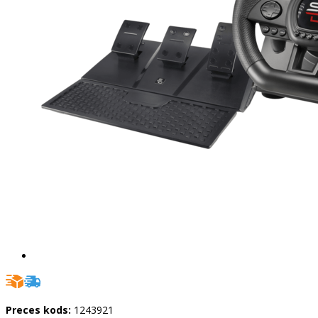
Preces kods:
1243921