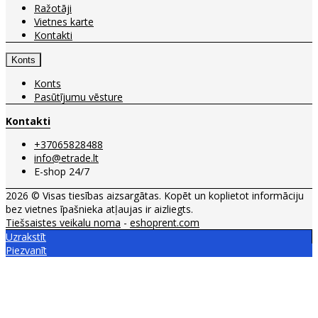
Ražotāji
Vietnes karte
Kontakti
Konts
Konts
Pasūtījumu vēsture
Kontakti
+37065828488
info@etrade.lt
E-shop 24/7
2026 © Visas tiesības aizsargātas. Kopēt un koplietot informāciju
bez vietnes īpašnieka atļaujas ir aizliegts.
Tiešsaistes veikalu noma
-
eshoprent.com
Uzrakstīt
Piezvanīt