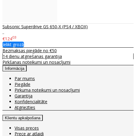
Subsonic Superdrive GS 650-X (PS4 / XBOX)
..
03
€124
Ielikt grozā
Bezmaksas piegāde no €50
14 dienu atgriešanas garantija
Pirkšanas noteikumi un nosacījumi
Informācija
Par mums
Piegāde
Pirkuma noteikumi un nosacījumi
Garantija
Konfidencialitāte
Atgriezties
Klientu apkalpošana
Visas preces
Prece ar atlaidi