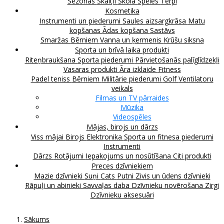
Sezonas
Skaitļi
Skola
Spēles
Tērpi
Kosmetika
Instrumenti un piederumi
Saules aizsargkrāsa
Matu
kopšanas
Ādas kopšana
Sastāvs
Smaržas
Bērniem
Vanna un ķermenis
Krūšu siksna
Sporta un brīvā laika produkti
Riteņbraukšana
Sporta piederumi
Pārvietošanās palīglīdzekļi
Vasaras produkti
Āra izklaide
Fitness
Padel teniss
Bērniem
Militārie piederumi
Golf
Ventilatoru
veikals
Filmas un TV pārraides
Mūzika
Videospēles
Mājas, birojs un dārzs
Viss mājai
Birojs
Elektronika
Sporta un fitnesa piederumi
Instrumenti
Dārzs
Rotājumi
Iepakojums un nosūtīšana
Citi produkti
Preces dzīvniekiem
Mazie dzīvnieki
Suņi
Cats
Putni
Zivis un ūdens dzīvnieki
Rāpuļi un abinieki
Savvaļas daba
Dzīvnieku novērošana
Zirgi
Dzīvnieku aksesuāri
Sākums