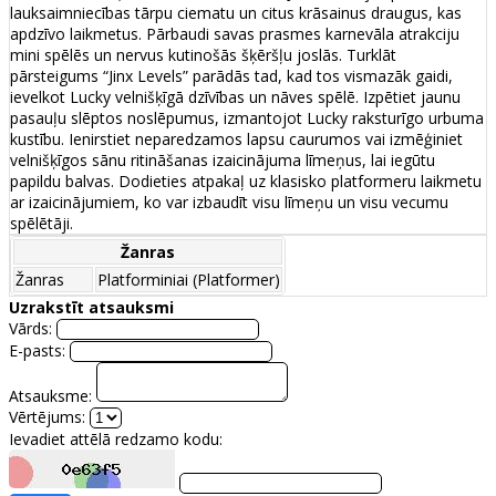
lauksaimniecības tārpu ciematu un citus krāsainus draugus, kas
apdzīvo laikmetus. Pārbaudi savas prasmes karnevāla atrakciju
mini spēlēs un nervus kutinošās šķēršļu joslās. Turklāt
pārsteigums “Jinx Levels” parādās tad, kad tos vismazāk gaidi,
ievelkot Lucky velnišķīgā dzīvības un nāves spēlē. Izpētiet jaunu
pasauļu slēptos noslēpumus, izmantojot Lucky raksturīgo urbuma
kustību. Ienirstiet neparedzamos lapsu caurumos vai izmēģiniet
velnišķīgos sānu ritināšanas izaicinājuma līmeņus, lai iegūtu
papildu balvas. Dodieties atpakaļ uz klasisko platformeru laikmetu
ar izaicinājumiem, ko var izbaudīt visu līmeņu un visu vecumu
spēlētāji.
Žanras
Žanras
Platforminiai (Platformer)
Uzrakstīt atsauksmi
Vārds:
E-pasts:
Atsauksme:
Vērtējums:
Ievadiet attēlā redzamo kodu: