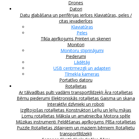
Drones
Datori
Datu glabāšana un perifērijas ierīces
Klaviatūras, peles /
citas ievadierīces
Klaviatūras
Peles
Tīkla aprīkojums
Printeri un skeneri
Monitori
Monitoru stiprinājumi
Piederumi
Lādētāji
USB centrmezgli un adapteri
Tīmekļa kameras
Portatīvo datoru
Rotaļlietas
Ar tālvadības pulti vadāmi transportlīdzekļi
Āra rotaļlietas
Bērnu piederumi
Elektroniskās rotaļlietas
Gaisma un skaņa
Interaktīvi dzīvnieki un roboti
Izglītojošas rotaļlietas
Konstruktori
Leļļu un leļļu mājas
Lomu rotaļlietas
Māksla un amatniecība
Motora spēle
Mūzikas instrumenti
Peldēšanas aprīkojums
Plīša rotaļlietas
Puzzle
Rotaļlietas zīdaiņiem un maziem bērniem
Rotaļlietu
transportlīdzekļi