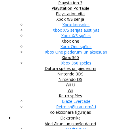
Playstation 3
Playstation Portable
Playstation Vita
Xbox X/S sērija
Xbox konsoles
Xbox X/S sērijas austiņas
Xbox X/S spēles
Xbox one
Xbox One spēles
Xbox One piederumi un aksesuāri
Xbox 360
Xbox 360 spēles
Datora spēles un piederumi
Nintendo 3DS
Nintendo DS
Wii U
Wii
Retro spēles
Blaze Evercade
Retro spēļu automāti
Kolekcionāra figūriņas
Elektronika
Viedtālruņi un planšetdatori