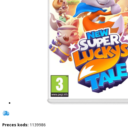
Preces kods:
1139986