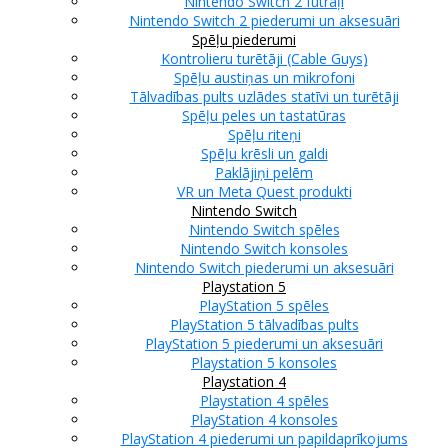
Nintendo Switch 2 futrāļi
Nintendo Switch 2 piederumi un aksesuāri
Spēļu piederumi
Kontrolieru turētāji (Cable Guys)
Spēļu austiņas un mikrofoni
Tālvadības pults uzlādes statīvi un turētāji
Spēļu peles un tastatūras
Spēļu riteņi
Spēļu krēsli un galdi
Paklājiņi pelēm
VR un Meta Quest produkti
Nintendo Switch
Nintendo Switch spēles
Nintendo Switch konsoles
Nintendo Switch piederumi un aksesuāri
Playstation 5
PlayStation 5 spēles
PlayStation 5 tālvadības pults
PlayStation 5 piederumi un aksesuāri
Playstation 5 konsoles
Playstation 4
Playstation 4 spēles
PlayStation 4 konsoles
PlayStation 4 piederumi un papildaprīkojums