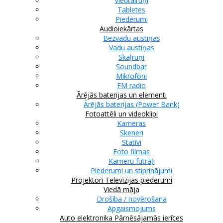
Viedtālruņi
Tabletes
Piederumi
Audioiekārtas
Bezvadu austiņas
Vadu austiņas
Skaļruņi
Soundbar
Mikrofoni
FM radio
Ārējās baterijas un elementi
Ārējās baterijas (Power Bank)
Fotoattēli un videoklipi
Kameras
Skeneri
Statīvi
Foto filmas
Kameru futrāļi
Piederumi un stiprinājumi
Projektori
Televīzijas piederumi
Viedā māja
Drošība / novērošana
Apgaismojums
Auto elektronika
Pārnēsājamās ierīces