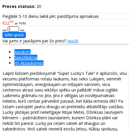
Preces statuss:
20
Piegāde 5-10 dienu laikā pēc pasūtījuma apmaksas
99
€22
ar PVN
Vai jums ir jautājumi par šo preci?
Jautāt
Apraksts
Specifikācija
(0) Atsauksmes
Laipni lūdzam piedzīvojumā! “Super Lucky's Tale” ir apburošs, visu
vecumu platformas rotaļu laukums, kas seko Lukijam, vienmēr
optimistiskajam, enerģiskajam un mīļajam varonim, viņa
centienos atrast savu iekšējo spēku un palīdzēt māsai izglābt
Laikmetu grāmatu no Jinx. Jinx ir viltīgais un noslēpumainais
nelietis, kurš cenšas pārveidot pasauli, bet kāda iemesla dēļ? Pa
ceļam sastopiet jautru draugu un pretinieku atbalstītāju sastāvu.
Lucky jāstājas pretī nelietīgajai Kitijai Metei, Džinksas ļaunajiem
bērniem – pašmācītiem ļaundariem, kuriem Džinksa plāni var
nebūt īsti pareizi. Lucky pa ceļam satiek arī draugus un
sabiedrotos. Viņš satiek nevietā esošu Jetisu, Kūkiju spokusu,