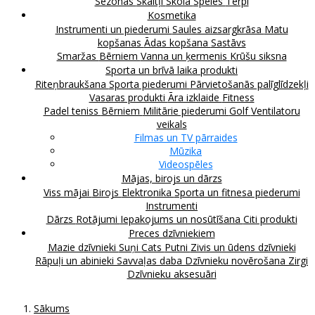
Sezonas
Skaitļi
Skola
Spēles
Tērpi
Kosmetika
Instrumenti un piederumi
Saules aizsargkrāsa
Matu
kopšanas
Ādas kopšana
Sastāvs
Smaržas
Bērniem
Vanna un ķermenis
Krūšu siksna
Sporta un brīvā laika produkti
Riteņbraukšana
Sporta piederumi
Pārvietošanās palīglīdzekļi
Vasaras produkti
Āra izklaide
Fitness
Padel teniss
Bērniem
Militārie piederumi
Golf
Ventilatoru
veikals
Filmas un TV pārraides
Mūzika
Videospēles
Mājas, birojs un dārzs
Viss mājai
Birojs
Elektronika
Sporta un fitnesa piederumi
Instrumenti
Dārzs
Rotājumi
Iepakojums un nosūtīšana
Citi produkti
Preces dzīvniekiem
Mazie dzīvnieki
Suņi
Cats
Putni
Zivis un ūdens dzīvnieki
Rāpuļi un abinieki
Savvaļas daba
Dzīvnieku novērošana
Zirgi
Dzīvnieku aksesuāri
Sākums