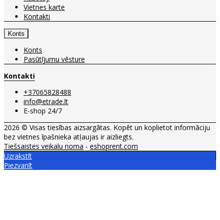
Vietnes karte
Kontakti
Konts
Konts
Pasūtījumu vēsture
Kontakti
+37065828488
info@etrade.lt
E-shop 24/7
2026 © Visas tiesības aizsargātas. Kopēt un koplietot informāciju
bez vietnes īpašnieka atļaujas ir aizliegts.
Tiešsaistes veikalu noma
-
eshoprent.com
Uzrakstīt
Piezvanīt