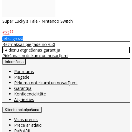
Super Lucky's Tale - Nintendo Switch
..
99
€22
Ielikt grozā
Bezmaksas piegāde no €50
14 dienu atgriešanas garantija
Pirkšanas noteikumi un nosacījumi
Informācija
Par mums
Piegāde
Pirkuma noteikumi un nosacījumi
Garantija
Konfidencialitāte
Atgriezties
Klientu apkalpošana
Visas preces
Prece ar atlaidi
Ražotāji