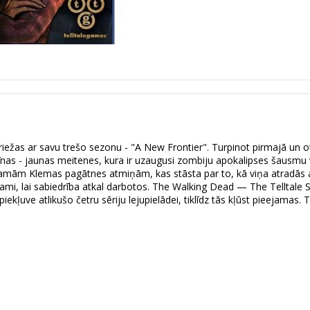
iežas ar savu trešo sezonu - "A New Frontier". Turpinot pirmajā un 
nas - jaunas meitenes, kura ir uzaugusi zombiju apokalipses šausmu vi
mām Klemas pagātnes atmiņām, kas stāsta par to, kā viņa atradās atr
iešami, lai sabiedrība atkal darbotos. The Walking Dead — The Telltal
piekļuve atlikušo četru sēriju lejupielādei, tiklīdz tās kļūst pieejam