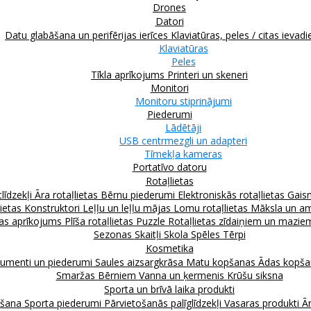
Drones
Datori
Datu glabāšana un perifērijas ierīces
Klaviatūras, peles / citas ievadi
Klaviatūras
Peles
Tīkla aprīkojums
Printeri un skeneri
Monitori
Monitoru stiprinājumi
Piederumi
Lādētāji
USB centrmezgli un adapteri
Tīmekļa kameras
Portatīvo datoru
Rotaļlietas
līdzekļi
Āra rotaļlietas
Bērnu piederumi
Elektroniskās rotaļlietas
Gais
lietas
Konstruktori
Leļļu un leļļu mājas
Lomu rotaļlietas
Māksla un am
as aprīkojums
Plīša rotaļlietas
Puzzle
Rotaļlietas zīdaiņiem un mazi
Sezonas
Skaitļi
Skola
Spēles
Tērpi
Kosmetika
rumenti un piederumi
Saules aizsargkrāsa
Matu kopšanas
Ādas kopš
Smaržas
Bērniem
Vanna un ķermenis
Krūšu siksna
Sporta un brīvā laika produkti
kšana
Sporta piederumi
Pārvietošanās palīglīdzekļi
Vasaras produkti
Ār