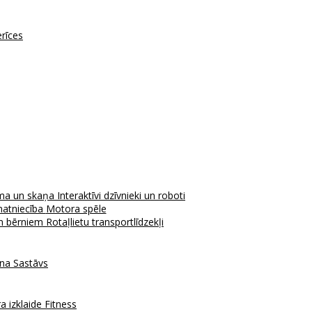
erīces
ma un skaņa
Interaktīvi dzīvnieki un roboti
atniecība
Motora spēle
em bērniem
Rotaļlietu transportlīdzekļi
ana
Sastāvs
a izklaide
Fitness