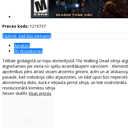
Preces kods:
1219737
Paziņot, kad būs pieejams
Apraksts
(0) Atsauksmes
Telltale godalgotā un topu dominējošā The Walking Dead sērija atgr
atgriežamies pie viena no spēļu iecienītākajiem varoņiem - Klementī
apņēmības pilns atrast viņam atņemto ģimeni, acīm un ar atskaņoja
pasaule, kad civilizācija sāks atjaunoties, un kādi upuri būs nepiec
abonementa disks, kurā ir iekļauta pirmā sērija, un tiek nodrošināta 
revolucionārā komiksu sērija.
Nesen skatīts
Visas preces