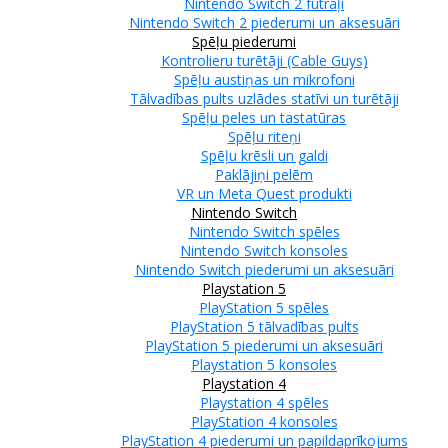
Nintendo Switch 2 futrāļi
Nintendo Switch 2 piederumi un aksesuāri
Spēļu piederumi
Kontrolieru turētāji (Cable Guys)
Spēļu austiņas un mikrofoni
Tālvadības pults uzlādes statīvi un turētāji
Spēļu peles un tastatūras
Spēļu riteņi
Spēļu krēsli un galdi
Paklājiņi pelēm
VR un Meta Quest produkti
Nintendo Switch
Nintendo Switch spēles
Nintendo Switch konsoles
Nintendo Switch piederumi un aksesuāri
Playstation 5
PlayStation 5 spēles
PlayStation 5 tālvadības pults
PlayStation 5 piederumi un aksesuāri
Playstation 5 konsoles
Playstation 4
Playstation 4 spēles
PlayStation 4 konsoles
PlayStation 4 piederumi un papildaprīkojums