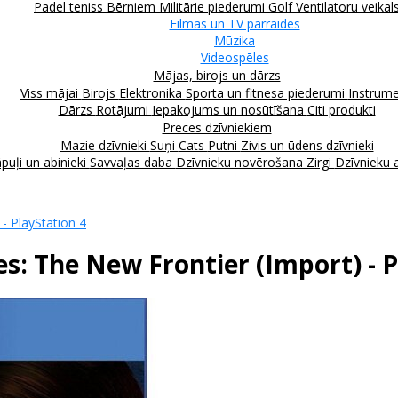
Padel teniss
Bērniem
Militārie piederumi
Golf
Ventilatoru veikal
Filmas un TV pārraides
Mūzika
Videospēles
Mājas, birojs un dārzs
Viss mājai
Birojs
Elektronika
Sporta un fitnesa piederumi
Instrume
Dārzs
Rotājumi
Iepakojums un nosūtīšana
Citi produkti
Preces dzīvniekiem
Mazie dzīvnieki
Suņi
Cats
Putni
Zivis un ūdens dzīvnieki
puļi un abinieki
Savvaļas daba
Dzīvnieku novērošana
Zirgi
Dzīvnieku 
 - PlayStation 4
es: The New Frontier (Import) - 