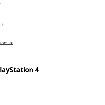
s
nti
aksesuāri
PlayStation 4