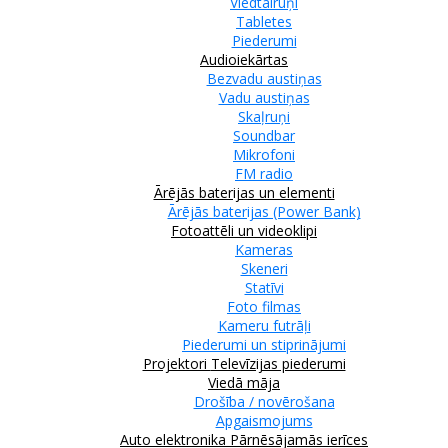
Viedtālruņi
Tabletes
Piederumi
Audioiekārtas
Bezvadu austiņas
Vadu austiņas
Skaļruņi
Soundbar
Mikrofoni
FM radio
Ārējās baterijas un elementi
Ārējās baterijas (Power Bank)
Fotoattēli un videoklipi
Kameras
Skeneri
Statīvi
Foto filmas
Kameru futrāļi
Piederumi un stiprinājumi
Projektori
Televīzijas piederumi
Viedā māja
Drošība / novērošana
Apgaismojums
Auto elektronika
Pārnēsājamās ierīces