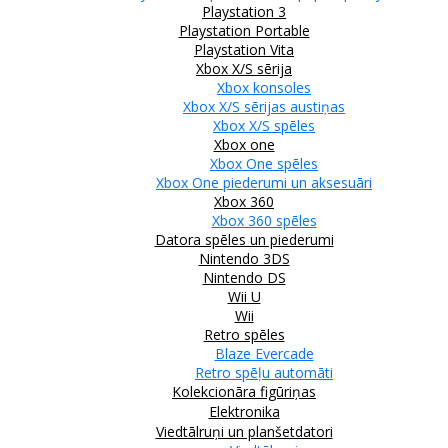
Playstation 3
Playstation Portable
Playstation Vita
Xbox X/S sērija
Xbox konsoles
Xbox X/S sērijas austiņas
Xbox X/S spēles
Xbox one
Xbox One spēles
Xbox One piederumi un aksesuāri
Xbox 360
Xbox 360 spēles
Datora spēles un piederumi
Nintendo 3DS
Nintendo DS
Wii U
Wii
Retro spēles
Blaze Evercade
Retro spēļu automāti
Kolekcionāra figūriņas
Elektronika
Viedtālruņi un planšetdatori