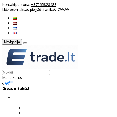
Kontaktpersona:
+37065828488
Līdz bezmaksas piegādei atlikuši €99.99
Navigācija
Mans konts
00
€0
0
Grozs ir tukšs!