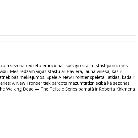
otrajā sezonā redzēto emocionāli spēcīgo stāstu stāstījumu, mēs
dū. Mēs redzam viņas stāstu ar Havjera, jauna vīrieša, kas ir
iebības meklējumos. Spēlē A New Frontier spēlētāji atklās, kāda ir
e Series: A New Frontier tiek pārdots mazumtirdzniecībā kā sezonas
as. The Walking Dead — The Telltale Series pamatā ir Roberta Kirkmena