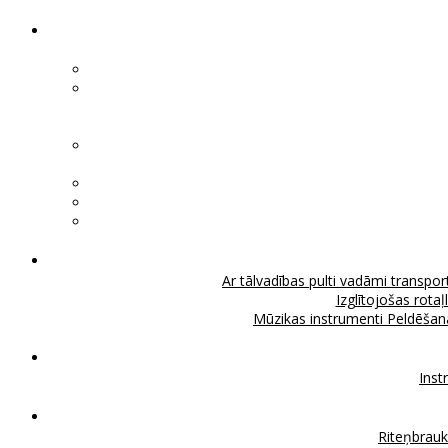
Ar tālvadības pulti vadāmi transport
Izglītojošas rotaļ
Mūzikas instrumenti
Peldēšan
Inst
Riteņbrau