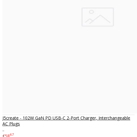
J5create - 102W GaN PD USB-C 2-Port Charger, Interchangeable
AC Plugs
..
67
€58