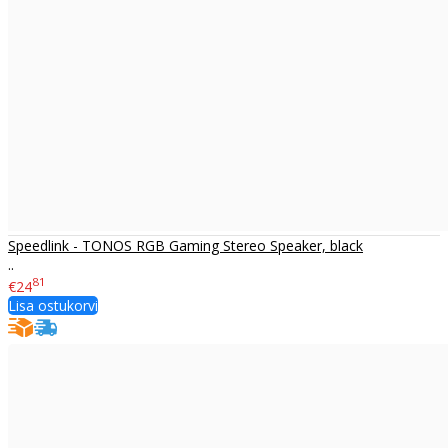
Speedlink - TONOS RGB Gaming Stereo Speaker, black
..
81
€24
Lisa ostukorvi