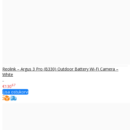
Reolink – Argus 3 Pro (B330) Outdoor Battery Wi-Fi Camera –
White
..
67
€130
Lisa ostukorvi