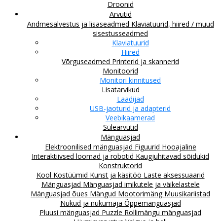
Droonid
Arvutid
Andmesalvestus ja lisaseadmed
Klaviatuurid, hiired / muud
sisestusseadmed
Klaviatuurid
Hiired
Võrguseadmed
Printerid ja skannerid
Monitoorid
Monitori kinnitused
Lisatarvikud
Laadijad
USB-jaoturid ja adapterid
Veebikaamerad
Sülearvutid
Mänguasjad
Elektroonilised mänguasjad
Figuurid
Hooajaline
Interaktiivsed loomad ja robotid
Kaugjuhitavad sõidukid
Konstruktorid
Kool
Kostüümid
Kunst ja käsitöö
Laste aksessuaarid
Mänguasjad
Mänguasjad imikutele ja väikelastele
Mänguasjad õues
Mängud
Mootorimäng
Muusikariistad
Nukud ja nukumaja
Õppemänguasjad
Pluusi mänguasjad
Puzzle
Rollimängu mänguasjad