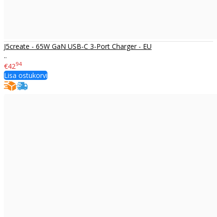
J5create - 65W GaN USB-C 3-Port Charger - EU
..
94
€42
Lisa ostukorvi