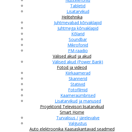
Nutitelefonid
Tabletid
Lisatarvikud
Helitehnika
Juhtmevabad kõrvaklapid
Juhtmega kõrvaklapid
Kõlarid
Soundbar
Mikrofonid
FM-raadio
Välised akud ja akud
Välised akud (Power Bank)
Fotod ja videod
Kiirkaamerad
Skannerid
Statiivid
Fotofilmid
Kaameraümbrised
Lisatarvikud ja manused
Projektorid
Televiisori lisatarvikud
Smart Home
Turvalisus / järelevalve
Valgustus
Auto elektroonika
Kaasaskantavad seadmed