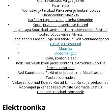
Ujumisvarustus
Valgus ja heli
Kosmetika
Tööriistad ja tarvikud
Päikesevarju
Juuksehooldus
Nahahooldus
Make-up
Parfüüm
Lapsed
Vann ja keha
Rinnarihm
Sport ja vaba aja veetmise tooted
Jalgrattaga
Sportlikud tarvikud
Liikumisabivahendid
Suvised
tooted
Lõbus väljas
Fitness
Padel tennis
Lapsed
Sõjalised tarvikud
Golf
Ventilaatoripood
Filmid ja telesaated
Muusika
Videomängud
Kodu, kontor ja aed
Kõik, mis vajab kodu jaoks
Kontor
Elektroonika
Sport ja
fitness
Tööriistad
Aed
Kaunistused
Pakkimine ja saatmine
Muud tooted
Tooted loomadele
Väikesed loomad
Koerad
Kassid
Linnud
Kalad ja veeloomad
Roomajad ja kahepaiksed
Wildlife
Loomade vaatlus
Hobused
Tarvikud loomadele
Elektroonika