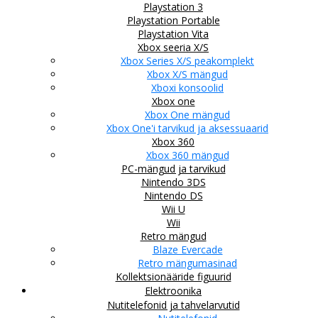
Playstation 3
Playstation Portable
Playstation Vita
Xbox seeria X/S
Xbox Series X/S peakomplekt
Xbox X/S mängud
Xboxi konsoolid
Xbox one
Xbox One mängud
Xbox One'i tarvikud ja aksessuaarid
Xbox 360
Xbox 360 mängud
PC-mängud ja tarvikud
Nintendo 3DS
Nintendo DS
Wii U
Wii
Retro mängud
Blaze Evercade
Retro mängumasinad
Kollektsionääride figuurid
Elektroonika
Nutitelefonid ja tahvelarvutid