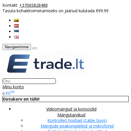
Kontakt:
+37065828488
Tasuta kohaletoimetamiseks on jäänud kulutada €99.99
Navigeerimine
Minu konto
00
€0
0
Ostukorv on tühi!
Videomängud ja konsoolid
Mängutarvikud
Kontrolleri hoidjad (Cable Guys)
Mängude peakomplektid ja mikrofonid