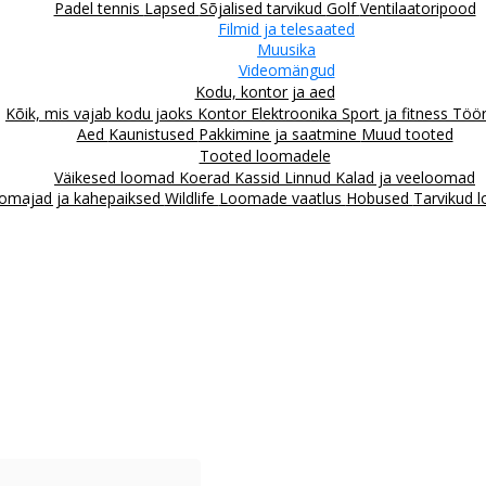
Padel tennis
Lapsed
Sõjalised tarvikud
Golf
Ventilaatoripood
Filmid ja telesaated
Muusika
Videomängud
Kodu, kontor ja aed
Kõik, mis vajab kodu jaoks
Kontor
Elektroonika
Sport ja fitness
Töör
Aed
Kaunistused
Pakkimine ja saatmine
Muud tooted
Tooted loomadele
Väikesed loomad
Koerad
Kassid
Linnud
Kalad ja veeloomad
omajad ja kahepaiksed
Wildlife
Loomade vaatlus
Hobused
Tarvikud 