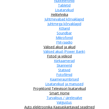
Nutitelefonid
Tabletid
Lisatarvikud
Helitehnika
Juhtmevabad kõrvaklapid
Juhtmega kõrvaklapid
Kõlarid
Soundbar
Mikrofonid
FM-raadio
Välised akud ja akud
Välised akud (Power Bank)
Fotod ja videod
Kiirkaamerad
Skannerid
Statiivid
Fotofilmid
Kaameraümbrised
Lisatarvikud ja manused
Projektorid
Televiisori lisatarvikud
Smart Home
Turvalisus / järelevalve
Valgustus
Auto elektroonika
Kaasaskantavad seadmed