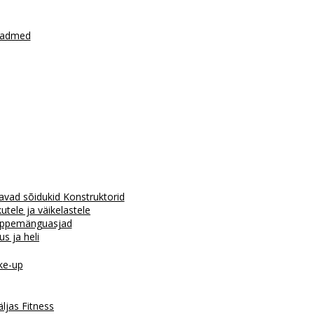
seadmed
avad sõidukid
Konstruktorid
tele ja väikelastele
ppemänguasjad
us ja heli
e-up
äljas
Fitness