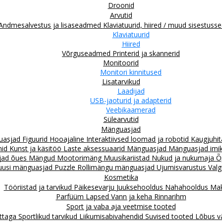
Droonid
Arvutid
Andmesalvestus ja lisaseadmed
Klaviatuurid, hiired / muud sisestus
Klaviatuurid
Hiired
Võrguseadmed
Printerid ja skannerid
Monitoorid
Monitori kinnitused
Lisatarvikud
Laadijad
USB-jaoturid ja adapterid
Veebikaamerad
Sülearvutid
Mänguasjad
guasjad
Figuurid
Hooajaline
Interaktiivsed loomad ja robotid
Kaugjuhit
mid
Kunst ja käsitöö
Laste aksessuaarid
Mänguasjad
Mänguasjad imiku
jad õues
Mängud
Mootorimäng
Muusikariistad
Nukud ja nukumaja
Õ
uusi mänguasjad
Puzzle
Rollimängu mänguasjad
Ujumisvarustus
Valg
Kosmetika
Tööriistad ja tarvikud
Päikesevarju
Juuksehooldus
Nahahooldus
Mak
Parfüüm
Lapsed
Vann ja keha
Rinnarihm
Sport ja vaba aja veetmise tooted
attaga
Sportlikud tarvikud
Liikumisabivahendid
Suvised tooted
Lõbus v