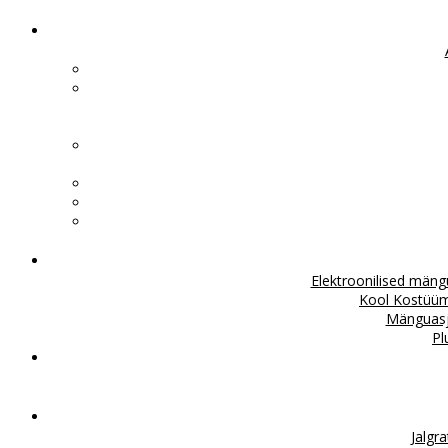
Elektroonilised män
Kool
Kostüü
Mänguas
Pl
Jalgr