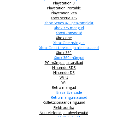
Playstation 3
Playstation Portable
Playstation Vita
Xbox seeria X/S
Xbox Series X/S peakomplekt
Xbox X/S mängud
Xboxi konsoolid
Xbox one
Xbox One mängud
Xbox One'i tarvikud ja aksessuaarid
Xbox 360
Xbox 360 mängud
PC-mängud ja tarvikud
Nintendo 3DS
Nintendo DS
Wii U
Wii
Retro mängud
Blaze Evercade
Retro mängumasinad
Kollektsionääride figuurid
Elektroonika
Nutitelefonid ja tahvelarvutid