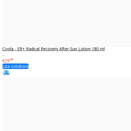
​Coola - ER+ Radical Recovery After-Sun Lotion 180 ml
..
04
€29
Lisa ostukorvi