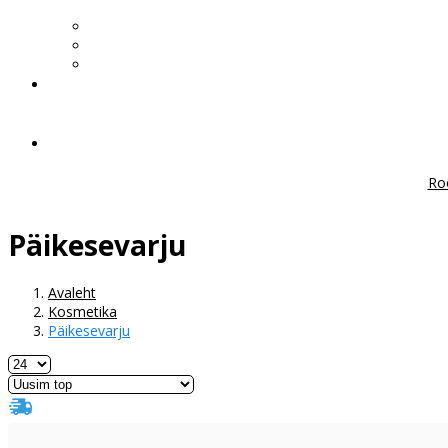
Ro
Päikesevarju
Avaleht
Kosmetika
Päikesevarju