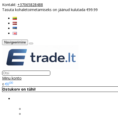
Kontakt:
+37065828488
Tasuta kohaletoimetamiseks on jäänud kulutada €99.99
Navigeerimine
Minu konto
00
€0
0
Ostukorv on tühi!