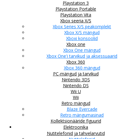
Playstation 3
Playstation Portable
Playstation Vita
Xbox seeria X/S
Xbox Series X/S peakomplekt
Xbox X/S mängud
Xboxi konsoolid
Xbox one
Xbox One mängud
Xbox One'i tarvikud ja aksessuaarid
Xbox 360
Xbox 360 mängud
PC-mängud ja tarvikud
Nintendo 3DS
Nintendo DS
Wii U
Wii
Retro mängud
Blaze Evercade
Retro mängumasinad
Kollektsionääride figuurid
Elektroonika
Nutitelefonid ja tahvelarvutid