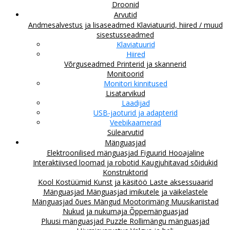
Droonid
Arvutid
Andmesalvestus ja lisaseadmed
Klaviatuurid, hiired / muud
sisestusseadmed
Klaviatuurid
Hiired
Võrguseadmed
Printerid ja skannerid
Monitoorid
Monitori kinnitused
Lisatarvikud
Laadijad
USB-jaoturid ja adapterid
Veebikaamerad
Sülearvutid
Mänguasjad
Elektroonilised mänguasjad
Figuurid
Hooajaline
Interaktiivsed loomad ja robotid
Kaugjuhitavad sõidukid
Konstruktorid
Kool
Kostüümid
Kunst ja käsitöö
Laste aksessuaarid
Mänguasjad
Mänguasjad imikutele ja väikelastele
Mänguasjad õues
Mängud
Mootorimäng
Muusikariistad
Nukud ja nukumaja
Õppemänguasjad
Pluusi mänguasjad
Puzzle
Rollimängu mänguasjad