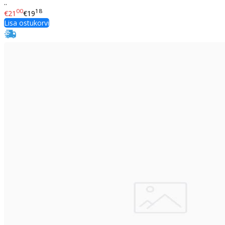
..
00
18
€21
€19
Lisa ostukorvi