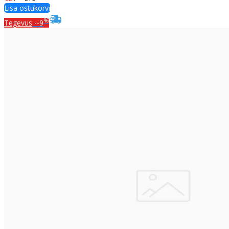
Lisa ostukorvi
%
Tegevus
--9