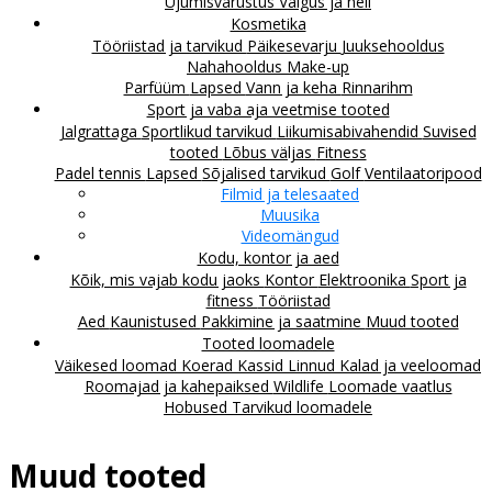
Ujumisvarustus
Valgus ja heli
Kosmetika
Tööriistad ja tarvikud
Päikesevarju
Juuksehooldus
Nahahooldus
Make-up
Parfüüm
Lapsed
Vann ja keha
Rinnarihm
Sport ja vaba aja veetmise tooted
Jalgrattaga
Sportlikud tarvikud
Liikumisabivahendid
Suvised
tooted
Lõbus väljas
Fitness
Padel tennis
Lapsed
Sõjalised tarvikud
Golf
Ventilaatoripood
Filmid ja telesaated
Muusika
Videomängud
Kodu, kontor ja aed
Kõik, mis vajab kodu jaoks
Kontor
Elektroonika
Sport ja
fitness
Tööriistad
Aed
Kaunistused
Pakkimine ja saatmine
Muud tooted
Tooted loomadele
Väikesed loomad
Koerad
Kassid
Linnud
Kalad ja veeloomad
Roomajad ja kahepaiksed
Wildlife
Loomade vaatlus
Hobused
Tarvikud loomadele
Muud tooted