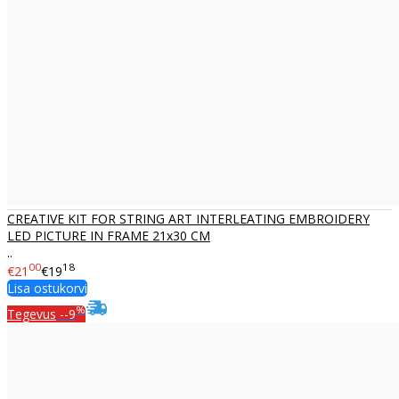
CREATIVE KIT FOR STRING ART INTERLEATING EMBROIDERY
LED PICTURE IN FRAME 21x30 CM
..
00
18
€21
€19
Lisa ostukorvi
%
Tegevus
--9