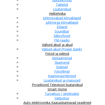
Nutitelefonid
Tabletid
Lisatarvikud
Helitehnika
Juhtmevabad kõrvaklapid
Juhtmega kõrvaklapid
Kõlarid
Soundbar
Mikrofonid
FM-raadio
Välised akud ja akud
Välised akud (Power Bank)
Fotod ja videod
Kiirkaamerad
Skannerid
Statiivid
Fotofilmid
Kaameraümbrised
Lisatarvikud ja manused
Projektorid
Televiisori lisatarvikud
Smart Home
Turvalisus / järelevalve
Valgustus
Auto elektroonika
Kaasaskantavad seadmed