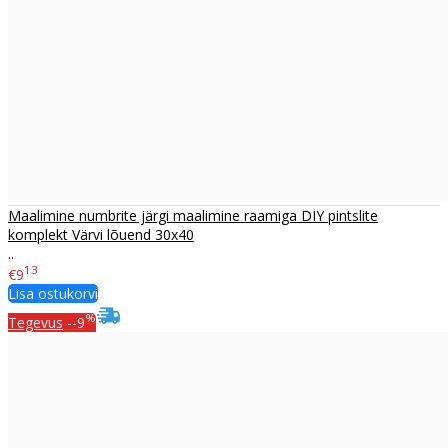
Maalimine numbrite järgi maalimine raamiga DIY pintslite
komplekt Värvi lõuend 30x40
..
13
€9
Lisa ostukorvi
%
Tegevus
--9