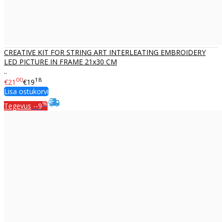
CREATIVE KIT FOR STRING ART INTERLEATING EMBROIDERY
LED PICTURE IN FRAME 21x30 CM
..
00
18
€21
€19
Lisa ostukorvi
%
Tegevus
--9