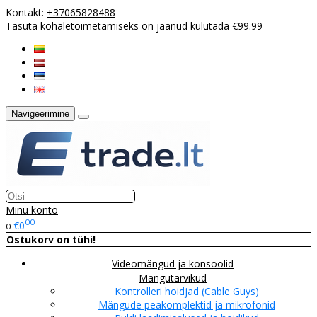
Kontakt:
+37065828488
Tasuta kohaletoimetamiseks on jäänud kulutada €99.99
Navigeerimine
Minu konto
00
€0
0
Ostukorv on tühi!
Videomängud ja konsoolid
Mängutarvikud
Kontrolleri hoidjad (Cable Guys)
Mängude peakomplektid ja mikrofonid