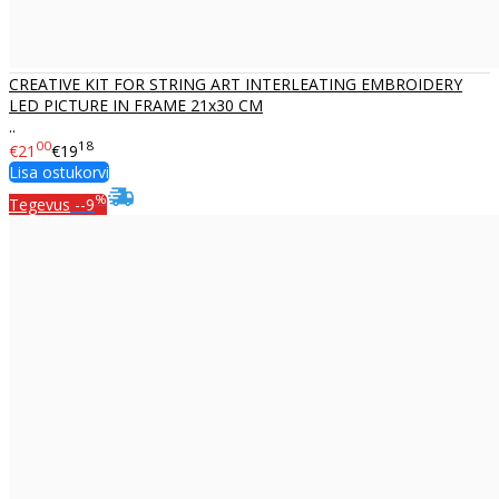
CREATIVE KIT FOR STRING ART INTERLEATING EMBROIDERY
LED PICTURE IN FRAME 21x30 CM
..
00
18
€21
€19
Lisa ostukorvi
%
Tegevus
--9