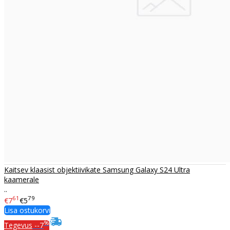
Kaitsev klaasist objektiivikate Samsung Galaxy S24 Ultra
kaamerale
..
61
79
€7
€5
Lisa ostukorvi
%
Tegevus
--7