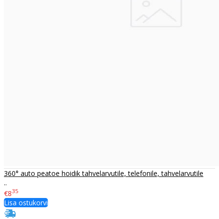
360° auto peatoe hoidik tahvelarvutile, telefonile, tahvelarvutile
..
35
€8
Lisa ostukorvi