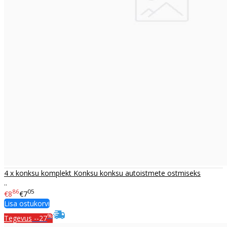
4 x konksu komplekt Konksu konksu autoistmete ostmiseks
..
86
05
€8
€7
Lisa ostukorvi
%
Tegevus
--27