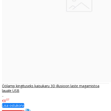
Öölamp kingituseks kaisukaru 3D illusioon laste magamistoa
lauale USB
..
07
€8
Lisa ostukorvi