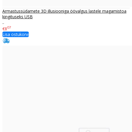
Armastussüdamete 3D illusiooniga öövalgus lastele magamistoa
kingituseks USB
..
07
€8
Lisa ostukorvi