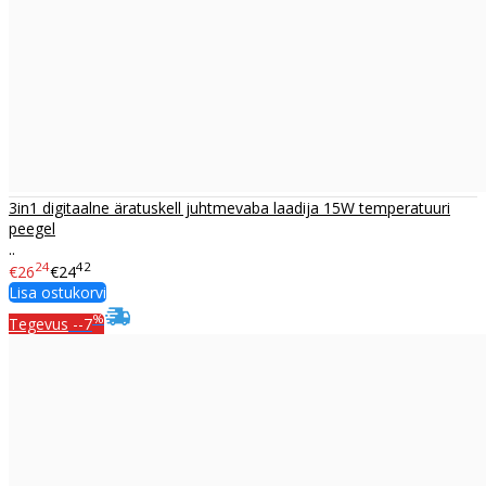
3in1 digitaalne äratuskell juhtmevaba laadija 15W temperatuuri
peegel
..
24
42
€26
€24
Lisa ostukorvi
%
Tegevus
--7