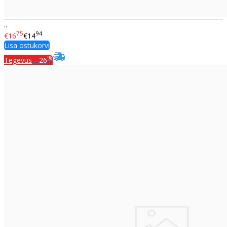
..
75
94
€16
€14
Lisa ostukorvi
%
Tegevus
--26