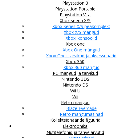
Playstation 3
Playstation Portable
Playstation Vita
Xbox seeria X/S
Xbox Series X/S peakomplekt
Xbox X/S mängud
Xboxi konsoolid
Xbox one
Xbox One mängud
Xbox One'i tarvikud ja aksessuaarid
Xbox 360
Xbox 360 mängud
PC-mängud ja tarvikud
Nintendo 3DS
Nintendo DS
Wii U
Wii
Retro mängud
Blaze Evercade
Retro mängumasinad
Kollektsionääride figuurid
Elektroonika
Nutitelefonid ja tahvelarvutid