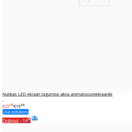
Nutikas LED-ekraan tagumise akna animatsiooniekraanile
..
08
94
€25
€19
Lisa ostukorvi
%
Tegevus
--14