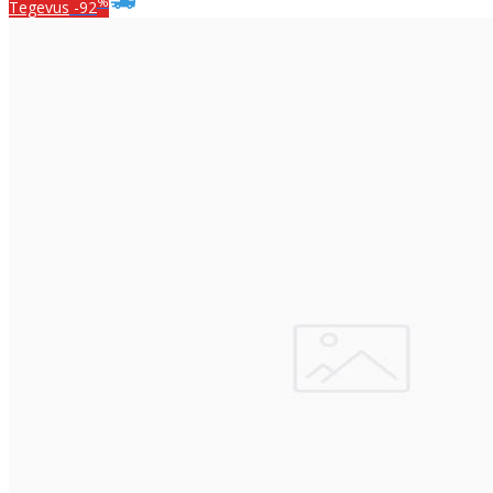
%
Tegevus
-92