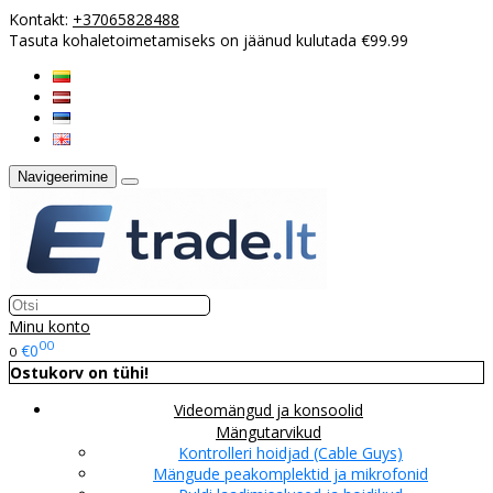
Kontakt:
+37065828488
Tasuta kohaletoimetamiseks on jäänud kulutada €99.99
Navigeerimine
Minu konto
00
€0
0
Ostukorv on tühi!
Videomängud ja konsoolid
Mängutarvikud
Kontrolleri hoidjad (Cable Guys)
Mängude peakomplektid ja mikrofonid