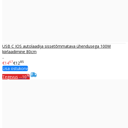
USB C IOS autolaadija sissetõmmatava ühendusega 100W
kiirlaadimine 80cm
..
67
85
€14
€12
Lisa ostukorvi
%
Tegevus
--10