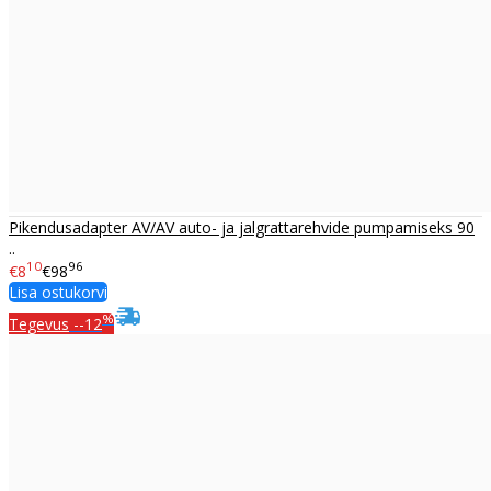
Pikendusadapter AV/AV auto- ja jalgrattarehvide pumpamiseks 90
..
10
96
€8
€98
Lisa ostukorvi
%
Tegevus
--12