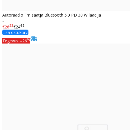
Autoraadio Fm saatja Bluetooth 5.3 PD 30 W laadija
..
23
42
€26
€24
Lisa ostukorvi
%
Tegevus
--26