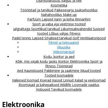
Ujumisvarustus
Valgus ja heli
Kosmetika
Tööriistad ja tarvikud
Päikesevarju
Juuksehooldus
Nahahooldus
Make-up
Parfüüm
Lapsed
Vann ja keha
Rinnarihm
Sport ja vaba aja veetmise tooted
Jalgrattaga
Sportlikud tarvikud
Liikumisabivahendid
Suvised
tooted
Lõbus väljas
Fitness
Padel tennis
Lapsed
Sõjalised tarvikud
Golf
Ventilaatoripood
Filmid ja telesaated
Muusika
Videomängud
Kodu, kontor ja aed
Kõik, mis vajab kodu jaoks
Kontor
Elektroonika
Sport ja
fitness
Tööriistad
Aed
Kaunistused
Pakkimine ja saatmine
Muud tooted
Tooted loomadele
Väikesed loomad
Koerad
Kassid
Linnud
Kalad ja veeloomad
Roomajad ja kahepaiksed
Wildlife
Loomade vaatlus
Hobused
Tarvikud loomadele
Elektroonika