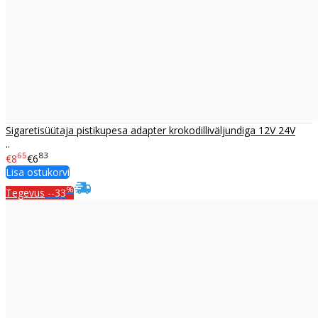
Sigaretisüütaja pistikupesa adapter krokodilliväljundiga 12V 24V
..
65
83
€8
€6
Lisa ostukorvi
%
Tegevus
--33