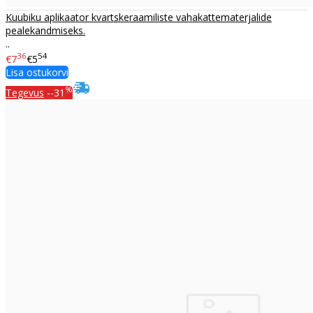
Kuubiku aplikaator kvartskeraamiliste vahakattematerjalide
pealekandmiseks.
..
36
54
€7
€5
Lisa ostukorvi
%
Tegevus
--31