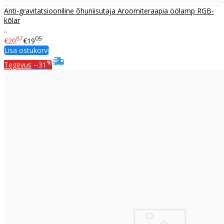
Anti-gravitatsiooniline õhuniisutaja Aroomiteraapia öölamp RGB-
kõlar
..
87
05
€20
€19
Lisa ostukorvi
%
Tegevus
--31