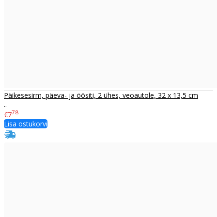
Päikesesirm, päeva- ja öösiti, 2 ühes, veoautole, 32 x 13,5 cm
..
78
€7
Lisa ostukorvi