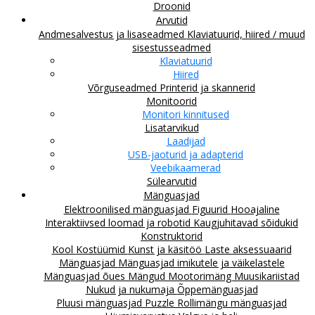
Droonid
Arvutid
Andmesalvestus ja lisaseadmed
Klaviatuurid, hiired / muud
sisestusseadmed
Klaviatuurid
Hiired
Võrguseadmed
Printerid ja skannerid
Monitoorid
Monitori kinnitused
Lisatarvikud
Laadijad
USB-jaoturid ja adapterid
Veebikaamerad
Sülearvutid
Mänguasjad
Elektroonilised mänguasjad
Figuurid
Hooajaline
Interaktiivsed loomad ja robotid
Kaugjuhitavad sõidukid
Konstruktorid
Kool
Kostüümid
Kunst ja käsitöö
Laste aksessuaarid
Mänguasjad
Mänguasjad imikutele ja väikelastele
Mänguasjad õues
Mängud
Mootorimäng
Muusikariistad
Nukud ja nukumaja
Õppemänguasjad
Pluusi mänguasjad
Puzzle
Rollimängu mänguasjad