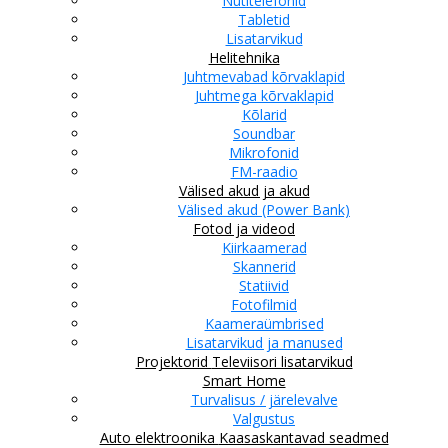
Nutitelefonid
Tabletid
Lisatarvikud
Helitehnika
Juhtmevabad kõrvaklapid
Juhtmega kõrvaklapid
Kõlarid
Soundbar
Mikrofonid
FM-raadio
Välised akud ja akud
Välised akud (Power Bank)
Fotod ja videod
Kiirkaamerad
Skannerid
Statiivid
Fotofilmid
Kaameraümbrised
Lisatarvikud ja manused
Projektorid
Televiisori lisatarvikud
Smart Home
Turvalisus / järelevalve
Valgustus
Auto elektroonika
Kaasaskantavad seadmed