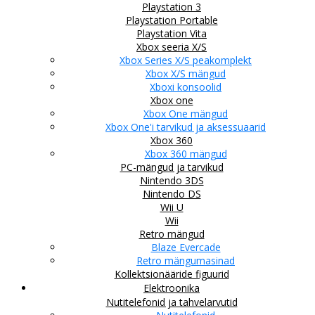
Playstation 3
Playstation Portable
Playstation Vita
Xbox seeria X/S
Xbox Series X/S peakomplekt
Xbox X/S mängud
Xboxi konsoolid
Xbox one
Xbox One mängud
Xbox One'i tarvikud ja aksessuaarid
Xbox 360
Xbox 360 mängud
PC-mängud ja tarvikud
Nintendo 3DS
Nintendo DS
Wii U
Wii
Retro mängud
Blaze Evercade
Retro mängumasinad
Kollektsionääride figuurid
Elektroonika
Nutitelefonid ja tahvelarvutid