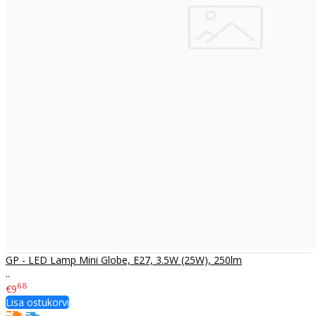
GP - LED Lamp Mini Globe, E27, 3.5W (25W), 250lm
..
68
€9
Lisa ostukorvi