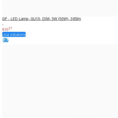
GP - LED Lamp, GU10, DIM, 5W (50W), 345lm
..
27
€10
Lisa ostukorvi