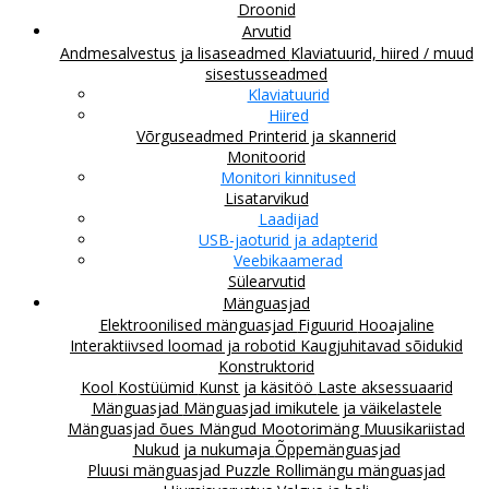
Droonid
Arvutid
Andmesalvestus ja lisaseadmed
Klaviatuurid, hiired / muud
sisestusseadmed
Klaviatuurid
Hiired
Võrguseadmed
Printerid ja skannerid
Monitoorid
Monitori kinnitused
Lisatarvikud
Laadijad
USB-jaoturid ja adapterid
Veebikaamerad
Sülearvutid
Mänguasjad
Elektroonilised mänguasjad
Figuurid
Hooajaline
Interaktiivsed loomad ja robotid
Kaugjuhitavad sõidukid
Konstruktorid
Kool
Kostüümid
Kunst ja käsitöö
Laste aksessuaarid
Mänguasjad
Mänguasjad imikutele ja väikelastele
Mänguasjad õues
Mängud
Mootorimäng
Muusikariistad
Nukud ja nukumaja
Õppemänguasjad
Pluusi mänguasjad
Puzzle
Rollimängu mänguasjad