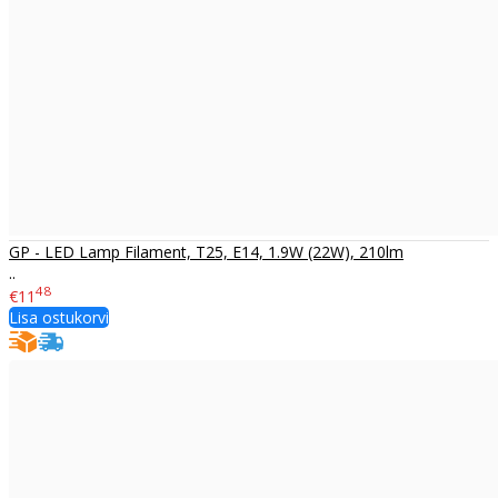
GP - LED Lamp Filament, T25, E14, 1.9W (22W), 210lm
..
48
€11
Lisa ostukorvi