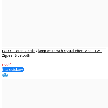
EGLO - Totari-Z ceiling lamp white with crystal effect Ø38 - TW -
Zigbee, Bluetooth
..
87
€56
Lisa ostukorvi