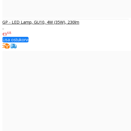
GP - LED Lamp, GU10, 4W (35W), 230lm
..
68
€9
Lisa ostukorvi