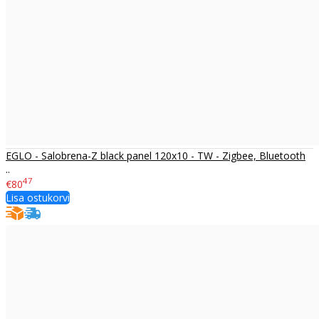
EGLO - Salobrena-Z black panel 120x10 - TW - Zigbee, Bluetooth
..
47
€80
Lisa ostukorvi