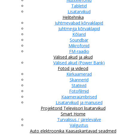
Nutitelefonid
Tabletid
Lisatarvikud
Helitehnika
Juhtmevabad kõrvaklapid
Juhtmega kõrvaklapid
Kõlarid
Soundbar
Mikrofonid
FM-raadio
Välised akud ja akud
Välised akud (Power Bank)
Fotod ja videod
Kiirkaamerad
Skannerid
Statiivid
Fotofilmid
Kaameraümbrised
Lisatarvikud ja manused
Projektorid
Televiisori lisatarvikud
Smart Home
Turvalisus / järelevalve
Valgustus
Auto elektroonika
Kaasaskantavad seadmed