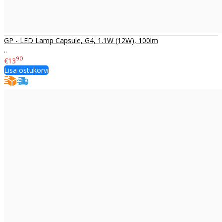
GP - LED Lamp Capsule, G4, 1.1W (12W), 100lm
..
90
€13
Lisa ostukorvi