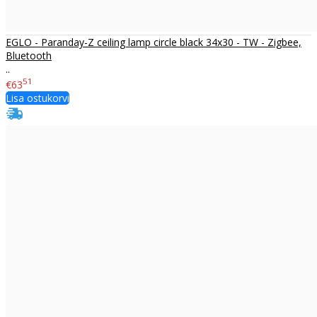
EGLO - Paranday-Z ceiling lamp circle black 34x30 - TW - Zigbee,
Bluetooth
..
51
€63
Lisa ostukorvi