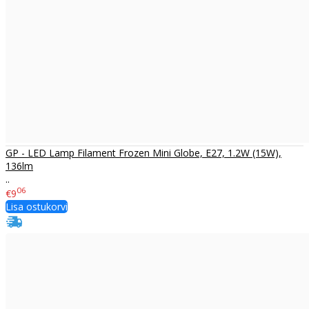
GP - LED Lamp Filament Frozen Mini Globe, E27, 1.2W (15W),
136lm
..
06
€9
Lisa ostukorvi