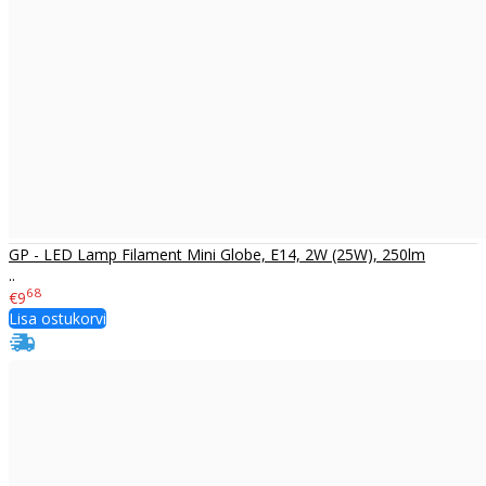
GP - LED Lamp Filament Mini Globe, E14, 2W (25W), 250lm
..
68
€9
Lisa ostukorvi