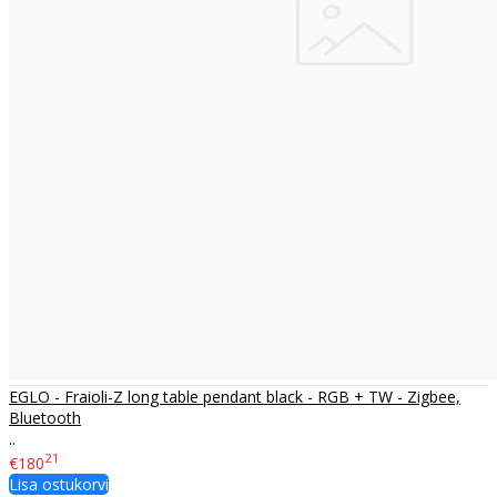
EGLO - Fraioli-Z long table pendant black - RGB + TW - Zigbee,
Bluetooth
..
21
€180
Lisa ostukorvi