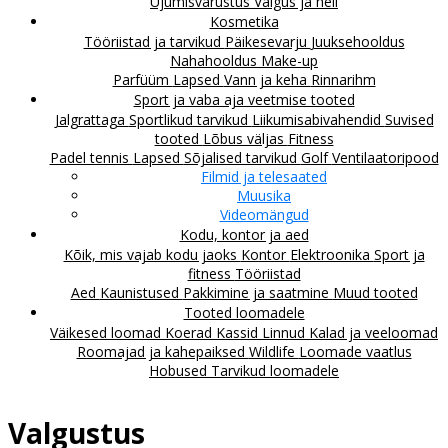
Ujumisvarustus
Valgus ja heli
Kosmetika
Tööriistad ja tarvikud
Päikesevarju
Juuksehooldus
Nahahooldus
Make-up
Parfüüm
Lapsed
Vann ja keha
Rinnarihm
Sport ja vaba aja veetmise tooted
Jalgrattaga
Sportlikud tarvikud
Liikumisabivahendid
Suvised
tooted
Lõbus väljas
Fitness
Padel tennis
Lapsed
Sõjalised tarvikud
Golf
Ventilaatoripood
Filmid ja telesaated
Muusika
Videomängud
Kodu, kontor ja aed
Kõik, mis vajab kodu jaoks
Kontor
Elektroonika
Sport ja
fitness
Tööriistad
Aed
Kaunistused
Pakkimine ja saatmine
Muud tooted
Tooted loomadele
Väikesed loomad
Koerad
Kassid
Linnud
Kalad ja veeloomad
Roomajad ja kahepaiksed
Wildlife
Loomade vaatlus
Hobused
Tarvikud loomadele
Valgustus