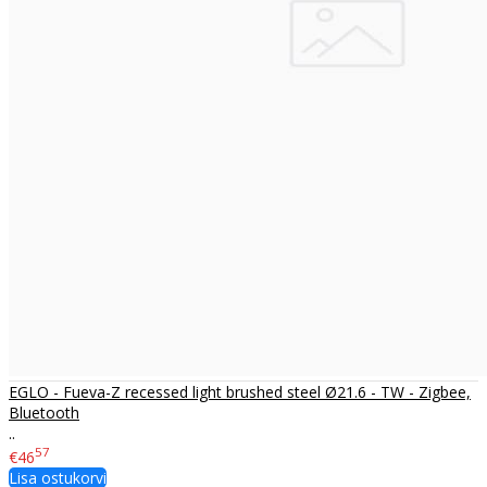
EGLO - Fueva-Z recessed light brushed steel Ø21.6 - TW - Zigbee,
Bluetooth
..
57
€46
Lisa ostukorvi