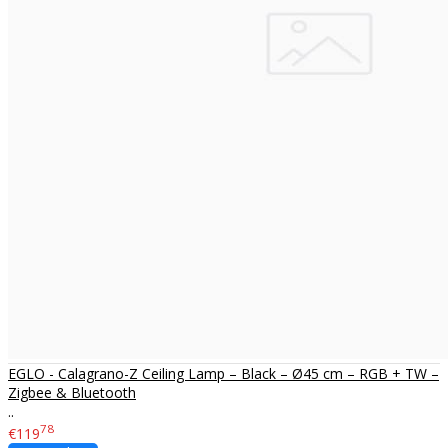
EGLO - Calagrano-Z Ceiling Lamp – Black – Ø45 cm – RGB + TW –
Zigbee & Bluetooth
..
78
€119