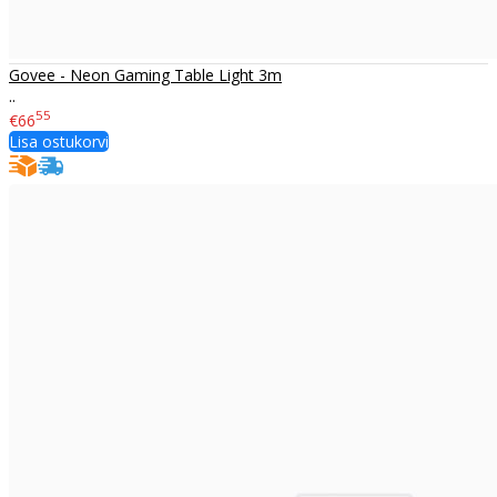
Govee - Neon Gaming Table Light 3m
..
55
€66
Lisa ostukorvi