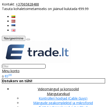
Kontakt:
+37065828488
Tasuta kohaletoimetamiseks on jäänud kulutada €99.99
Navigeerimine
Minu konto
00
€0
0
Ostukorv on tühi!
Videomängud ja konsoolid
Mängutarvikud
Kontrolleri hoidjad (Cable Guys)
Mängude peakomplektid ja mikrofonid