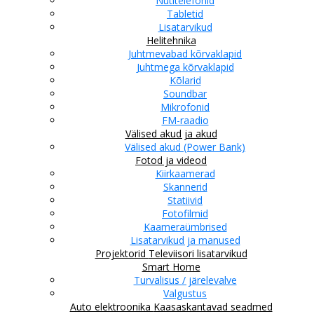
Nutitelefonid
Tabletid
Lisatarvikud
Helitehnika
Juhtmevabad kõrvaklapid
Juhtmega kõrvaklapid
Kõlarid
Soundbar
Mikrofonid
FM-raadio
Välised akud ja akud
Välised akud (Power Bank)
Fotod ja videod
Kiirkaamerad
Skannerid
Statiivid
Fotofilmid
Kaameraümbrised
Lisatarvikud ja manused
Projektorid
Televiisori lisatarvikud
Smart Home
Turvalisus / järelevalve
Valgustus
Auto elektroonika
Kaasaskantavad seadmed