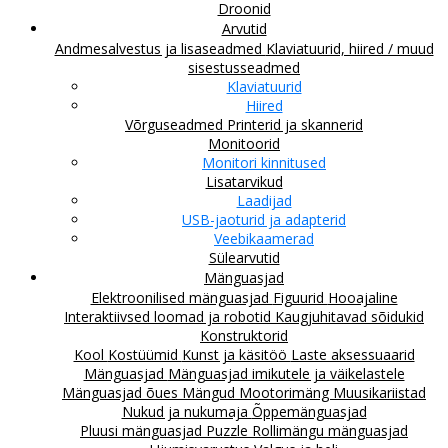
Droonid
Arvutid
Andmesalvestus ja lisaseadmed
Klaviatuurid, hiired / muud
sisestusseadmed
Klaviatuurid
Hiired
Võrguseadmed
Printerid ja skannerid
Monitoorid
Monitori kinnitused
Lisatarvikud
Laadijad
USB-jaoturid ja adapterid
Veebikaamerad
Sülearvutid
Mänguasjad
Elektroonilised mänguasjad
Figuurid
Hooajaline
Interaktiivsed loomad ja robotid
Kaugjuhitavad sõidukid
Konstruktorid
Kool
Kostüümid
Kunst ja käsitöö
Laste aksessuaarid
Mänguasjad
Mänguasjad imikutele ja väikelastele
Mänguasjad õues
Mängud
Mootorimäng
Muusikariistad
Nukud ja nukumaja
Õppemänguasjad
Pluusi mänguasjad
Puzzle
Rollimängu mänguasjad