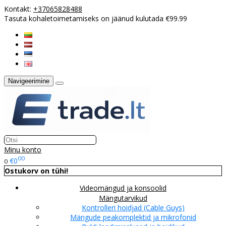
Kontakt:
+37065828488
Tasuta kohaletoimetamiseks on jäänud kulutada €99.99
Navigeerimine
Minu konto
00
€0
0
Ostukorv on tühi!
Videomängud ja konsoolid
Mängutarvikud
Kontrolleri hoidjad (Cable Guys)
Mängude peakomplektid ja mikrofonid