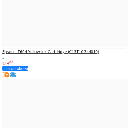
Epson - T604 Yellow Ink Cartdridge (C13T10G44010)
..
82
€14
Lisa ostukorvi