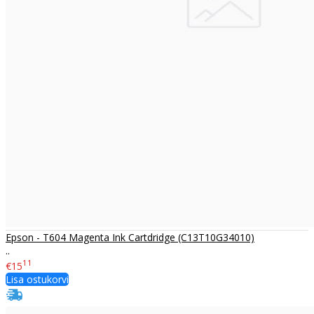
Epson - T604 Magenta Ink Cartdridge (C13T10G34010)
..
11
€15
Lisa ostukorvi