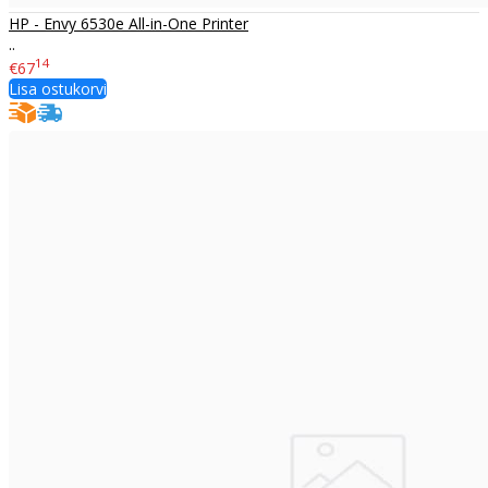
HP - Envy 6530e All-in-One Printer
..
14
€67
Lisa ostukorvi