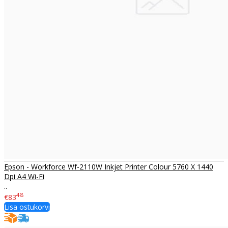
Epson - Workforce Wf-2110W Inkjet Printer Colour 5760 X 1440
Dpi A4 Wi-Fi
..
48
€83
Lisa ostukorvi