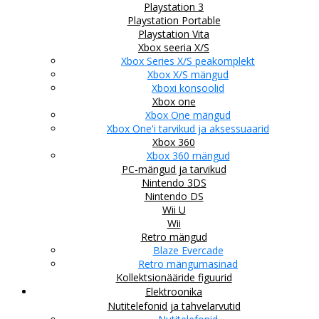
Playstation 3
Playstation Portable
Playstation Vita
Xbox seeria X/S
Xbox Series X/S peakomplekt
Xbox X/S mängud
Xboxi konsoolid
Xbox one
Xbox One mängud
Xbox One'i tarvikud ja aksessuaarid
Xbox 360
Xbox 360 mängud
PC-mängud ja tarvikud
Nintendo 3DS
Nintendo DS
Wii U
Wii
Retro mängud
Blaze Evercade
Retro mängumasinad
Kollektsionääride figuurid
Elektroonika
Nutitelefonid ja tahvelarvutid