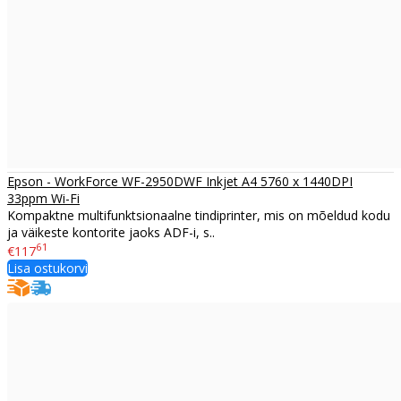
Epson - WorkForce WF-2950DWF Inkjet A4 5760 x 1440DPI
33ppm Wi-Fi
Kompaktne multifunktsionaalne tindiprinter, mis on mõeldud kodu
ja väikeste kontorite jaoks ADF-i, s..
61
€117
Lisa ostukorvi