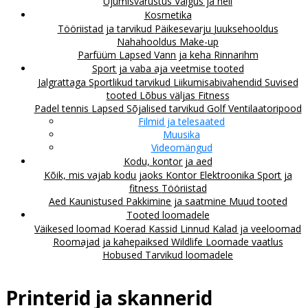
Ujumisvarustus
Valgus ja heli
Kosmetika
Tööriistad ja tarvikud
Päikesevarju
Juuksehooldus
Nahahooldus
Make-up
Parfüüm
Lapsed
Vann ja keha
Rinnarihm
Sport ja vaba aja veetmise tooted
Jalgrattaga
Sportlikud tarvikud
Liikumisabivahendid
Suvised
tooted
Lõbus väljas
Fitness
Padel tennis
Lapsed
Sõjalised tarvikud
Golf
Ventilaatoripood
Filmid ja telesaated
Muusika
Videomängud
Kodu, kontor ja aed
Kõik, mis vajab kodu jaoks
Kontor
Elektroonika
Sport ja
fitness
Tööriistad
Aed
Kaunistused
Pakkimine ja saatmine
Muud tooted
Tooted loomadele
Väikesed loomad
Koerad
Kassid
Linnud
Kalad ja veeloomad
Roomajad ja kahepaiksed
Wildlife
Loomade vaatlus
Hobused
Tarvikud loomadele
Printerid ja skannerid