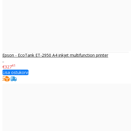
Epson - EcoTank ET-2950 A4 inkjet multifunction printer
..
41
€327
Lisa ostukorvi