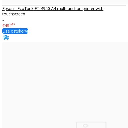
Epson - EcoTank ET-4950 A4 multifunction printer with
touchscreen
..
47
€484
Lisa ostukorvi