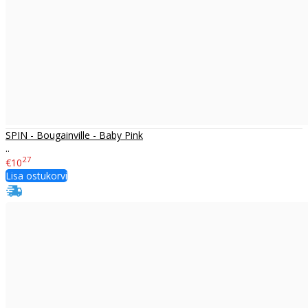
SPIN - Bougainville - Baby Pink
..
27
€10
Lisa ostukorvi