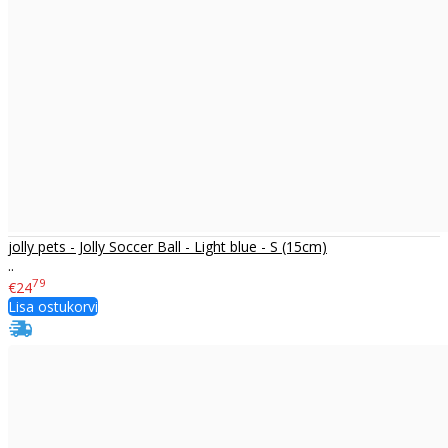
jolly pets - Jolly Soccer Ball - Light blue - S (15cm)
..
79
€24
Lisa ostukorvi