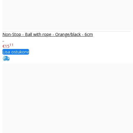
Non-Stop - Ball with rope - Orange/black - 6cm
..
11
€15
Lisa ostukorvi