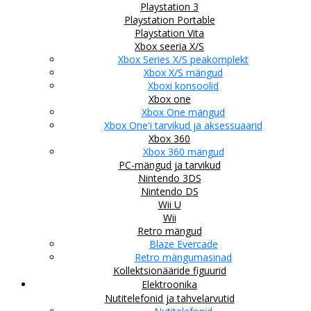
Playstation 3
Playstation Portable
Playstation Vita
Xbox seeria X/S
Xbox Series X/S peakomplekt
Xbox X/S mängud
Xboxi konsoolid
Xbox one
Xbox One mängud
Xbox One'i tarvikud ja aksessuaarid
Xbox 360
Xbox 360 mängud
PC-mängud ja tarvikud
Nintendo 3DS
Nintendo DS
Wii U
Wii
Retro mängud
Blaze Evercade
Retro mängumasinad
Kollektsionääride figuurid
Elektroonika
Nutitelefonid ja tahvelarvutid