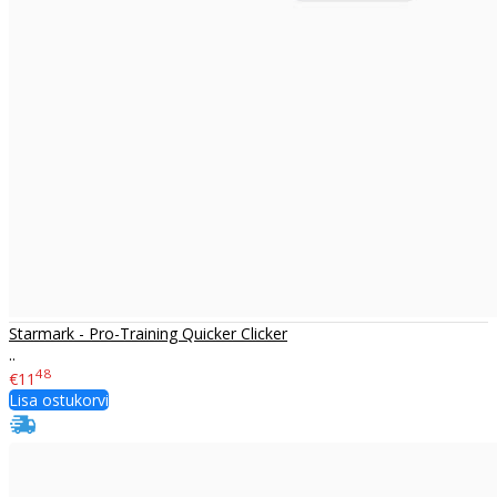
Starmark - Pro-Training Quicker Clicker
..
48
€11
Lisa ostukorvi