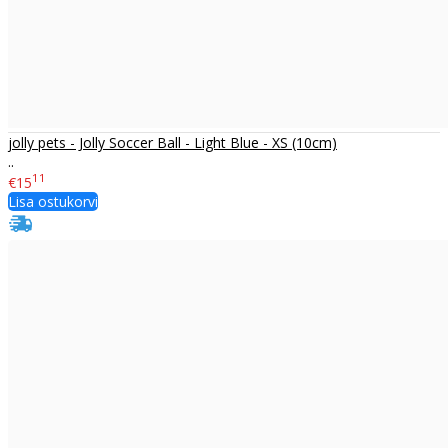
jolly pets - Jolly Soccer Ball - Light Blue - XS (10cm)
..
11
€15
Lisa ostukorvi