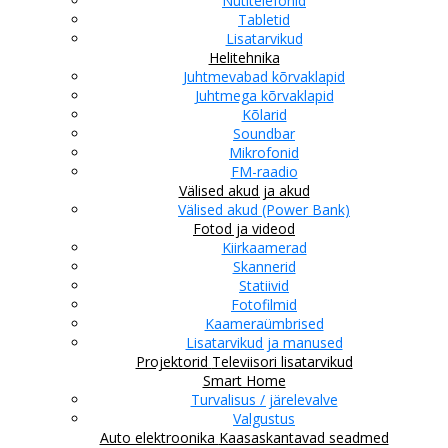
Nutitelefonid
Tabletid
Lisatarvikud
Helitehnika
Juhtmevabad kõrvaklapid
Juhtmega kõrvaklapid
Kõlarid
Soundbar
Mikrofonid
FM-raadio
Välised akud ja akud
Välised akud (Power Bank)
Fotod ja videod
Kiirkaamerad
Skannerid
Statiivid
Fotofilmid
Kaameraümbrised
Lisatarvikud ja manused
Projektorid
Televiisori lisatarvikud
Smart Home
Turvalisus / järelevalve
Valgustus
Auto elektroonika
Kaasaskantavad seadmed