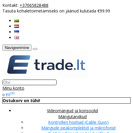
Kontakt:
+37065828488
Tasuta kohaletoimetamiseks on jäänud kulutada €99.99
Navigeerimine
Minu konto
00
€0
0
Ostukorv on tühi!
Videomängud ja konsoolid
Mängutarvikud
Kontrolleri hoidjad (Cable Guys)
Mängude peakomplektid ja mikrofonid