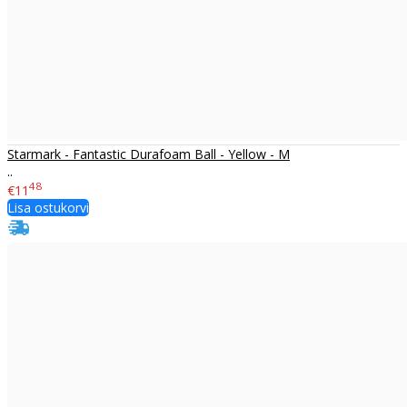
Starmark - Fantastic Durafoam Ball - Yellow - M
..
48
€11
Lisa ostukorvi