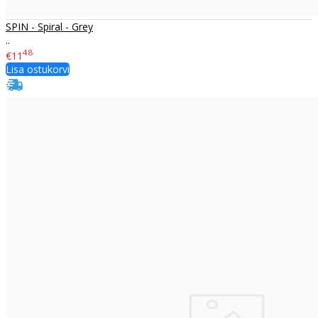
SPIN - Spiral - Grey
..
48
€11
Lisa ostukorvi