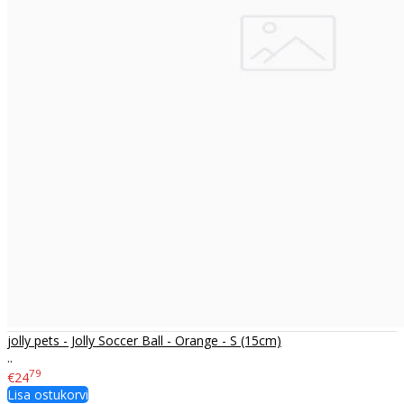
jolly pets - Jolly Soccer Ball - Orange - S (15cm)
..
79
€24
Lisa ostukorvi