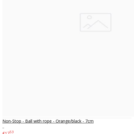
Non-Stop - Ball with rope - Orange/black - 7cm
..
53
€17