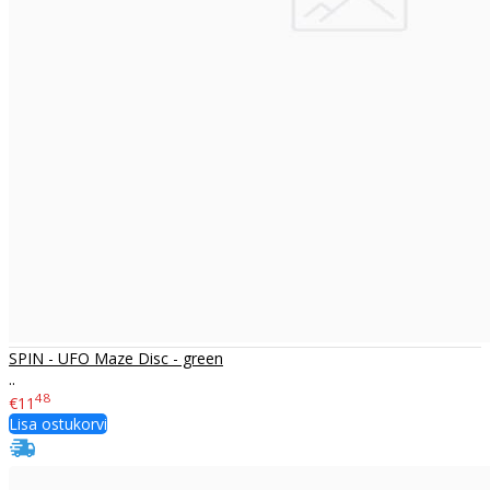
SPIN - UFO Maze Disc - green
..
48
€11
Lisa ostukorvi