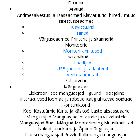
Droonid
Arvutid
Andmesalvestus ja lisaseadmed
Klaviatuurid, hiired / muud
sisestusseadmed
Klaviatuurid
Hiired
Võrguseadmed
Printerid ja skannerid
Monitoorid
Monitori kinnitused
Lisatarvikud
Laadijad
USB-jaoturid ja adapterid
Veebikaamerad
Sülearvutid
Mänguasjad
Elektroonilised mänguasjad
Figuurid
Hooajaline
Interaktiivsed loomad ja robotid
Kaugjuhitavad sõidukid
Konstruktorid
Kool
Kostüümid
Kunst ja käsitöö
Laste aksessuaarid
Mänguasjad
Mänguasjad imikutele ja väikelastele
Mänguasjad õues
Mängud
Mootorimäng
Muusikariistad
Nukud ja nukumaja
Õppemänguasjad
Pluusi mänguasjad
Puzzle
Rollimängu mänguasjad