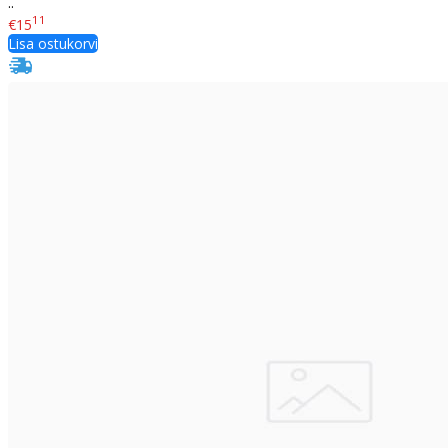
..
11
€15
Lisa ostukorvi