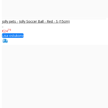
jolly pets - Jolly Soccer Ball - Red - S (15cm)
..
79
€24
Lisa ostukorvi