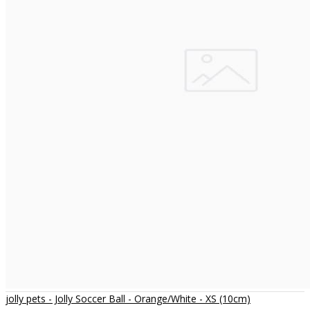
jolly pets - Jolly Soccer Ball - Orange/White - XS (10cm)