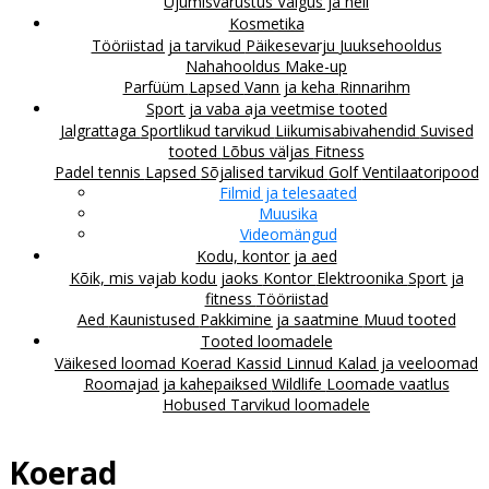
Ujumisvarustus
Valgus ja heli
Kosmetika
Tööriistad ja tarvikud
Päikesevarju
Juuksehooldus
Nahahooldus
Make-up
Parfüüm
Lapsed
Vann ja keha
Rinnarihm
Sport ja vaba aja veetmise tooted
Jalgrattaga
Sportlikud tarvikud
Liikumisabivahendid
Suvised
tooted
Lõbus väljas
Fitness
Padel tennis
Lapsed
Sõjalised tarvikud
Golf
Ventilaatoripood
Filmid ja telesaated
Muusika
Videomängud
Kodu, kontor ja aed
Kõik, mis vajab kodu jaoks
Kontor
Elektroonika
Sport ja
fitness
Tööriistad
Aed
Kaunistused
Pakkimine ja saatmine
Muud tooted
Tooted loomadele
Väikesed loomad
Koerad
Kassid
Linnud
Kalad ja veeloomad
Roomajad ja kahepaiksed
Wildlife
Loomade vaatlus
Hobused
Tarvikud loomadele
Koerad