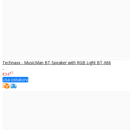
Technaxx - MusicMan BT-Speaker with RGB Light BT-X66
..
47
€34
Lisa ostukorvi