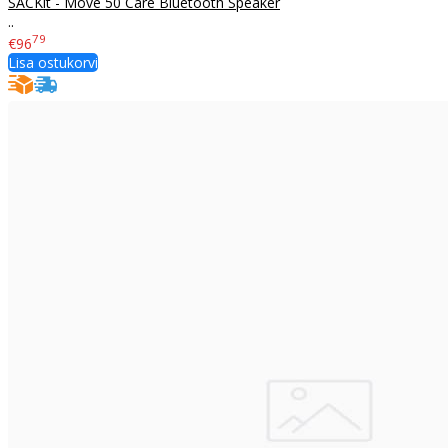
SACKit - Move 50 Care Bluetooth Speaker
..
79
€96
Lisa ostukorvi