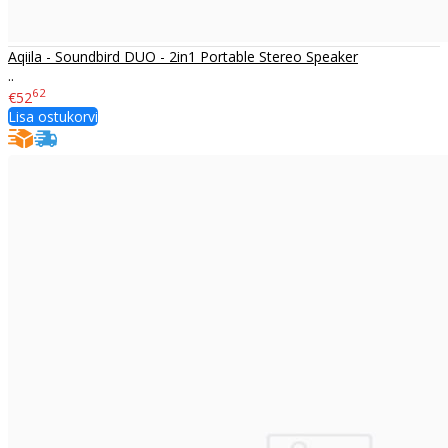
Aqiila - Soundbird DUO - 2in1 Portable Stereo Speaker
..
62
€52
Lisa ostukorvi