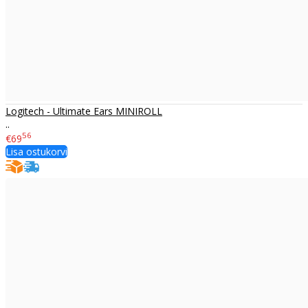
Logitech - Ultimate Ears MINIROLL
..
56
€69
Lisa ostukorvi