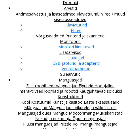
Droonid
Arvutid
Andmesalvestus ja lisaseadmed
Klaviatuurid, hiired / muud
sisestusseadmed
Klaviatuurid
Hiired
Võrguseadmed
Printerid ja skannerid
Monitoorid
Monitori kinnitused
Lisatarvikud
Laadijad
USB-jaoturid ja adapterid
Veebikaamerad
Sülearvutid
Mänguasjad
Elektroonilised mänguasjad
Figuurid
Hooajaline
Interaktiivsed loomad ja robotid
Kaugjuhitavad sõidukid
Konstruktorid
Kool
Kostüümid
Kunst ja käsitöö
Laste aksessuaarid
Mänguasjad
Mänguasjad imikutele ja väikelastele
Mänguasjad õues
Mängud
Mootorimäng
Muusikariistad
Nukud ja nukumaja
Õppemänguasjad
Pluusi mänguasjad
Puzzle
Rollimängu mänguasjad