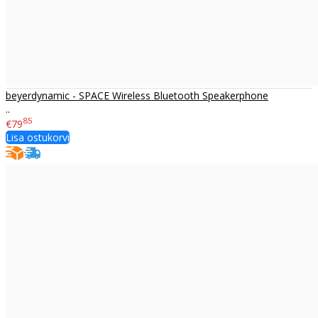
beyerdynamic - SPACE Wireless Bluetooth Speakerphone
..
85
€79
Lisa ostukorvi