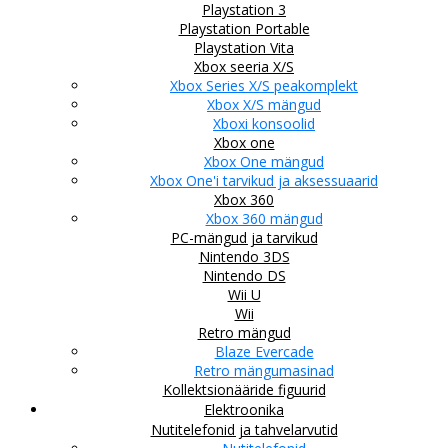
Playstation 3
Playstation Portable
Playstation Vita
Xbox seeria X/S
Xbox Series X/S peakomplekt
Xbox X/S mängud
Xboxi konsoolid
Xbox one
Xbox One mängud
Xbox One'i tarvikud ja aksessuaarid
Xbox 360
Xbox 360 mängud
PC-mängud ja tarvikud
Nintendo 3DS
Nintendo DS
Wii U
Wii
Retro mängud
Blaze Evercade
Retro mängumasinad
Kollektsionääride figuurid
Elektroonika
Nutitelefonid ja tahvelarvutid