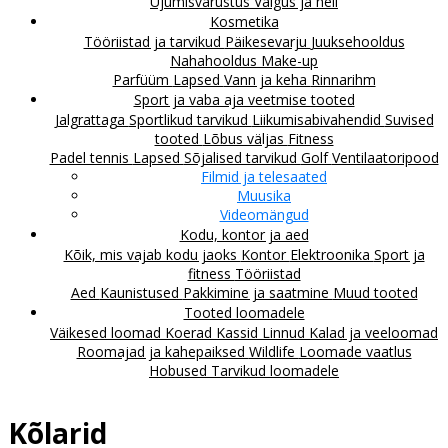
Ujumisvarustus
Valgus ja heli
Kosmetika
Tööriistad ja tarvikud
Päikesevarju
Juuksehooldus
Nahahooldus
Make-up
Parfüüm
Lapsed
Vann ja keha
Rinnarihm
Sport ja vaba aja veetmise tooted
Jalgrattaga
Sportlikud tarvikud
Liikumisabivahendid
Suvised
tooted
Lõbus väljas
Fitness
Padel tennis
Lapsed
Sõjalised tarvikud
Golf
Ventilaatoripood
Filmid ja telesaated
Muusika
Videomängud
Kodu, kontor ja aed
Kõik, mis vajab kodu jaoks
Kontor
Elektroonika
Sport ja
fitness
Tööriistad
Aed
Kaunistused
Pakkimine ja saatmine
Muud tooted
Tooted loomadele
Väikesed loomad
Koerad
Kassid
Linnud
Kalad ja veeloomad
Roomajad ja kahepaiksed
Wildlife
Loomade vaatlus
Hobused
Tarvikud loomadele
Kõlarid