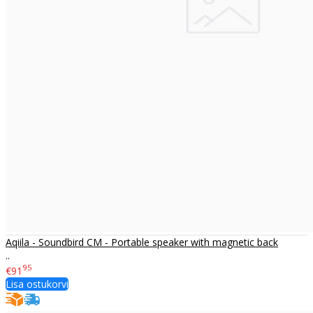
Aqiila - Soundbird CM - Portable speaker with magnetic back
..
95
€91
Lisa ostukorvi