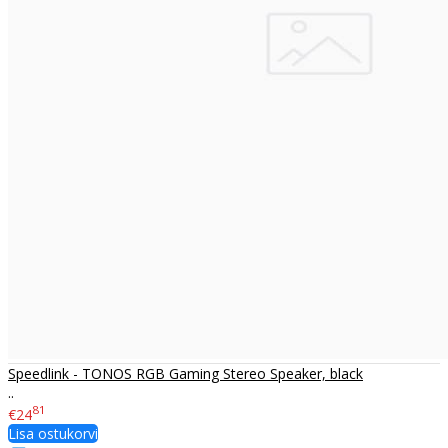
Speedlink - TONOS RGB Gaming Stereo Speaker, black
..
81
€24
Lisa ostukorvi