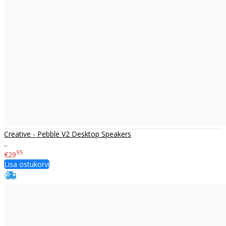
Creative - Pebble V2 Desktop Speakers
..
95
€29
Lisa ostukorvi