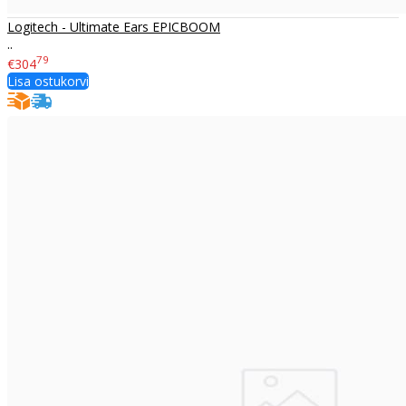
Logitech - Ultimate Ears EPICBOOM
..
79
€304
Lisa ostukorvi