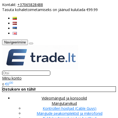
Kontakt:
+37065828488
Tasuta kohaletoimetamiseks on jäänud kulutada €99.99
Navigeerimine
Minu konto
00
€0
0
Ostukorv on tühi!
Videomängud ja konsoolid
Mängutarvikud
Kontrolleri hoidjad (Cable Guys)
Mängude peakomplektid ja mikrofonid