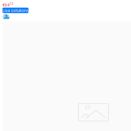
72
€64
Lisa ostukorvi