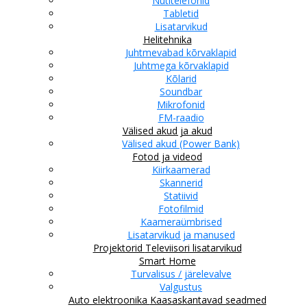
Nutitelefonid
Tabletid
Lisatarvikud
Helitehnika
Juhtmevabad kõrvaklapid
Juhtmega kõrvaklapid
Kõlarid
Soundbar
Mikrofonid
FM-raadio
Välised akud ja akud
Välised akud (Power Bank)
Fotod ja videod
Kiirkaamerad
Skannerid
Statiivid
Fotofilmid
Kaameraümbrised
Lisatarvikud ja manused
Projektorid
Televiisori lisatarvikud
Smart Home
Turvalisus / järelevalve
Valgustus
Auto elektroonika
Kaasaskantavad seadmed