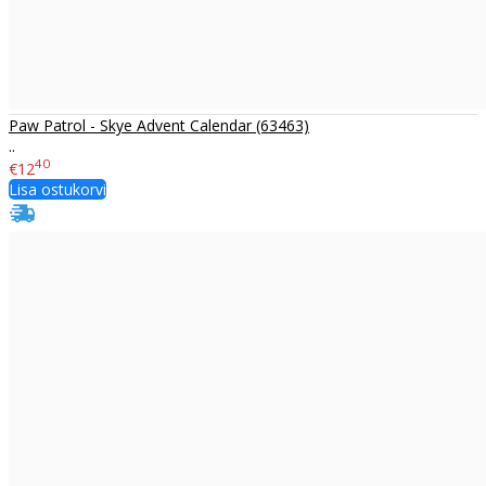
Paw Patrol - Skye Advent Calendar (63463)
..
40
€12
Lisa ostukorvi