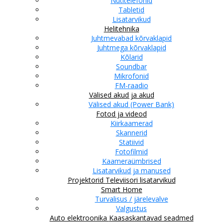
Nutitelefonid
Tabletid
Lisatarvikud
Helitehnika
Juhtmevabad kõrvaklapid
Juhtmega kõrvaklapid
Kõlarid
Soundbar
Mikrofonid
FM-raadio
Välised akud ja akud
Välised akud (Power Bank)
Fotod ja videod
Kiirkaamerad
Skannerid
Statiivid
Fotofilmid
Kaameraümbrised
Lisatarvikud ja manused
Projektorid
Televiisori lisatarvikud
Smart Home
Turvalisus / järelevalve
Valgustus
Auto elektroonika
Kaasaskantavad seadmed