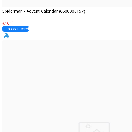
Spiderman - Advent Calendar (6600000157)
..
94
€16
Lisa ostukorvi