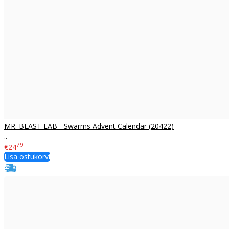
MR. BEAST LAB - Swarms Advent Calendar (20422)
..
79
€24
Lisa ostukorvi