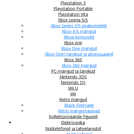
Playstation 3
Playstation Portable
Playstation Vita
Xbox seeria X/S
Xbox Series X/S peakomplekt
Xbox X/S mängud
Xboxi konsoolid
Xbox one
Xbox One mängud
Xbox One'i tarvikud ja aksessuaarid
Xbox 360
Xbox 360 mängud
PC-mängud ja tarvikud
Nintendo 3DS
Nintendo DS
Wii U
Wii
Retro mängud
Blaze Evercade
Retro mängumasinad
Kollektsionääride figuurid
Elektroonika
Nutitelefonid ja tahvelarvutid