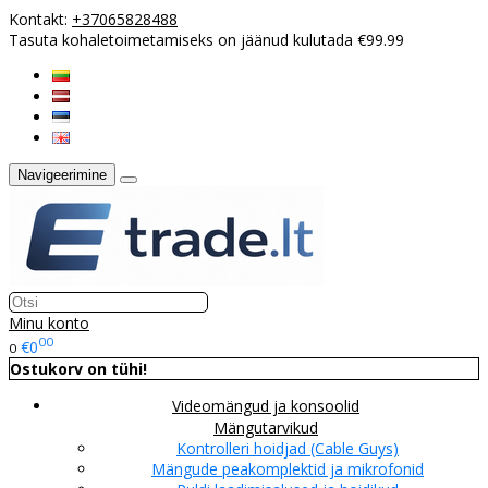
Kontakt:
+37065828488
Tasuta kohaletoimetamiseks on jäänud kulutada €99.99
Navigeerimine
Minu konto
00
€0
0
Ostukorv on tühi!
Videomängud ja konsoolid
Mängutarvikud
Kontrolleri hoidjad (Cable Guys)
Mängude peakomplektid ja mikrofonid