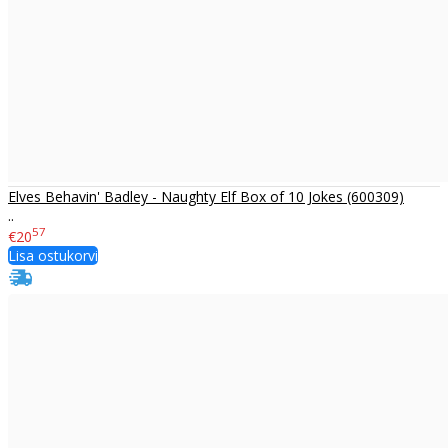
Elves Behavin' Badley - Naughty Elf Box of 10 Jokes (600309)
..
57
€20
Lisa ostukorvi