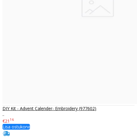
DIY Kit - Advent Calender- Embroidery (977602)
..
16
€21
Lisa ostukorvi