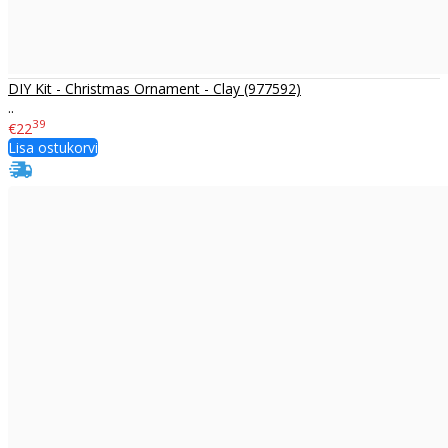
DIY Kit - Christmas Ornament - Clay (977592)
..
39
€22
Lisa ostukorvi