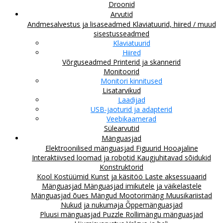
Droonid
Arvutid
Andmesalvestus ja lisaseadmed
Klaviatuurid, hiired / muud
sisestusseadmed
Klaviatuurid
Hiired
Võrguseadmed
Printerid ja skannerid
Monitoorid
Monitori kinnitused
Lisatarvikud
Laadijad
USB-jaoturid ja adapterid
Veebikaamerad
Sülearvutid
Mänguasjad
Elektroonilised mänguasjad
Figuurid
Hooajaline
Interaktiivsed loomad ja robotid
Kaugjuhitavad sõidukid
Konstruktorid
Kool
Kostüümid
Kunst ja käsitöö
Laste aksessuaarid
Mänguasjad
Mänguasjad imikutele ja väikelastele
Mänguasjad õues
Mängud
Mootorimäng
Muusikariistad
Nukud ja nukumaja
Õppemänguasjad
Pluusi mänguasjad
Puzzle
Rollimängu mänguasjad