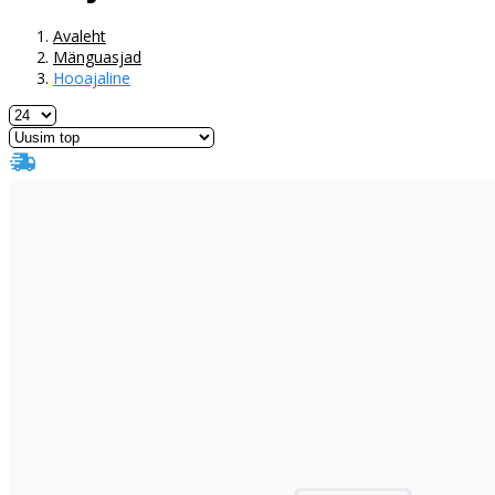
Avaleht
Mänguasjad
Hooajaline