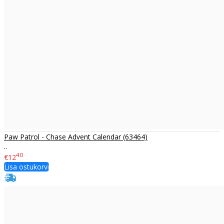
Paw Patrol - Chase Advent Calendar (63464)
..
40
€12
Lisa ostukorvi