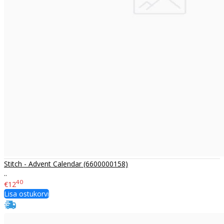
Stitch - Advent Calendar (6600000158)
..
40
€12
Lisa ostukorvi