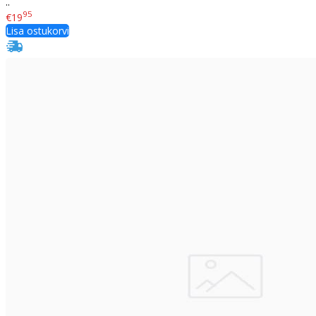
..
95
€19
Lisa ostukorvi