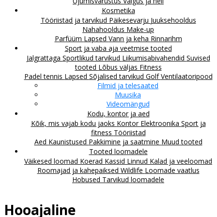
Ujumisvarustus
Valgus ja heli
Kosmetika
Tööriistad ja tarvikud
Päikesevarju
Juuksehooldus
Nahahooldus
Make-up
Parfüüm
Lapsed
Vann ja keha
Rinnarihm
Sport ja vaba aja veetmise tooted
Jalgrattaga
Sportlikud tarvikud
Liikumisabivahendid
Suvised
tooted
Lõbus väljas
Fitness
Padel tennis
Lapsed
Sõjalised tarvikud
Golf
Ventilaatoripood
Filmid ja telesaated
Muusika
Videomängud
Kodu, kontor ja aed
Kõik, mis vajab kodu jaoks
Kontor
Elektroonika
Sport ja
fitness
Tööriistad
Aed
Kaunistused
Pakkimine ja saatmine
Muud tooted
Tooted loomadele
Väikesed loomad
Koerad
Kassid
Linnud
Kalad ja veeloomad
Roomajad ja kahepaiksed
Wildlife
Loomade vaatlus
Hobused
Tarvikud loomadele
Hooajaline