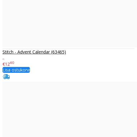
Stitch - Advent Calendar (63465)
..
40
€12
Lisa ostukorvi