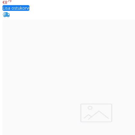
79
€8
Lisa ostukorvi