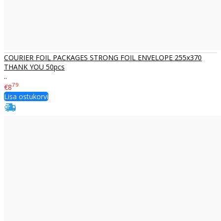
COURIER FOIL PACKAGES STRONG FOIL ENVELOPE 255x370
THANK YOU 50pcs
..
79
€8
Lisa ostukorvi