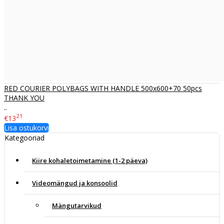
RED COURIER POLYBAGS WITH HANDLE 500x600+70 50pcs
THANK YOU
..
21
€13
Lisa ostukorvi
Kategooriad
Kiire kohaletoimetamine (1-2 päeva)
Videomängud ja konsoolid
Mängutarvikud