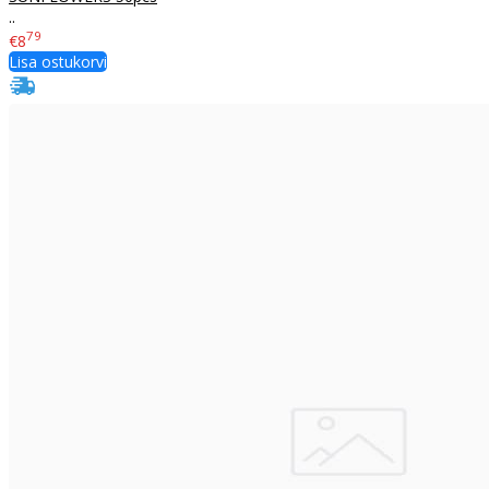
..
79
€8
Lisa ostukorvi