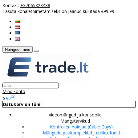
Kontakt:
+37065828488
Tasuta kohaletoimetamiseks on jäänud kulutada €99.99
Navigeerimine
Minu konto
00
€0
0
Ostukorv on tühi!
Videomängud ja konsoolid
Mängutarvikud
Kontrolleri hoidjad (Cable Guys)
Mängude peakomplektid ja mikrofonid