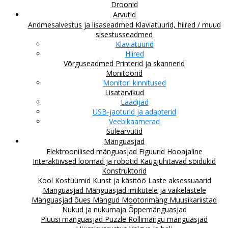
Droonid
Arvutid
Andmesalvestus ja lisaseadmed
Klaviatuurid, hiired / muud
sisestusseadmed
Klaviatuurid
Hiired
Võrguseadmed
Printerid ja skannerid
Monitoorid
Monitori kinnitused
Lisatarvikud
Laadijad
USB-jaoturid ja adapterid
Veebikaamerad
Sülearvutid
Mänguasjad
Elektroonilised mänguasjad
Figuurid
Hooajaline
Interaktiivsed loomad ja robotid
Kaugjuhitavad sõidukid
Konstruktorid
Kool
Kostüümid
Kunst ja käsitöö
Laste aksessuaarid
Mänguasjad
Mänguasjad imikutele ja väikelastele
Mänguasjad õues
Mängud
Mootorimäng
Muusikariistad
Nukud ja nukumaja
Õppemänguasjad
Pluusi mänguasjad
Puzzle
Rollimängu mänguasjad