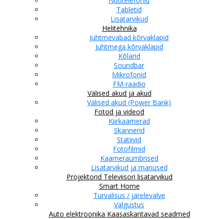
Nutitelefonid
Tabletid
Lisatarvikud
Helitehnika
Juhtmevabad kõrvaklapid
Juhtmega kõrvaklapid
Kõlarid
Soundbar
Mikrofonid
FM-raadio
Välised akud ja akud
Välised akud (Power Bank)
Fotod ja videod
Kiirkaamerad
Skannerid
Statiivid
Fotofilmid
Kaameraümbrised
Lisatarvikud ja manused
Projektorid
Televiisori lisatarvikud
Smart Home
Turvalisus / järelevalve
Valgustus
Auto elektroonika
Kaasaskantavad seadmed