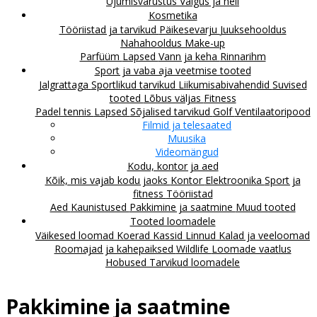
Ujumisvarustus
Valgus ja heli
Kosmetika
Tööriistad ja tarvikud
Päikesevarju
Juuksehooldus
Nahahooldus
Make-up
Parfüüm
Lapsed
Vann ja keha
Rinnarihm
Sport ja vaba aja veetmise tooted
Jalgrattaga
Sportlikud tarvikud
Liikumisabivahendid
Suvised
tooted
Lõbus väljas
Fitness
Padel tennis
Lapsed
Sõjalised tarvikud
Golf
Ventilaatoripood
Filmid ja telesaated
Muusika
Videomängud
Kodu, kontor ja aed
Kõik, mis vajab kodu jaoks
Kontor
Elektroonika
Sport ja
fitness
Tööriistad
Aed
Kaunistused
Pakkimine ja saatmine
Muud tooted
Tooted loomadele
Väikesed loomad
Koerad
Kassid
Linnud
Kalad ja veeloomad
Roomajad ja kahepaiksed
Wildlife
Loomade vaatlus
Hobused
Tarvikud loomadele
Pakkimine ja saatmine