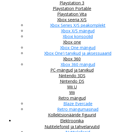
Playstation 3
Playstation Portable
Playstation Vita
Xbox seeria X/S
Xbox Series X/S peakomplekt
Xbox X/S mängud
Xboxi konsoolid
Xbox one
Xbox One mängud
Xbox One'i tarvikud ja aksessuaarid
Xbox 360
Xbox 360 mängud
PC-mängud ja tarvikud
Nintendo 3DS
Nintendo DS
Wii U
Wii
Retro mängud
Blaze Evercade
Retro mängumasinad
Kollektsionääride figuurid
Elektroonika
Nutitelefonid ja tahvelarvutid