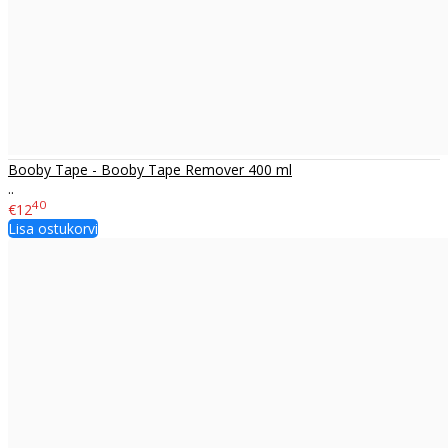
Booby Tape - Booby Tape Remover 400 ml
..
40
€12
Lisa ostukorvi