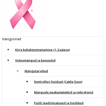
Kategooriad
Kiire kohaletoimetamine (1-2 päeva)
Videomängud ja konsoolid
Mängutarvikud
Kontrolleri hoidjad (Cable Guys)
Mängude peakomplektid ja mikrofonid
Puldi laadimisalused ja hoidikud