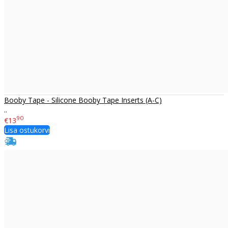
Booby Tape - Silicone Booby Tape Inserts (A-C)
..
90
€13
Lisa ostukorvi