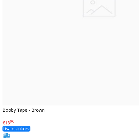
Booby Tape - Brown
..
90
€13
Lisa ostukorvi