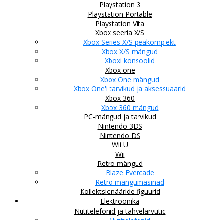
Playstation 3
Playstation Portable
Playstation Vita
Xbox seeria X/S
Xbox Series X/S peakomplekt
Xbox X/S mängud
Xboxi konsoolid
Xbox one
Xbox One mängud
Xbox One'i tarvikud ja aksessuaarid
Xbox 360
Xbox 360 mängud
PC-mängud ja tarvikud
Nintendo 3DS
Nintendo DS
Wii U
Wii
Retro mängud
Blaze Evercade
Retro mängumasinad
Kollektsionääride figuurid
Elektroonika
Nutitelefonid ja tahvelarvutid