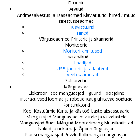
Droonid
Arvutid
Andmesalvestus ja lisaseadmed
Klaviatuurid, hiired / muud
sisestusseadmed
Klaviatuurid
Hiired
Võrguseadmed
Printerid ja skannerid
Monitoorid
Monitori kinnitused
Lisatarvikud
Laadijad
USB-jaoturid ja adapterid
Veebikaamerad
Sülearvutid
Mänguasjad
Elektroonilised mänguasjad
Figuurid
Hooajaline
Interaktiivsed loomad ja robotid
Kaugjuhitavad sõidukid
Konstruktorid
Kool
Kostüümid
Kunst ja käsitöö
Laste aksessuaarid
Mänguasjad
Mänguasjad imikutele ja väikelastele
Mänguasjad õues
Mängud
Mootorimäng
Muusikariistad
Nukud ja nukumaja
Õppemänguasjad
Pluusi mänguasjad
Puzzle
Rollimängu mänguasjad