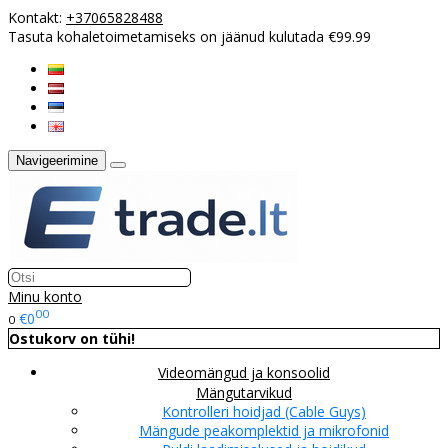
Kontakt:
+37065828488
Tasuta kohaletoimetamiseks on jäänud kulutada €99.99
Navigeerimine
Minu konto
00
€0
0
Ostukorv on tühi!
Videomängud ja konsoolid
Mängutarvikud
Kontrolleri hoidjad (Cable Guys)
Mängude peakomplektid ja mikrofonid