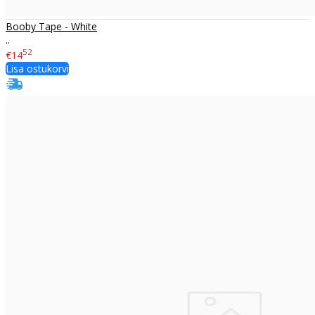
Booby Tape - White
..
52
€14
Lisa ostukorvi