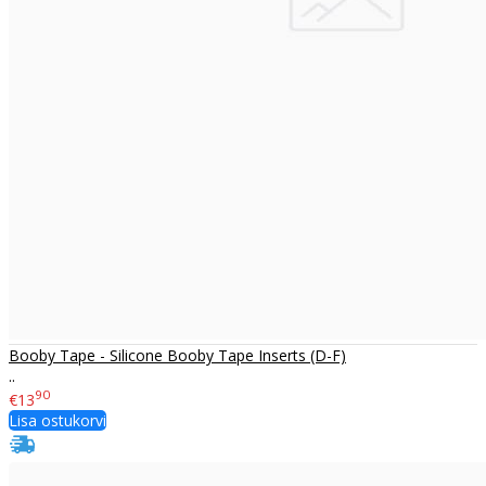
Booby Tape - Silicone Booby Tape Inserts (D-F)
..
90
€13
Lisa ostukorvi