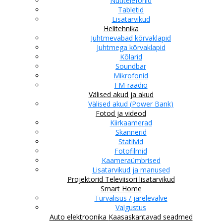
Nutitelefonid
Tabletid
Lisatarvikud
Helitehnika
Juhtmevabad kõrvaklapid
Juhtmega kõrvaklapid
Kõlarid
Soundbar
Mikrofonid
FM-raadio
Välised akud ja akud
Välised akud (Power Bank)
Fotod ja videod
Kiirkaamerad
Skannerid
Statiivid
Fotofilmid
Kaameraümbrised
Lisatarvikud ja manused
Projektorid
Televiisori lisatarvikud
Smart Home
Turvalisus / järelevalve
Valgustus
Auto elektroonika
Kaasaskantavad seadmed