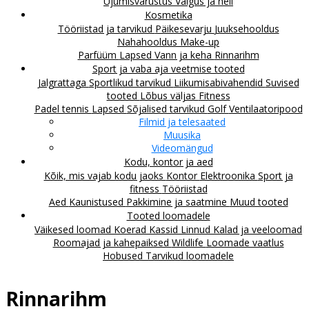
Ujumisvarustus
Valgus ja heli
Kosmetika
Tööriistad ja tarvikud
Päikesevarju
Juuksehooldus
Nahahooldus
Make-up
Parfüüm
Lapsed
Vann ja keha
Rinnarihm
Sport ja vaba aja veetmise tooted
Jalgrattaga
Sportlikud tarvikud
Liikumisabivahendid
Suvised
tooted
Lõbus väljas
Fitness
Padel tennis
Lapsed
Sõjalised tarvikud
Golf
Ventilaatoripood
Filmid ja telesaated
Muusika
Videomängud
Kodu, kontor ja aed
Kõik, mis vajab kodu jaoks
Kontor
Elektroonika
Sport ja
fitness
Tööriistad
Aed
Kaunistused
Pakkimine ja saatmine
Muud tooted
Tooted loomadele
Väikesed loomad
Koerad
Kassid
Linnud
Kalad ja veeloomad
Roomajad ja kahepaiksed
Wildlife
Loomade vaatlus
Hobused
Tarvikud loomadele
Rinnarihm