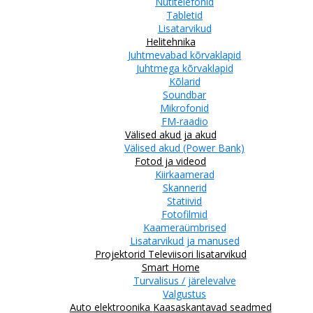
Nutitelefonid
Tabletid
Lisatarvikud
Helitehnika
Juhtmevabad kõrvaklapid
Juhtmega kõrvaklapid
Kõlarid
Soundbar
Mikrofonid
FM-raadio
Välised akud ja akud
Välised akud (Power Bank)
Fotod ja videod
Kiirkaamerad
Skannerid
Statiivid
Fotofilmid
Kaameraümbrised
Lisatarvikud ja manused
Projektorid
Televiisori lisatarvikud
Smart Home
Turvalisus / järelevalve
Valgustus
Auto elektroonika
Kaasaskantavad seadmed