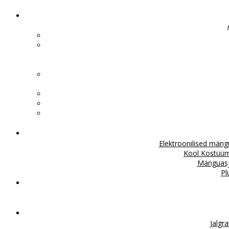
Elektroonilised män
Kool
Kostüü
Mänguas
Pl
Jalgr