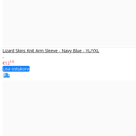
Lizard Skins Knit Arm Sleeve - Navy Blue - YL/YXL
..
10
€12
Lisa ostukorvi