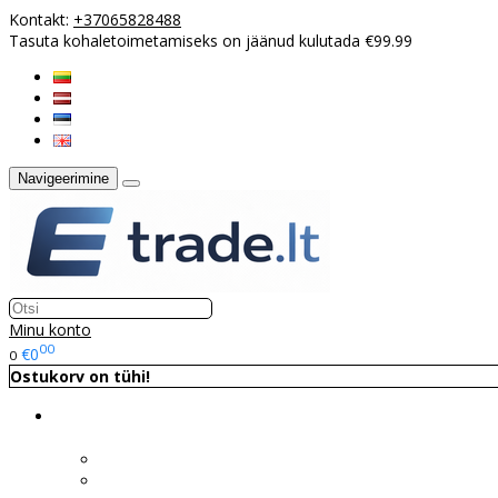
Kontakt:
+37065828488
Tasuta kohaletoimetamiseks on jäänud kulutada €99.99
Navigeerimine
Minu konto
00
€0
0
Ostukorv on tühi!