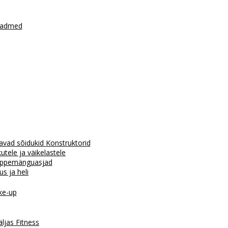
seadmed
avad sõidukid
Konstruktorid
tele ja väikelastele
ppemänguasjad
us ja heli
e-up
äljas
Fitness