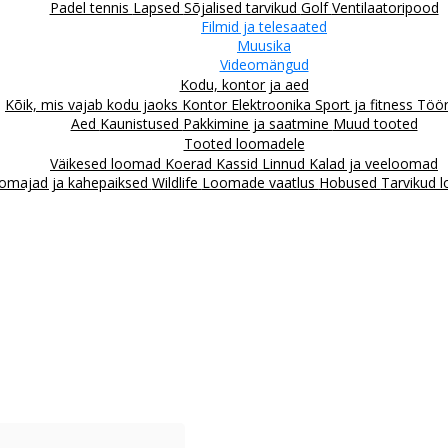
Padel tennis
Lapsed
Sõjalised tarvikud
Golf
Ventilaatoripood
Filmid ja telesaated
Muusika
Videomängud
Kodu, kontor ja aed
Kõik, mis vajab kodu jaoks
Kontor
Elektroonika
Sport ja fitness
Töör
Aed
Kaunistused
Pakkimine ja saatmine
Muud tooted
Tooted loomadele
Väikesed loomad
Koerad
Kassid
Linnud
Kalad ja veeloomad
omajad ja kahepaiksed
Wildlife
Loomade vaatlus
Hobused
Tarvikud 