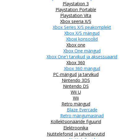
Playstation 3
Playstation Portable
Playstation Vita
Xbox seeria X/S
Xbox Series X/S peakomplekt
Xbox X/S mängud
Xboxi konsoolid
Xbox one
Xbox One mängud
Xbox One'i tarvikud ja aksessuaarid
Xbox 360
Xbox 360 mängud
PC-mängud ja tarvikud
Nintendo 3DS
Nintendo DS
Wii U
Wii
Retro mängud
Blaze Evercade
Retro mängumasinad
Kollektsionääride figuurid
Elektroonika
Nutitelefonid ja tahvelarvutid