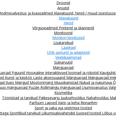
Droonid
Arvutid
Andmesalvestus ja lisaseadmed
Klaviatuurid, hiired / muud sisestus
Klaviatuurid
Hiired
Võrguseadmed
Printerid ja skannerid
Monitoorid
Monitori kinnitused
Lisatarvikud
Laadijad
USB-jaoturid ja adapterid
Veebikaamerad
Sülearvutid
Mänguasjad
guasjad
Figuurid
Hooajaline
Interaktiivsed loomad ja robotid
Kaugjuhit
mid
Kunst ja käsitöö
Laste aksessuaarid
Mänguasjad
Mänguasjad imiku
jad õues
Mängud
Mootorimäng
Muusikariistad
Nukud ja nukumaja
Õ
uusi mänguasjad
Puzzle
Rollimängu mänguasjad
Ujumisvarustus
Valg
Kosmetika
Tööriistad ja tarvikud
Päikesevarju
Juuksehooldus
Nahahooldus
Mak
Parfüüm
Lapsed
Vann ja keha
Rinnarihm
Sport ja vaba aja veetmise tooted
attaga
Sportlikud tarvikud
Liikumisabivahendid
Suvised tooted
Lõbus v