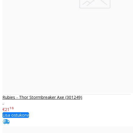
Rubies - Thor Stormbreaker Axe (301249)
..
18
€21
Lisa ostukorvi