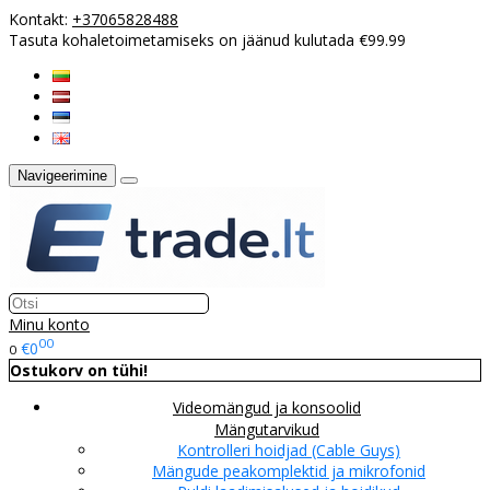
Kontakt:
+37065828488
Tasuta kohaletoimetamiseks on jäänud kulutada €99.99
Navigeerimine
Minu konto
00
€0
0
Ostukorv on tühi!
Videomängud ja konsoolid
Mängutarvikud
Kontrolleri hoidjad (Cable Guys)
Mängude peakomplektid ja mikrofonid