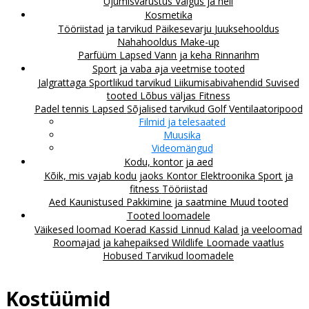
Ujumisvarustus
Valgus ja heli
Kosmetika
Tööriistad ja tarvikud
Päikesevarju
Juuksehooldus
Nahahooldus
Make-up
Parfüüm
Lapsed
Vann ja keha
Rinnarihm
Sport ja vaba aja veetmise tooted
Jalgrattaga
Sportlikud tarvikud
Liikumisabivahendid
Suvised
tooted
Lõbus väljas
Fitness
Padel tennis
Lapsed
Sõjalised tarvikud
Golf
Ventilaatoripood
Filmid ja telesaated
Muusika
Videomängud
Kodu, kontor ja aed
Kõik, mis vajab kodu jaoks
Kontor
Elektroonika
Sport ja
fitness
Tööriistad
Aed
Kaunistused
Pakkimine ja saatmine
Muud tooted
Tooted loomadele
Väikesed loomad
Koerad
Kassid
Linnud
Kalad ja veeloomad
Roomajad ja kahepaiksed
Wildlife
Loomade vaatlus
Hobused
Tarvikud loomadele
Kostüümid