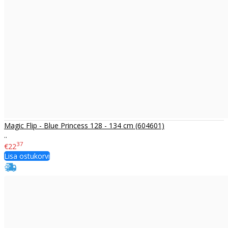
Magic Flip - Blue Princess 128 - 134 cm (604601)
..
37
€22
Lisa ostukorvi