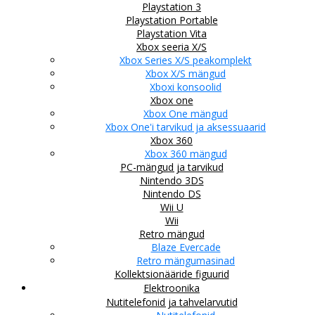
Playstation 3
Playstation Portable
Playstation Vita
Xbox seeria X/S
Xbox Series X/S peakomplekt
Xbox X/S mängud
Xboxi konsoolid
Xbox one
Xbox One mängud
Xbox One'i tarvikud ja aksessuaarid
Xbox 360
Xbox 360 mängud
PC-mängud ja tarvikud
Nintendo 3DS
Nintendo DS
Wii U
Wii
Retro mängud
Blaze Evercade
Retro mängumasinad
Kollektsionääride figuurid
Elektroonika
Nutitelefonid ja tahvelarvutid