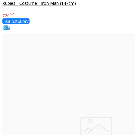
Rubies - Costume - Iron Man (147cm)
..
62
€26
Lisa ostukorvi