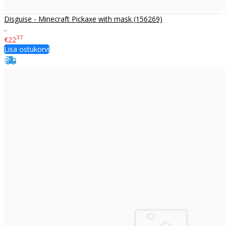
Disguise - Minecraft Pickaxe with mask (156269)
..
37
€22
Lisa ostukorvi