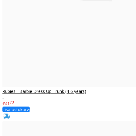
Rubies - Barbie Dress Up Trunk (4-6 years)
..
73
€41
Lisa ostukorvi