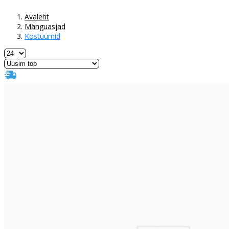
Avaleht
Mänguasjad
Kostüümid