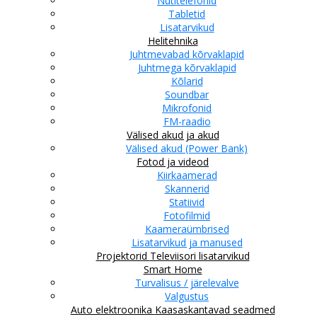
Nutitelefonid
Tabletid
Lisatarvikud
Helitehnika
Juhtmevabad kõrvaklapid
Juhtmega kõrvaklapid
Kõlarid
Soundbar
Mikrofonid
FM-raadio
Välised akud ja akud
Välised akud (Power Bank)
Fotod ja videod
Kiirkaamerad
Skannerid
Statiivid
Fotofilmid
Kaameraümbrised
Lisatarvikud ja manused
Projektorid
Televiisori lisatarvikud
Smart Home
Turvalisus / järelevalve
Valgustus
Auto elektroonika
Kaasaskantavad seadmed