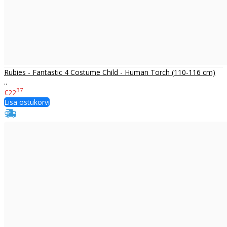
Rubies - Fantastic 4 Costume Child - Human Torch (110-116 cm)
..
37
€22
Lisa ostukorvi