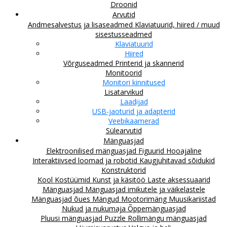
Droonid
Arvutid
Andmesalvestus ja lisaseadmed
Klaviatuurid, hiired / muud
sisestusseadmed
Klaviatuurid
Hiired
Võrguseadmed
Printerid ja skannerid
Monitoorid
Monitori kinnitused
Lisatarvikud
Laadijad
USB-jaoturid ja adapterid
Veebikaamerad
Sülearvutid
Mänguasjad
Elektroonilised mänguasjad
Figuurid
Hooajaline
Interaktiivsed loomad ja robotid
Kaugjuhitavad sõidukid
Konstruktorid
Kool
Kostüümid
Kunst ja käsitöö
Laste aksessuaarid
Mänguasjad
Mänguasjad imikutele ja väikelastele
Mänguasjad õues
Mängud
Mootorimäng
Muusikariistad
Nukud ja nukumaja
Õppemänguasjad
Pluusi mänguasjad
Puzzle
Rollimängu mänguasjad