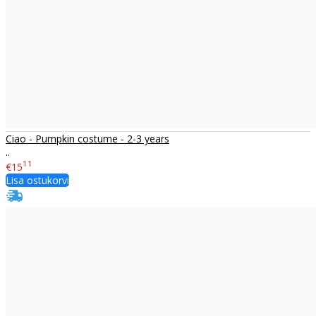
Ciao - Pumpkin costume - 2-3 years
..
11
€15
Lisa ostukorvi