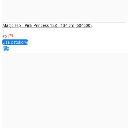
Magic Flip - Pink Princess 128 - 134 cm (604600)
..
78
€21
Lisa ostukorvi