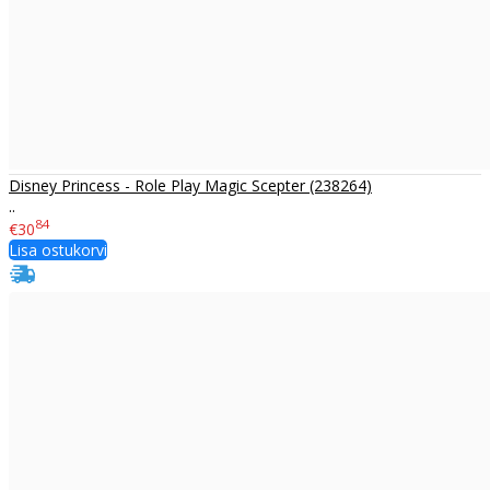
Disney Princess - Role Play Magic Scepter (238264)
..
84
€30
Lisa ostukorvi