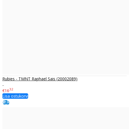
Rubies - TMNT Raphael Sais (20002089)
..
32
€16
Lisa ostukorvi