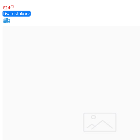
..
79
€24
Lisa ostukorvi