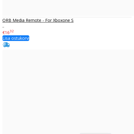
ORB Media Remote - For Xboxone S
..
32
€16
Lisa ostukorvi