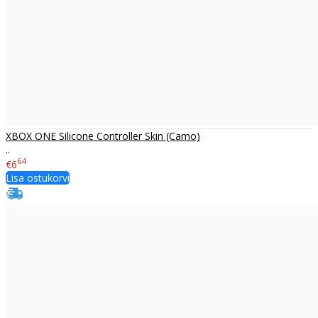
XBOX ONE Silicone Controller Skin (Camo)
..
64
€6
Lisa ostukorvi