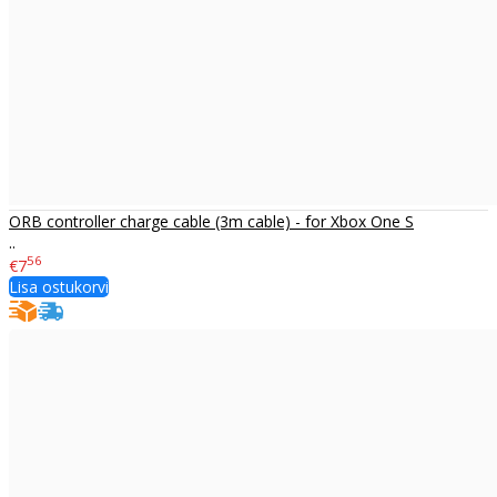
ORB controller charge cable (3m cable) - for Xbox One S
..
56
€7
Lisa ostukorvi