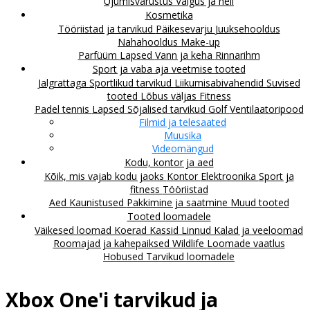
Ujumisvarustus
Valgus ja heli
Kosmetika
Tööriistad ja tarvikud
Päikesevarju
Juuksehooldus
Nahahooldus
Make-up
Parfüüm
Lapsed
Vann ja keha
Rinnarihm
Sport ja vaba aja veetmise tooted
Jalgrattaga
Sportlikud tarvikud
Liikumisabivahendid
Suvised
tooted
Lõbus väljas
Fitness
Padel tennis
Lapsed
Sõjalised tarvikud
Golf
Ventilaatoripood
Filmid ja telesaated
Muusika
Videomängud
Kodu, kontor ja aed
Kõik, mis vajab kodu jaoks
Kontor
Elektroonika
Sport ja
fitness
Tööriistad
Aed
Kaunistused
Pakkimine ja saatmine
Muud tooted
Tooted loomadele
Väikesed loomad
Koerad
Kassid
Linnud
Kalad ja veeloomad
Roomajad ja kahepaiksed
Wildlife
Loomade vaatlus
Hobused
Tarvikud loomadele
Xbox One'i tarvikud ja