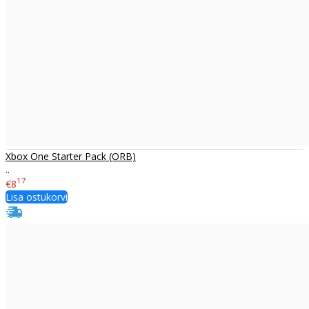
Xbox One Starter Pack (ORB)
..
17
€8
Lisa ostukorvi