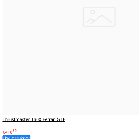
Thrustmaster T300 Ferrari GTE
..
59
€416
Lisa ostukorvi