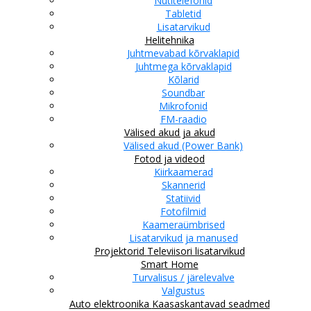
Nutitelefonid
Tabletid
Lisatarvikud
Helitehnika
Juhtmevabad kõrvaklapid
Juhtmega kõrvaklapid
Kõlarid
Soundbar
Mikrofonid
FM-raadio
Välised akud ja akud
Välised akud (Power Bank)
Fotod ja videod
Kiirkaamerad
Skannerid
Statiivid
Fotofilmid
Kaameraümbrised
Lisatarvikud ja manused
Projektorid
Televiisori lisatarvikud
Smart Home
Turvalisus / järelevalve
Valgustus
Auto elektroonika
Kaasaskantavad seadmed