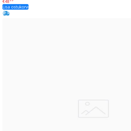
€48
Lisa ostukorvi