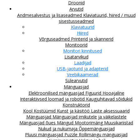
Droonid
Arvutid
Andmesalvestus ja lisaseadmed
Klaviatuurid, hiired / muud
sisestusseadmed
Klaviatuurid
Hiired
Võrguseadmed
Printerid ja skannerid
Monitoorid
Monitori kinnitused
Lisatarvikud
Laadijad
USB-jaoturid ja adapterid
Veebikaamerad
Sülearvutid
Mänguasjad
Elektroonilised mänguasjad
Figuurid
Hooajaline
Interaktiivsed loomad ja robotid
Kaugjuhitavad sõidukid
Konstruktorid
Kool
Kostüümid
Kunst ja käsitöö
Laste aksessuaarid
Mänguasjad
Mänguasjad imikutele ja väikelastele
Mänguasjad õues
Mängud
Mootorimäng
Muusikariistad
Nukud ja nukumaja
Õppemänguasjad
Pluusi mänguasjad
Puzzle
Rollimängu mänguasjad