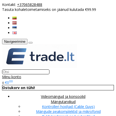
Kontakt:
+37065828488
Tasuta kohaletoimetamiseks on jäänud kulutada €99.99
Navigeerimine
Minu konto
00
€0
0
Ostukorv on tühi!
Videomängud ja konsoolid
Mängutarvikud
Kontrolleri hoidjad (Cable Guys)
Mängude peakomplektid ja mikrofonid