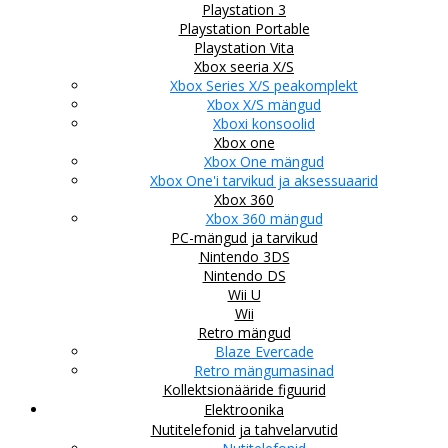
Playstation 3
Playstation Portable
Playstation Vita
Xbox seeria X/S
Xbox Series X/S peakomplekt
Xbox X/S mängud
Xboxi konsoolid
Xbox one
Xbox One mängud
Xbox One'i tarvikud ja aksessuaarid
Xbox 360
Xbox 360 mängud
PC-mängud ja tarvikud
Nintendo 3DS
Nintendo DS
Wii U
Wii
Retro mängud
Blaze Evercade
Retro mängumasinad
Kollektsionääride figuurid
Elektroonika
Nutitelefonid ja tahvelarvutid