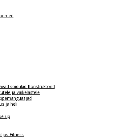
seadmed
avad sõidukid
Konstruktorid
tele ja väikelastele
ppemänguasjad
us ja heli
e-up
äljas
Fitness