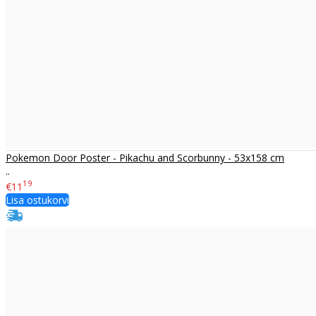
Pokemon Door Poster - Pikachu and Scorbunny - 53x158 cm
..
19
€11
Lisa ostukorvi