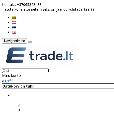
Kontakt:
+37065828488
Tasuta kohaletoimetamiseks on jäänud kulutada €99.99
Navigeerimine
Minu konto
00
€0
0
Ostukorv on tühi!