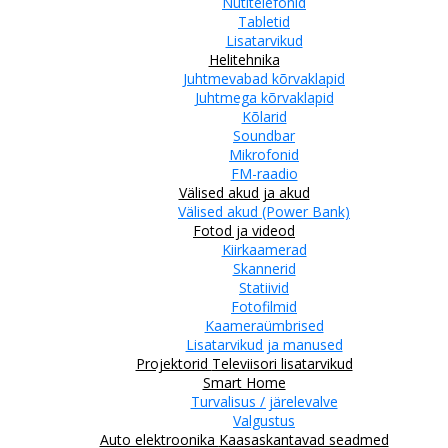
Nutitelefonid
Tabletid
Lisatarvikud
Helitehnika
Juhtmevabad kõrvaklapid
Juhtmega kõrvaklapid
Kõlarid
Soundbar
Mikrofonid
FM-raadio
Välised akud ja akud
Välised akud (Power Bank)
Fotod ja videod
Kiirkaamerad
Skannerid
Statiivid
Fotofilmid
Kaameraümbrised
Lisatarvikud ja manused
Projektorid
Televiisori lisatarvikud
Smart Home
Turvalisus / järelevalve
Valgustus
Auto elektroonika
Kaasaskantavad seadmed