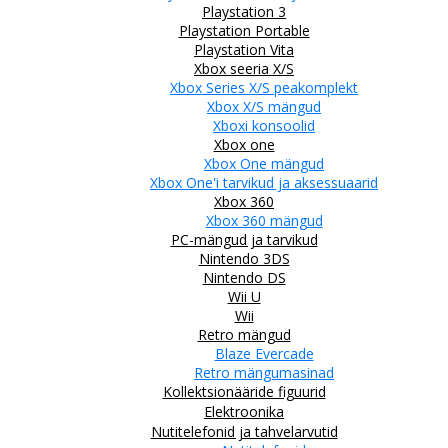
Playstation 3
Playstation Portable
Playstation Vita
Xbox seeria X/S
Xbox Series X/S peakomplekt
Xbox X/S mängud
Xboxi konsoolid
Xbox one
Xbox One mängud
Xbox One'i tarvikud ja aksessuaarid
Xbox 360
Xbox 360 mängud
PC-mängud ja tarvikud
Nintendo 3DS
Nintendo DS
Wii U
Wii
Retro mängud
Blaze Evercade
Retro mängumasinad
Kollektsionääride figuurid
Elektroonika
Nutitelefonid ja tahvelarvutid