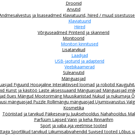
Droonid
Arvutid
Andmesalvestus ja lisaseadmed
Klaviatuurid, hiired / muud sisestus
Klaviatuurid
Hiired
Võrguseadmed
Printerid ja skannerid
Monitoorid
Monitori kinnitused
Lisatarvikud
Laadijad
USB-jaoturid ja adapterid
Veebikaamerad
Sülearvutid
Mänguasjad
guasjad
Figuurid
Hooajaline
Interaktiivsed loomad ja robotid
Kaugjuhit
mid
Kunst ja käsitöö
Laste aksessuaarid
Mänguasjad
Mänguasjad imiku
jad õues
Mängud
Mootorimäng
Muusikariistad
Nukud ja nukumaja
Õ
uusi mänguasjad
Puzzle
Rollimängu mänguasjad
Ujumisvarustus
Valg
Kosmetika
Tööriistad ja tarvikud
Päikesevarju
Juuksehooldus
Nahahooldus
Mak
Parfüüm
Lapsed
Vann ja keha
Rinnarihm
Sport ja vaba aja veetmise tooted
attaga
Sportlikud tarvikud
Liikumisabivahendid
Suvised tooted
Lõbus v