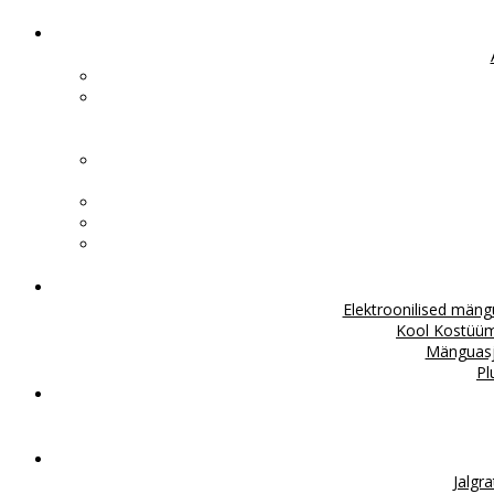
Elektroonilised män
Kool
Kostüü
Mänguas
Pl
Jalgr