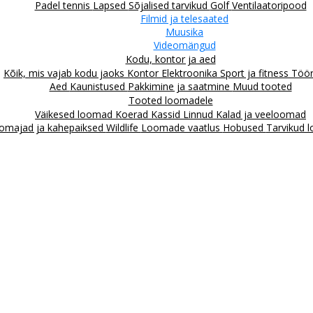
Padel tennis
Lapsed
Sõjalised tarvikud
Golf
Ventilaatoripood
Filmid ja telesaated
Muusika
Videomängud
Kodu, kontor ja aed
Kõik, mis vajab kodu jaoks
Kontor
Elektroonika
Sport ja fitness
Töör
Aed
Kaunistused
Pakkimine ja saatmine
Muud tooted
Tooted loomadele
Väikesed loomad
Koerad
Kassid
Linnud
Kalad ja veeloomad
omajad ja kahepaiksed
Wildlife
Loomade vaatlus
Hobused
Tarvikud 