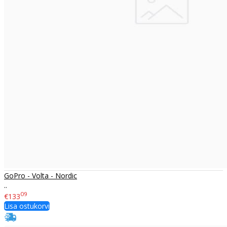
GoPro - Volta - Nordic
..
09
€133
Lisa ostukorvi