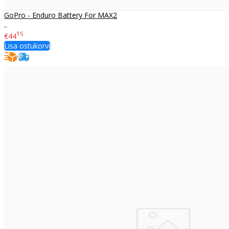
GoPro - Enduro Battery For MAX2
..
15
€44
Lisa ostukorvi