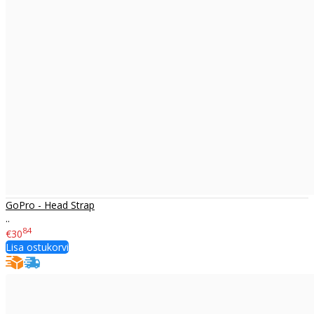
GoPro - Head Strap
..
84
€30
Lisa ostukorvi