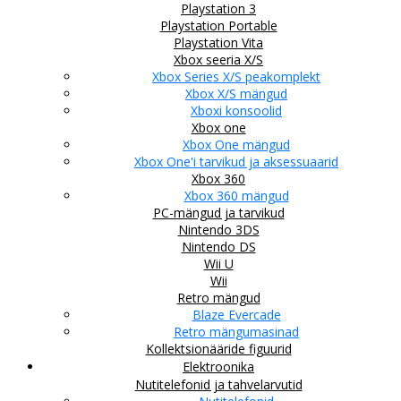
Playstation 3
Playstation Portable
Playstation Vita
Xbox seeria X/S
Xbox Series X/S peakomplekt
Xbox X/S mängud
Xboxi konsoolid
Xbox one
Xbox One mängud
Xbox One'i tarvikud ja aksessuaarid
Xbox 360
Xbox 360 mängud
PC-mängud ja tarvikud
Nintendo 3DS
Nintendo DS
Wii U
Wii
Retro mängud
Blaze Evercade
Retro mängumasinad
Kollektsionääride figuurid
Elektroonika
Nutitelefonid ja tahvelarvutid