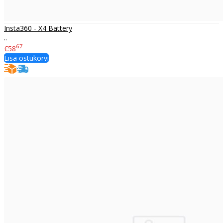
Insta360 - X4 Battery
..
67
€58
Lisa ostukorvi