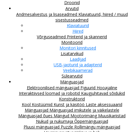
Droonid
Arvutid
Andmesalvestus ja lisaseadmed
Klaviatuurid, hiired / muud
sisestusseadmed
Klaviatuurid
Hiired
Võrguseadmed
Printerid ja skannerid
Monitoorid
Monitori kinnitused
Lisatarvikud
Laadijad
USB-jaoturid ja adapterid
Veebikaamerad
Sülearvutid
Mänguasjad
Elektroonilised mänguasjad
Figuurid
Hooajaline
Interaktiivsed loomad ja robotid
Kaugjuhitavad sõidukid
Konstruktorid
Kool
Kostüümid
Kunst ja käsitöö
Laste aksessuaarid
Mänguasjad
Mänguasjad imikutele ja väikelastele
Mänguasjad õues
Mängud
Mootorimäng
Muusikariistad
Nukud ja nukumaja
Õppemänguasjad
Pluusi mänguasjad
Puzzle
Rollimängu mänguasjad