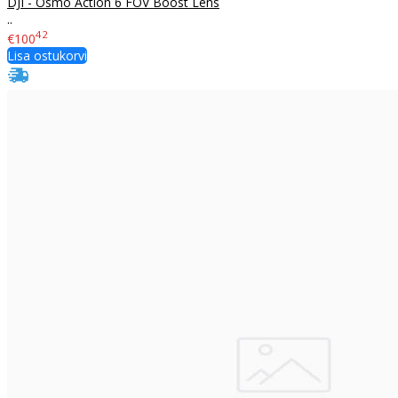
DJI - Osmo Action 6 FOV Boost Lens
..
42
€100
Lisa ostukorvi