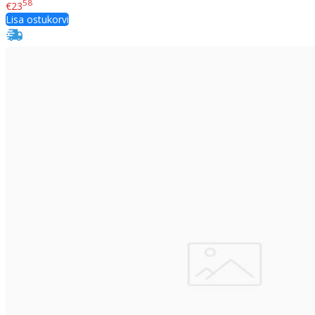
58
€23
Lisa ostukorvi