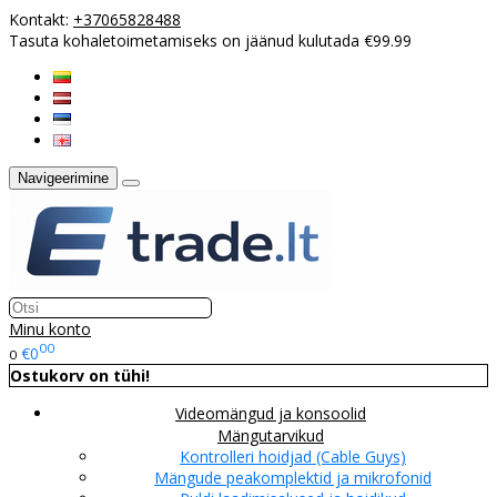
Kontakt:
+37065828488
Tasuta kohaletoimetamiseks on jäänud kulutada €99.99
Navigeerimine
Minu konto
00
€0
0
Ostukorv on tühi!
Videomängud ja konsoolid
Mängutarvikud
Kontrolleri hoidjad (Cable Guys)
Mängude peakomplektid ja mikrofonid