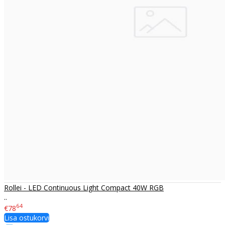
Rollei - LED Continuous Light Compact 40W RGB
..
64
€78
Lisa ostukorvi