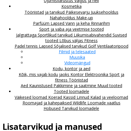
Ujumisvarustus
Valgus ja heli
Kosmetika
Tööriistad ja tarvikud
Päikesevarju
Juuksehooldus
Nahahooldus
Make-up
Parfüüm
Lapsed
Vann ja keha
Rinnarihm
Sport ja vaba aja veetmise tooted
Jalgrattaga
Sportlikud tarvikud
Liikumisabivahendid
Suvised
tooted
Lõbus väljas
Fitness
Padel tennis
Lapsed
Sõjalised tarvikud
Golf
Ventilaatoripood
Filmid ja telesaated
Muusika
Videomängud
Kodu, kontor ja aed
Kõik, mis vajab kodu jaoks
Kontor
Elektroonika
Sport ja
fitness
Tööriistad
Aed
Kaunistused
Pakkimine ja saatmine
Muud tooted
Tooted loomadele
Väikesed loomad
Koerad
Kassid
Linnud
Kalad ja veeloomad
Roomajad ja kahepaiksed
Wildlife
Loomade vaatlus
Hobused
Tarvikud loomadele
Lisatarvikud ja manused