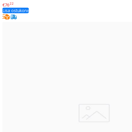
22
€76
Lisa ostukorvi