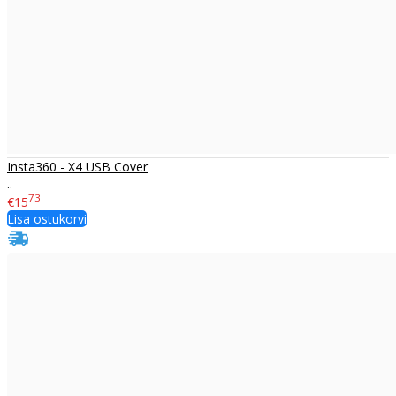
Insta360 - X4 USB Cover
..
73
€15
Lisa ostukorvi