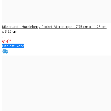
Kikkerland - Huckleberry Pocket Microscope - 7.75 cm x 11.25 cm
x 3.25 cm
..
52
€14
Lisa ostukorvi