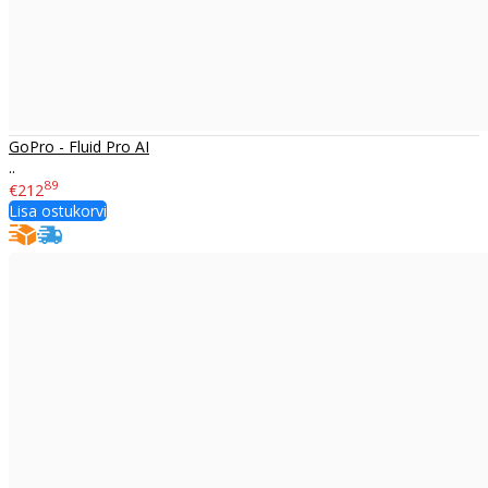
GoPro - Fluid Pro AI
..
89
€212
Lisa ostukorvi