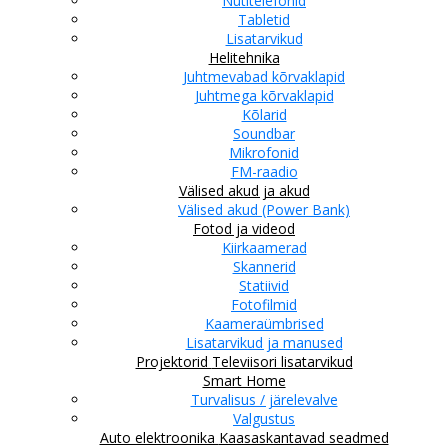
Nutitelefonid
Tabletid
Lisatarvikud
Helitehnika
Juhtmevabad kõrvaklapid
Juhtmega kõrvaklapid
Kõlarid
Soundbar
Mikrofonid
FM-raadio
Välised akud ja akud
Välised akud (Power Bank)
Fotod ja videod
Kiirkaamerad
Skannerid
Statiivid
Fotofilmid
Kaameraümbrised
Lisatarvikud ja manused
Projektorid
Televiisori lisatarvikud
Smart Home
Turvalisus / järelevalve
Valgustus
Auto elektroonika
Kaasaskantavad seadmed