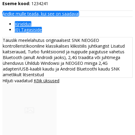
Eseme kood:
1234241
Andke mulle teada, kui see on saadaval
Kirjeldus
(0) Tagasiside
Täiuslik meelelahutus originaalsest SNK NEOGEO
kontrolleristIkooniline klassikalises klikistiilis juhtkangist Lisatud
kaitserauad, Turbo funktsioonid ja nuppude paigutuse vahetus
Bluetooth (ainult Androidi jaoks), 2,4G traadita või juhtmega
ühenduvus Ühildub Windowsi ja NEOGEO miniga 2,4G
adapteri/USB-kaabli kaudu ja Android Bluetoothi kaudu SNK
ametlikult litsentsitud
Hiljuti vaadatud
Kõik üksused