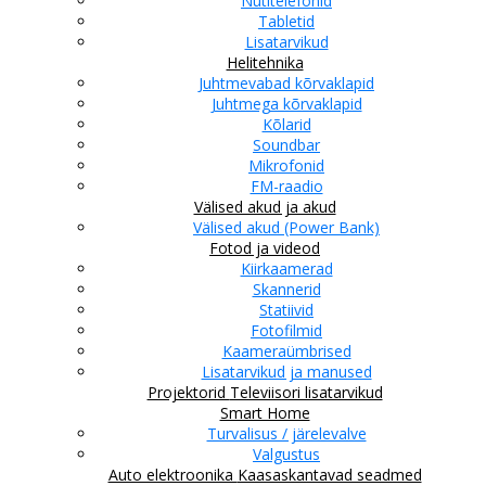
Nutitelefonid
Tabletid
Lisatarvikud
Helitehnika
Juhtmevabad kõrvaklapid
Juhtmega kõrvaklapid
Kõlarid
Soundbar
Mikrofonid
FM-raadio
Välised akud ja akud
Välised akud (Power Bank)
Fotod ja videod
Kiirkaamerad
Skannerid
Statiivid
Fotofilmid
Kaameraümbrised
Lisatarvikud ja manused
Projektorid
Televiisori lisatarvikud
Smart Home
Turvalisus / järelevalve
Valgustus
Auto elektroonika
Kaasaskantavad seadmed