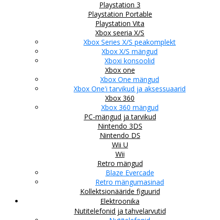
Playstation 3
Playstation Portable
Playstation Vita
Xbox seeria X/S
Xbox Series X/S peakomplekt
Xbox X/S mängud
Xboxi konsoolid
Xbox one
Xbox One mängud
Xbox One'i tarvikud ja aksessuaarid
Xbox 360
Xbox 360 mängud
PC-mängud ja tarvikud
Nintendo 3DS
Nintendo DS
Wii U
Wii
Retro mängud
Blaze Evercade
Retro mängumasinad
Kollektsionääride figuurid
Elektroonika
Nutitelefonid ja tahvelarvutid