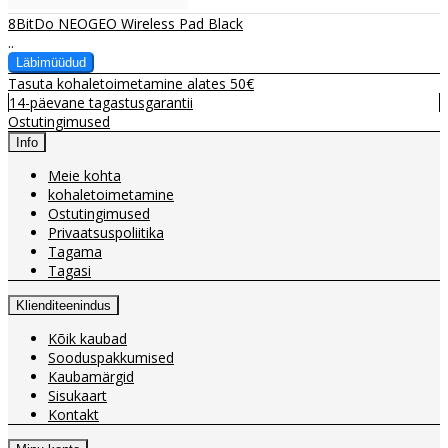
8BitDo NEOGEO Wireless Pad Black
..
Tasuta kohaletoimetamine alates 50€
14-päevane tagastusgarantii
Ostutingimused
Info
Meie kohta
kohaletoimetamine
Ostutingimused
Privaatsuspoliitika
Tagama
Tagasi
Klienditeenindus
Kõik kaubad
Sooduspakkumised
Kaubamärgid
Sisukaart
Kontakt