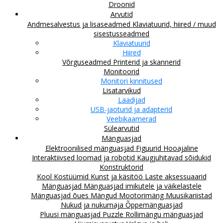
Droonid
Arvutid
Andmesalvestus ja lisaseadmed
Klaviatuurid, hiired / muud
sisestusseadmed
Klaviatuurid
Hiired
Võrguseadmed
Printerid ja skannerid
Monitoorid
Monitori kinnitused
Lisatarvikud
Laadijad
USB-jaoturid ja adapterid
Veebikaamerad
Sülearvutid
Mänguasjad
Elektroonilised mänguasjad
Figuurid
Hooajaline
Interaktiivsed loomad ja robotid
Kaugjuhitavad sõidukid
Konstruktorid
Kool
Kostüümid
Kunst ja käsitöö
Laste aksessuaarid
Mänguasjad
Mänguasjad imikutele ja väikelastele
Mänguasjad õues
Mängud
Mootorimäng
Muusikariistad
Nukud ja nukumaja
Õppemänguasjad
Pluusi mänguasjad
Puzzle
Rollimängu mänguasjad