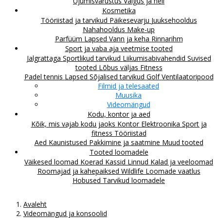
Ujumisvarustus
Valgus ja heli
Kosmetika
Tööriistad ja tarvikud
Päikesevarju
Juuksehooldus
Nahahooldus
Make-up
Parfüüm
Lapsed
Vann ja keha
Rinnarihm
Sport ja vaba aja veetmise tooted
Jalgrattaga
Sportlikud tarvikud
Liikumisabivahendid
Suvised
tooted
Lõbus väljas
Fitness
Padel tennis
Lapsed
Sõjalised tarvikud
Golf
Ventilaatoripood
Filmid ja telesaated
Muusika
Videomängud
Kodu, kontor ja aed
Kõik, mis vajab kodu jaoks
Kontor
Elektroonika
Sport ja
fitness
Tööriistad
Aed
Kaunistused
Pakkimine ja saatmine
Muud tooted
Tooted loomadele
Väikesed loomad
Koerad
Kassid
Linnud
Kalad ja veeloomad
Roomajad ja kahepaiksed
Wildlife
Loomade vaatlus
Hobused
Tarvikud loomadele
Avaleht
Videomängud ja konsoolid