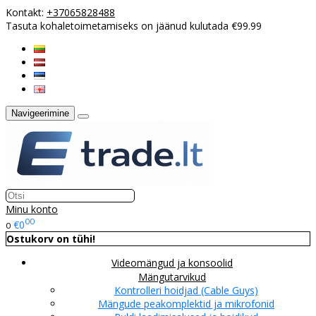
Kontakt:
+37065828488
Tasuta kohaletoimetamiseks on jäänud kulutada €99.99
Navigeerimine
Minu konto
00
€0
0
Ostukorv on tühi!
Videomängud ja konsoolid
Mängutarvikud
Kontrolleri hoidjad (Cable Guys)
Mängude peakomplektid ja mikrofonid