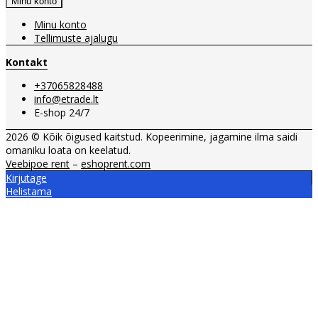
Minu konto
Minu konto
Tellimuste ajalugu
Kontakt
+37065828488
info@etrade.lt
E-shop 24/7
2026 © Kõik õigused kaitstud. Kopeerimine, jagamine ilma saidi
omaniku loata on keelatud.
Veebipoe rent
–
eshoprent.com
Kirjutage
Helistama