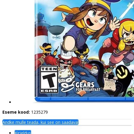
Eseme kood:
1235279
Andke mulle teada, kui see on saadaval
Kirjeldus