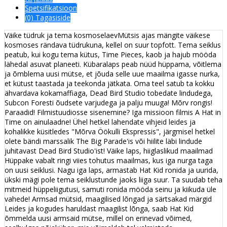
Spetsifikatsioon
(0) Tagasiside
Väike tüdruk ja tema kosmoselaevMütsis ajas mängite väikese
kosmoses rändava tüdrukuna, kellel on suur topfott. Tema seiklus
peatub, kui kogu tema kütus, Time Pieces, kaob ja hajub mööda
lähedal asuvat planeeti. Kübaralaps peab nüüd hüppama, võitlema
ja õmblema uusi mütse, et jõuda selle uue maailma igasse nurka,
et kütust taastada ja teekonda jätkata. Oma teel satub ta kokku
ähvardava kokamaffiaga, Dead Bird Studio tobedate lindudega,
Subcon Foresti õudsete varjudega ja palju muuga! Mõrv rongis!
Paraadid! Filmistuudiosse sisenemine? Iga missioon filmis A Hat in
Time on ainulaadne! Ühel hetkel lahendate vihjeid leides ja
kohalikke küsitledes "Mõrva Öökulli Ekspressis", järgmisel hetkel
olete bändi marssalik The Big Parade'is või hiilite läbi lindude
juhitavast Dead Bird Studio'ist! Väike laps, hiiglaslikud maailmad
Hüppake vabalt ringi viies tohutus maailmas, kus iga nurga taga
on uusi seiklusi. Nagu iga laps, armastab Hat Kid ronida ja uurida,
ükski mägi pole tema seiklustunde jaoks liiga suur. Ta suudab teha
mitmeid hüppeliigutusi, samuti ronida mööda seinu ja kiikuda üle
vahede! Armsad mütsid, maagilised lõngad ja särtsakad märgid
Leides ja kogudes haruldast maagilist lõnga, saab Hat Kid
õmmelda uusi armsaid mütse, millel on erinevad võimed,