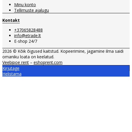
Minu konto
Tellimuste ajalugu
Kontakt
+37065828488
info@etrade.lt
E-shop 24/7
2026 © Kõik õigused kaitstud. Kopeerimine, jagamine ilma saidi
omaniku loata on keelatud.
Veebipoe rent
–
eshoprent.com
Kirjutage
Helistama