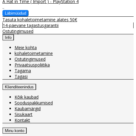
A Hat in Time ( Import ) - PlayStation 4
..
Tasuta kohaletoimetamine alates 50€
14-päevane tagastusgarantii
Ostutingimused
Info
Meie kohta
kohaletoimetamine
Ostutingimused
Privaatsuspoliitika
Tagama
Tagasi
Klienditeenindus
Kõik kaubad
Sooduspakkumised
Kaubamärgid
Sisukaart
Kontakt
Minu konto