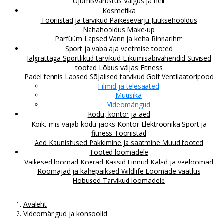
Ujumisvarustus
Valgus ja heli
Kosmetika
Tööriistad ja tarvikud
Päikesevarju
Juuksehooldus
Nahahooldus
Make-up
Parfüüm
Lapsed
Vann ja keha
Rinnarihm
Sport ja vaba aja veetmise tooted
Jalgrattaga
Sportlikud tarvikud
Liikumisabivahendid
Suvised
tooted
Lõbus väljas
Fitness
Padel tennis
Lapsed
Sõjalised tarvikud
Golf
Ventilaatoripood
Filmid ja telesaated
Muusika
Videomängud
Kodu, kontor ja aed
Kõik, mis vajab kodu jaoks
Kontor
Elektroonika
Sport ja
fitness
Tööriistad
Aed
Kaunistused
Pakkimine ja saatmine
Muud tooted
Tooted loomadele
Väikesed loomad
Koerad
Kassid
Linnud
Kalad ja veeloomad
Roomajad ja kahepaiksed
Wildlife
Loomade vaatlus
Hobused
Tarvikud loomadele
Avaleht
Videomängud ja konsoolid