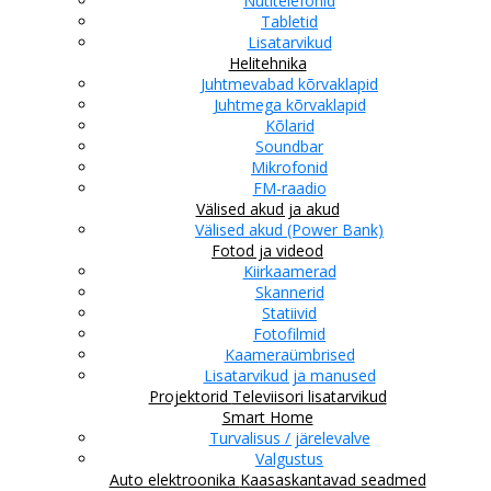
Nutitelefonid
Tabletid
Lisatarvikud
Helitehnika
Juhtmevabad kõrvaklapid
Juhtmega kõrvaklapid
Kõlarid
Soundbar
Mikrofonid
FM-raadio
Välised akud ja akud
Välised akud (Power Bank)
Fotod ja videod
Kiirkaamerad
Skannerid
Statiivid
Fotofilmid
Kaameraümbrised
Lisatarvikud ja manused
Projektorid
Televiisori lisatarvikud
Smart Home
Turvalisus / järelevalve
Valgustus
Auto elektroonika
Kaasaskantavad seadmed