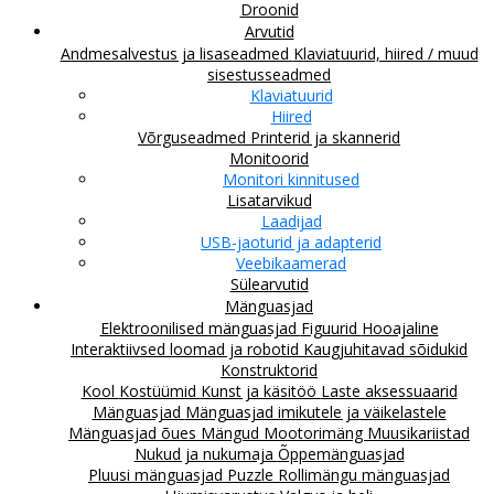
Droonid
Arvutid
Andmesalvestus ja lisaseadmed
Klaviatuurid, hiired / muud
sisestusseadmed
Klaviatuurid
Hiired
Võrguseadmed
Printerid ja skannerid
Monitoorid
Monitori kinnitused
Lisatarvikud
Laadijad
USB-jaoturid ja adapterid
Veebikaamerad
Sülearvutid
Mänguasjad
Elektroonilised mänguasjad
Figuurid
Hooajaline
Interaktiivsed loomad ja robotid
Kaugjuhitavad sõidukid
Konstruktorid
Kool
Kostüümid
Kunst ja käsitöö
Laste aksessuaarid
Mänguasjad
Mänguasjad imikutele ja väikelastele
Mänguasjad õues
Mängud
Mootorimäng
Muusikariistad
Nukud ja nukumaja
Õppemänguasjad
Pluusi mänguasjad
Puzzle
Rollimängu mänguasjad