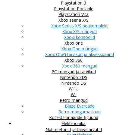
Playstation 3
Playstation Portable
Playstation Vita
Xbox seeria X/S
Xbox Series X/S peakomplekt
Xbox X/S mängud
Xboxi konsoolid
Xbox one
Xbox One mängud
Xbox One'i tarvikud ja aksessuaarid
Xbox 360
Xbox 360 mängud
PC-mängud ja tarvikud
Nintendo 3DS
Nintendo DS
Wii U
Wii
Retro mängud
Blaze Evercade
Retro mängumasinad
Kollektsionääride figuurid
Elektroonika
Nutitelefonid ja tahvelarvutid