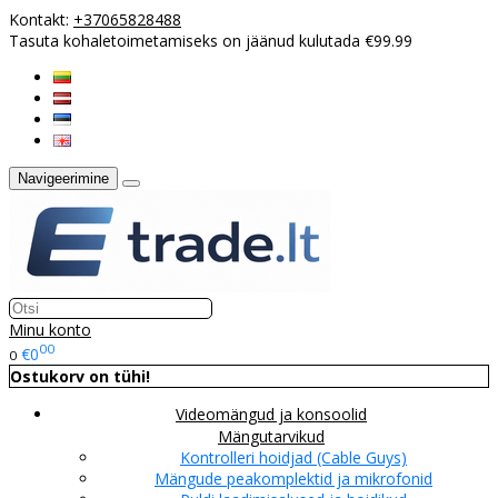
Kontakt:
+37065828488
Tasuta kohaletoimetamiseks on jäänud kulutada €99.99
Navigeerimine
Minu konto
00
€0
0
Ostukorv on tühi!
Videomängud ja konsoolid
Mängutarvikud
Kontrolleri hoidjad (Cable Guys)
Mängude peakomplektid ja mikrofonid