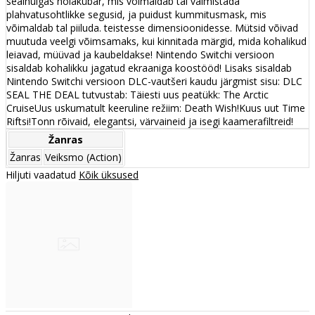
sealhulgas nõiakübar, mis võimaldab tal valmistada
plahvatusohtlikke segusid, ja puidust kummitusmask, mis
võimaldab tal piiluda. teistesse dimensioonidesse. Mütsid võivad
muutuda veelgi võimsamaks, kui kinnitada märgid, mida kohalikud
leiavad, müüvad ja kaubeldakse! Nintendo Switchi versioon
sisaldab kohalikku jagatud ekraaniga koostööd! Lisaks sisaldab
Nintendo Switchi versioon DLC-vautšeri kaudu järgmist sisu: DLC
SEAL THE DEAL tutvustab: Täiesti uus peatükk: The Arctic
CruiseUus uskumatult keeruline režiim: Death Wish!Kuus uut Time
Riftsi!Tonn rõivaid, elegantsi, värvaineid ja isegi kaamerafiltreid!
Žanras
Žanras
Veiksmo (Action)
Hiljuti vaadatud
Kõik üksused